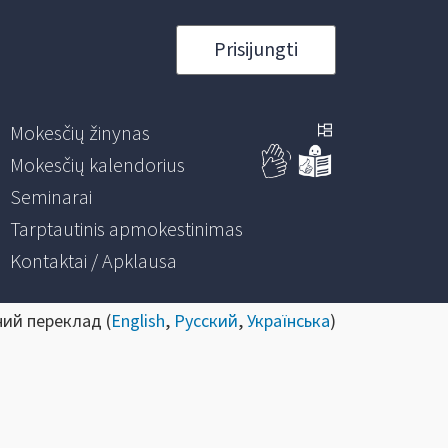
Prisijungti
Mokesčių žinynas
Mokesčių kalendorius
Seminarai
Tarptautinis apmokestinimas
Kontaktai / Apklausa
ний переклад (
English
,
Русский
,
Українська
)