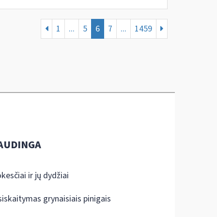
1
...
5
6
7
...
1459
AUDINGA
kesčiai ir jų dydžiai
siskaitymas grynaisiais pinigais