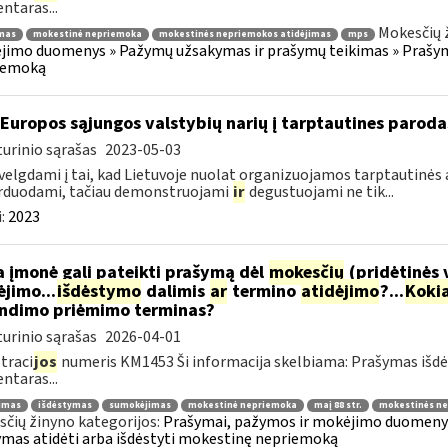
taras...
Mokesčių 
mas
mokestinė nepriemoka
mokestinės nepriemokos atidėjimas
mps
imo duomenys » Pažymų užsakymas ir prašymų teikimas » Prašyma
iemoką
 Europos sąjungos valstybių narių į tarptautines paroda
urinio sąrašas
2023-05-03
velgdami į tai, kad Lietuvoje nuolat organizuojamos tarptautinės 
rduodami, tačiau demonstruojami
ir
degustuojami ne tik...
:
2023
 įmonė gali pateikti prašymą dėl
mokesčių
(pridėtinės 
jimo...
išdėstymo
dalimis
ar
termino
atidėjimo
?...
Koki
ndimo priėmimo terminas?
urinio sąrašas
2026-04-01
traci
jos
numeris KM1453 Ši informacija skelbiama: Prašymas išdė
taras...
jimas
išdėstymas
sumokėjimas
mokestinė nepriemoka
maį 88 str.
mokestinės ne
čių žinyno kategorijos:
Prašymai, pažymos ir mokėjimo duomenys
mas atidėti arba išdėstyti mokestinę nepriemoką