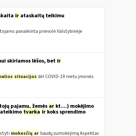
skaita
ir
ataskaitų teikimu
otojams panaikinta prievolė Valstybinėje
ui skiriamos lėšos, bet
ir
malios
situacijos
dėl COVID-19 metu įmonės
tojų pajamų, žemės
ar
kt....) mokėjimo
ateikimo
tvarka
ir
koks sprendimo
styti
mokesčių
ar
baudų sumokėjimą Aspektas