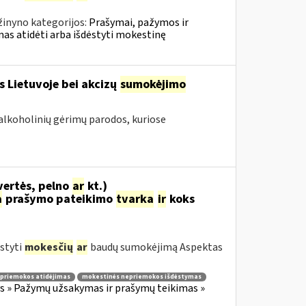
žinyno kategorijos:
Prašymai, pažymos ir
s atidėti arba išdėstyti mokestinę
s Lietuvoje bei akcizų
sumokėjimo
alkoholinių gėrimų parodos, kuriose
vertės, pelno
ar
kt.)
a
prašymo pateikimo
tvarka
ir
koks
styti
mokesčių
ar
baudų sumokėjimą Aspektas
priemokos atidėjimas
mokestinės nepriemokos išdėstymas
 » Pažymų užsakymas ir prašymų teikimas »