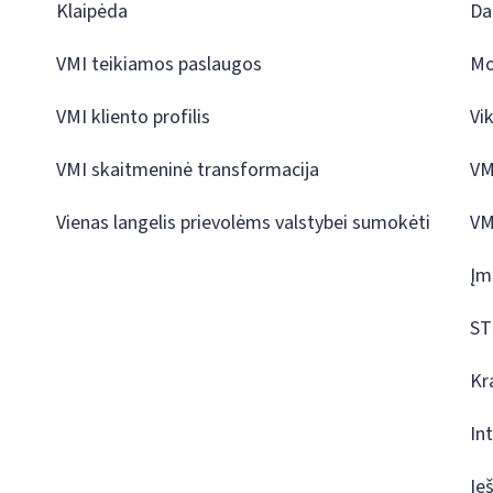
Klaipėda
Da
VMI teikiamos paslaugos
Mo
VMI kliento profilis
Vi
VMI skaitmeninė transformacija
VM
Vienas langelis prievolėms valstybei sumokėti
VM
Įm
ST
Kr
In
Ie