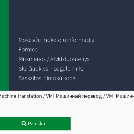
Mokesčių mokėtojų informacija
Formos
Rinkmenos / Atviri duomenys
Skaičiuoklės ir pagalbininkai
Sąskaitos ir įmokų kodai
Machine translation / VMI Машинный перевод / VMI Машин
Paieška