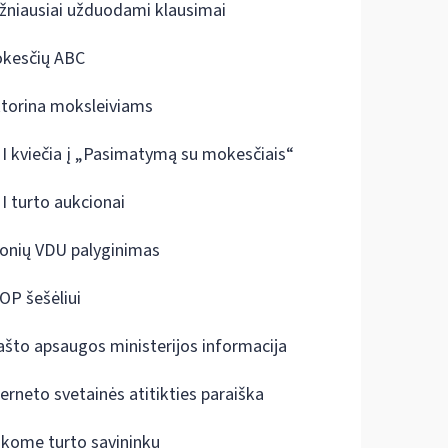
žniausiai užduodami klausimai
kesčių ABC
ktorina moksleiviams
I kviečia į „Pasimatymą su mokesčiais“
I turto aukcionai
onių VDU palyginimas
OP šešėliui
ašto apsaugos ministerijos informacija
terneto svetainės atitikties paraiška
škome turto savininkų