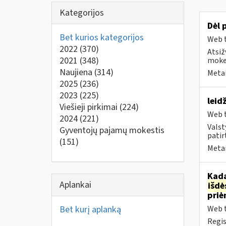
Kategorijos
Dėl 
Bet kurios kategorijos
Web t
2022
(370)
Atsiž
2021
(348)
mokes
Naujiena
(314)
Metai
2025
(236)
2023
(225)
leid
Viešieji pirkimai
(224)
Web t
2024
(221)
Valst
Gyventojų pajamų mokestis
patirt
(151)
Metai
Kada
Aplankai
išd
priė
Bet kurį aplanką
Web t
Regis