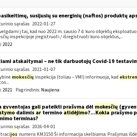
pasikeitimų, susijusių su energinių (naftos) produktų ap
urinio sąrašas
2022-01-27
velgdami į tai, kad nuo 2022 m. sausio 7 d. kuro objektų eksploatu
čių inspekcijoje įregistruoti / išregistruoti kuro objektus,...
:
2022
žiami atskaitymai – ne tik darbuotojų Covid-19 testavim
urinio sąrašas
2021-01-07
ybinė
mokesčių
inspekcija (toliau – VMI) informuoja, kad
ekstre
os...
:
2021
Pagrindinis:
Naujiena
 gyventojas gali pateikti prašymą dėl
mokesčių
(gyven
ėstymo
dalimis
ar
termino
atidėjimo
?...
Kokia
prašymo p
mimo terminas?
urinio sąrašas
2026-04-01
traci
jos
numeris KM3150 Ši informacija skelbiama: Prašymas išdė