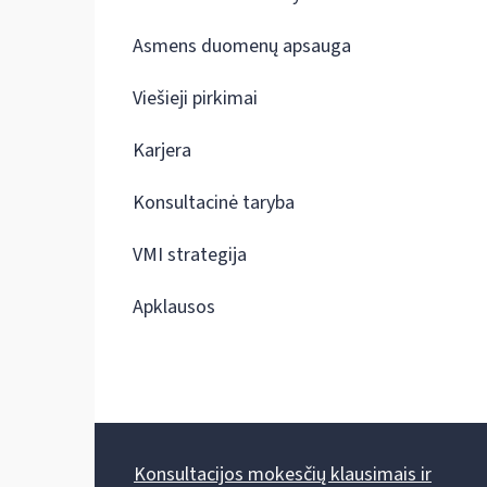
Asmens duomenų apsauga
Viešieji pirkimai
Karjera
Konsultacinė taryba
VMI strategija
Apklausos
Konsultacijos mokesčių klausimais ir