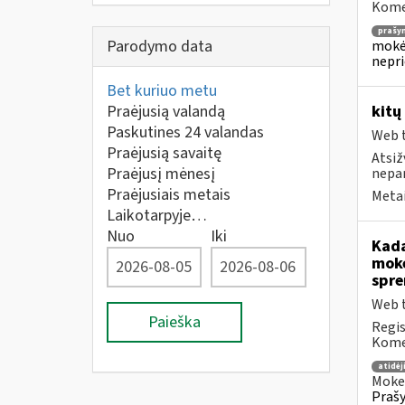
Komen
prašy
Parodymo data
mokėj
nepr
Bet kuriuo metu
Praėjusią valandą
kitų
Paskutines 24 valandas
Web t
Praėjusią savaitę
Atsiž
Praėjusį mėnesį
nepa
Praėjusiais metais
Metai
Laikotarpyje…
Nuo
Iki
Kada
mokė
spre
Web t
Paieška
Regis
Komen
atidė
Mokes
Prašy