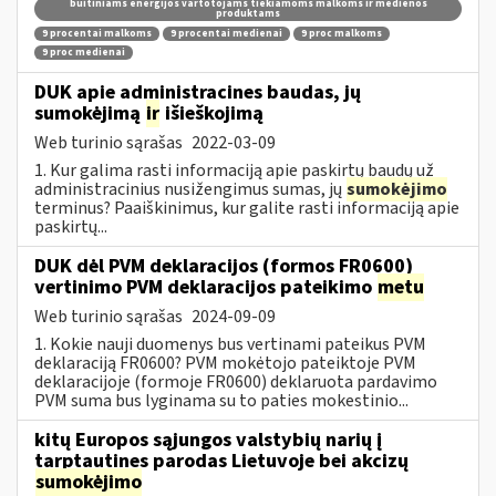
buitiniams energijos vartotojams tiekiamoms malkoms ir medienos
produktams
9 procentai malkoms
9 procentai medienai
9 proc malkoms
9 proc medienai
DUK apie administracines baudas, jų
sumokėjimą
ir
išieškojimą
Web turinio sąrašas
2022-03-09
1. Kur galima rasti informaciją apie paskirtų baudų už
administracinius nusižengimus sumas, jų
sumokėjimo
terminus? Paaiškinimus, kur galite rasti informaciją apie
paskirtų...
DUK dėl PVM deklaracijos (formos FR0600)
vertinimo PVM deklaracijos pateikimo
metu
Web turinio sąrašas
2024-09-09
1. Kokie nauji duomenys bus vertinami pateikus PVM
deklaraciją FR0600? PVM mokėtojo pateiktoje PVM
deklaracijoje (formoje FR0600) deklaruota pardavimo
PVM suma bus lyginama su to paties mokestinio...
kitų Europos sąjungos valstybių narių į
tarptautines parodas Lietuvoje bei akcizų
sumokėjimo