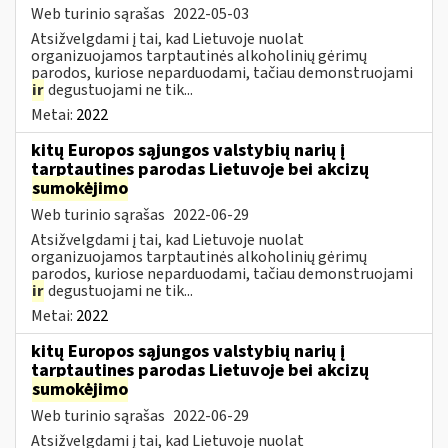
Web turinio sąrašas
2022-05-03
Atsižvelgdami į tai, kad Lietuvoje nuolat
organizuojamos tarptautinės alkoholinių gėrimų
parodos, kuriose neparduodami, tačiau demonstruojami
ir
degustuojami ne tik...
Metai:
2022
kitų Europos sąjungos valstybių narių į
tarptautines parodas Lietuvoje bei akcizų
sumokėjimo
Web turinio sąrašas
2022-06-29
Atsižvelgdami į tai, kad Lietuvoje nuolat
organizuojamos tarptautinės alkoholinių gėrimų
parodos, kuriose neparduodami, tačiau demonstruojami
ir
degustuojami ne tik...
Metai:
2022
kitų Europos sąjungos valstybių narių į
tarptautines parodas Lietuvoje bei akcizų
sumokėjimo
Web turinio sąrašas
2022-06-29
Atsižvelgdami į tai, kad Lietuvoje nuolat