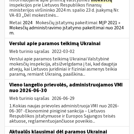
inspekcijos prie Lietuvos Respublikos finansų
ministerijos viršininko 2024 m. spalio 23 d. įsakymą Nr.
VA-83 „Dėl mokestinės...
Metai:
2024
Mokesčių įstatymų pakeitimai:
MĮP 2021 »
Mokesčių administravimo įstatymo pakeitimai nuo 2024
m.
Verslui apie paramos teikimą Ukrainai
Web turinio sąrašas
2022-03-02
Verslui apie paramos teikimą Ukrainai Valstybinė
mokesčių inspekcija, atsižvelgdama į tai, kad daugėja
atvejų, kai Lietuvos juridiniai ir fiziniai asmenys teikia
paramą, remiant Ukrainą, paaiškina...
Vieno langelio prievolės, administruojamos VMI
nuo 2026-06-30
Web turinio sąrašas
2026-06-29
1.Kokias naujas prievoles administruoja VMI nuo 2026-
06-30? -Ekonominė piniginė sankcija – Lietuvos
Respublikos įstatymuose ir Europos Sąjungos teisės
aktuose, reglamentuojančiuose poveikio...
Aktualūs klausimai dėl paramos Ukrainai