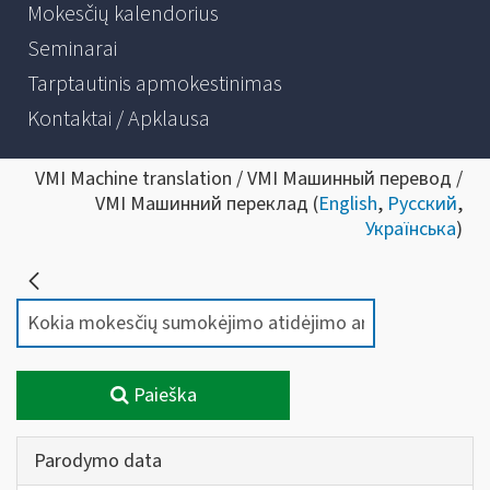
Mokesčių kalendorius
Seminarai
Tarptautinis apmokestinimas
Kontaktai / Apklausa
VMI Machine translation / VMI Машинный перевод /
VMI Машинний переклад (
English
,
Русский
,
Українська
)
Paieška
Parodymo data