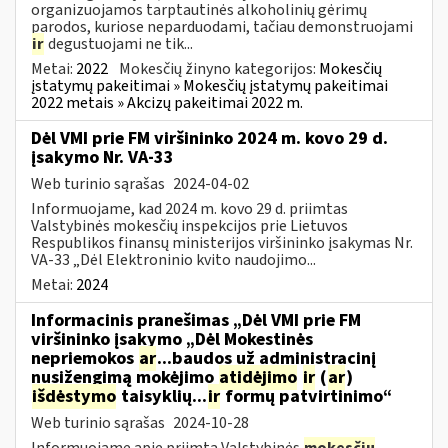
organizuojamos tarptautinės alkoholinių gėrimų
parodos, kuriose neparduodami, tačiau demonstruojami
ir
degustuojami ne tik...
Metai:
2022
Mokesčių žinyno kategorijos:
Mokesčių
įstatymų pakeitimai » Mokesčių įstatymų pakeitimai
2022 metais » Akcizų pakeitimai 2022 m.
Dėl VMI prie FM viršininko 2024 m. kovo 29 d.
įsakymo Nr. VA-33
Web turinio sąrašas
2024-04-02
Informuojame, kad 2024 m. kovo 29 d. priimtas
Valstybinės mokesčių inspekcijos prie Lietuvos
Respublikos finansų ministerijos viršininko įsakymas Nr.
VA-33 „Dėl Elektroninio kvito naudojimo...
Metai:
2024
Informacinis pranešimas „Dėl VMI prie FM
viršininko įsakymo „Dėl Mokestinės
nepriemokos
ar
...baudos už administracinį
nusižengimą mokėjimo
atidėjimo
ir
(
ar
)
išdėstymo
taisyklių...
ir
formų patvirtinimo“
Web turinio sąrašas
2024-10-28
Informuojame apie priimtą Valstybinės
mokesčių