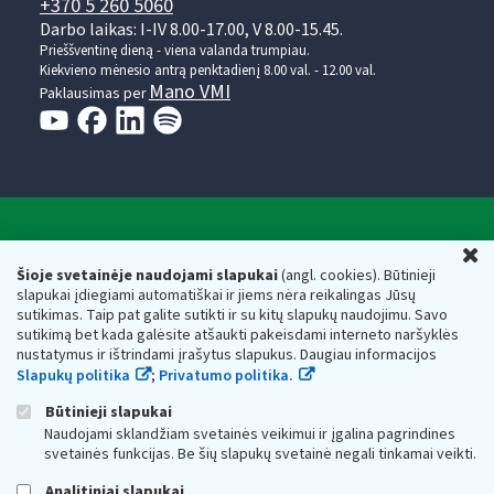
+370 5 260 5060
Darbo laikas: I-IV 8.00-17.00, V 8.00-15.45.
Prieššventinę dieną - viena valanda trumpiau.
Kiekvieno mėnesio antrą penktadienį 8.00 val. - 12.00 val.
Mano VMI
Paklausimas per
Valstybinė mokesčių inspekcija prie Lietuvos
U
Respublikos finansų ministerijos
Šioje svetainėje naudojami slapukai
(angl. cookies). Būtinieji
slapukai įdiegiami automatiškai ir jiems nėra reikalingas Jūsų
Biudžetinė įstaiga. Juridinio asmens kodas — 188659752,
sutikimas. Taip pat galite sutikti ir su kitų slapukų naudojimu. Savo
adresas: Vasario 16-osios g. 14, 01107 Vilnius, Lietuva, el.paštas:
sutikimą bet kada galėsite atšaukti pakeisdami interneto naršyklės
vmi@vmi.lt
, E. pristatymo dėžutės adresas 188659752
nustatymus ir ištrindami įrašytus slapukus. Daugiau informacijos
Duomenys apie Valstybinę mokesčių inspekciją prie Lietuvos
Slapukų politika
;
Privatumo politika.
Respublikos finansų ministerijos kaupiami ir saugomi Juridinių
asmenų registre
Būtinieji slapukai
Naudojami sklandžiam svetainės veikimui ir įgalina pagrindines
svetainės funkcijas. Be šių slapukų svetainė negali tinkamai veikti.
Analitiniai slapukai