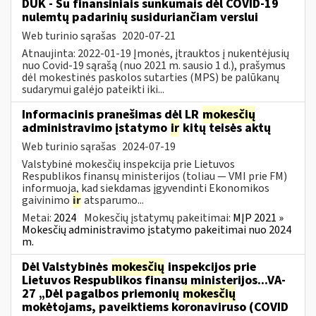
DUK - Su finansiniais sunkumais dėl COVID-19
nulemtų padarinių susiduriančiam verslui
Web turinio sąrašas
2020-07-21
Atnaujinta: 2022-01-19 Įmonės, įtrauktos į nukentėjusių
nuo Covid-19 sąrašą (nuo 2021 m. sausio 1 d.), prašymus
dėl mokestinės paskolos sutarties (MPS) be palūkanų
sudarymui galėjo pateikti iki...
Informacinis pranešimas dėl LR
mokesčių
administravimo įstatymo
ir
kitų teisės aktų
Web turinio sąrašas
2024-07-19
Valstybinė mokesčių inspekcija prie Lietuvos
Respublikos finansų ministerijos (toliau — VMI prie FM)
informuoja, kad siekdamas įgyvendinti Ekonomikos
gaivinimo
ir
atsparumo...
Metai:
2024
Mokesčių įstatymų pakeitimai:
MĮP 2021 »
Mokesčių administravimo įstatymo pakeitimai nuo 2024
m.
Dėl Valstybinės
mokesčių
inspekcijos prie
Lietuvos Respublikos finansų ministerijos...VA-
27 „Dėl pagalbos priemonių
mokesčių
mokėtojams, paveiktiems koronaviruso (COVID