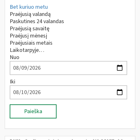
Bet kuriuo metu
Praėjusią valandą
Paskutines 24 valandas
Praėjusią savaitę
Praėjusį mėnesį
Praėjusiais metais
Laikotarpyje…
Nuo
Iki
Paieška