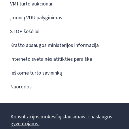
VMI turto aukcionai
Įmonių VDU palyginimas
STOP šešėliui
Krašto apsaugos ministerijos informacija
Interneto svetainės atitikties paraiška
Ieškome turto savininkų
Nuorodos
Konsultacijos mokesčių klausimais ir paslaugos
gyventojams: