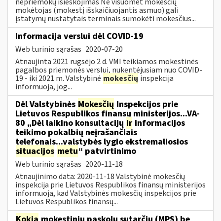
nepriemokų išieškojimas Ne visuomet mokesčių
mokėtojas (mokestį išskaičiuojantis asmuo) gali
įstatymų nustatytais terminais sumokėti mokesčius...
Informacija verslui dėl COVID-19
Web turinio sąrašas
2020-07-20
Atnaujinta 2021 rugsėjo 2 d. VMI teikiamos mokestinės
pagalbos priemonės verslui, nukentėjusiam nuo COVID-
19 - iki 2021 m. Valstybinė
mokesčių
inspekcija
informuoja, jog...
Dėl Valstybinės
Mokesčių
Inspekcijos prie
Lietuvos Respublikos finansų ministerijos...VA-
80 „Dėl laikino konsultacijų
ir
informacijos
teikimo pokalbių neįrašančiais
telefonais...valstybės lygio ekstremaliosios
situacijos
metu
“ patvirtinimo
Web turinio sąrašas
2020-11-18
Atnaujinimo data: 2020-11-18 Valstybinė mokesčių
inspekcija prie Lietuvos Respublikos finansų ministerijos
informuoja, kad Valstybinės mokesčių inspekcijos prie
Lietuvos Respublikos finansų...
Kokia
mokestinių paskolų sutarčių (MPS) be