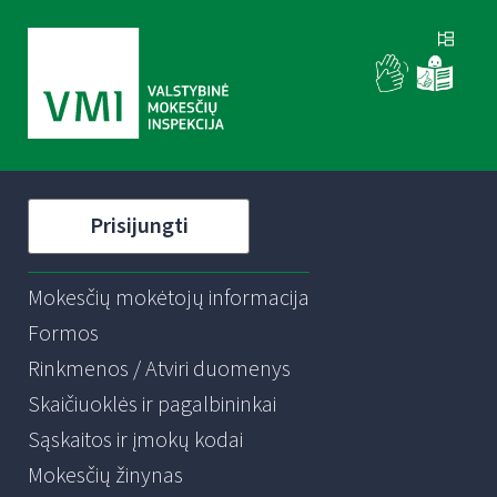
Prisijungti
Mokesčių mokėtojų informacija
Formos
Rinkmenos / Atviri duomenys
Skaičiuoklės ir pagalbininkai
Sąskaitos ir įmokų kodai
Mokesčių žinynas