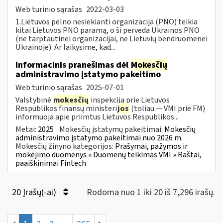
Web turinio sąrašas
2022-03-03
1.Lietuvos pelno nesiekianti organizacija (PNO) teikia
kitai Lietuvos PNO paramą, o ši perveda Ukrainos PNO
(ne tarptautinei organizacijai, ne Lietuvių bendruomenei
Ukrainoje). Ar laikysime, kad...
Informacinis pranešimas dėl
Mokesčių
administravimo įstatymo pakeitimo
Web turinio sąrašas
2025-07-01
Valstybinė
mokesčių
inspekcija prie Lietuvos
Respublikos finansų ministeri
jos
(toliau — VMI prie FM)
informuoja apie priimtus Lietuvos Respublikos...
Metai:
2025
Mokesčių įstatymų pakeitimai:
Mokesčių
administravimo įstatymo pakeitimai nuo 2026 m.
Mokesčių žinyno kategorijos:
Prašymai, pažymos ir
mokėjimo duomenys » Duomenų teikimas VMI » Raštai,
paaiškinimai Fintech
20 Įrašų(-ai)
Rodoma nuo 1 iki 20 iš 7,296 irašų.