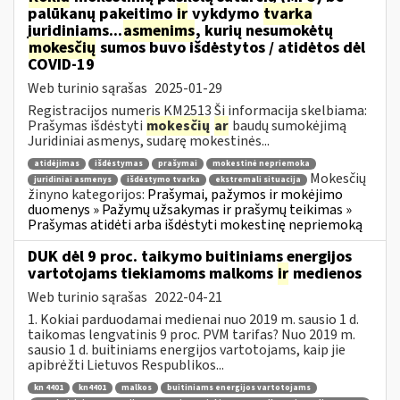
palūkanų pakeitimo
ir
vykdymo
tvarka
juridiniams...
asmenims
, kurių nesumokėtų
mokesčių
sumos buvo išdėstytos / atidėtos dėl
COVID-19
Web turinio sąrašas
2025-01-29
Registracijos numeris KM2513 Ši informacija skelbiama:
Prašymas išdėstyti
mokesčių
ar
baudų sumokėjimą
Juridiniai asmenys, sudarę mokestinės...
atidėjimas
išdėstymas
prašymai
mokestinė nepriemoka
Mokesčių
juridiniai asmenys
išdėstymo tvarka
ekstremali situacija
žinyno kategorijos:
Prašymai, pažymos ir mokėjimo
duomenys » Pažymų užsakymas ir prašymų teikimas »
Prašymas atidėti arba išdėstyti mokestinę nepriemoką
DUK dėl 9 proc. taikymo buitiniams energijos
vartotojams tiekiamoms malkoms
ir
medienos
Web turinio sąrašas
2022-04-21
1. Kokiai parduodamai medienai nuo 2019 m. sausio 1 d.
taikomas lengvatinis 9 proc. PVM tarifas? Nuo 2019 m.
sausio 1 d. buitiniams energijos vartotojams, kaip jie
apibrėžti Lietuvos Respublikos...
kn 4401
kn4401
malkos
buitiniams energijos vartotojams