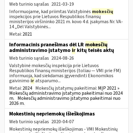
Web turinio sąrašas
2021-03-19
Informuojame, kad priimtas Valstybinės
mokesčių
inspekcijos prie Lietuvos Respublikos finansų
ministerijos viršininko 2021 m. kovo 4 d. įsakymas Nr. VA-
14 „Dėl Valstybinės...
Metai:
2021
Informacinis pranešimas dėl LR
mokesčių
administravimo įstatymo
ir
kitų teisės aktų
Web turinio sąrašas
2024-08-26
Valstybinė mokesčių inspekcija prie Lietuvos
Respublikos finansų ministerijos (toliau — VMI prie FM)
informuoja, kad siekdamas įgyvendinti Ekonomikos
gaivinimo
ir
atsparumo...
Metai:
2024
Mokesčių įstatymų pakeitimai:
MĮP 2021 »
Mokesčių administravimo įstatymo pakeitimai nuo 2024
m.
Mokesčių administravimo įstatymo pakeitimai nuo
2026 m.
Mokestinių nepriemokų išieškojimas
Web turinio sąrašas
2020-04-07
Mokestinių nepriemokų išieškojimas - VMI Mokestinių