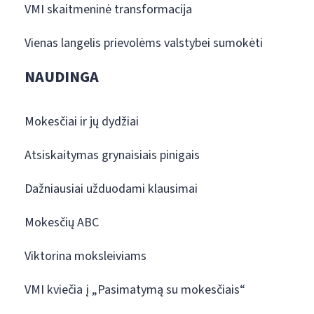
VMI skaitmeninė transformacija
Vienas langelis prievolėms valstybei sumokėti
NAUDINGA
Mokesčiai ir jų dydžiai
Atsiskaitymas grynaisiais pinigais
Dažniausiai užduodami klausimai
Mokesčių ABC
Viktorina moksleiviams
VMI kviečia į „Pasimatymą su mokesčiais“