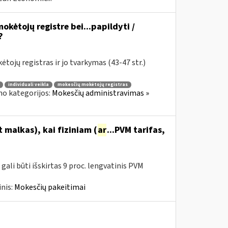
okėtojų registre bei...papildyti /
?
tojų registras ir jo tvarkymas (43-47 str.)
individuali veikla
mokesčių mokėtojų registras
no kategorijos:
Mokesčių administravimas »
malkas), kai fiziniam (
ar
...PVM tarifas,
ali būti išskirtas 9 proc. lengvatinis PVM
nis:
Mokesčių pakeitimai