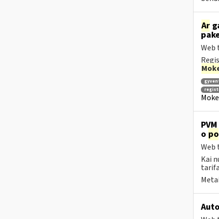
Ar
ga
pake
Web t
Regis
Moke
gyven
regis
Mokes
PVM 
o
po
Web t
Kai n
tarif
Metai
Auto