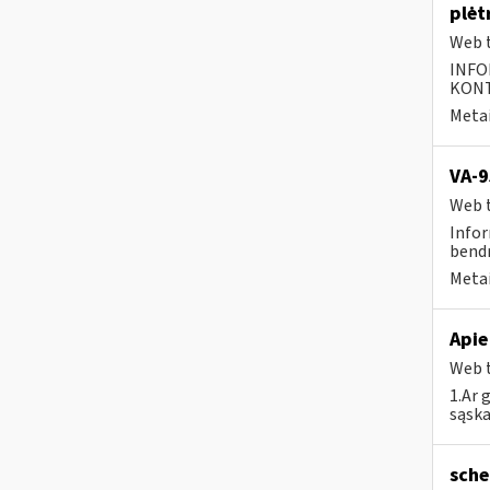
plėt
Web t
INFO
KONTA
Metai
VA-9
Web t
Infor
bend
Metai
Apie
Web t
1.Ar 
sąska
sche