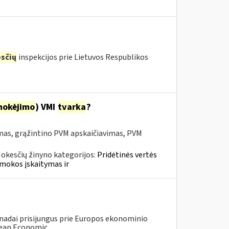
sčių
inspekcijos prie Lietuvos Respublikos
mokėjimo
) VMI
tvarka
?
mas, grąžintino PVM apskaičiavimas, PVM
okesčių žinyno kategorijos:
Pridėtinės vertės
mokos įskaitymas ir
anadai prisijungus prie Europos ekonominio
ean Economic...