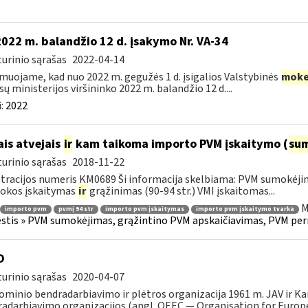
.
2022 m. balandžio 12 d. įsakymo Nr. VA-34
urinio sąrašas
2022-04-14
muojame, kad nuo 2022 m. gegužės 1 d. įsigalios Valstybinės
moke
sų ministerijos viršininko 2022 m. balandžio 12 d....
:
2022
ais atvejais
ir
kam taikoma importo PVM įskaitymo (
su
urinio sąrašas
2018-11-22
tracijos numeris KM0689 Ši informacija skelbiama: PVM sumokėji
okos įskaitymas
ir
grąžinimas (90-94 str.) VMI įskaitomas...
M
importo pvm
pvmį 94 str
importo pvm įskaitymas
importo pvm įskaitymo tvarka
tis » PVM sumokėjimas, grąžintino PVM apskaičiavimas, PVM per
O
urinio sąrašas
2020-04-07
minio bendradarbiavimo ir plėtros organizacija 1961 m. JAV ir K
adarbiavimo organizacijos (angl. OEEC — Organisation for Europ