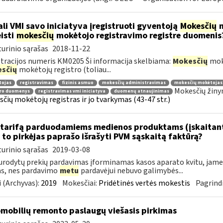
li VMI savo iniciatyva įregistruoti gyventoją
Mokesčių
m
isti
mokesčių
mokėtojo registravimo registre duomenis
urinio sąrašas
2018-11-22
tracijos numeris KM0205 Ši informacija skelbiama:
Mokesčių
mokė
sčių
mokėtojų registro (toliau...
tojas
registravimas
fizinis asmuo
mokesčių administravimas
mokesčių mokėtojas
Mokesčių žiny
tro duomenys
registravimas vmi iniciatyva
duomenų atnaujinimas
čių mokėtojų registras ir jo tvarkymas (43-47 str.)
tarifą parduodamiems medienos produktams (įskaitant 
to pirkėjas paprašo išrašyti PVM sąskaitą faktūrą?
urinio sąrašas
2019-03-08
urodytų prekių pardavimas įforminamas kasos aparato kvitu, jame g
as, nes pardavimo
metu
pardavėjui nebuvo galimybės...
 (Archyvas):
2019
Mokesčiai:
Pridėtinės vertės mokestis
Pagrindi
mobilių remonto paslaugų viešasis pirkimas