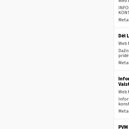
Web t
INFO
KONTA
Metai
Dėl 
Web t
Dažni
pridė
Metai
Info
Vals
Web t
Infor
konst
Metai
PVM 