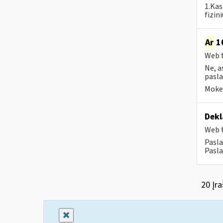
1.Kas
fizin
Ar
10
Web t
Ne, a
pasla
Mokes
Dekl
Web t
Pasla
Pasla
20 Įra
Uždaryti