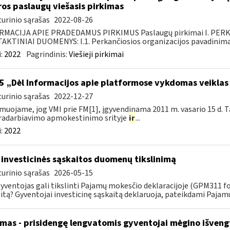
ros paslaugų viešasis pirkimas
urinio sąrašas
2022-08-26
RMACIJA APIE PRADEDAMUS PIRKIMUS Paslaugų pirkimai I. PER
KTINIAI DUOMENYS: I.1. Perkančiosios organizacijos pavadinimas
:
2022
Pagrindinis:
Viešieji pirkimai
5 „Dėl Informacijos apie platformose vykdomas veiklas
urinio sąrašas
2022-12-27
muojame, jog VMI prie FM[1], įgyvendinama 2011 m. vasario 15 d. T
radarbiavimo apmokestinimo srityje
ir
...
:
2022
 investicinės sąskaitos duomenų tikslinimą
urinio sąrašas
2026-05-15
gyventojas gali tikslinti Pajamų mokesčio deklaracijoje (GPM311 f
itą? Gyventojai investicinę sąskaitą deklaruoja, pateikdami Pajam
mas - prisidengę lengvatomis gyventojai mėgino išveng