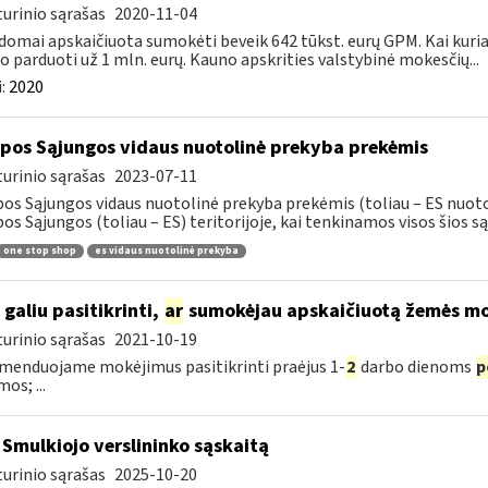
urinio sąrašas
2020-11-04
domai apskaičiuota sumokėti beveik 642 tūkst. eurų GPM. Kai kuriais
 o parduoti už 1 mln. eurų. Kauno apskrities valstybinė mokesčių...
:
2020
pos Sąjungos vidaus nuotolinė prekyba prekėmis
urinio sąrašas
2023-07-11
os Sąjungos vidaus nuotolinė prekyba prekėmis (toliau – ES nuoto
os Sąjungos (toliau – ES) teritorijoje, kai tenkinamos visos šios sąl
one stop shop
es vidaus nuotolinė prekyba
 galiu pasitikrinti,
ar
sumokėjau apskaičiuotą žemės mo
urinio sąrašas
2021-10-19
enduojame mokėjimus pasitikrinti praėjus 1-
2
darbo dienoms
p
os; ...
 Smulkiojo verslininko sąskaitą
urinio sąrašas
2025-10-20