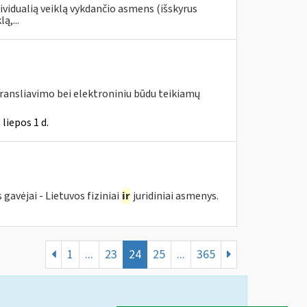
dividualią veiklą vykdančio asmens (išskyrus
ą,...
transliavimo bei elektroniniu būdu teikiamų
liepos 1 d.
avėjai - Lietuvos fiziniai
ir
juridiniai asmenys.
1
...
23
24
25
...
365