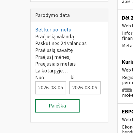
apie..
Parodymo data
Dėl 
Web t
Bet kuriuo metu
Infor
Praėjusią valandą
finan
Paskutines 24 valandas
Metai
Praėjusią savaitę
Praėjusį mėnesį
Kuri
Praėjusiais metais
Web t
Laikotarpyje…
Nuo
Iki
Regis
perm
pvm
mokes
Paieška
EBP
Web t
Ekono
bendr