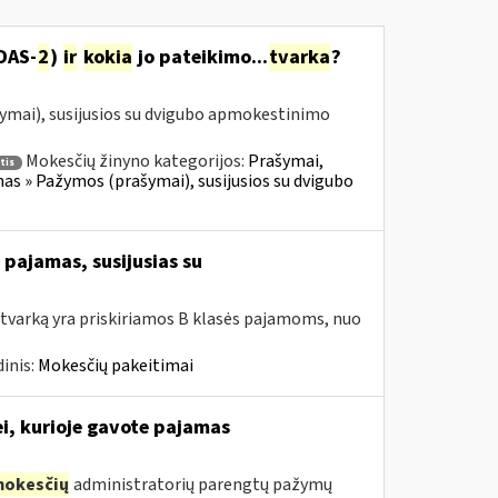
DAS-
2
)
ir
kokia
jo pateikimo...
tvarka
?
ymai), susijusios su dvigubo apmokestinimo
Mokesčių žinyno kategorijos:
Prašymai,
tis
 » Pažymos (prašymai), susijusios su dvigubo
pajamas, susijusias su
tvarką yra priskiriamos B klasės pajamoms, nuo
inis:
Mokesčių pakeitimai
ei, kurioje gavote pajamas
okesčių
administratorių parengtų pažymų