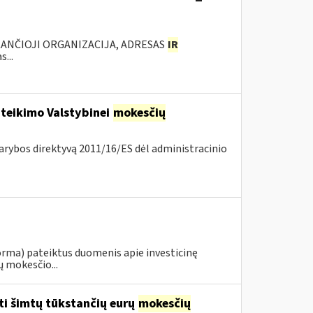
KANČIOJI ORGANIZACIJA, ADRESAS
IR
...
 teikimo Valstybinei
mokesčių
arybos direktyvą 2011/16/ES dėl administracinio
orma) pateiktus duomenis apie investicinę
ų mokesčio...
ti šimtų tūkstančių eurų
mokesčių