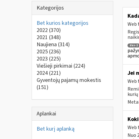
Kategorijos
Kada
Bet kurios kategorijos
Web t
2022
(370)
Regis
2021
(348)
naiki
Naujiena
(314)
das-2
pažym
2025
(236)
apmo
2023
(225)
Viešieji pirkimai
(224)
2024
(221)
Jei 
Gyventojų pajamų mokestis
Web t
(151)
Remia
kurių
Metai
Aplankai
Koki
Web t
Bet kurį aplanką
Nuo 2