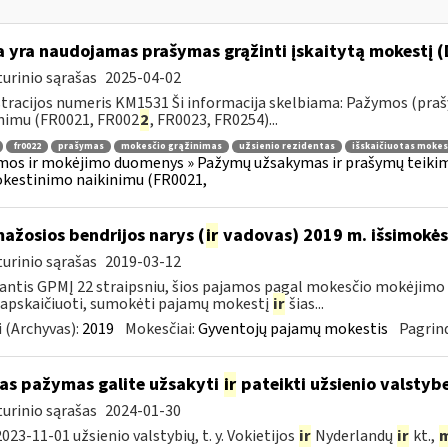
 yra naudojamas prašymas grąžinti įskaitytą mokestį (
urinio sąrašas
2025-04-02
tracijos numeris KM1531 Ši informacija skelbiama: Pažymos (praš
nimu (FR0021, FR002
2
, FR0023, FR0254)...
fr0022
prašymas
mokesčio grąžinimas
užsienio rezidentas
išskaičiuotas mokes
os ir mokėjimo duomenys » Pažymų užsakymas ir prašymų teikimas
kestinimo naikinimu (FR0021,
mažosios bendrijos narys (
ir
vadovas) 2019 m. išsimokės 
urinio sąrašas
2019-03-12
ntis GPMĮ 22 straipsniu, šios pajamos pagal mokesčio mokėjimo 
 apskaičiuoti, sumokėti pajamų mokestį
ir
šias...
 (Archyvas):
2019
Mokesčiai:
Gyventojų pajamų mokestis
Pagrind
as pažymas galite užsakyti
ir
pateikti užsienio valstyb
urinio sąrašas
2024-01-30
023-11-01 užsienio valstybių, t. y. Vokietijos
ir
Nyderlandų
ir
kt.,
m