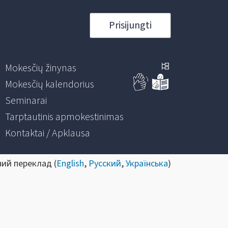
Prisijungti
Mokesčių žinynas
Mokesčių kalendorius
Seminarai
Tarptautinis apmokestinimas
Kontaktai / Apklausa
ний переклад (
English
,
Русский
,
Українська
)