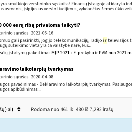
 yra smulkiojo verslininko sąskaita? Finansų įstaigoje atidaryta in
ius asmenis, įsigijusius verslo liudijimus, vykdančius žemės ūkio veikl
 000 eurų ribą privaloma taikyti?
urinio sąrašas
2021-06-16
smuo gali pasirinkti, jog jo telekomunikacijų, radijo
ir
televizijos 
ugų suteikimo vieta yra ta valstybė narė, kur...
čių įstatymų pakeitimai:
MĮP 2021 » E-prekyba ir PVM nuo 2021 m. 
aravimo laikotarpių tvarkymas
urinio sąrašas
2020-04-08
ugos pavadinimas - Deklaravimo laikotarpių tvarkymas. Paslaugos g
ugos apibūdinimas:...
šų(-ai)
Rodoma nuo 461 iki 480 iš 7,292 irašų.