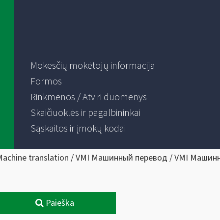
Mokesčių mokėtojų informacija
Formos
Rinkmenos / Atviri duomenys
Skaičiuoklės ir pagalbininkai
Sąskaitos ir įmokų kodai
Machine translation / VMI Машинный перевод / VMI Машин
Paieška