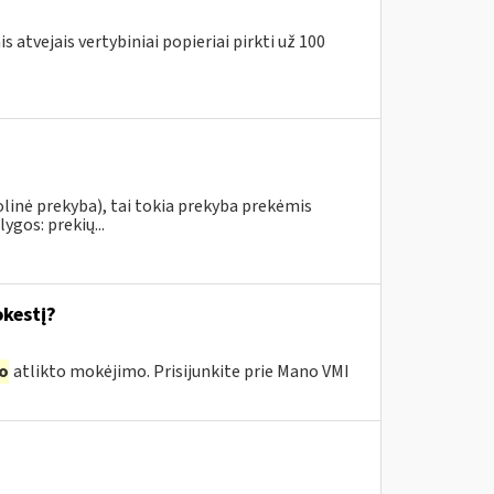
 atvejais vertybiniai popieriai pirkti už 100
linė prekyba), tai tokia prekyba prekėmis
ygos: prekių...
kestį?
o
atlikto mokėjimo. Prisijunkite prie Mano VMI