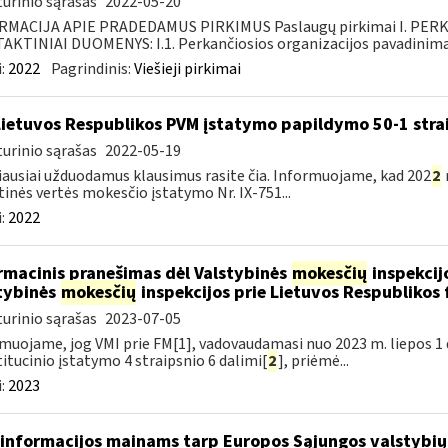
urinio sąrašas
2022-05-20
RMACIJA APIE PRADEDAMUS PIRKIMUS Paslaugų pirkimai I. PER
KTINIAI DUOMENYS: I.1. Perkančiosios organizacijos pavadinimas
:
2022
Pagrindinis:
Viešieji pirkimai
Lietuvos Respublikos PVM įstatymo papildymo 50-1 stra
urinio sąrašas
2022-05-19
ausiai užduodamus klausimus rasite čia. Informuojame, kad 202
2
tinės vertės mokesčio įstatymo Nr. IX-751...
:
2022
rmacinis pranešimas dėl Valstybinės
mokesčių
inspekcijo
tybinės
mokesčių
inspekcijos prie Lietuvos Respublikos 
urinio sąrašas
2023-07-05
muojame, jog VMI prie FM[1], vadovaudamasi nuo 2023 m. liepos 1 d.
itucinio įstatymo 4 straipsnio 6 dalimi[
2
], priėmė...
:
2023
informacijos mainams tarp Europos Sąjungos valstybių 