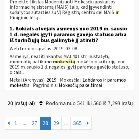
Projekto tikslas Modernizuoti Mokesčių apskaitos
informacinę sistemą (MAIS) taip, kad įgyvendinti
sudarytos sutarties su VĮ Registrų centru dėl MAIS
ir
Piniginių lėšų...
1. Kokiais atvejais asmenys nuo 2019 m. sausio
1 d. negalės įgyti paramos gavėjo statuso arba
iš turinčiųjų bus galimybė jį atimti?
Web turinio sąrašas
2019-03-08
Asmenys, neatitinkantys MAĮ 401 str. nustatytų
minimalių patikimo
mokesčių
mokėtojo kriterijų, nuo
2019 m. sausio 1 d. negalės įgyti paramos gavėjo statuso,
o tais...
Metai (Archyvas):
2019
Mokesčiai:
Labdaros ir paramos
mokestis
Pagrindinis:
Mokesčių pakeitimai
20 Įrašų(-ai)
Rodoma nuo 541 iki 560 iš 7,293 irašų.
1
...
27
28
29
...
365