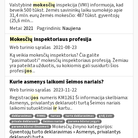
Valstybinė
mokesčių
inspekcija (VMI) informuoja, kad
beveik 500 tūkst. žemės savininkų laiku sumokėjo apie
31,4 mln. eurų žemės mokesčio: 487 tūkst. gyventojų
(25,6 mln....
Metai:
2021
Pagrindinis:
Naujiena
Mokesčių
inspektoriaus profesija
Web turinio sąrašas
2021-08-23
Ką veikia mokesčių inspektorius? Čia galite
"pasimatuoti" mokesčių inspektoriaus profesiją. Žemiau
yra pateikta užduotis, su kokiomis gali susidurti šios
profesi
jos
...
Kurie asmenys laikomi šeimos nariais?
Web turinio sąrašas
2023-11-22
Registraci
jos
numeris KM1261 Ši informacija skelbiama:
Asmenys, privalantys deklaruoti turtą Šeimos nariais
laikomi sutuoktiniai
ir
kartu...
deklaravimas
fr0001
turtas
turto deklaravimas
gtdį 2 str
privalo deklaruoti
šeimos nariai
parama būstui įsigyti
Mokesčių žinyno kategorijos:
parama būstui išnuomoti
Gyventojų turto deklaravimas » Asmenys, privalantys
deklaruoti turtą