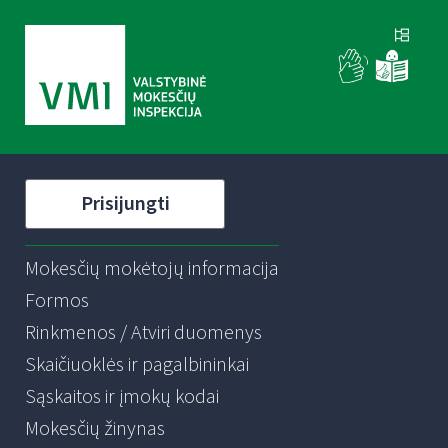
Prisijungti
Mokesčių mokėtojų informacija
Formos
Rinkmenos / Atviri duomenys
Skaičiuoklės ir pagalbininkai
Sąskaitos ir įmokų kodai
Mokesčių žinynas