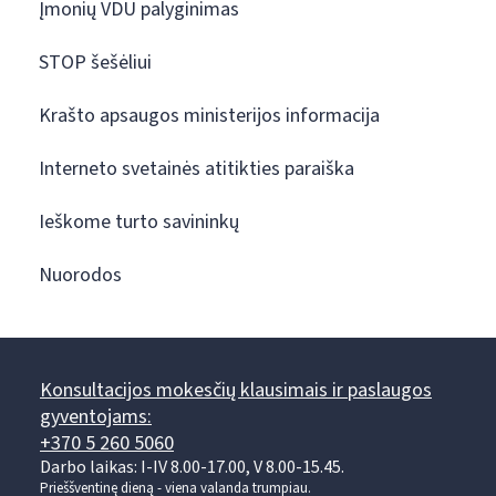
Įmonių VDU palyginimas
STOP šešėliui
Krašto apsaugos ministerijos informacija
Interneto svetainės atitikties paraiška
Ieškome turto savininkų
Nuorodos
Konsultacijos mokesčių klausimais ir paslaugos
gyventojams:
+370 5 260 5060
Darbo laikas: I-IV 8.00-17.00, V 8.00-15.45.
Prieššventinę dieną - viena valanda trumpiau.