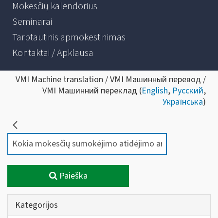
Mokesčių kalendorius
Seminarai
Tarptautinis apmokestinimas
Kontaktai / Apklausa
VMI Machine translation / VMI Машинный перевод /
VMI Машинний переклад (
English
,
Русский
,
Українська
)
Paieška
Kategorijos