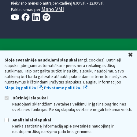
Kiekvieno mėnesio antrą penktadienį 8.00 val. - 12.00 val.
Mano VMI
Paklausimas per
Valstybinė mokesčių inspekcija prie Lietuvos
U
Respublikos finansų ministerijos
Šioje svetainėje naudojami slapukai
(angl. cookies). Būtinieji
slapukai įdiegiami automatiškai ir jiems nėra reikalingas Jūsų
Biudžetinė įstaiga. Juridinio asmens kodas — 188659752,
sutikimas. Taip pat galite sutikti ir su kitų slapukų naudojimu. Savo
adresas: Vasario 16-osios g. 14, 01107 Vilnius, Lietuva, el.paštas:
sutikimą bet kada galėsite atšaukti pakeisdami interneto naršyklės
vmi@vmi.lt
, E. pristatymo dėžutės adresas 188659752
nustatymus ir ištrindami įrašytus slapukus. Daugiau informacijos
Duomenys apie Valstybinę mokesčių inspekciją prie Lietuvos
Slapukų politika
;
Privatumo politika.
Respublikos finansų ministerijos kaupiami ir saugomi Juridinių
asmenų registre
Būtinieji slapukai
Naudojami sklandžiam svetainės veikimui ir įgalina pagrindines
svetainės funkcijas. Be šių slapukų svetainė negali tinkamai veikti.
Analitiniai slapukai
Renka statistinę informaciją apie svetainės naudojimą ir
naudojami Jūsų naršymo patirties gerinimui.