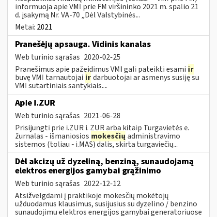
informuoja apie VMI prie FM viršininko 2021 m. spalio 21
d. įsakymą Nr. VA-70 „Dėl Valstybinės...
Metai:
2021
Pranešėjų apsauga. Vidinis kanalas
Web turinio sąrašas
2020-02-25
Pranešimus apie pažeidimus VMI gali pateikti esami
ir
buvę VMI tarnautojai
ir
darbuotojai ar asmenys susiję su
VMI sutartiniais santykiais....
Apie i.ZUR
Web turinio sąrašas
2021-06-28
Prisijungti prie i.ZUR i. ZUR arba kitaip Turgavietės e.
žurnalas - išmaniosios
mokesčių
administravimo
sistemos (toliau - i.MAS) dalis, skirta turgaviečių...
Dėl akcizų už dyzeliną, benziną, sunaudojamą
elektros energijos gamybai grąžinimo
Web turinio sąrašas
2022-12-12
Atsižvelgdami į praktikoje mokesčių mokėtojų
užduodamus klausimus, susijusius su dyzelino / benzino
sunaudojimu elektros energijos gamybai generatoriuose