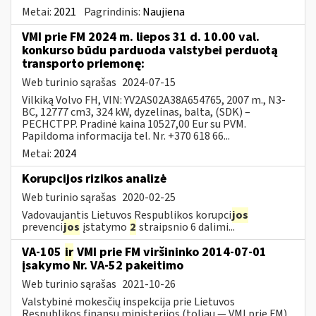
Metai:
2021
Pagrindinis:
Naujiena
VMI prie FM 2024 m. liepos 31 d. 10.00 val.
konkurso būdu parduoda valstybei perduotą
transporto priemonę:
Web turinio sąrašas
2024-07-15
Vilkiką Volvo FH, VIN: YV2AS02A38A654765, 2007 m., N3-
BC, 12777 cm3, 324 kW, dyzelinas, balta, (SDK) –
PECHCTPP. Pradinė kaina 10527,00 Eur su PVM.
Papildoma informacija tel. Nr. +370 618 66...
Metai:
2024
Korupcijos rizikos analizė
Web turinio sąrašas
2020-02-25
Vadovaujantis Lietuvos Respublikos korupci
jos
prevenci
jos
įstatymo
2
straipsnio 6 dalimi...
VA-105
ir
VMI prie FM viršininko 2014-07-01
įsakymo Nr. VA-52 pakeitimo
Web turinio sąrašas
2021-10-26
Valstybinė mokesčių inspekcija prie Lietuvos
Respublikos finansų ministerijos (toliau ― VMI prie FM)