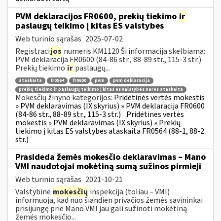
PVM deklaracijos FR0600, prekių tiekimo
ir
paslaugų teikimo į kitas ES valstybes
Web turinio sąrašas
2025-07-02
Registraci
jos
numeris KM1120 Ši informacija skelbiama:
PVM deklaracija FR0600 (84-86 str., 88-89 str., 115-3 str.)
Prekių tiekimo
ir
paslaugų...
ataskaita
fr0564
fr0600
pvm
pvm deklaracija
prekių tiekimo ir paslaugų teikimo į kitas es valstybes nares ataskaita
Mokesčių žinyno kategorijos:
Pridėtinės vertės mokestis
» PVM deklaravimas (IX skyrius) » PVM deklaracija FR0600
(84-86 str., 88-89 str., 115-3 str.)
Pridėtinės vertės
mokestis » PVM deklaravimas (IX skyrius) » Prekių
tiekimo į kitas ES valstybes ataskaita FR0564 (88-1, 88-2
str.)
Prasideda žemės mokesčio deklaravimas – Mano
VMI naudotojai mokėtiną sumą sužinos pirmieji
Web turinio sąrašas
2021-10-21
Valstybinė
mokesčių
inspekcija (toliau – VMI)
informuoja, kad nuo šiandien privačios žemės savininkai
prisijungę prie Mano VMI jau gali sužinoti mokėtiną
žemės mokesčio...