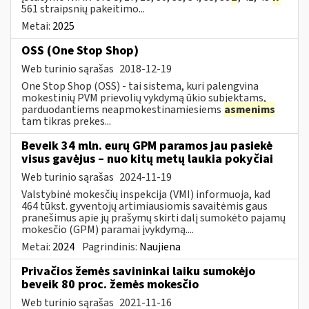
561 straipsnių pakeitimo...
Metai:
2025
OSS (One Stop Shop)
Web turinio sąrašas
2018-12-19
One Stop Shop (OSS) - tai sistema, kuri palengvina
mokestinių PVM prievolių vykdymą ūkio subjektams,
parduodantiems neapmokestinamiesiems
asmenims
tam tikras prekes...
Beveik 34 mln. eurų GPM paramos jau pasiekė
visus gavėjus – nuo kitų metų laukia pokyčiai
Web turinio sąrašas
2024-11-19
Valstybinė mokesčių inspekcija (VMI) informuoja, kad
464 tūkst. gyventojų artimiausiomis savaitėmis gaus
pranešimus apie jų prašymų skirti dalį sumokėto pajamų
mokesčio (GPM) paramai įvykdymą....
Metai:
2024
Pagrindinis:
Naujiena
Privačios žemės savininkai laiku sumokėjo
beveik 80 proc. žemės mokesčio
Web turinio sąrašas
2021-11-16