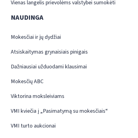
Vienas langelis prievolėms valstybei sumokėti
NAUDINGA
Mokesčiai ir jų dydžiai
Atsiskaitymas grynaisiais pinigais
Dažniausiai užduodami klausimai
Mokesčių ABC
Viktorina moksleiviams
VMI kviečia į „Pasimatymą su mokesčiais“
VMI turto aukcionai