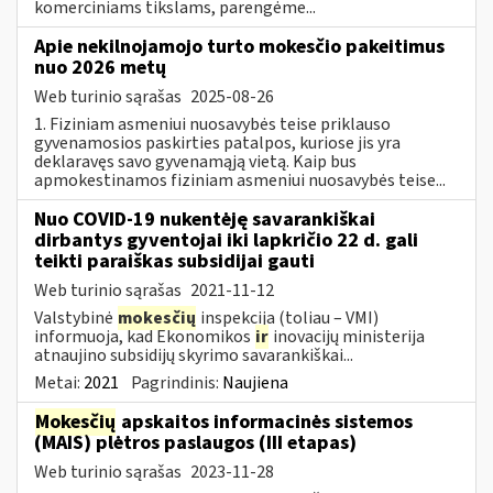
komerciniams tikslams, parengėme...
Apie nekilnojamojo turto mokesčio pakeitimus
nuo 2026 metų
Web turinio sąrašas
2025-08-26
1. Fiziniam asmeniui nuosavybės teise priklauso
gyvenamosios paskirties patalpos, kuriose jis yra
deklaravęs savo gyvenamąją vietą. Kaip bus
apmokestinamos fiziniam asmeniui nuosavybės teise...
Nuo COVID-19 nukentėję savarankiškai
dirbantys gyventojai iki lapkričio 22 d. gali
teikti paraiškas subsidijai gauti
Web turinio sąrašas
2021-11-12
Valstybinė
mokesčių
inspekcija (toliau – VMI)
informuoja, kad Ekonomikos
ir
inovacijų ministerija
atnaujino subsidijų skyrimo savarankiškai...
Metai:
2021
Pagrindinis:
Naujiena
Mokesčių
apskaitos informacinės sistemos
(MAIS) plėtros paslaugos (III etapas)
Web turinio sąrašas
2023-11-28