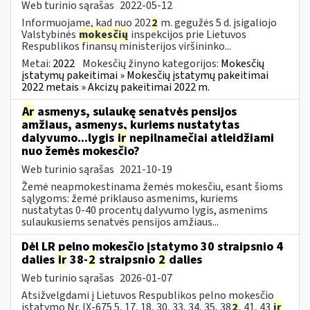
Web turinio sąrašas
2022-05-12
Informuojame, kad nuo 202
2
m. gegužės 5 d. įsigaliojo
Valstybinės
mokesčių
inspekcijos prie Lietuvos
Respublikos finansų ministerijos viršininko...
Metai:
2022
Mokesčių žinyno kategorijos:
Mokesčių
įstatymų pakeitimai » Mokesčių įstatymų pakeitimai
2022 metais » Akcizų pakeitimai 2022 m.
Ar
asmenys, sulaukę senatvės pensijos
amžiaus, asmenys, kuriems nustatytas
dalyvumo...lygis
ir
nepilnamečiai atleidžiami
nuo žemės mokesčio?
Web turinio sąrašas
2021-10-19
Žemė neapmokestinama žemės mokesčiu, esant šioms
sąlygoms: žemė priklauso asmenims, kuriems
nustatytas 0-40 procentų dalyvumo lygis, asmenims
sulaukusiems senatvės pensijos amžiaus...
Dėl LR pelno mokesčio įstatymo 30 straipsnio 4
dalies
ir
38-
2
straipsnio
2
dalies
Web turinio sąrašas
2026-01-07
Atsižvelgdami į Lietuvos Respublikos pelno mokesčio
įstatymo Nr. IX-675 5, 17, 18, 30, 33, 34, 35, 38
2
, 41, 43
ir