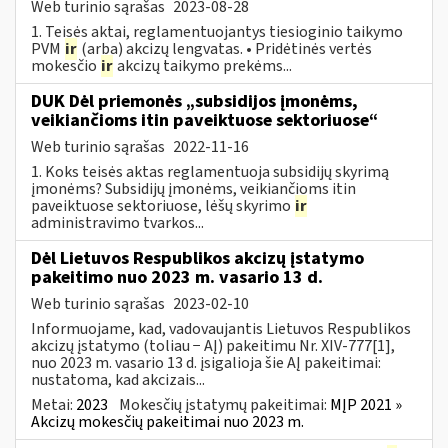
Web turinio sąrašas
2023-08-28
1. Teisės aktai, reglamentuojantys tiesioginio taikymo
PVM
ir
(arba) akcizų lengvatas. • Pridėtinės vertės
mokesčio
ir
akcizų taikymo prekėms...
DUK Dėl priemonės „subsidijos įmonėms,
veikiančioms itin paveiktuose sektoriuose“
Web turinio sąrašas
2022-11-16
1. Koks teisės aktas reglamentuoja subsidijų skyrimą
įmonėms? Subsidijų įmonėms, veikiančioms itin
paveiktuose sektoriuose, lėšų skyrimo
ir
administravimo tvarkos...
Dėl Lietuvos Respublikos akcizų įstatymo
pakeitimo nuo 2023 m. vasario 13 d.
Web turinio sąrašas
2023-02-10
Informuojame, kad, vadovaujantis Lietuvos Respublikos
akcizų įstatymo (toliau − AĮ) pakeitimu Nr. XIV-777[1],
nuo 2023 m. vasario 13 d. įsigalioja šie AĮ pakeitimai:
nustatoma, kad akcizais...
Metai:
2023
Mokesčių įstatymų pakeitimai:
MĮP 2021 »
Akcizų mokesčių pakeitimai nuo 2023 m.