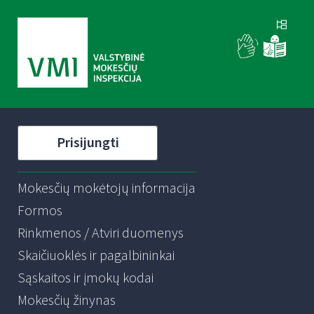
Prisijungti
Mokesčių mokėtojų informacija
Formos
Rinkmenos / Atviri duomenys
Skaičiuoklės ir pagalbininkai
Sąskaitos ir įmokų kodai
Mokesčių žinynas