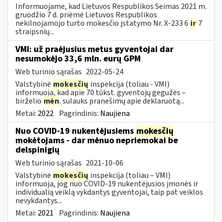
Informuojame, kad Lietuvos Respublikos Seimas 2021 m.
gruodžio 7 d. priėmė Lietuvos Respublikos
nekilnojamojo turto mokesčio įstatymo Nr. X-233 6
ir
7
straipsnių...
VMI: už praėjusius metus gyventojai dar
nesumokėjo 33,6 mln. eurų GPM
Web turinio sąrašas
2022-05-24
Valstybinė
mokesčių
inspekcija (toliau - VMI)
informuoja, kad apie 70 tūkst. gyventojų gegužės –
birželio
mėn
. sulauks pranešimų apie deklaruotą...
Metai:
2022
Pagrindinis:
Naujiena
Nuo COVID-19 nukentėjusiems
mokesčių
mokėtojams - dar mėnuo nepriemokai be
delspinigių
Web turinio sąrašas
2021-10-06
Valstybinė
mokesčių
inspekcija (toliau – VMI)
informuoja, jog nuo COVID-19 nukentėjusios įmonės ir
individualią veiklą vykdantys gyventojai, taip pat veiklos
nevykdantys...
Metai:
2021
Pagrindinis:
Naujiena