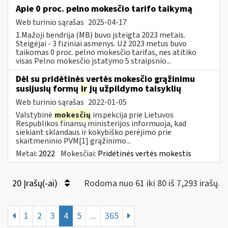
Apie 0 proc. pelno mokesčio tarifo taikymą
Web turinio sąrašas
2025-04-17
1.Mažoji bendrija (MB) buvo įsteigta 2023 metais.
Steigėjai - 3 fiziniai asmenys. Už 2023 metus buvo
taikomas 0 proc. pelno mokesčio tarifas, nes atitiko
visas Pelno mokesčio įstatymo 5 straipsnio...
Dėl su pridėtinės vertės mokesčio grąžinimu
susijusių formų
ir
jų užpildymo taisyklių
Web turinio sąrašas
2022-01-05
Valstybinė
mokesčių
inspekcija prie Lietuvos
Respublikos finansų ministerijos informuoja, kad
siekiant sklandaus ir kokybiško perėjimo prie
skaitmeninio PVM[1] grąžinimo...
Metai:
2022
Mokesčiai:
Pridėtinės vertės mokestis
20 Įrašų(-ai)
Rodoma nuo 61 iki 80 iš 7,293 irašų.
1
2
3
4
5
...
365