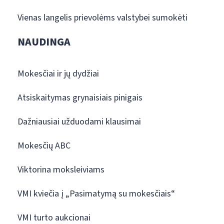
Vienas langelis prievolėms valstybei sumokėti
NAUDINGA
Mokesčiai ir jų dydžiai
Atsiskaitymas grynaisiais pinigais
Dažniausiai užduodami klausimai
Mokesčių ABC
Viktorina moksleiviams
VMI kviečia į „Pasimatymą su mokesčiais“
VMI turto aukcionai