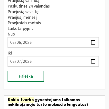
Praėjusią valandą
Paskutines 24 valandas
Praėjusią savaitę
Praėjusį mėnesį
Praėjusiais metais
Laikotarpyje…
Nuo
Iki
Paieška
Kokia
tvarka
gyventojams taikomos
nekilnojamojo turto mokesčio lengvatos?