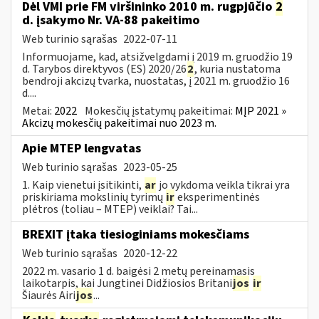
Dėl VMI prie FM viršininko 2010 m. rugpjūčio
2
d. įsakymo Nr. VA-88 pakeitimo
Web turinio sąrašas
2022-07-11
Informuojame, kad, atsižvelgdami į 2019 m. gruodžio 19
d. Tarybos direktyvos (ES) 2020/26
2
, kuria nustatoma
bendroji akcizų tvarka, nuostatas, į 2021 m. gruodžio 16
d....
Metai:
2022
Mokesčių įstatymų pakeitimai:
MĮP 2021 »
Akcizų mokesčių pakeitimai nuo 2023 m.
Apie MTEP lengvatas
Web turinio sąrašas
2023-05-25
1. Kaip vienetui įsitikinti,
ar
jo vykdoma veikla tikrai yra
priskiriama mokslinių tyrimų
ir
eksperimentinės
plėtros (toliau – MTEP) veiklai? Tai...
BREXIT įtaka tiesioginiams mokesčiams
Web turinio sąrašas
2020-12-22
2022 m. vasario 1 d. baigėsi 2 metų pereinamasis
laikotarpis, kai Jungtinei Didžiosios Britani
jos
ir
Šiaurės Airi
jos
...