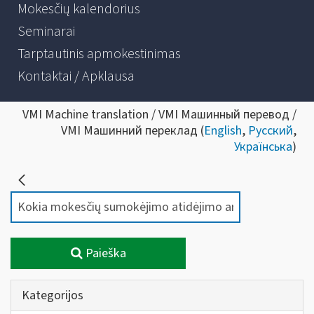
Mokesčių kalendorius
Seminarai
Tarptautinis apmokestinimas
Kontaktai / Apklausa
VMI Machine translation / VMI Машинный перевод /
VMI Машинний переклад (
English
,
Русский
,
Українська
)
Paieška
Kategorijos