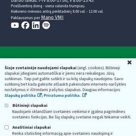
Darbo laikas: I-IV 8.00-17.00, V 8.00-15.45.
Prieššventinę dieną - viena valanda trumpiau.
Kiekvieno mėnesio antrą penktadienį 8.00 val. - 12.00 val.
Mano VMI
Paklausimas per
Valstybinė mokesčių inspekcija prie Lietuvos
U
Respublikos finansų ministerijos
Šioje svetainėje naudojami slapukai
(angl. cookies). Būtinieji
slapukai įdiegiami automatiškai ir jiems nėra reikalingas Jūsų
Biudžetinė įstaiga. Juridinio asmens kodas — 188659752,
sutikimas. Taip pat galite sutikti ir su kitų slapukų naudojimu. Savo
adresas: Vasario 16-osios g. 14, 01107 Vilnius, Lietuva, el.paštas:
sutikimą bet kada galėsite atšaukti pakeisdami interneto naršyklės
vmi@vmi.lt
, E. pristatymo dėžutės adresas 188659752
nustatymus ir ištrindami įrašytus slapukus. Daugiau informacijos
Duomenys apie Valstybinę mokesčių inspekciją prie Lietuvos
Slapukų politika
;
Privatumo politika.
Respublikos finansų ministerijos kaupiami ir saugomi Juridinių
asmenų registre
Būtinieji slapukai
Naudojami sklandžiam svetainės veikimui ir įgalina pagrindines
svetainės funkcijas. Be šių slapukų svetainė negali tinkamai veikti.
Analitiniai slapukai
Renka statistinę informaciją apie svetainės naudojimą ir