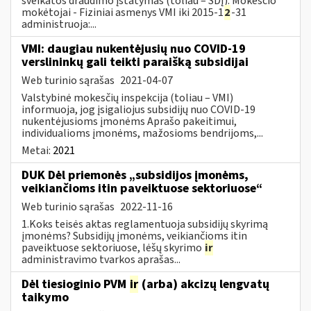
sveikatos draudimo įstatymas (toliau – SDĮ). Mokesčio
mokėtojai - Fiziniai asmenys VMI iki 2015-1
2
-31
administruoja:...
VMI: daugiau nukentėjusių nuo COVID-19
verslininkų gali teikti paraišką subsidijai
Web turinio sąrašas
2021-04-07
Valstybinė mokesčių inspekcija (toliau – VMI)
informuoja, jog įsigaliojus subsidijų nuo COVID-19
nukentėjusioms įmonėms Aprašo pakeitimui,
individualioms įmonėms, mažosioms bendrijoms,...
Metai:
2021
DUK Dėl priemonės „subsidijos įmonėms,
veikiančioms itin paveiktuose sektoriuose“
Web turinio sąrašas
2022-11-16
1.Koks teisės aktas reglamentuoja subsidijų skyrimą
įmonėms? Subsidijų įmonėms, veikiančioms itin
paveiktuose sektoriuose, lėšų skyrimo
ir
administravimo tvarkos aprašas...
Dėl tiesioginio PVM
ir
(arba) akcizų lengvatų
taikymo