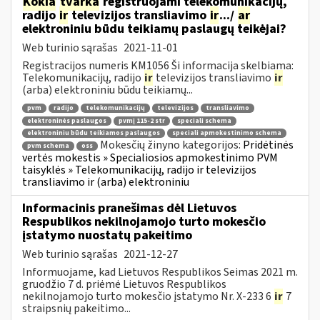
Kokia
tvarka
registruojami telekomunikacijų,
radijo
ir
televizijos transliavimo
ir
.../
ar
elektroniniu būdu teikiamų paslaugų teikėjai?
Web turinio sąrašas
2021-11-01
Registracijos numeris KM1056 Ši informacija skelbiama:
Telekomunikacijų, radijo
ir
televizijos transliavimo
ir
(arba) elektroniniu būdu teikiamų...
pvm
radijo
telekomunikacijų
televizijos
transliavimo
elektroninės paslaugos
pvmį 115-2 str
speciali schema
elektroniniu būdu teikiamos paslaugos
speciali apmokestinimo schema
Mokesčių žinyno kategorijos:
Pridėtinės
pvm schema
oss
vertės mokestis » Specialiosios apmokestinimo PVM
taisyklės » Telekomunikacijų, radijo ir televizijos
transliavimo ir (arba) elektroniniu
Informacinis pranešimas dėl Lietuvos
Respublikos nekilnojamojo turto mokesčio
įstatymo nuostatų pakeitimo
Web turinio sąrašas
2021-12-27
Informuojame, kad Lietuvos Respublikos Seimas 2021 m.
gruodžio 7 d. priėmė Lietuvos Respublikos
nekilnojamojo turto mokesčio įstatymo Nr. X-233 6
ir
7
straipsnių pakeitimo...