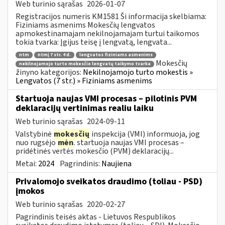
Web turinio sąrašas
2026-01-07
Registracijos numeris KM1581 Ši informacija skelbiama:
Fiziniams asmenims Mokesčių lengvatos
apmokestinamajam nekilnojamajam turtui taikomos
tokia tvarka: Įgijus teisę į lengvatą, lengvata...
ntm
ntmį 7 str. 4 d.
lengvatos fiziniams asmenims
Mokesčių
nekilnojamojo turto mokesčio lengvatų taikymo tvarka
žinyno kategorijos:
Nekilnojamojo turto mokestis »
Lengvatos (7 str.) » Fiziniams asmenims
Startuoja naujas VMI procesas – pilotinis PVM
deklaracijų vertinimas realiu laiku
Web turinio sąrašas
2024-09-11
Valstybinė
mokesčių
inspekcija (VMI) informuoja, jog
nuo rugsėjo
mėn
. startuoja naujas VMI procesas –
pridėtinės vertės mokesčio (PVM) deklaracijų...
Metai:
2024
Pagrindinis:
Naujiena
Privalomojo sveikatos draudimo (toliau - PSD)
įmokos
Web turinio sąrašas
2020-02-27
Pagrindinis teisės aktas - Lietuvos Respublikos