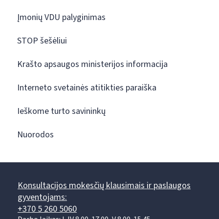
Įmonių VDU palyginimas
STOP šešėliui
Krašto apsaugos ministerijos informacija
Interneto svetainės atitikties paraiška
Ieškome turto savininkų
Nuorodos
Konsultacijos mokesčių klausimais ir paslaugos
gyventojams:
+370 5 260 5060