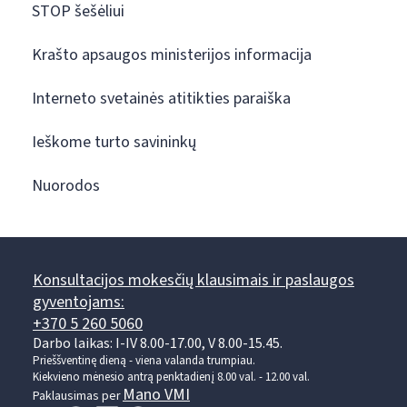
STOP šešėliui
Krašto apsaugos ministerijos informacija
Interneto svetainės atitikties paraiška
Ieškome turto savininkų
Nuorodos
Konsultacijos mokesčių klausimais ir paslaugos
gyventojams:
+370 5 260 5060
Darbo laikas: I-IV 8.00-17.00, V 8.00-15.45.
Prieššventinę dieną - viena valanda trumpiau.
Kiekvieno mėnesio antrą penktadienį 8.00 val. - 12.00 val.
Mano VMI
Paklausimas per