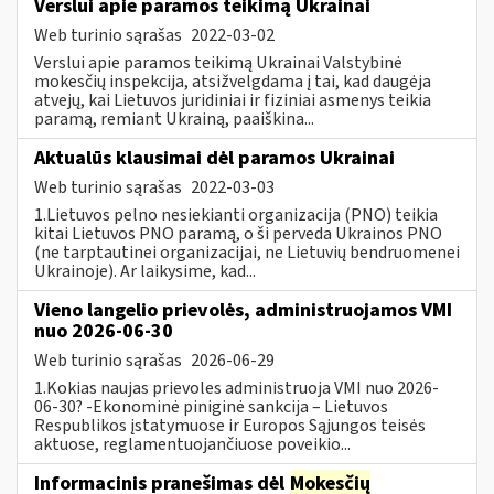
Verslui apie paramos teikimą Ukrainai
Web turinio sąrašas
2022-03-02
Verslui apie paramos teikimą Ukrainai Valstybinė
mokesčių inspekcija, atsižvelgdama į tai, kad daugėja
atvejų, kai Lietuvos juridiniai ir fiziniai asmenys teikia
paramą, remiant Ukrainą, paaiškina...
Aktualūs klausimai dėl paramos Ukrainai
Web turinio sąrašas
2022-03-03
1.Lietuvos pelno nesiekianti organizacija (PNO) teikia
kitai Lietuvos PNO paramą, o ši perveda Ukrainos PNO
(ne tarptautinei organizacijai, ne Lietuvių bendruomenei
Ukrainoje). Ar laikysime, kad...
Vieno langelio prievolės, administruojamos VMI
nuo 2026-06-30
Web turinio sąrašas
2026-06-29
1.Kokias naujas prievoles administruoja VMI nuo 2026-
06-30? -Ekonominė piniginė sankcija – Lietuvos
Respublikos įstatymuose ir Europos Sąjungos teisės
aktuose, reglamentuojančiuose poveikio...
Informacinis pranešimas dėl
Mokesčių