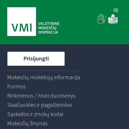
Prisijungti
Mokesčių mokėtojų informacija
Formos
Rinkmenos / Atviri duomenys
Skaičiuoklės ir pagalbininkai
Sąskaitos ir įmokų kodai
Mokesčių žinynas