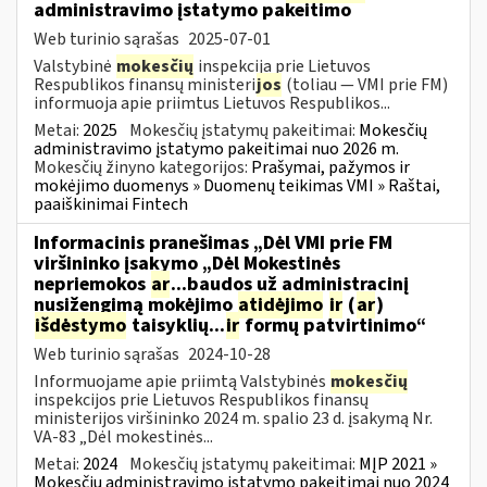
administravimo įstatymo pakeitimo
Web turinio sąrašas
2025-07-01
Valstybinė
mokesčių
inspekcija prie Lietuvos
Respublikos finansų ministeri
jos
(toliau — VMI prie FM)
informuoja apie priimtus Lietuvos Respublikos...
Metai:
2025
Mokesčių įstatymų pakeitimai:
Mokesčių
administravimo įstatymo pakeitimai nuo 2026 m.
Mokesčių žinyno kategorijos:
Prašymai, pažymos ir
mokėjimo duomenys » Duomenų teikimas VMI » Raštai,
paaiškinimai Fintech
Informacinis pranešimas „Dėl VMI prie FM
viršininko įsakymo „Dėl Mokestinės
nepriemokos
ar
...baudos už administracinį
nusižengimą mokėjimo
atidėjimo
ir
(
ar
)
išdėstymo
taisyklių...
ir
formų patvirtinimo“
Web turinio sąrašas
2024-10-28
Informuojame apie priimtą Valstybinės
mokesčių
inspekcijos prie Lietuvos Respublikos finansų
ministerijos viršininko 2024 m. spalio 23 d. įsakymą Nr.
VA-83 „Dėl mokestinės...
Metai:
2024
Mokesčių įstatymų pakeitimai:
MĮP 2021 »
Mokesčių administravimo įstatymo pakeitimai nuo 2024