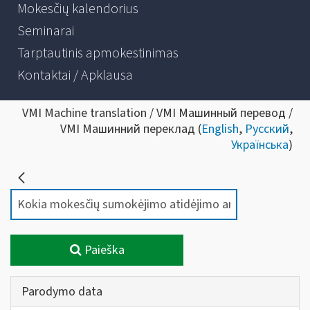
Mokesčių kalendorius
Seminarai
Tarptautinis apmokestinimas
Kontaktai / Apklausa
VMI Machine translation / VMI Машинный перевод /
VMI Машинний переклад (
English
,
Русский
,
Українська
)
Paieška
Parodymo data