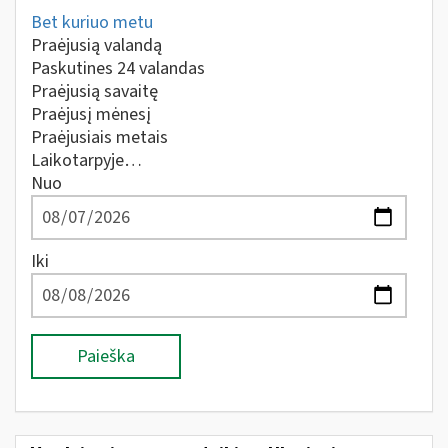
Bet kuriuo metu
Praėjusią valandą
Paskutines 24 valandas
Praėjusią savaitę
Praėjusį mėnesį
Praėjusiais metais
Laikotarpyje…
Nuo
Iki
Paieška