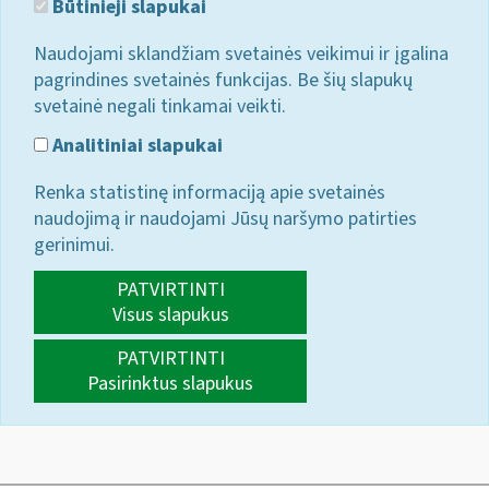
Būtinieji slapukai
Naudojami sklandžiam svetainės veikimui ir įgalina
pagrindines svetainės funkcijas. Be šių slapukų
svetainė negali tinkamai veikti.
Analitiniai slapukai
Renka statistinę informaciją apie svetainės
naudojimą ir naudojami Jūsų naršymo patirties
gerinimui.
PATVIRTINTI
Visus slapukus
PATVIRTINTI
Pasirinktus slapukus