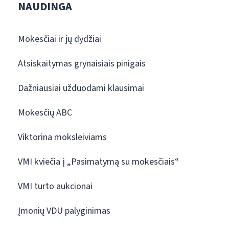
NAUDINGA
Mokesčiai ir jų dydžiai
Atsiskaitymas grynaisiais pinigais
Dažniausiai užduodami klausimai
Mokesčių ABC
Viktorina moksleiviams
VMI kviečia į „Pasimatymą su mokesčiais“
VMI turto aukcionai
Įmonių VDU palyginimas