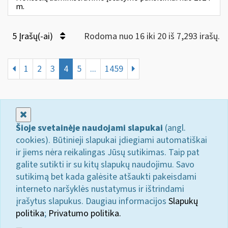
m.
5 Įrašų(-ai)
Rodoma nuo 16 iki 20 iš 7,293 irašų.
1
2
3
4
5
...
1459
Uždaryti
Šioje svetainėje naudojami slapukai
(angl.
cookies). Būtinieji slapukai įdiegiami automatiškai
ir jiems nėra reikalingas Jūsų sutikimas. Taip pat
galite sutikti ir su kitų slapukų naudojimu. Savo
sutikimą bet kada galėsite atšaukti pakeisdami
interneto naršyklės nustatymus ir ištrindami
įrašytus slapukus. Daugiau informacijos
Slapukų
politika
;
Privatumo politika.