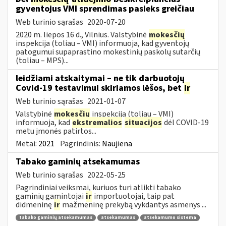
gyventojus VMI sprendimas pasieks greičiau
Web turinio sąrašas
2020-07-20
2020 m. liepos 16 d., Vilnius. Valstybinė
mokesčių
inspekcija (toliau – VMI) informuoja, kad gyventojų
patogumui supaprastino mokestinių paskolų sutarčių
(toliau – MPS)...
leidžiami atskaitymai – ne tik darbuotojų
Covid-19 testavimui skiriamos lėšos, bet
ir
Web turinio sąrašas
2021-01-07
Valstybinė
mokesčių
inspekcija (toliau – VMI)
informuoja, kad
ekstremalios
situacijos
dėl COVID-19
metu įmonės patirtos...
Metai:
2021
Pagrindinis:
Naujiena
Tabako gaminių atsekamumas
Web turinio sąrašas
2022-05-25
Pagrindiniai veiksmai, kuriuos turi atlikti tabako
gaminių gamintojai
ir
importuotojai, taip pat
didmeninę
ir
mažmeninę prekybą vykdantys asmenys ...
tabako gaminių atsekamumas
atsekamumas
atsekamumo sistema