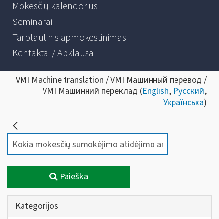
Mokesčių kalendorius
Seminarai
Tarptautinis apmokestinimas
Kontaktai / Apklausa
VMI Machine translation / VMI Машинный перевод /
VMI Машинний переклад (
English
,
Русский
,
Українська
)
Paieška
Kategorijos