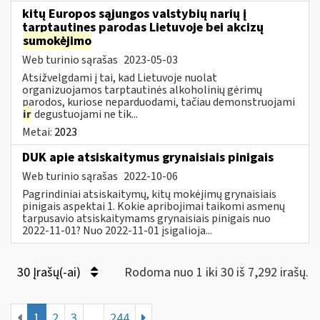
kitų Europos sąjungos valstybių narių į
tarptautines parodas Lietuvoje bei akcizų
sumokėjimo
Web turinio sąrašas
2023-05-03
Atsižvelgdami į tai, kad Lietuvoje nuolat
organizuojamos tarptautinės alkoholinių gėrimų
parodos, kuriose neparduodami, tačiau demonstruojami
ir
degustuojami ne tik...
Metai:
2023
DUK apie atsiskaitymus grynaisiais pinigais
Web turinio sąrašas
2022-10-06
Pagrindiniai atsiskaitymų, kitų mokėjimų grynaisiais
pinigais aspektai 1. Kokie apribojimai taikomi asmenų
tarpusavio atsiskaitymams grynaisiais pinigais nuo
2022-11-01? Nuo 2022-11-01 įsigalioja...
30 Įrašų(-ai)
Rodoma nuo 1 iki 30 iš 7,292 irašų.
1
2
3
...
244