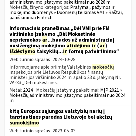
administravimo įstatymo pakeitimai nuo 2026 m.
Mokesčių žinyno kategorijos:
Prašymai, pažymos ir
mokėjimo duomenys » Duomenų teikimas VMI » Raštai,
paaiškinimai Fintech
Informacinis pranešimas „Dėl VMI prie FM
viršininko įsakymo „Dėl Mokestinės
nepriemokos
ar
...baudos už administracinį
nusižengimą mokėjimo
atidėjimo
ir
(
ar
)
išdėstymo
taisyklių...
ir
formų patvirtinimo“
Web turinio sąrašas
2024-10-28
Informuojame apie priimtą Valstybinės
mokesčių
inspekcijos prie Lietuvos Respublikos finansų
ministerijos viršininko 2024 m. spalio 23 d. įsakymą Nr.
VA-83 „Dėl mokestinės...
Metai:
2024
Mokesčių įstatymų pakeitimai:
MĮP 2021 »
Mokesčių administravimo įstatymo pakeitimai nuo 2024
m.
kitų Europos sąjungos valstybių narių į
tarptautines parodas Lietuvoje bei akcizų
sumokėjimo
Web turinio sąrašas
2023-05-03