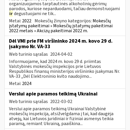
organizuojamos tarptautinės alkoholinių gėrimų
parodos, kuriose neparduodami, tačiau demonstruojami
ir
degustuojami ne tik...
Metai:
2022
Mokesčių žinyno kategorijos:
Mokesčių
įstatymų pakeitimai » Mokesčių įstatymų pakeitimai
2022 metais » Akcizų pakeitimai 2022 m.
Dėl VMI prie FM viršininko 2024 m. kovo 29 d.
įsakymo Nr. VA-33
Web turinio sąrašas
2024-04-02
Informuojame, kad 2024 m. kovo 29 d. priimtas
Valstybinės mokesčių inspekcijos prie Lietuvos
Respublikos finansų ministerijos viršininko įsakymas Nr.
VA-33 „Dėl Elektroninio kvito naudojimo...
Metai:
2024
Verslui apie paramos teikimą Ukrainai
Web turinio sąrašas
2022-03-02
Verslui apie paramos teikimą Ukrainai Valstybinė
mokesčių inspekcija, atsižvelgdama į tai, kad daugėja
atvejų, kai Lietuvos juridiniai ir fiziniai asmenys teikia
paramą, remiant Ukrainą, paaiškina...