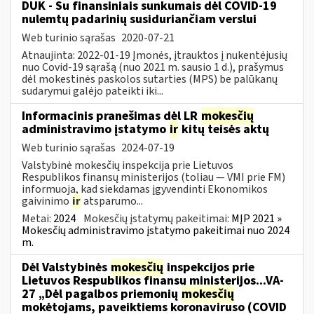
DUK - Su finansiniais sunkumais dėl COVID-19
nulemtų padarinių susiduriančiam verslui
Web turinio sąrašas
2020-07-21
Atnaujinta: 2022-01-19 Įmonės, įtrauktos į nukentėjusių
nuo Covid-19 sąrašą (nuo 2021 m. sausio 1 d.), prašymus
dėl mokestinės paskolos sutarties (MPS) be palūkanų
sudarymui galėjo pateikti iki...
Informacinis pranešimas dėl LR
mokesčių
administravimo įstatymo
ir
kitų teisės aktų
Web turinio sąrašas
2024-07-19
Valstybinė mokesčių inspekcija prie Lietuvos
Respublikos finansų ministerijos (toliau — VMI prie FM)
informuoja, kad siekdamas įgyvendinti Ekonomikos
gaivinimo
ir
atsparumo...
Metai:
2024
Mokesčių įstatymų pakeitimai:
MĮP 2021 »
Mokesčių administravimo įstatymo pakeitimai nuo 2024
m.
Dėl Valstybinės
mokesčių
inspekcijos prie
Lietuvos Respublikos finansų ministerijos...VA-
27 „Dėl pagalbos priemonių
mokesčių
mokėtojams, paveiktiems koronaviruso (COVID