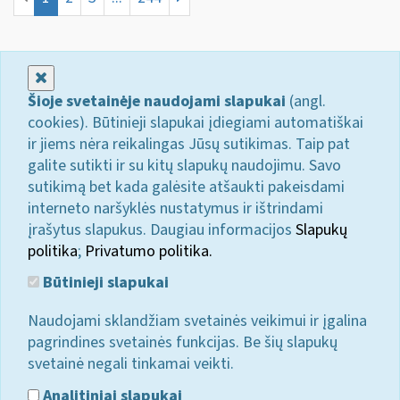
Uždaryti
Šioje svetainėje naudojami slapukai
(angl.
cookies). Būtinieji slapukai įdiegiami automatiškai
ir jiems nėra reikalingas Jūsų sutikimas. Taip pat
galite sutikti ir su kitų slapukų naudojimu. Savo
sutikimą bet kada galėsite atšaukti pakeisdami
interneto naršyklės nustatymus ir ištrindami
įrašytus slapukus. Daugiau informacijos
Slapukų
politika
;
Privatumo politika.
Būtinieji slapukai
Naudojami sklandžiam svetainės veikimui ir įgalina
pagrindines svetainės funkcijas. Be šių slapukų
svetainė negali tinkamai veikti.
Analitiniai slapukai