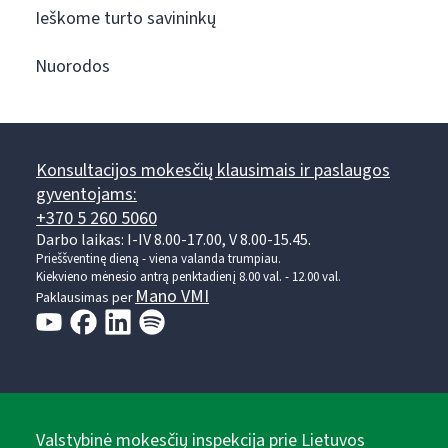
Ieškome turto savininkų
Nuorodos
Konsultacijos mokesčių klausimais ir paslaugos
gyventojams:
+370 5 260 5060
Darbo laikas: I-IV 8.00-17.00, V 8.00-15.45.
Prieššventinę dieną - viena valanda trumpiau.
Kiekvieno mėnesio antrą penktadienį 8.00 val. - 12.00 val.
Mano VMI
Paklausimas per
Valstybinė mokesčių inspekcija prie Lietuvos