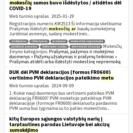
mokesčių
sumos buvo išdėstytos / atidėtos dėl
COVID-19
Web turinio sąrašas
2025-01-29
Registracijos numeris KM2513 Ši informacija skelbiama:
Prašymas išdėstyti
mokesčių
ar
baudų sumokėjimą
Juridiniai asmenys, sudarę mokestinės...
atidėjimas
išdėstymas
prašymai
mokestinė nepriemoka
Mokesčių
juridiniai asmenys
išdėstymo tvarka
ekstremali situacija
žinyno kategorijos:
Prašymai, pažymos ir mokėjimo
duomenys » Pažymų užsakymas ir prašymų teikimas »
Prašymas atidėti arba išdėstyti mokestinę nepriemoką
DUK dėl PVM deklaracijos (formos FR0600)
vertinimo PVM deklaracijos pateikimo
metu
Web turinio sąrašas
2024-09-09
1. Kokie nauji duomenys bus vertinami pateikus PVM
deklaraciją FR0600? PVM mokėtojo pateiktoje PVM
deklaracijoje (formoje FR0600) deklaruota pardavimo
PVM suma bus lyginama su to paties mokestinio...
kitų Europos sąjungos valstybių narių į
tarptautines parodas Lietuvoje bei akcizų
sumokėjimo