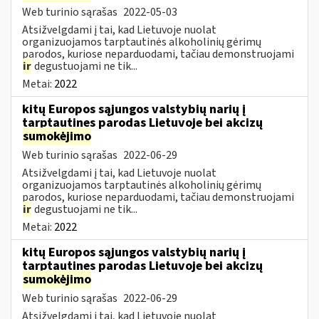
Web turinio sąrašas
2022-05-03
Atsižvelgdami į tai, kad Lietuvoje nuolat
organizuojamos tarptautinės alkoholinių gėrimų
parodos, kuriose neparduodami, tačiau demonstruojami
ir
degustuojami ne tik...
Metai:
2022
kitų Europos sąjungos valstybių narių į
tarptautines parodas Lietuvoje bei akcizų
sumokėjimo
Web turinio sąrašas
2022-06-29
Atsižvelgdami į tai, kad Lietuvoje nuolat
organizuojamos tarptautinės alkoholinių gėrimų
parodos, kuriose neparduodami, tačiau demonstruojami
ir
degustuojami ne tik...
Metai:
2022
kitų Europos sąjungos valstybių narių į
tarptautines parodas Lietuvoje bei akcizų
sumokėjimo
Web turinio sąrašas
2022-06-29
Atsižvelgdami į tai, kad Lietuvoje nuolat