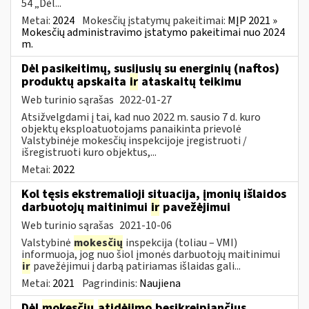
54 „Dėl...
Metai:
2024
Mokesčių įstatymų pakeitimai:
MĮP 2021 »
Mokesčių administravimo įstatymo pakeitimai nuo 2024
m.
Dėl pasikeitimų, susijusių su energinių (naftos)
produktų apskaita
ir
ataskaitų teikimu
Web turinio sąrašas
2022-01-27
Atsižvelgdami į tai, kad nuo 2022 m. sausio 7 d. kuro
objektų eksploatuotojams panaikinta prievolė
Valstybinėje mokesčių inspekcijoje įregistruoti /
išregistruoti kuro objektus,...
Metai:
2022
Kol tęsis ekstremalioji situacija, įmonių išlaidos
darbuotojų maitinimui
ir
pavežėjimui
Web turinio sąrašas
2021-10-06
Valstybinė
mokesčių
inspekcija (toliau – VMI)
informuoja, jog nuo šiol įmonės darbuotojų maitinimui
ir
pavežėjimui į darbą patiriamas išlaidas gali...
Metai:
2021
Pagrindinis:
Naujiena
Dėl
mokesčių
atidėjimo
besikreipiančius