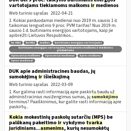
vartotojams tiekiamoms malkoms
ir
medienos
Web turinio sąrašas
2022-04-21
1. Kokiai parduodamai medienai nuo 2019 m. sausio 1 d.
taikomas lengvatinis 9 proc. PVM tarifas? Nuo 2019 m.
sausio 1 d. buitiniams energijos vartotojams, kaip jie
apibrėžti Lietuvos Respublikos...
kn 4401
kn4401
malkos
buitiniams energijos vartotojams
buitiniams energijos vartotojams tiekiamoms malkoms ir medienos
produktams
9 procentai malkoms
9 procentai medienai
9 proc malkoms
9 proc medienai
DUK apie administracines baudas, jų
sumokėjimą
ir
išieškojimą
Web turinio sąrašas
2022-03-09
1. Kur galima rasti informaciją apie paskirtų baudų už
administracinius nusižengimus sumas, jų
sumokėjimo
terminus? Paaiškinimus, kur galite rasti informaciją apie
paskirtų...
Kokia
mokestinių paskolų sutarčių (MPS) be
palūkanų pakeitimo
ir
vykdymo
tvarka
juridiniams...
asmenims
, kurių nesumokėtų