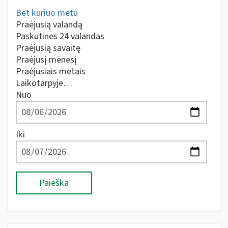
Bet kuriuo metu
Praėjusią valandą
Paskutines 24 valandas
Praėjusią savaitę
Praėjusį mėnesį
Praėjusiais metais
Laikotarpyje…
Nuo
Iki
Paieška