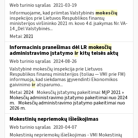
Web turinio sąrašas
2021-03-19
Informuojame, kad priimtas Valstybinės
mokesčių
inspekcijos prie Lietuvos Respublikos finansų
ministerijos viršininko 2021 m. kovo 4 d. įsakymas Nr. VA-
14 „Dėl Valstybinės...
Metai:
2021
Informacinis pranešimas dėl LR
mokesčių
administravimo įstatymo
ir
kitų teisės aktų
Web turinio sąrašas
2024-08-26
Valstybinė mokesčių inspekcija prie Lietuvos
Respublikos finansų ministerijos (toliau — VMI prie FM)
informuoja, kad siekdamas įgyvendinti Ekonomikos
gaivinimo
ir
atsparumo...
Metai:
2024
Mokesčių įstatymų pakeitimai:
MĮP 2021 »
Mokesčių administravimo įstatymo pakeitimai nuo 2024
m.
Mokesčių administravimo įstatymo pakeitimai nuo
2026 m.
Mokestinių nepriemokų išieškojimas
Web turinio sąrašas
2020-04-07
Mokestinių nepriemokų išieškojimas - VMI Mokestinių