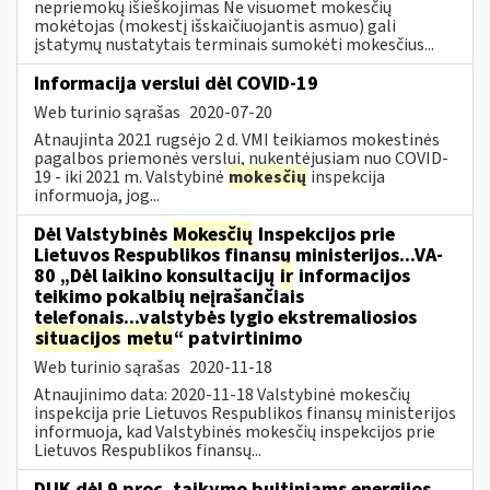
nepriemokų išieškojimas Ne visuomet mokesčių
mokėtojas (mokestį išskaičiuojantis asmuo) gali
įstatymų nustatytais terminais sumokėti mokesčius...
Informacija verslui dėl COVID-19
Web turinio sąrašas
2020-07-20
Atnaujinta 2021 rugsėjo 2 d. VMI teikiamos mokestinės
pagalbos priemonės verslui, nukentėjusiam nuo COVID-
19 - iki 2021 m. Valstybinė
mokesčių
inspekcija
informuoja, jog...
Dėl Valstybinės
Mokesčių
Inspekcijos prie
Lietuvos Respublikos finansų ministerijos...VA-
80 „Dėl laikino konsultacijų
ir
informacijos
teikimo pokalbių neįrašančiais
telefonais...valstybės lygio ekstremaliosios
situacijos
metu
“ patvirtinimo
Web turinio sąrašas
2020-11-18
Atnaujinimo data: 2020-11-18 Valstybinė mokesčių
inspekcija prie Lietuvos Respublikos finansų ministerijos
informuoja, kad Valstybinės mokesčių inspekcijos prie
Lietuvos Respublikos finansų...
DUK dėl 9 proc. taikymo buitiniams energijos