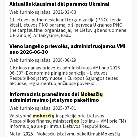
Aktualūs klausimai dėl paramos Ukrainai
Web turinio sąrašas
2022-03-03
1.Lietuvos pelno nesiekianti organizacija (PNO) teikia
kitai Lietuvos PNO paramą, o ši perveda Ukrainos PNO
(ne tarptautinei organizacijai, ne Lietuvių bendruomenei
Ukrainoje). Ar laikysime, kad...
Vieno langelio prievolės, administruojamos VMI
nuo 2026-06-30
Web turinio sąrašas
2026-06-29
1.Kokias naujas prievoles administruoja VMI nuo 2026-
06-30? -Ekonominė piniginė sankcija – Lietuvos
Respublikos įstatymuose ir Europos Sąjungos teisės
aktuose, reglamentuojančiuose poveikio...
Informacinis pranešimas dėl
Mokesčių
administravimo įstatymo pakeitimo
Web turinio sąrašas
2025-07-01
Valstybinė
mokesčių
inspekcija prie Lietuvos
Respublikos finansų ministeri
jos
(toliau — VMI prie FM)
informuoja apie priimtus Lietuvos Respublikos...
Metai:
2025
Mokesčių įstatymų pakeitimai:
Mokesčių