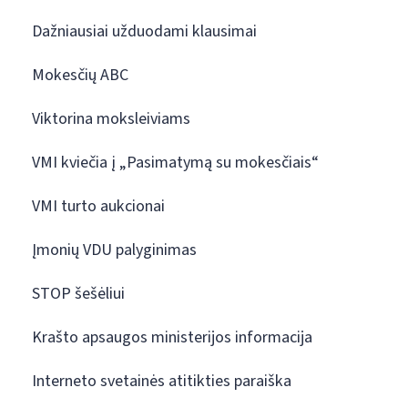
Dažniausiai užduodami klausimai
Mokesčių ABC
Viktorina moksleiviams
VMI kviečia į „Pasimatymą su mokesčiais“
VMI turto aukcionai
Įmonių VDU palyginimas
STOP šešėliui
Krašto apsaugos ministerijos informacija
Interneto svetainės atitikties paraiška