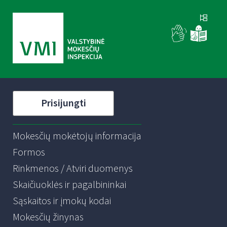
Prisijungti
Mokesčių mokėtojų informacija
Formos
Rinkmenos / Atviri duomenys
Skaičiuoklės ir pagalbininkai
Sąskaitos ir įmokų kodai
Mokesčių žinynas