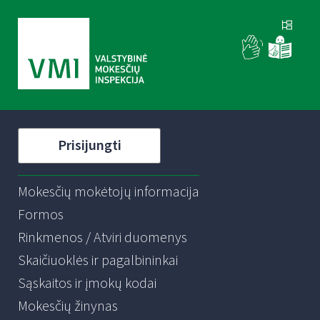
Prisijungti
Mokesčių mokėtojų informacija
Formos
Rinkmenos / Atviri duomenys
Skaičiuoklės ir pagalbininkai
Sąskaitos ir įmokų kodai
Mokesčių žinynas