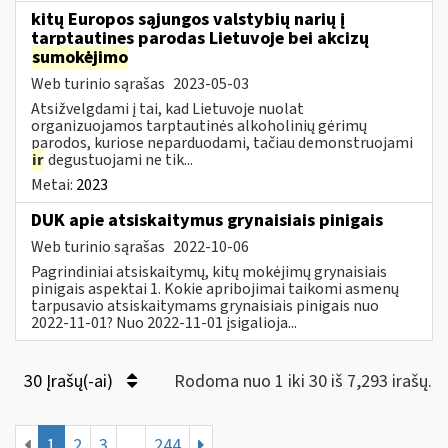
kitų Europos sąjungos valstybių narių į
tarptautines parodas Lietuvoje bei akcizų
sumokėjimo
Web turinio sąrašas
2023-05-03
Atsižvelgdami į tai, kad Lietuvoje nuolat
organizuojamos tarptautinės alkoholinių gėrimų
parodos, kuriose neparduodami, tačiau demonstruojami
ir
degustuojami ne tik...
Metai:
2023
DUK apie atsiskaitymus grynaisiais pinigais
Web turinio sąrašas
2022-10-06
Pagrindiniai atsiskaitymų, kitų mokėjimų grynaisiais
pinigais aspektai 1. Kokie apribojimai taikomi asmenų
tarpusavio atsiskaitymams grynaisiais pinigais nuo
2022-11-01? Nuo 2022-11-01 įsigalioja...
30 Įrašų(-ai)
Rodoma nuo 1 iki 30 iš 7,293 irašų.
1
2
3
...
244