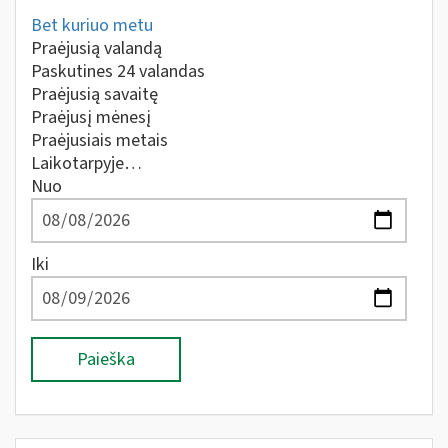
Bet kuriuo metu
Praėjusią valandą
Paskutines 24 valandas
Praėjusią savaitę
Praėjusį mėnesį
Praėjusiais metais
Laikotarpyje…
Nuo
Iki
Paieška