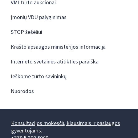
VMI turto aukcionai
Įmonių VDU palyginimas
STOP šešėliui
Krašto apsaugos ministerijos informacija
Interneto svetainės atitikties paraiška
Ieškome turto savininkų
Nuorodos
Konsultacijos mokesčių klausimais ir paslaugos
gyventojams: