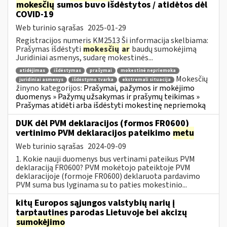
mokesčių
sumos buvo išdėstytos / atidėtos dėl
COVID-19
Web turinio sąrašas
2025-01-29
Registracijos numeris KM2513 Ši informacija skelbiama:
Prašymas išdėstyti
mokesčių
ar
baudų sumokėjimą
Juridiniai asmenys, sudarę mokestinės...
atidėjimas
išdėstymas
prašymai
mokestinė nepriemoka
Mokesčių
juridiniai asmenys
išdėstymo tvarka
ekstremali situacija
žinyno kategorijos:
Prašymai, pažymos ir mokėjimo
duomenys » Pažymų užsakymas ir prašymų teikimas »
Prašymas atidėti arba išdėstyti mokestinę nepriemoką
DUK dėl PVM deklaracijos (formos FR0600)
vertinimo PVM deklaracijos pateikimo
metu
Web turinio sąrašas
2024-09-09
1. Kokie nauji duomenys bus vertinami pateikus PVM
deklaraciją FR0600? PVM mokėtojo pateiktoje PVM
deklaracijoje (formoje FR0600) deklaruota pardavimo
PVM suma bus lyginama su to paties mokestinio...
kitų Europos sąjungos valstybių narių į
tarptautines parodas Lietuvoje bei akcizų
sumokėjimo