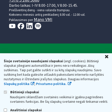
+370 5 260 5060
Darbo laikas: I-IV 8.00-17.00, V 8.00-15.45.
Prieššventinę dieną - viena valanda trumpiau.
Kiekvieno mėnesio antrą penktadienį 8.00 val. - 12.00 val.
Mano VMI
Paklausimas per
Valstybinė mokesčių inspekcija prie Lietuvos
U
Respublikos finansų ministerijos
Šioje svetainėje naudojami slapukai
(angl. cookies). Būtinieji
slapukai įdiegiami automatiškai ir jiems nėra reikalingas Jūsų
Biudžetinė įstaiga. Juridinio asmens kodas — 188659752,
sutikimas. Taip pat galite sutikti ir su kitų slapukų naudojimu. Savo
adresas: Vasario 16-osios g. 14, 01107 Vilnius, Lietuva, el.paštas:
sutikimą bet kada galėsite atšaukti pakeisdami interneto naršyklės
vmi@vmi.lt
, E. pristatymo dėžutės adresas 188659752
nustatymus ir ištrindami įrašytus slapukus. Daugiau informacijos
Duomenys apie Valstybinę mokesčių inspekciją prie Lietuvos
Slapukų politika
;
Privatumo politika.
Respublikos finansų ministerijos kaupiami ir saugomi Juridinių
asmenų registre
Būtinieji slapukai
Naudojami sklandžiam svetainės veikimui ir įgalina pagrindines
svetainės funkcijas. Be šių slapukų svetainė negali tinkamai veikti.
Analitiniai slapukai