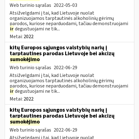
Web turinio sąrašas
2022-05-03
Atsižvelgdami į tai, kad Lietuvoje nuolat
organizuojamos tarptautinės alkoholinių gėrimų
parodos, kuriose neparduodami, tačiau demonstruojami
ir
degustuojami ne tik...
Metai:
2022
kitų Europos sąjungos valstybių narių į
tarptautines parodas Lietuvoje bei akcizų
sumokėjimo
Web turinio sąrašas
2022-06-29
Atsižvelgdami į tai, kad Lietuvoje nuolat
organizuojamos tarptautinės alkoholinių gėrimų
parodos, kuriose neparduodami, tačiau demonstruojami
ir
degustuojami ne tik...
Metai:
2022
kitų Europos sąjungos valstybių narių į
tarptautines parodas Lietuvoje bei akcizų
sumokėjimo
Web turinio sąrašas
2022-06-29
Atsižvelgdami į tai, kad Lietuvoje nuolat