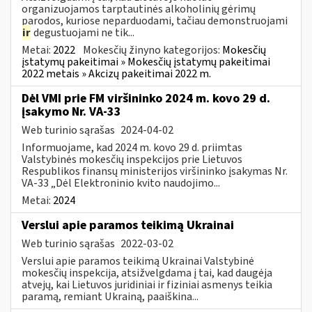
organizuojamos tarptautinės alkoholinių gėrimų
parodos, kuriose neparduodami, tačiau demonstruojami
ir
degustuojami ne tik...
Metai:
2022
Mokesčių žinyno kategorijos:
Mokesčių
įstatymų pakeitimai » Mokesčių įstatymų pakeitimai
2022 metais » Akcizų pakeitimai 2022 m.
Dėl VMI prie FM viršininko 2024 m. kovo 29 d.
įsakymo Nr. VA-33
Web turinio sąrašas
2024-04-02
Informuojame, kad 2024 m. kovo 29 d. priimtas
Valstybinės mokesčių inspekcijos prie Lietuvos
Respublikos finansų ministerijos viršininko įsakymas Nr.
VA-33 „Dėl Elektroninio kvito naudojimo...
Metai:
2024
Verslui apie paramos teikimą Ukrainai
Web turinio sąrašas
2022-03-02
Verslui apie paramos teikimą Ukrainai Valstybinė
mokesčių inspekcija, atsižvelgdama į tai, kad daugėja
atvejų, kai Lietuvos juridiniai ir fiziniai asmenys teikia
paramą, remiant Ukrainą, paaiškina...