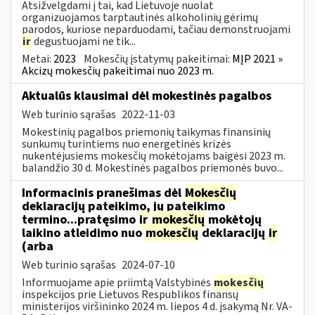
Atsižvelgdami į tai, kad Lietuvoje nuolat
organizuojamos tarptautinės alkoholinių gėrimų
parodos, kuriose neparduodami, tačiau demonstruojami
ir
degustuojami ne tik...
Metai:
2023
Mokesčių įstatymų pakeitimai:
MĮP 2021 »
Akcizų mokesčių pakeitimai nuo 2023 m.
Aktualūs klausimai dėl mokestinės pagalbos
Web turinio sąrašas
2022-11-03
Mokestinių pagalbos priemonių taikymas finansinių
sunkumų turintiems nuo energetinės krizės
nukentėjusiems mokesčių mokėtojams baigėsi 2023 m.
balandžio 30 d. Mokestinės pagalbos priemonės buvo...
Informacinis pranešimas dėl
Mokesčių
deklaracijų pateikimo, jų pateikimo
termino...pratęsimo
ir
mokesčių
mokėtojų
laikino atleidimo nuo
mokesčių
deklaracijų
ir
(arba
Web turinio sąrašas
2024-07-10
Informuojame apie priimtą Valstybinės
mokesčių
inspekcijos prie Lietuvos Respublikos finansų
ministerijos viršininko 2024 m. liepos 4 d. įsakymą Nr. VA-