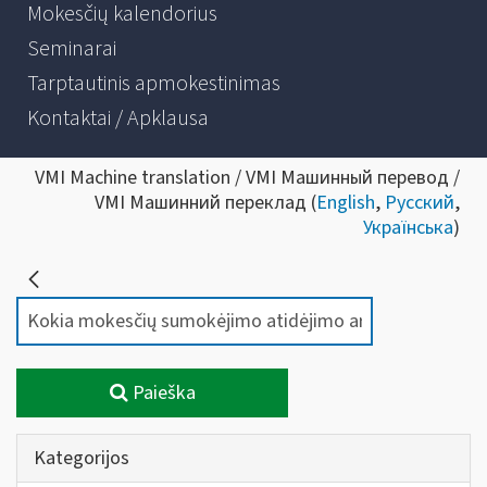
Mokesčių kalendorius
Seminarai
Tarptautinis apmokestinimas
Kontaktai / Apklausa
VMI Machine translation / VMI Машинный перевод /
VMI Машинний переклад (
English
,
Русский
,
Українська
)
Paieška
Kategorijos