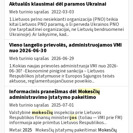
Aktualūs klausimai dėl paramos Ukrainai
Web turinio sąrašas
2022-03-03
1.Lietuvos pelno nesiekianti organizacija (PNO) teikia
kitai Lietuvos PNO paramą, o ši perveda Ukrainos PNO
(ne tarptautinei organizacijai, ne Lietuvių bendruomenei
Ukrainoje). Ar laikysime, kad...
Vieno langelio prievolės, administruojamos VMI
nuo 2026-06-30
Web turinio sąrašas
2026-06-29
1.Kokias naujas prievoles administruoja VMI nuo 2026-
06-30? -Ekonominė piniginė sankcija – Lietuvos
Respublikos įstatymuose ir Europos Sąjungos teisės
aktuose, reglamentuojančiuose poveikio...
Informacinis pranešimas dėl
Mokesčių
administravimo įstatymo pakeitimo
Web turinio sąrašas
2025-07-01
Valstybinė
mokesčių
inspekcija prie Lietuvos
Respublikos finansų ministeri
jos
(toliau — VMI prie FM)
informuoja apie priimtus Lietuvos Respublikos...
Metai:
2025
Mokesčių įstatymų pakeitimai:
Mokesčių