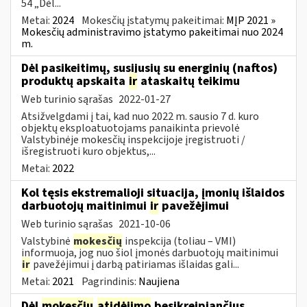
54 „Dėl...
Metai:
2024
Mokesčių įstatymų pakeitimai:
MĮP 2021 »
Mokesčių administravimo įstatymo pakeitimai nuo 2024
m.
Dėl pasikeitimų, susijusių su energinių (naftos)
produktų apskaita
ir
ataskaitų teikimu
Web turinio sąrašas
2022-01-27
Atsižvelgdami į tai, kad nuo 2022 m. sausio 7 d. kuro
objektų eksploatuotojams panaikinta prievolė
Valstybinėje mokesčių inspekcijoje įregistruoti /
išregistruoti kuro objektus,...
Metai:
2022
Kol tęsis ekstremalioji situacija, įmonių išlaidos
darbuotojų maitinimui
ir
pavežėjimui
Web turinio sąrašas
2021-10-06
Valstybinė
mokesčių
inspekcija (toliau – VMI)
informuoja, jog nuo šiol įmonės darbuotojų maitinimui
ir
pavežėjimui į darbą patiriamas išlaidas gali...
Metai:
2021
Pagrindinis:
Naujiena
Dėl
mokesčių
atidėjimo
besikreipiančius