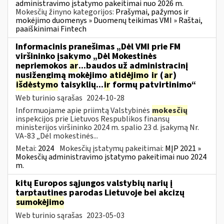
administravimo įstatymo pakeitimai nuo 2026 m.
Mokesčių žinyno kategorijos:
Prašymai, pažymos ir
mokėjimo duomenys » Duomenų teikimas VMI » Raštai,
paaiškinimai Fintech
Informacinis pranešimas „Dėl VMI prie FM
viršininko įsakymo „Dėl Mokestinės
nepriemokos
ar
...baudos už administracinį
nusižengimą mokėjimo
atidėjimo
ir
(
ar
)
išdėstymo
taisyklių...
ir
formų patvirtinimo“
Web turinio sąrašas
2024-10-28
Informuojame apie priimtą Valstybinės
mokesčių
inspekcijos prie Lietuvos Respublikos finansų
ministerijos viršininko 2024 m. spalio 23 d. įsakymą Nr.
VA-83 „Dėl mokestinės...
Metai:
2024
Mokesčių įstatymų pakeitimai:
MĮP 2021 »
Mokesčių administravimo įstatymo pakeitimai nuo 2024
m.
kitų Europos sąjungos valstybių narių į
tarptautines parodas Lietuvoje bei akcizų
sumokėjimo
Web turinio sąrašas
2023-05-03