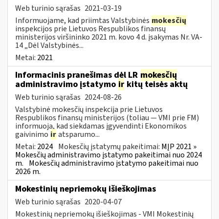
Web turinio sąrašas
2021-03-19
Informuojame, kad priimtas Valstybinės
mokesčių
inspekcijos prie Lietuvos Respublikos finansų
ministerijos viršininko 2021 m. kovo 4 d. įsakymas Nr. VA-
14 „Dėl Valstybinės...
Metai:
2021
Informacinis pranešimas dėl LR
mokesčių
administravimo įstatymo
ir
kitų teisės aktų
Web turinio sąrašas
2024-08-26
Valstybinė mokesčių inspekcija prie Lietuvos
Respublikos finansų ministerijos (toliau — VMI prie FM)
informuoja, kad siekdamas įgyvendinti Ekonomikos
gaivinimo
ir
atsparumo...
Metai:
2024
Mokesčių įstatymų pakeitimai:
MĮP 2021 »
Mokesčių administravimo įstatymo pakeitimai nuo 2024
m.
Mokesčių administravimo įstatymo pakeitimai nuo
2026 m.
Mokestinių nepriemokų išieškojimas
Web turinio sąrašas
2020-04-07
Mokestinių nepriemokų išieškojimas - VMI Mokestinių