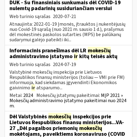
DUK - Su finansiniais sunkumais dėl COVID-19
nulemtų padarinių susiduriančiam verslui
Web turinio sąrašas
2020-07-21
Atnaujinta: 2022-01-19 Įmonės, įtrauktos į nukentėjusių
nuo Covid-19 sąrašą (nuo 2021 m. sausio 1 d.), prašymus
dėl mokestinės paskolos sutarties (MPS) be palūkanų
sudarymui galėjo pateikti iki...
Informacinis pranešimas dėl LR
mokesčių
administravimo įstatymo
ir
kitų teisės aktų
Web turinio sąrašas
2024-07-19
Valstybinė mokesčių inspekcija prie Lietuvos
Respublikos finansų ministerijos (toliau — VMI prie FM)
informuoja, kad siekdamas įgyvendinti Ekonomikos
gaivinimo
ir
atsparumo...
Metai:
2024
Mokesčių įstatymų pakeitimai:
MĮP 2021 »
Mokesčių administravimo įstatymo pakeitimai nuo 2024
m.
Dėl Valstybinės
mokesčių
inspekcijos prie
Lietuvos Respublikos finansų ministerijos...VA-
27 „Dėl pagalbos priemonių
mokesčių
mokėtojams, paveiktiems koronaviruso (COVID