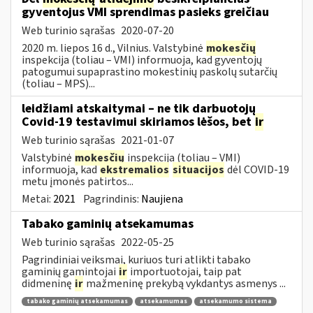
gyventojus VMI sprendimas pasieks greičiau
Web turinio sąrašas
2020-07-20
2020 m. liepos 16 d., Vilnius. Valstybinė
mokesčių
inspekcija (toliau – VMI) informuoja, kad gyventojų
patogumui supaprastino mokestinių paskolų sutarčių
(toliau – MPS)...
leidžiami atskaitymai – ne tik darbuotojų
Covid-19 testavimui skiriamos lėšos, bet
ir
Web turinio sąrašas
2021-01-07
Valstybinė
mokesčių
inspekcija (toliau – VMI)
informuoja, kad
ekstremalios
situacijos
dėl COVID-19
metu įmonės patirtos...
Metai:
2021
Pagrindinis:
Naujiena
Tabako gaminių atsekamumas
Web turinio sąrašas
2022-05-25
Pagrindiniai veiksmai, kuriuos turi atlikti tabako
gaminių gamintojai
ir
importuotojai, taip pat
didmeninę
ir
mažmeninę prekybą vykdantys asmenys ...
tabako gaminių atsekamumas
atsekamumas
atsekamumo sistema