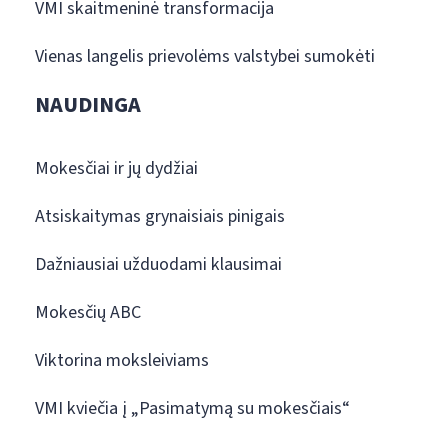
VMI skaitmeninė transformacija
Vienas langelis prievolėms valstybei sumokėti
NAUDINGA
Mokesčiai ir jų dydžiai
Atsiskaitymas grynaisiais pinigais
Dažniausiai užduodami klausimai
Mokesčių ABC
Viktorina moksleiviams
VMI kviečia į „Pasimatymą su mokesčiais“