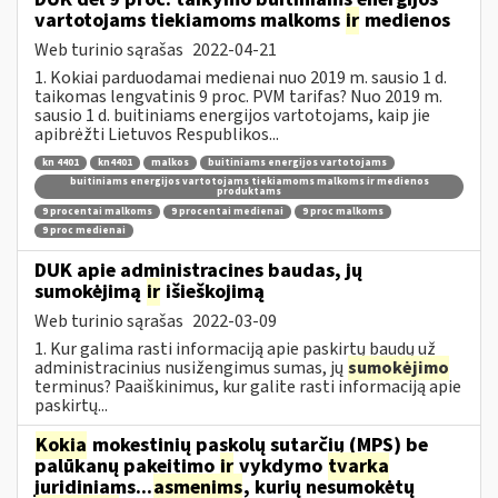
vartotojams tiekiamoms malkoms
ir
medienos
Web turinio sąrašas
2022-04-21
1. Kokiai parduodamai medienai nuo 2019 m. sausio 1 d.
taikomas lengvatinis 9 proc. PVM tarifas? Nuo 2019 m.
sausio 1 d. buitiniams energijos vartotojams, kaip jie
apibrėžti Lietuvos Respublikos...
kn 4401
kn4401
malkos
buitiniams energijos vartotojams
buitiniams energijos vartotojams tiekiamoms malkoms ir medienos
produktams
9 procentai malkoms
9 procentai medienai
9 proc malkoms
9 proc medienai
DUK apie administracines baudas, jų
sumokėjimą
ir
išieškojimą
Web turinio sąrašas
2022-03-09
1. Kur galima rasti informaciją apie paskirtų baudų už
administracinius nusižengimus sumas, jų
sumokėjimo
terminus? Paaiškinimus, kur galite rasti informaciją apie
paskirtų...
Kokia
mokestinių paskolų sutarčių (MPS) be
palūkanų pakeitimo
ir
vykdymo
tvarka
juridiniams...
asmenims
, kurių nesumokėtų