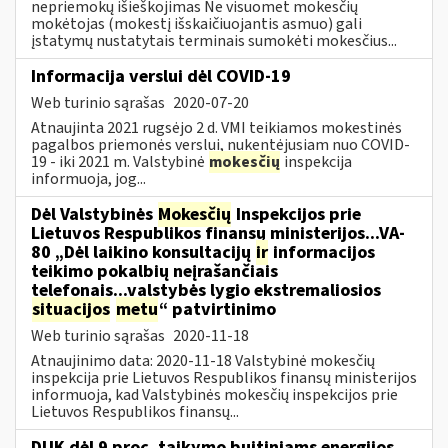
nepriemokų išieškojimas Ne visuomet mokesčių
mokėtojas (mokestį išskaičiuojantis asmuo) gali
įstatymų nustatytais terminais sumokėti mokesčius...
Informacija verslui dėl COVID-19
Web turinio sąrašas
2020-07-20
Atnaujinta 2021 rugsėjo 2 d. VMI teikiamos mokestinės
pagalbos priemonės verslui, nukentėjusiam nuo COVID-
19 - iki 2021 m. Valstybinė
mokesčių
inspekcija
informuoja, jog...
Dėl Valstybinės
Mokesčių
Inspekcijos prie
Lietuvos Respublikos finansų ministerijos...VA-
80 „Dėl laikino konsultacijų
ir
informacijos
teikimo pokalbių neįrašančiais
telefonais...valstybės lygio ekstremaliosios
situacijos
metu
“ patvirtinimo
Web turinio sąrašas
2020-11-18
Atnaujinimo data: 2020-11-18 Valstybinė mokesčių
inspekcija prie Lietuvos Respublikos finansų ministerijos
informuoja, kad Valstybinės mokesčių inspekcijos prie
Lietuvos Respublikos finansų...
DUK dėl 9 proc. taikymo buitiniams energijos