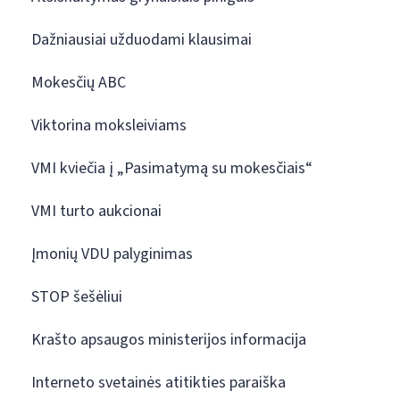
Dažniausiai užduodami klausimai
Mokesčių ABC
Viktorina moksleiviams
VMI kviečia į „Pasimatymą su mokesčiais“
VMI turto aukcionai
Įmonių VDU palyginimas
STOP šešėliui
Krašto apsaugos ministerijos informacija
Interneto svetainės atitikties paraiška