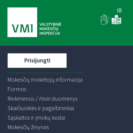
Prisijungti
Mokesčių mokėtojų informacija
Formos
Rinkmenos / Atviri duomenys
Skaičiuoklės ir pagalbininkai
Sąskaitos ir įmokų kodai
Mokesčių žinynas