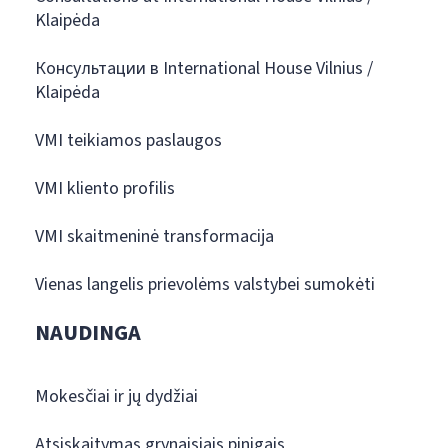
Klaipėda
Консультации в International House Vilnius /
Klaipėda
VMI teikiamos paslaugos
VMI kliento profilis
VMI skaitmeninė transformacija
Vienas langelis prievolėms valstybei sumokėti
NAUDINGA
Mokesčiai ir jų dydžiai
Atsiskaitymas grynaisiais pinigais