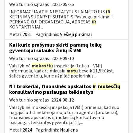
Web turinio sąrašas
2021-05-26
INFORMACIJA APIE NUSTATYTUS LAIMĖTOJUS
IR
KETINIMĄ SUDARYTI SUTARTIS Paslaugų pirkimai I.
PERKANČIOJI ORGANIZACIJA, ADRESAS
IR
KONTAKTINIAI...
Metai:
2021
Pagrindinis:
Viešieji pirkimai
Kai kurie prašymus skirti paramą teikę
gyventojai sulauks žinių iš VMI
Web turinio sąrašas
2020-09-10
Valstybinė
mokesčių
inspekcija (toliau – VMI)
informuoja, kad artimiausiu
metu
beveik 11,5 tūkst.
šalies gyventojų, kurie užpildė popierinius...
NT brokeriai, finansinės apskaitos
ir
mokesčių
konsultavimo paslaugas teikiantys
Web turinio sąrašas
2024-08-12
Valstybinė mokesčių inspekcija (VMI) primena, kad nuo
rugpjūčio 1 d. nekilnojamojo turto agentai (brokeriai),
finansinės apskaitos ir mokesčių konsultavimo
paslaugas teikiantys gyventojai[1],...
Metai:
2024
Pagrindinis:
Naujiena