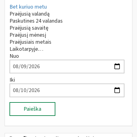
Bet kuriuo metu
Praėjusią valandą
Paskutines 24 valandas
Praėjusią savaitę
Praėjusį mėnesį
Praėjusiais metais
Laikotarpyje…
Nuo
Iki
Paieška