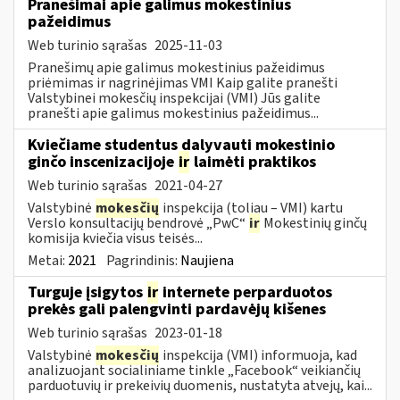
Pranešimai apie galimus mokestinius
pažeidimus
Web turinio sąrašas
2025-11-03
Pranešimų apie galimus mokestinius pažeidimus
priėmimas ir nagrinėjimas VMI Kaip galite pranešti
Valstybinei mokesčių inspekcijai (VMI) Jūs galite
pranešti apie galimus mokestinius pažeidimus...
Kviečiame studentus dalyvauti mokestinio
ginčo inscenizacijoje
ir
laimėti praktikos
Web turinio sąrašas
2021-04-27
Valstybinė
mokesčių
inspekcija (toliau – VMI) kartu
Verslo konsultacijų bendrovė „PwC“
ir
Mokestinių ginčų
komisija kviečia visus teisės...
Metai:
2021
Pagrindinis:
Naujiena
Turguje įsigytos
ir
internete perparduotos
prekės gali palengvinti pardavėjų kišenes
Web turinio sąrašas
2023-01-18
Valstybinė
mokesčių
inspekcija (VMI) informuoja, kad
analizuojant socialiniame tinkle „Facebook“ veikiančių
parduotuvių ir prekeivių duomenis, nustatyta atvejų, kai...