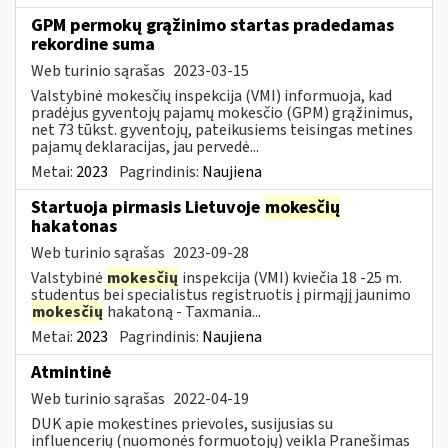
GPM permokų grąžinimo startas pradedamas
rekordine suma
Web turinio sąrašas
2023-03-15
Valstybinė mokesčių inspekcija (VMI) informuoja, kad
pradėjus gyventojų pajamų mokesčio (GPM) grąžinimus,
net 73 tūkst. gyventojų, pateikusiems teisingas metines
pajamų deklaracijas, jau pervedė...
Metai:
2023
Pagrindinis:
Naujiena
Startuoja pirmasis Lietuvoje
mokesčių
hakatonas
Web turinio sąrašas
2023-09-28
Valstybinė
mokesčių
inspekcija (VMI) kviečia 18 -25 m.
studentus bei specialistus registruotis į pirmąjį jaunimo
mokesčių
hakatoną - Taxmania...
Metai:
2023
Pagrindinis:
Naujiena
Atmintinė
Web turinio sąrašas
2022-04-19
DUK apie mokestines prievoles, susijusias su
influencerių (nuomonės formuotojų) veikla Pranešimas