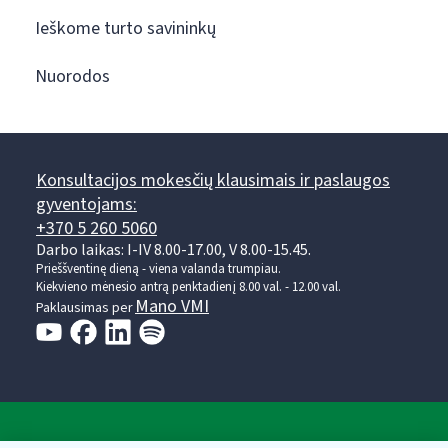
Ieškome turto savininkų
Nuorodos
Konsultacijos mokesčių klausimais ir paslaugos
gyventojams:
+370 5 260 5060
Darbo laikas: I-IV 8.00-17.00, V 8.00-15.45.
Prieššventinę dieną - viena valanda trumpiau.
Kiekvieno mėnesio antrą penktadienį 8.00 val. - 12.00 val.
Mano VMI
Paklausimas per