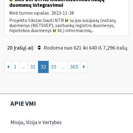
duomenų integravimui
Web turinio sąrašas
2023-11-28
Projekto tikslas Gauti NTR
ir
su juo susijusių (notarų
duomenys (NETSVEP), santuokų registro duomenys,
hipotekos duomenys
ir
kt.) informacinių...
20 Įrašų(-ai)
Rodoma nuo 621 iki 640 iš 7,296 irašų.
1
...
31
32
33
...
365
APIE VMI
Misija, Vizija ir Vertybės