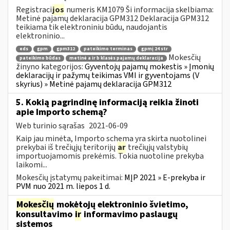
Registraci
jos
numeris KM1079 Ši informacija skelbiama:
Metinė pajamų deklaracija GPM312 Deklaracija GPM312
teikiama tik elektroniniu būdu, naudojantis
elektroninio...
eds
gpm
gpm312
pateikimo terminas
gpmį 24 str
Mokesčių
pateikimo būdas
metinė a ir b klasės pajamų deklaracija
žinyno kategorijos:
Gyventojų pajamų mokestis » Įmonių
deklaracijų ir pažymų teikimas VMI ir gyventojams (V
skyrius) » Metinė pajamų deklaracija GPM312
5. Kokią pagrindinę informaciją reikia žinoti
apie Importo schemą?
Web turinio sąrašas
2021-06-09
Kaip jau minėta, Importo schema yra skirta nuotolinei
prekybai iš trečiųjų teritorijų
ar
trečiųjų valstybių
importuojamomis prekėmis. Tokia nuotoline prekyba
laikomi...
Mokesčių įstatymų pakeitimai:
MĮP 2021 » E-prekyba ir
PVM nuo 2021 m. liepos 1 d.
Mokesčių
mokėtojų elektroninio švietimo,
konsultavimo
ir
informavimo paslaugų
sistemos