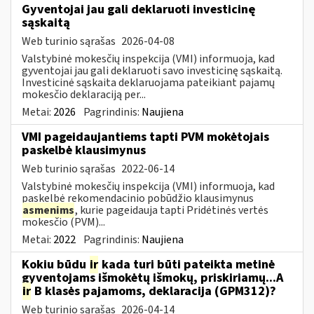
Gyventojai jau gali deklaruoti investicinę
sąskaitą
Web turinio sąrašas
2026-04-08
Valstybinė mokesčių inspekcija (VMI) informuoja, kad
gyventojai jau gali deklaruoti savo investicinę sąskaitą.
Investicinė sąskaita deklaruojama pateikiant pajamų
mokesčio deklaraciją per...
Metai:
2026
Pagrindinis:
Naujiena
VMI pageidaujantiems tapti PVM mokėtojais
paskelbė klausimynus
Web turinio sąrašas
2022-06-14
Valstybinė mokesčių inspekcija (VMI) informuoja, kad
paskelbė rekomendacinio pobūdžio klausimynus
asmenims
, kurie pageidauja tapti Pridėtinės vertės
mokesčio (PVM)...
Metai:
2022
Pagrindinis:
Naujiena
Kokiu būdu
ir
kada turi būti pateikta metinė
gyventojams išmokėtų išmokų, priskiriamų...A
ir
B klasės pajamoms, deklaracija (GPM312)?
Web turinio sąrašas
2026-04-14