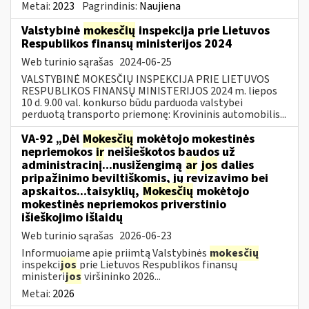
Metai:
2023
Pagrindinis:
Naujiena
Valstybinė
mokesčių
inspekcija prie Lietuvos
Respublikos finansų ministerijos 2024
Web turinio sąrašas
2024-06-25
VALSTYBINĖ MOKESČIŲ INSPEKCIJA PRIE LIETUVOS
RESPUBLIKOS FINANSŲ MINISTERIJOS 2024 m. liepos
10 d. 9.00 val. konkurso būdu parduoda valstybei
perduotą transporto priemonę: Krovininis automobilis...
VA-92 „Dėl
Mokesčių
mokėtojo mokestinės
nepriemokos
ir
neišieškotos baudos už
administracinį...nusižengimą
ar
jos
dalies
pripažinimo beviltiškomis, jų revizavimo bei
apskaitos...taisyklių,
Mokesčių
mokėtojo
mokestinės nepriemokos priverstinio
išieškojimo išlaidų
Web turinio sąrašas
2026-06-23
Informuojame apie priimtą Valstybinės
mokesčių
inspekci
jos
prie Lietuvos Respublikos finansų
ministeri
jos
viršininko 2026...
Metai:
2026