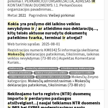
pirkimai I. PERKANČIOJI ORGANIZACIJA, ADRESAS
IR
KONTAKTINIAI DUOMENYS: I.1. Perkančiosios
organizacijos pavadinimas...
Metai:
2021
Pagrindinis:
Viešieji pirkimai
Kokia
yra prašymo dėl laikino veiklos
nevykdymo
ir
/
ar
atleidimo nuo deklaracijų...,
kitų teisės aktuose nurodytų dokumentų
pateikimo
tvarka
, terminai
ir
atvejai?
Web turinio sąrašas
2025-08-01
Registracijos numeris KM0342 Ši informacija skelbiama:
Mokesčių
deklaracijos pateikimas, tikslinimas, laikinas
veiklos nevykdymas (73-80 str.) Aspektas Komentarai
Kuriais...
deklaracija
mokesčių administravimas
atleidimas nuo deklaracijos
laikinas atleidimas
laikinai nevykdantis veiklos
nevykdantis veiklos
Mokesčių žinyno
veiklos sustabdymas
laikinas veiklos nevykdymas
kategorijos:
Mokesčių administravimas » Mokesčių
deklaracijos pateikimas, tikslinimas (73-80 str.)
Nekilnojamo turto registro (NTR) duomenų
importo
ir
perdarymo paslaugos
atsižvelgiant...į naujai teikiamus NTR duomenis
ir
IMIS bei GYPAS modernizavimas naujų