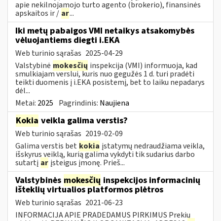
apie nekilnojamojo turto agento (brokerio), finansinės
apskaitos ir /
ar
...
Iki metų pabaigos VMI netaikys atsakomybės
vėluojantiems diegti i.EKA
Web turinio sąrašas
2025-04-29
Valstybinė
mokesčių
inspekcija (VMI) informuoja, kad
smulkiajam verslui, kuris nuo gegužės 1 d. turi pradėti
teikti duomenis į i.EKA posistemį, bet to laiku nepadarys
dėl...
Metai:
2025
Pagrindinis:
Naujiena
Kokia
veikla galima verstis?
Web turinio sąrašas
2019-02-09
Galima verstis bet
kokia
įstatymų nedraudžiama veikla,
išskyrus veiklą, kurią galima vykdyti tik sudarius darbo
sutartį
ar
įsteigus įmonę. Prieš...
Valstybinės
mokesčių
inspekcijos informacinių
išteklių virtualios platformos plėtros
Web turinio sąrašas
2021-06-23
INFORMACIJA APIE PRADEDAMUS PIRKIMUS Prekių