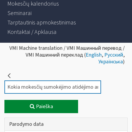
Mokesčių kalendorius
Seminarai
Tarptautinis apmokestinimas
Kontaktai / Apklausa
VMI Machine translation / VMI Машинный перевод /
VMI Машинний переклад (
English
,
Русский
,
Українська
)
Paieška
Parodymo data