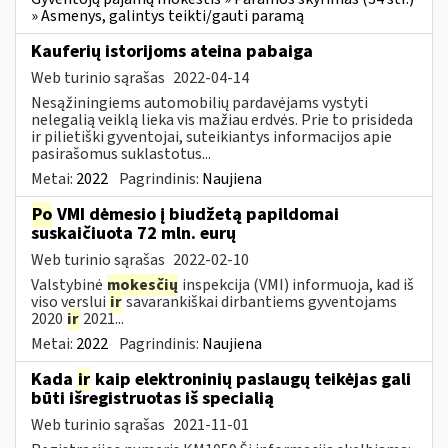
» Asmenys, galintys teikti/gauti paramą
Kauferių istorijoms ateina pabaiga
Web turinio sąrašas
2022-04-14
Nesąžiningiems automobilių pardavėjams vystyti
nelegalią veiklą lieka vis mažiau erdvės. Prie to prisideda
ir pilietiški gyventojai, suteikiantys informacijos apie
pasirašomus suklastotus...
Metai:
2022
Pagrindinis:
Naujiena
Po
VMI dėmesio į biudžetą papildomai
suskaičiuota 72 mln. eurų
Web turinio sąrašas
2022-02-10
Valstybinė
mokesčių
inspekcija (VMI) informuoja, kad iš
viso verslui
ir
savarankiškai dirbantiems gyventojams
2020
ir
2021...
Metai:
2022
Pagrindinis:
Naujiena
Kada
ir
kaip elektroninių paslaugų teikėjas gali
būti išregistruotas iš specialią
Web turinio sąrašas
2021-11-01