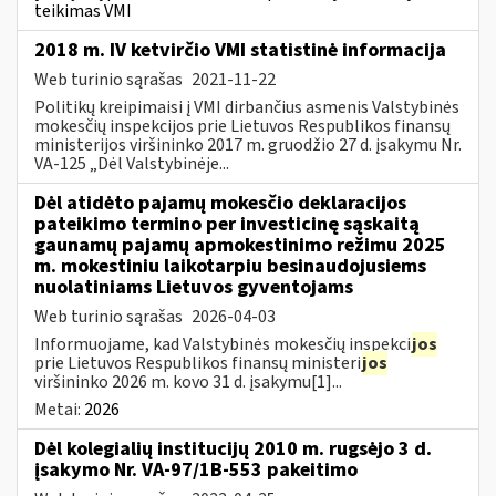
teikimas VMI
2018 m. IV ketvirčio VMI statistinė informacija
Web turinio sąrašas
2021-11-22
Politikų kreipimaisi į VMI dirbančius asmenis Valstybinės
mokesčių inspekcijos prie Lietuvos Respublikos finansų
ministerijos viršininko 2017 m. gruodžio 27 d. įsakymu Nr.
VA-125 „Dėl Valstybinėje...
Dėl atidėto pajamų mokesčio deklaracijos
pateikimo termino per investicinę sąskaitą
gaunamų pajamų apmokestinimo režimu 2025
m. mokestiniu laikotarpiu besinaudojusiems
nuolatiniams Lietuvos gyventojams
Web turinio sąrašas
2026-04-03
Informuojame, kad Valstybinės mokesčių inspekci
jos
prie Lietuvos Respublikos finansų ministeri
jos
viršininko 2026 m. kovo 31 d. įsakymu[1]...
Metai:
2026
Dėl kolegialių institucijų 2010 m. rugsėjo 3 d.
įsakymo Nr. VA-97/1B-553 pakeitimo