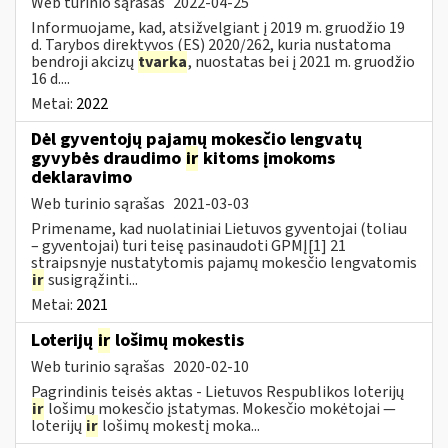
Web turinio sąrašas
2022-04-25
Informuojame, kad, atsižvelgiant į 2019 m. gruodžio 19
d. Tarybos direktyvos (ES) 2020/262, kuria nustatoma
bendroji akcizų
tvarka
, nuostatas bei į 2021 m. gruodžio
16 d....
Metai:
2022
Dėl gyventojų pajamų mokesčio lengvatų
gyvybės draudimo
ir
kitoms įmokoms
deklaravimo
Web turinio sąrašas
2021-03-03
Primename, kad nuolatiniai Lietuvos gyventojai (toliau
– gyventojai) turi teisę pasinaudoti GPMĮ[1] 21
straipsnyje nustatytomis pajamų mokesčio lengvatomis
ir
susigrąžinti...
Metai:
2021
Loterijų
ir
lošimų mokestis
Web turinio sąrašas
2020-02-10
Pagrindinis teisės aktas - Lietuvos Respublikos loterijų
ir
lošimų mokesčio įstatymas. Mokesčio mokėtojai —
loterijų
ir
lošimų mokestį moka...