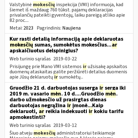
Valstybinė
mokesčių
inspekcija (VMI) informuoja, kad
šiemet iš maždaug 760 tūkst. pajamų deklaracijas
privalančių pateikti gyventojų, laiku pareigą atliko apie
82 proc....
Metai:
2023
Pagrindinis:
Naujiena
Kur rasti detalią informaciją apie deklaruotas
mokesčių
sumas, sumokėtus mokesčius...
ar
apskaičiuotus delspinigius?
Web turinio sąrašas
2019-03-22
Prisijungę prie Mano VMI sistemos
ir
užsisakę apskaitos
duomenų ataskaitas galite peržiūrėti detalius duomenis
apie Jūsų deklaruotų
ir
sumokėtų...
Gruodžio 21 d. darbuotojas suserga
ir
serga iki
2019 m. vasario
mėn
. 10 d....Gruodžio
mėn
.
darbo užmokesčio už prasirgtas dienas
darbuotojas negrąžina
ir
įmonė...Kaip
deklaruoti,
ar
reikia indeksuoti
ir
kokiu tarifu
apmokestinti?
Web turinio sąrašas
2019-03-12
Šiuo atveju
mokesčių
administratoriui teikiamoje