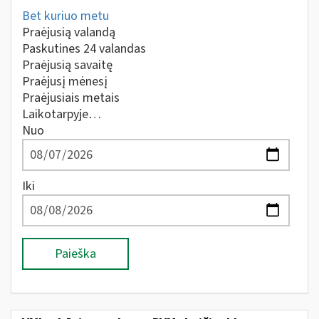
Bet kuriuo metu
Praėjusią valandą
Paskutines 24 valandas
Praėjusią savaitę
Praėjusį mėnesį
Praėjusiais metais
Laikotarpyje…
Nuo
Iki
Paieška