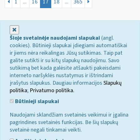
1
...
16
17
18
...
365
Uždaryti
Šioje svetainėje naudojami slapukai
(angl.
cookies). Būtinieji slapukai įdiegiami automatiškai
ir jiems nėra reikalingas Jūsų sutikimas. Taip pat
galite sutikti ir su kitų slapukų naudojimu. Savo
sutikimą bet kada galėsite atšaukti pakeisdami
interneto naršyklės nustatymus ir ištrindami
įrašytus slapukus. Daugiau informacijos
Slapukų
politika
;
Privatumo politika.
Būtinieji slapukai
Naudojami sklandžiam svetainės veikimui ir įgalina
pagrindines svetainės funkcijas. Be šių slapukų
svetainė negali tinkamai veikti.