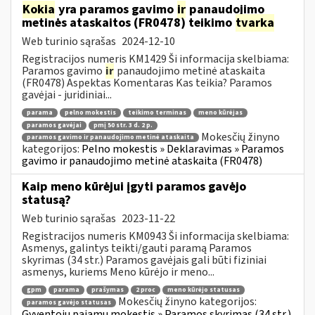
Kokia
yra paramos gavimo
ir
panaudojimo
metinės ataskaitos (FR0478) teikimo
tvarka
Web turinio sąrašas
2024-12-10
Registracijos numeris KM1429 Ši informacija skelbiama:
Paramos gavimo
ir
panaudojimo metinė ataskaita
(FR0478) Aspektas Komentaras Kas teikia? Paramos
gavėjai - juridiniai...
parama
pelno mokestis
teikimo terminas
meno kūrėjas
paramos gavėjai
pmį 50 str. 3 d. 2 p.
Mokesčių žinyno
paramos gavimo ir panaudojimo metinė ataskaita
kategorijos:
Pelno mokestis » Deklaravimas » Paramos
gavimo ir panaudojimo metinė ataskaita (FR0478)
Kaip meno kūrėjui įgyti paramos gavėjo
statusą?
Web turinio sąrašas
2023-11-22
Registracijos numeris KM0943 Ši informacija skelbiama:
Asmenys, galintys teikti/gauti paramą Paramos
skyrimas (34 str.) Paramos gavėjais gali būti fiziniai
asmenys, kuriems Meno kūrėjo ir meno...
gpm
parama
prašymas
2 proc
meno kūrėjo statusas
Mokesčių žinyno kategorijos:
paramos gavėjo statusas
Gyventojų pajamų mokestis » Paramos skyrimas (34 str.)