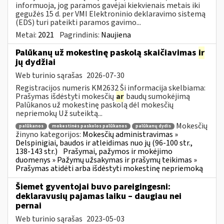
informuoja, jog paramos gavėjai kiekvienais metais iki
gegužės 15 d. per VMI Elektroninio deklaravimo sistemą
(EDS) turi pateikti paramos gavimo...
Metai:
2021
Pagrindinis:
Naujiena
Palūkanų už mokestinę paskolą skaičiavimas
ir
jų dydžiai
Web turinio sąrašas
2026-07-30
Registracijos numeris KM2632 Ši informacija skelbiama:
Prašymas išdėstyti mokesčių
ar
baudų sumokėjimą
Palūkanos už mokestinę paskolą dėl mokesčių
nepriemokų Už suteiktą...
Mokesčių
palūkanos
mokestinės paskolos palūkanos
palūkanų dydis
žinyno kategorijos:
Mokesčių administravimas »
Delspinigiai, baudos ir atleidimas nuo jų (96-100 str.,
138-143 str.)
Prašymai, pažymos ir mokėjimo
duomenys » Pažymų užsakymas ir prašymų teikimas »
Prašymas atidėti arba išdėstyti mokestinę nepriemoką
Šiemet gyventojai buvo pareigingesni:
deklaravusių pajamas laiku – daugiau nei
pernai
Web turinio sąrašas
2023-05-03