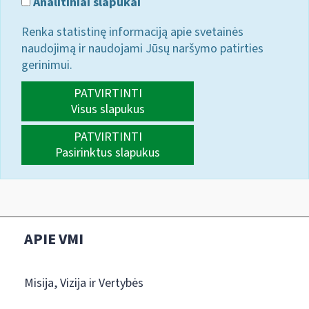
Analitiniai slapukai
Renka statistinę informaciją apie svetainės
naudojimą ir naudojami Jūsų naršymo patirties
gerinimui.
PATVIRTINTI
Visus slapukus
PATVIRTINTI
Pasirinktus slapukus
APIE VMI
Misija, Vizija ir Vertybės