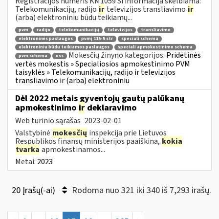
Registracijos numeris KM1059 Ši informacija skelbiama:
Telekomunikacijų, radijo
ir
televizijos transliavimo
ir
(arba) elektroniniu būdu teikiamų...
pvm
radijo
telekomunikacijų
televizijos
transliavimo
elektroninės paslaugos
pvmį 115-5 str
speciali schema
elektroniniu būdu teikiamos paslaugos
speciali apmokestinimo schema
Mokesčių žinyno kategorijos:
Pridėtinės
pvm schema
oss
vertės mokestis » Specialiosios apmokestinimo PVM
taisyklės » Telekomunikacijų, radijo ir televizijos
transliavimo ir (arba) elektroniniu
Dėl 2022 metais gyventojų gautų palūkanų
apmokestinimo
ir
deklaravimo
Web turinio sąrašas
2023-02-01
Valstybinė
mokesčių
inspekcija prie Lietuvos
Respublikos finansų ministerijos paaiškina,
kokia
tvarka
apmokestinamos...
Metai:
2023
20 Įrašų(-ai)
Rodoma nuo 321 iki 340 iš 7,293 irašų.