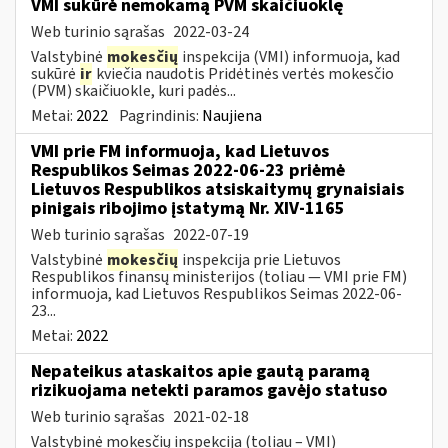
VMI sukūrė nemokamą PVM skaičiuoklę
Web turinio sąrašas
2022-03-24
Valstybinė
mokesčių
inspekcija (VMI) informuoja, kad
sukūrė
ir
kviečia naudotis Pridėtinės vertės mokesčio
(PVM) skaičiuokle, kuri padės...
Metai:
2022
Pagrindinis:
Naujiena
VMI prie FM informuoja, kad Lietuvos
Respublikos Seimas 2022-06-23 priėmė
Lietuvos Respublikos atsiskaitymų grynaisiais
pinigais ribojimo įstatymą Nr. XIV-1165
Web turinio sąrašas
2022-07-19
Valstybinė
mokesčių
inspekcija prie Lietuvos
Respublikos finansų ministerijos (toliau — VMI prie FM)
informuoja, kad Lietuvos Respublikos Seimas 2022-06-
23...
Metai:
2022
Nepateikus ataskaitos apie gautą paramą
rizikuojama netekti paramos gavėjo statuso
Web turinio sąrašas
2021-02-18
Valstybinė mokesčių inspekcija (toliau – VMI)