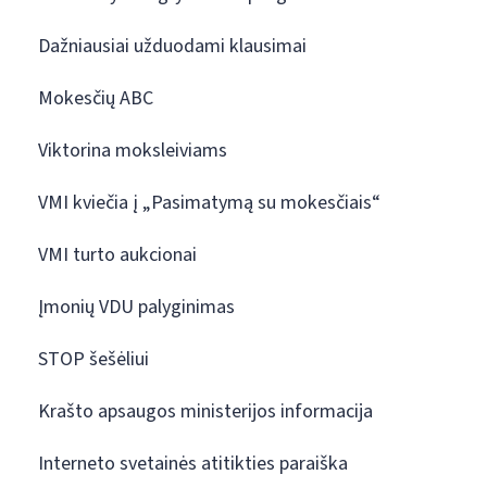
Dažniausiai užduodami klausimai
Mokesčių ABC
Viktorina moksleiviams
VMI kviečia į „Pasimatymą su mokesčiais“
VMI turto aukcionai
Įmonių VDU palyginimas
STOP šešėliui
Krašto apsaugos ministerijos informacija
Interneto svetainės atitikties paraiška