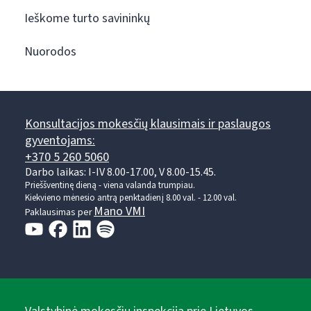
Ieškome turto savininkų
Nuorodos
Konsultacijos mokesčių klausimais ir paslaugos
gyventojams:
+370 5 260 5060
Darbo laikas: I-IV 8.00-17.00, V 8.00-15.45.
Prieššventinę dieną - viena valanda trumpiau.
Kiekvieno mėnesio antrą penktadienį 8.00 val. - 12.00 val.
Mano VMI
Paklausimas per