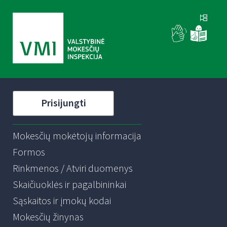
Prisijungti
Mokesčių mokėtojų informacija
Formos
Rinkmenos / Atviri duomenys
Skaičiuoklės ir pagalbininkai
Sąskaitos ir įmokų kodai
Mokesčių žinynas