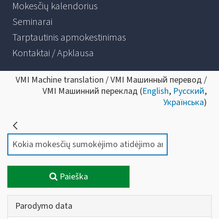
Mokesčių kalendorius
Seminarai
Tarptautinis apmokestinimas
Kontaktai / Apklausa
VMI Machine translation / VMI Машинный перевод /
VMI Машинний переклад (
English
,
Русский
,
Українська
)
Paieška
Parodymo data