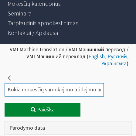
Mokesčių kalendorius
Seminarai
Tarptautinis apmokestinimas
Kontaktai / Apklausa
VMI Machine translation / VMI Машинный перевод /
VMI Машинний переклад (
English
,
Русский
,
Українська
)
Paieška
Parodymo data