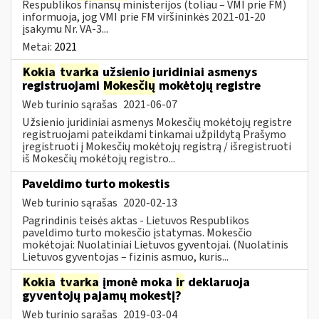
Respublikos finansų ministerijos (toliau – VMI prie FM)
informuoja, jog VMI prie FM viršininkės 2021-01-20
įsakymu Nr. VA-3...
Metai:
2021
Kokia
tvarka
užsienio juridiniai asmenys
registruojami
Mokesčių
mokėtojų registre
Web turinio sąrašas
2021-06-07
Užsienio juridiniai asmenys Mokesčių mokėtojų registre
registruojami pateikdami tinkamai užpildytą Prašymo
įregistruoti į Mokesčių mokėtojų registrą / išregistruoti
iš Mokesčių mokėtojų registro...
Paveldimo turto mokestis
Web turinio sąrašas
2020-02-13
Pagrindinis teisės aktas - Lietuvos Respublikos
paveldimo turto mokesčio įstatymas. Mokesčio
mokėtojai: Nuolatiniai Lietuvos gyventojai. (Nuolatinis
Lietuvos gyventojas – fizinis asmuo, kuris...
Kokia
tvarka
įmonė moka
ir
deklaruoja
gyventojų pajamų mokestį?
Web turinio sąrašas
2019-03-04