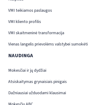
VMI teikiamos paslaugos
VMI kliento profilis
VMI skaitmeninė transformacija
Vienas langelis prievolėms valstybei sumokėti
NAUDINGA
Mokesčiai ir jų dydžiai
Atsiskaitymas grynaisiais pinigais
Dažniausiai užduodami klausimai
Mokesčių ABC