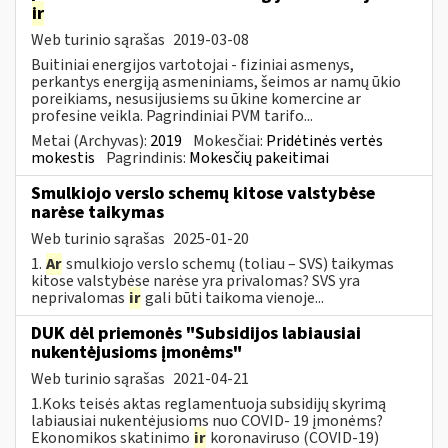
ir
Web turinio sąrašas
2019-03-08
Buitiniai energijos vartotojai - fiziniai asmenys,
perkantys energiją asmeniniams, šeimos ar namų ūkio
poreikiams, nesusijusiems su ūkine komercine ar
profesine veikla. Pagrindiniai PVM tarifo...
Metai (Archyvas):
2019
Mokesčiai:
Pridėtinės vertės
mokestis
Pagrindinis:
Mokesčių pakeitimai
Smulkiojo verslo schemų kitose valstybėse
narėse taikymas
Web turinio sąrašas
2025-01-20
1.
Ar
smulkiojo verslo schemų (toliau – SVS) taikymas
kitose valstybėse narėse yra privalomas? SVS yra
neprivalomas
ir
gali būti taikoma vienoje...
DUK dėl priemonės "Subsidijos labiausiai
nukentėjusioms įmonėms"
Web turinio sąrašas
2021-04-21
1.Koks teisės aktas reglamentuoja subsidijų skyrimą
labiausiai nukentėjusioms nuo COVID- 19 įmonėms?
Ekonomikos skatinimo
ir
koronaviruso (COVID-19)