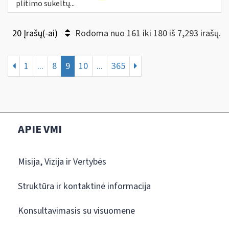
plitimo sukeltų...
20 Įrašų(-ai)
Rodoma nuo 161 iki 180 iš 7,293 irašų.
1
...
8
9
10
...
365
APIE VMI
Misija, Vizija ir Vertybės
Struktūra ir kontaktinė informacija
Konsultavimasis su visuomene