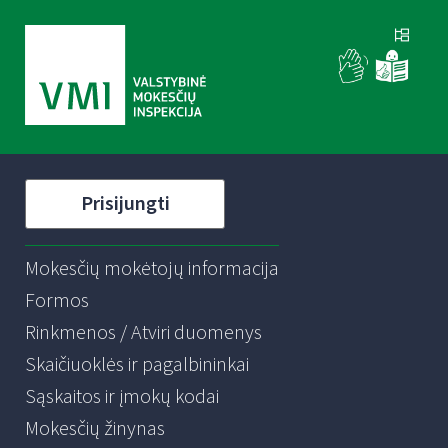
Prisijungti
Mokesčių mokėtojų informacija
Formos
Rinkmenos / Atviri duomenys
Skaičiuoklės ir pagalbininkai
Sąskaitos ir įmokų kodai
Mokesčių žinynas