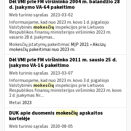
Dėl VMI prie FM viršininko 2004 m. balandžio 28
d. įsakymo VA-64 pakeitimo
Web turinio sąrašas
2023-03-02
Informuojame, kad nuo 2023 m. kovo 1 d. įsigaliojo
Valstybinės
mokesčių
inspekcijos prie Lietuvos
Respublikos finansų ministerijos viršininko 2023 m.
vasario 28 d. įsakymas...
Mokesčių įstatymų pakeitimai:
MĮP 2021 » Akcizų
mokesčių pakeitimai nuo 2023 m.
Dėl VMI prie FM viršininko 2011 m. sausio 25 d.
įsakymo VA-16 pakeitimo
Web turinio sąrašas
2023-03-07
Informuojame, kad nuo 2023 m. kovo 3 d. įsigaliojo
Valstybinės
mokesčių
inspekcijos prie Lietuvos
Respublikos finansų ministerijos viršininko 2023 m. kovo
2 d. įsakymas Nr....
Metai:
2023
DUK apie duomenis
mokesčių
apskaitos
kortelėje
Web turinio sąrašas
2020-08-05