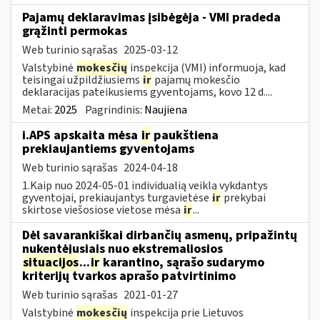
Pajamų deklaravimas įsibėgėja - VMI pradeda
grąžinti permokas
Web turinio sąrašas
2025-03-12
Valstybinė
mokesčių
inspekcija (VMI) informuoja, kad
teisingai užpildžiusiems
ir
pajamų mokesčio
deklaracijas pateikusiems gyventojams, kovo 12 d....
Metai:
2025
Pagrindinis:
Naujiena
i.APS apskaita mėsa
ir
paukštiena
prekiaujantiems gyventojams
Web turinio sąrašas
2024-04-18
1.Kaip nuo 2024-05-01 individualią veiklą vykdantys
gyventojai, prekiaujantys turgavietėse
ir
prekybai
skirtose viešosiose vietose mėsa
ir
...
Dėl savarankiškai dirbančių asmenų, pripažintų
nukentėjusiais nuo ekstremaliosios
situacijos
...
ir
karantino, sąrašo sudarymo
kriterijų tvarkos aprašo patvirtinimo
Web turinio sąrašas
2021-01-27
Valstybinė
mokesčių
inspekcija prie Lietuvos