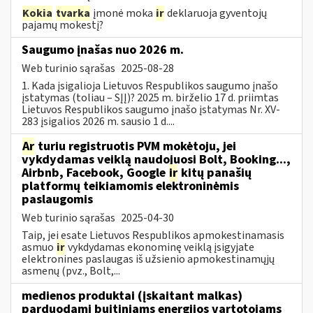
Kokia
tvarka
įmonė moka
ir
deklaruoja gyventojų
pajamų mokestį?
Saugumo įnašas nuo 2026 m.
Web turinio sąrašas
2025-08-28
1. Kada įsigalioja Lietuvos Respublikos saugumo įnašo
įstatymas (toliau – SĮĮ)? 2025 m. birželio 17 d. priimtas
Lietuvos Respublikos saugumo įnašo įstatymas Nr. XV-
283 įsigalios 2026 m. sausio 1 d....
Ar
turiu registruotis PVM mokėtoju, jei
vykdydamas veiklą naudojuosi Bolt, Booking...,
Airbnb, Facebook, Google
ir
kitų panašių
platformų teikiamomis elektroninėmis
paslaugomis
Web turinio sąrašas
2025-04-30
Taip, jei esate Lietuvos Respublikos apmokestinamasis
asmuo
ir
vykdydamas ekonominę veiklą įsigyjate
elektronines paslaugas iš užsienio apmokestinamųjų
asmenų (pvz., Bolt,...
medienos produktai (įskaitant malkas)
parduodami buitiniams energijos vartotojams