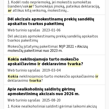
1. Kodėl rodo nepriemoką, jei mokestis sumokėtas
šiandien/vak
ar
? Sumokėjus įmoką, pateikus deklaraciją,
ar
atlikus kitą veiksmą, mokestinių...
Dėl akcizais apmokestinamų prekių sandėlių
apskaitos tvarkos pakeitimų
Web turinio sąrašas
2023-01-06
Dėl akcizais apmokestinamų prekių sandėlių apskaitos
tvarkos pakeitimų
Mokesčių įstatymų pakeitimai:
MĮP 2021 » Akcizų
mokesčių pakeitimai nuo 2023 m.
Kokia
nekilnojamojo turto mokesčio
apskaičiavimo
ir
deklaravimo
tvarka
?
Web turinio sąrašas
2019-03-04
Kokia
nekilnojamojo turto mokesčio apskaičiavimo
ir
deklaravimo
tvarka
?
Apie nealkoholinių saldintų gėrimų
apmokestinimą akcizais nuo 2026 m.
Web turinio sąrašas
2025-08-20
1. Kokie nealkoholiniai saldinti gėrimai laikomi akcizų