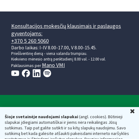
Konsultacijos mokesčių klausimais ir paslaugos
gyventojams:
+370 5 260 5060
Darbo laikas: I-IV 8.00-17.00, V 8.00-15.45.
Prieššventinę dieną - viena valanda trumpiau.
Kiekvieno mėnesio antrą penktadienį 8.00 val. - 12.00 val.
Mano VMI
Paklausimas per
Valstybinė mokesčių inspekcija prie Lietuvos
U
Respublikos finansų ministerijos
Šioje svetainėje naudojami slapukai
(angl. cookies). Būtinieji
slapukai įdiegiami automatiškai ir jiems nėra reikalingas Jūsų
Biudžetinė įstaiga. Juridinio asmens kodas — 188659752,
sutikimas. Taip pat galite sutikti ir su kitų slapukų naudojimu. Savo
adresas: Vasario 16-osios g. 14, 01107 Vilnius, Lietuva, el.paštas:
sutikimą bet kada galėsite atšaukti pakeisdami interneto naršyklės
vmi@vmi.lt
, E. pristatymo dėžutės adresas 188659752