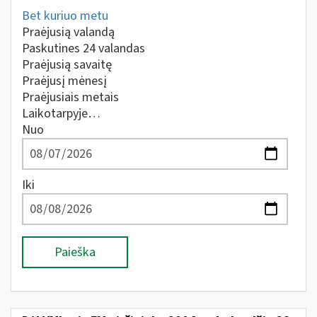
Bet kuriuo metu
Praėjusią valandą
Paskutines 24 valandas
Praėjusią savaitę
Praėjusį mėnesį
Praėjusiais metais
Laikotarpyje…
Nuo
Iki
Paieška