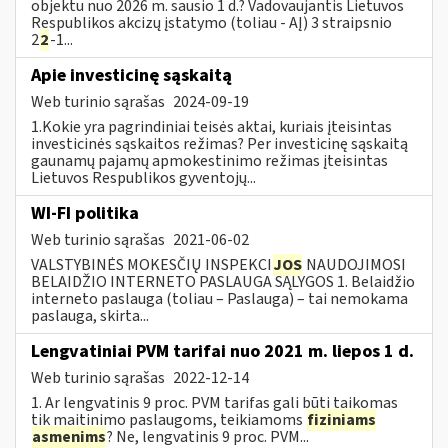
objektu nuo 2026 m. sausio 1 d.? Vadovaujantis Lietuvos
Respublikos akcizų įstatymo (toliau - AĮ) 3 straipsnio
2
2
-1...
Apie investicinę sąskaitą
Web turinio sąrašas
2024-09-19
1.Kokie yra pagrindiniai teisės aktai, kuriais įteisintas
investicinės sąskaitos režimas? Per investicinę sąskaitą
gaunamų pajamų apmokestinimo režimas įteisintas
Lietuvos Respublikos gyventojų...
WI-FI politika
Web turinio sąrašas
2021-06-02
VALSTYBINĖS MOKESČIŲ INSPEKCI
JOS
NAUDOJIMOSI
BELAIDŽIO INTERNETO PASLAUGA SĄLYGOS 1. Belaidžio
interneto paslauga (toliau – Paslauga) – tai nemokama
paslauga, skirta...
Lengvatiniai PVM tarifai nuo 2021 m. liepos 1 d.
Web turinio sąrašas
2022-12-14
1. Ar lengvatinis 9 proc. PVM tarifas gali būti taikomas
tik maitinimo paslaugoms, teikiamoms
fiziniams
asmenims
? Ne, lengvatinis 9 proc. PVM...