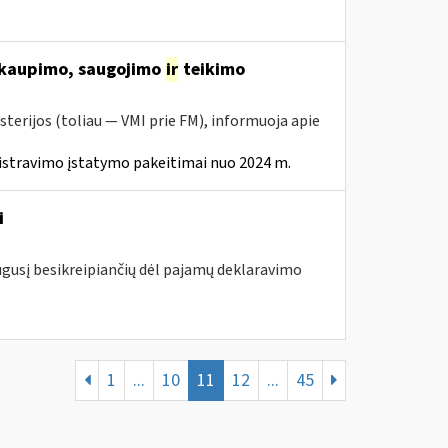
 kaupimo, saugojimo
ir
teikimo
sterijos (toliau ― VMI prie FM), informuoja apie
istravimo įstatymo pakeitimai nuo 2024 m.
i
augusį besikreipiančių dėl pajamų deklaravimo
1
...
10
11
12
...
45