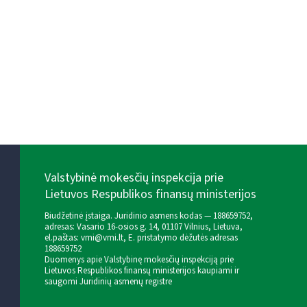
Valstybinė mokesčių inspekcija prie
Lietuvos Respublikos finansų ministerijos
Biudžetinė įstaiga. Juridinio asmens kodas — 188659752,
adresas: Vasario 16-osios g. 14, 01107 Vilnius, Lietuva,
el.paštas:
vmi@vmi.lt
, E. pristatymo dėžutės adresas
188659752
Duomenys apie Valstybinę mokesčių inspekciją prie
Lietuvos Respublikos finansų ministerijos kaupiami ir
saugomi Juridinių asmenų registre