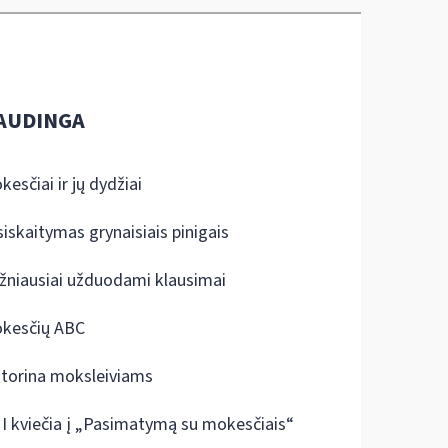
AUDINGA
kesčiai ir jų dydžiai
siskaitymas grynaisiais pinigais
žniausiai užduodami klausimai
kesčių ABC
ktorina moksleiviams
I kviečia į „Pasimatymą su mokesčiais“