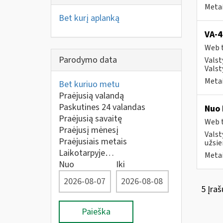
Metai
Bet kurį aplanką
VA-4
Web t
Parodymo data
Valst
Valst
Metai
Bet kuriuo metu
Praėjusią valandą
Paskutines 24 valandas
Nuo 
Praėjusią savaitę
Web t
Praėjusį mėnesį
Valst
Praėjusiais metais
užsie
Laikotarpyje…
Metai
Nuo
Iki
5 Įraš
Paieška