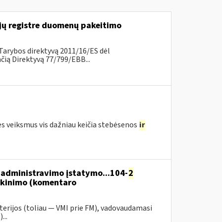
ų registre duomenų pakeitimo
Tarybos direktyvą 2011/16/ES dėl
ią Direktyvą 77/799/EBB...
ės veiksmus vis dažniau keičia stebėsenos
ir
administravimo įstatymo...104-
2
škinimo (komentaro
terijos (toliau — VMI prie FM), vadovaudamasi
...