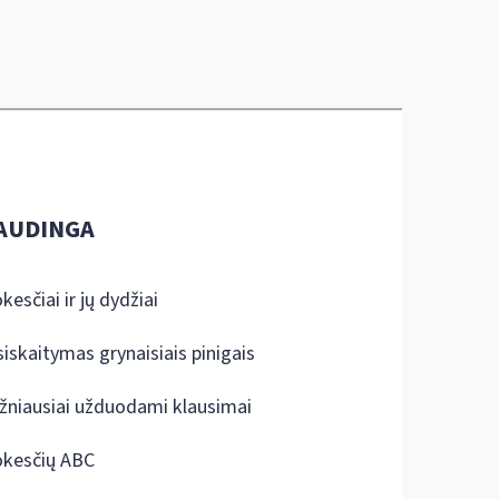
AUDINGA
kesčiai ir jų dydžiai
siskaitymas grynaisiais pinigais
žniausiai užduodami klausimai
kesčių ABC