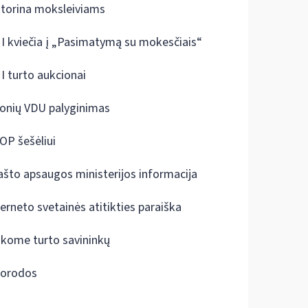
ktorina moksleiviams
I kviečia į „Pasimatymą su mokesčiais“
I turto aukcionai
onių VDU palyginimas
OP šešėliui
ašto apsaugos ministerijos informacija
terneto svetainės atitikties paraiška
škome turto savininkų
orodos