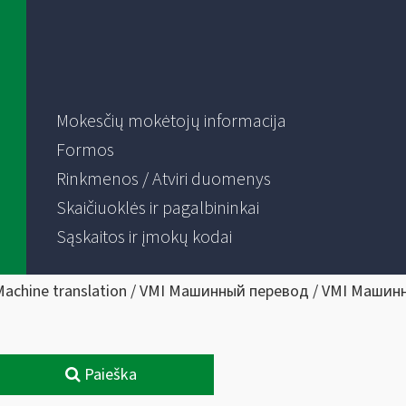
Mokesčių mokėtojų informacija
Formos
Rinkmenos / Atviri duomenys
Skaičiuoklės ir pagalbininkai
Sąskaitos ir įmokų kodai
Machine translation / VMI Машинный перевод / VMI Машин
Paieška