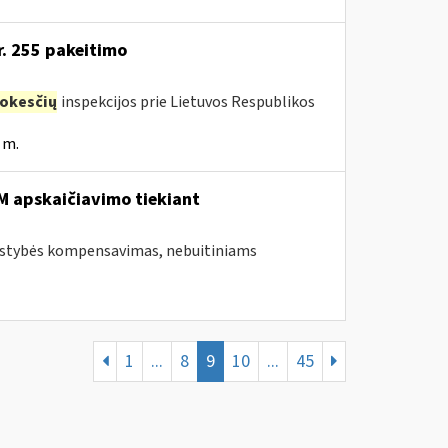
r. 255 pakeitimo
okesčių
inspekcijos prie Lietuvos Respublikos
 m.
 apskaičiavimo tiekiant
valstybės kompensavimas, nebuitiniams
1
...
8
9
10
...
45