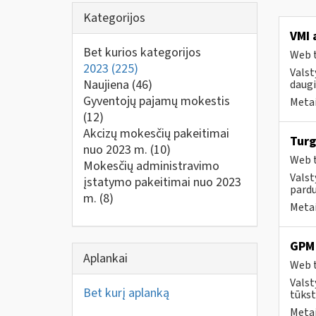
Kategorijos
VMI 
Bet kurios kategorijos
Web t
2023
(225)
Valst
Naujiena
(46)
daugi
Gyventojų pajamų mokestis
Metai
(12)
Akcizų mokesčių pakeitimai
Turg
nuo 2023 m.
(10)
Web t
Mokesčių administravimo
Valst
įstatymo pakeitimai nuo 2023
pardu
m.
(8)
Metai
GPM 
Aplankai
Web t
Valst
Bet kurį aplanką
tūkst
Metai