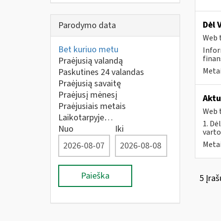
Dėl 
Parodymo data
Web t
Bet kuriuo metu
Infor
finan
Praėjusią valandą
Metai
Paskutines 24 valandas
Praėjusią savaitę
Praėjusį mėnesį
Aktu
Praėjusiais metais
Web t
Laikotarpyje…
1. Dė
Nuo
Iki
vart
Metai
Paieška
5 Įraš