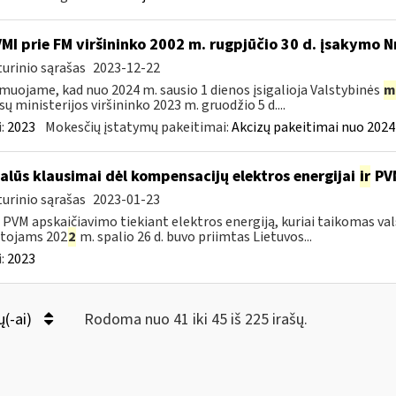
VMI prie FM viršininko 2002 m. rugpjūčio 30 d. įsakymo N
urinio sąrašas
2023-12-22
muojame, kad nuo 2024 m. sausio 1 dienos įsigalioja Valstybinės
m
sų ministerijos viršininko 2023 m. gruodžio 5 d....
:
2023
Mokesčių įstatymų pakeitimai:
Akcizų pakeitimai nuo 2024
alūs klausimai dėl kompensacijų elektros energijai
ir
PVM
urinio sąrašas
2023-01-23
l PVM apskaičiavimo tiekiant elektros energiją, kuriai taikomas 
otojams 202
2
m. spalio 26 d. buvo priimtas Lietuvos...
:
2023
ų(-ai)
Rodoma nuo 41 iki 45 iš 225 irašų.