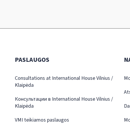
PASLAUGOS
N
Consultations at International House Vilnius /
Mo
Klaipėda
At
Консультации в International House Vilnius /
Klaipėda
Da
VMI teikiamos paslaugos
Mo