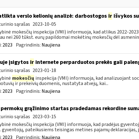
atlikta verslo kelionių analizė: darbostogos
ir
išvykos su
urinio sąrašas
2023-10-05
ybinė mokesčių inspekcija (VMI) informuoja, kad atlikus 2022-2023 
au nei 260 tūkst. eurų papildomai mokėtinų mokesčių dėl asmeninių
:
2023
Pagrindinis:
Naujiena
uje įsigytos
ir
internete perparduotos prekės gali palen
urinio sąrašas
2023-01-18
ybinė
mokesčių
inspekcija (VMI) informuoja, kad analizuojant soc
otuvių ir prekeivių duomenis, nustatyta atvejų, kai...
:
2023
Pagrindinis:
Naujiena
permokų grąžinimo startas pradedamas rekordine sum
urinio sąrašas
2023-03-15
ybinė mokesčių inspekcija (VMI) informuoja, kad pradėjus gyvent
. gyventojų, pateikusiems teisingas metines pajamų deklaracijas, j
:
2023
Pagrindinis:
Naujiena