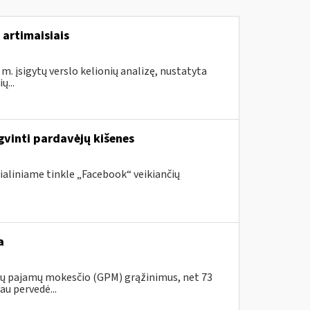
 artimaisiais
m. įsigytų verslo kelionių analizę, nustatyta
...
gvinti pardavėjų kišenes
ialiniame tinkle „Facebook“ veikiančių
a
ojų pajamų mokesčio (GPM) grąžinimus, net 73
au pervedė...