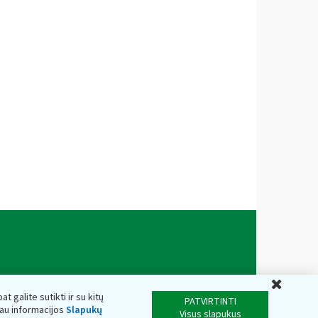
Uždar
t galite sutikti ir su kitų
PATVIRTINTI
iau informacijos
Slapukų
Visus slapukus