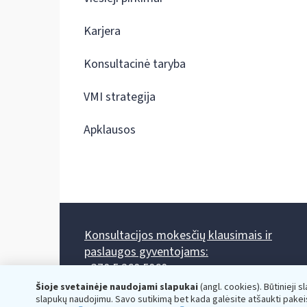
Karjera
Konsultacinė taryba
VMI strategija
Apklausos
Konsultacijos mokesčių klausimais ir
paslaugos gyventojams:
+370 5 260 5060
Darbo laikas: I-IV 8.00-17.00, V 8.00-15.45.
Šioje svetainėje naudojami slapukai
(angl. cookies). Būtinieji s
Prieššventinę dieną - viena valanda trumpiau.
slapukų naudojimu. Savo sutikimą bet kada galėsite atšaukti pakei