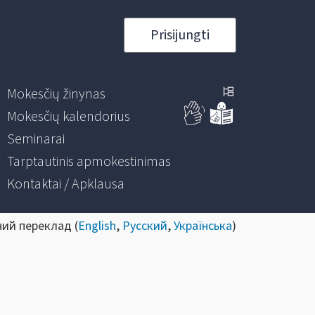
Prisijungti
Mokesčių žinynas
Mokesčių kalendorius
Seminarai
Tarptautinis apmokestinimas
Kontaktai / Apklausa
ний переклад (
English
,
Русский
,
Українська
)