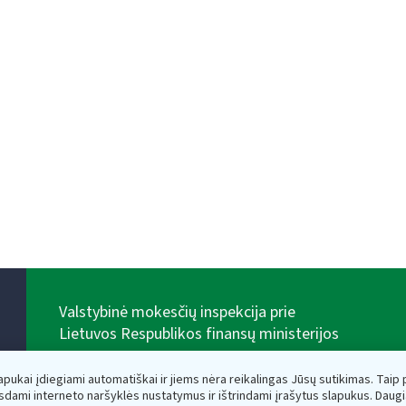
Valstybinė mokesčių inspekcija prie
Lietuvos Respublikos finansų ministerijos
Biudžetinė įstaiga. Juridinio asmens kodas — 188659752,
adresas: Vasario 16-osios g. 14, 01107 Vilnius, Lietuva,
lapukai įdiegiami automatiškai ir jiems nėra reikalingas Jūsų sutikimas. Taip pa
el.paštas:
vmi@vmi.lt
, E. pristatymo dėžutės adresas
sdami interneto naršyklės nustatymus ir ištrindami įrašytus slapukus. Daug