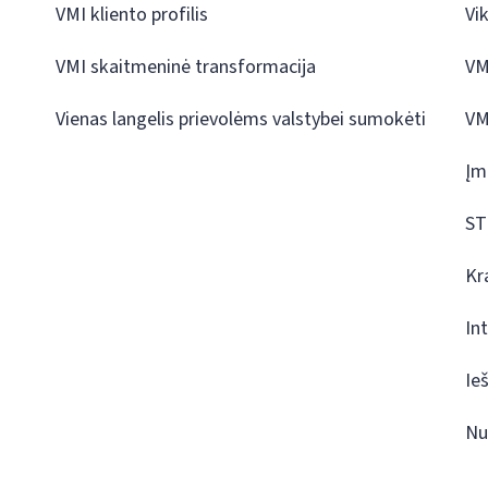
VMI kliento profilis
Vi
VMI skaitmeninė transformacija
VM
Vienas langelis prievolėms valstybei sumokėti
VM
Įm
ST
Kr
In
Ie
Nu