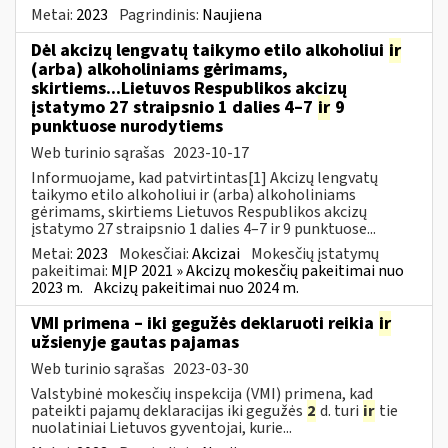
Metai:
2023
Pagrindinis:
Naujiena
Dėl akcizų lengvatų taikymo etilo alkoholiui
ir
(arba) alkoholiniams gėrimams,
skirtiems...Lietuvos Respublikos akcizų
įstatymo 27 straipsnio 1 dalies 4–7
ir
9
punktuose nurodytiems
Web turinio sąrašas
2023-10-17
Informuojame, kad patvirtintas[1] Akcizų lengvatų
taikymo etilo alkoholiui ir (arba) alkoholiniams
gėrimams, skirtiems Lietuvos Respublikos akcizų
įstatymo 27 straipsnio 1 dalies 4–7 ir 9 punktuose...
Metai:
2023
Mokesčiai:
Akcizai
Mokesčių įstatymų
pakeitimai:
MĮP 2021 » Akcizų mokesčių pakeitimai nuo
2023 m.
Akcizų pakeitimai nuo 2024 m.
VMI primena – iki gegužės deklaruoti reikia
ir
užsienyje gautas pajamas
Web turinio sąrašas
2023-03-30
Valstybinė mokesčių inspekcija (VMI) primena, kad
pateikti pajamų deklaracijas iki gegužės
2
d. turi
ir
tie
nuolatiniai Lietuvos gyventojai, kurie...