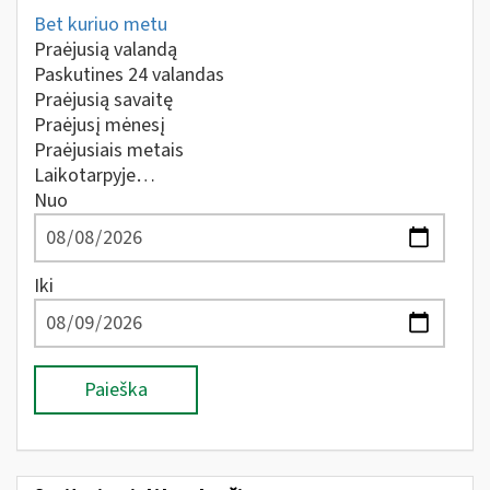
Bet kuriuo metu
Praėjusią valandą
Paskutines 24 valandas
Praėjusią savaitę
Praėjusį mėnesį
Praėjusiais metais
Laikotarpyje…
Nuo
Iki
Paieška