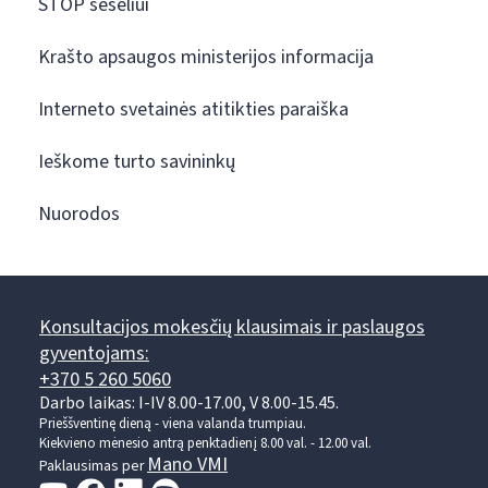
STOP šešėliui
Krašto apsaugos ministerijos informacija
Interneto svetainės atitikties paraiška
Ieškome turto savininkų
Nuorodos
Konsultacijos mokesčių klausimais ir paslaugos
gyventojams:
+370 5 260 5060
Darbo laikas: I-IV 8.00-17.00, V 8.00-15.45.
Prieššventinę dieną - viena valanda trumpiau.
Kiekvieno mėnesio antrą penktadienį 8.00 val. - 12.00 val.
Mano VMI
Paklausimas per