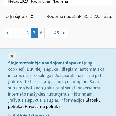
Metai:
2023
Pagrindinis:
Naujiena
5 Įrašų(-ai)
Rodoma nuo 31 iki 35 iš 225 irašų.
1
...
6
7
8
...
45
Uždaryti
Šioje svetainėje naudojami slapukai
(angl.
cookies). Būtinieji slapukai įdiegiami automatiškai
ir jiems nėra reikalingas Jūsų sutikimas. Taip pat
galite sutikti ir su kitų slapukų naudojimu. Savo
sutikimą bet kada galėsite atšaukti pakeisdami
interneto naršyklės nustatymus ir ištrindami
įrašytus slapukus. Daugiau informacijos
Slapukų
politika
;
Privatumo politika.
Būtinieji slapukai