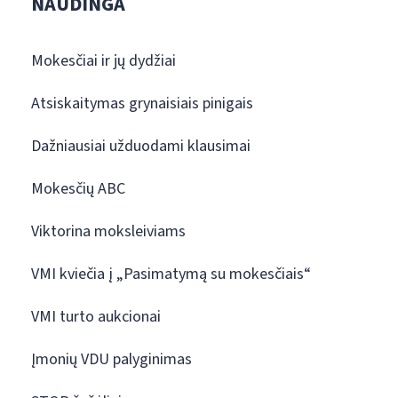
NAUDINGA
Mokesčiai ir jų dydžiai
Atsiskaitymas grynaisiais pinigais
Dažniausiai užduodami klausimai
Mokesčių ABC
Viktorina moksleiviams
VMI kviečia į „Pasimatymą su mokesčiais“
VMI turto aukcionai
Įmonių VDU palyginimas