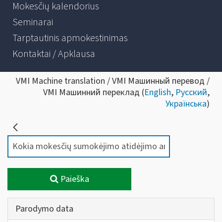
Mokesčių kalendorius
Seminarai
Tarptautinis apmokestinimas
Kontaktai / Apklausa
VMI Machine translation / VMI Машинный перевод /
VMI Машинний переклад (
English
,
Русский
,
Українська
)
Paieška
Parodymo data