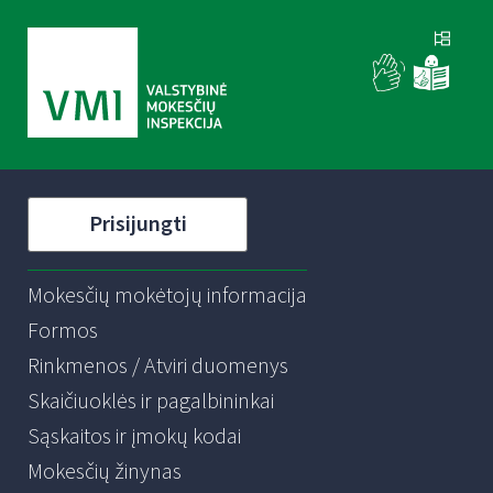
Prisijungti
Mokesčių mokėtojų informacija
Formos
Rinkmenos / Atviri duomenys
Skaičiuoklės ir pagalbininkai
Sąskaitos ir įmokų kodai
Mokesčių žinynas