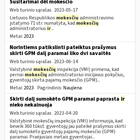
Susitarimai dėl mokesčio
Web turinio sąrašas
2023-05-17
Lietuvos Respublikos
mokesčių
administravimo
įstatymo 71 str. numatyta, kad
mokesčių
administratorius
ir
...
Metai:
2023
Norintiems patikslinti pateiktus prašymus
skirti GPM dalį paramai liko dvi savaitės
Web turinio sąrašas
2023-06-14
Valstybinė
mokesčių
inspekcija (VMI) primena, kad
pernai
mokesčių
administratoriui inicijavus pokyčius,
gyventojų skirta pajamų mokesčio (GPM)...
Metai:
2023
Pagrindinis:
Naujiena
Skirti dalį sumokėto GPM paramai paprasta
ir
nieko nekainuoja
Web turinio sąrašas
2023-04-20
Valstybinė mokesčių inspekcija (VMI) informuoja, kad
beveik 360 tūkst. gyventojų jau pateikė prašymus skirti
dalį sumokėto gyventojų pajamų mokesčio (GPM)
paramai. Praėjusiais metais gyventojai...