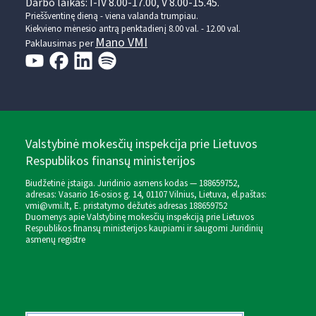
Darbo laikas: I-IV 8.00-17.00, V 8.00-15.45.
Prieššventinę dieną - viena valanda trumpiau.
Kiekvieno mėnesio antrą penktadienį 8.00 val. - 12.00 val.
Mano VMI
Paklausimas per
Valstybinė mokesčių inspekcija prie Lietuvos
Respublikos finansų ministerijos
Biudžetinė įstaiga. Juridinio asmens kodas — 188659752,
adresas: Vasario 16-osios g. 14, 01107 Vilnius, Lietuva, el.paštas:
vmi@vmi.lt
, E. pristatymo dėžutės adresas 188659752
Duomenys apie Valstybinę mokesčių inspekciją prie Lietuvos
Respublikos finansų ministerijos kaupiami ir saugomi Juridinių
asmenų registre