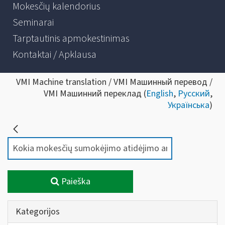
Mokesčių kalendorius
Seminarai
Tarptautinis apmokestinimas
Kontaktai / Apklausa
VMI Machine translation / VMI Машинный перевод /
VMI Машинний переклад (
English
,
Русский
,
Українська
)
Paieška
Kategorijos