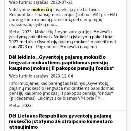
Web turinio sąrašas
2023-07-21
Valstybinė
mokesčių
inspekcija prie Lietuvos
Respublikos finansų ministerijos (toliau - VMI prie FM)
parengė informacinį pranešimą dėl dienpinigių
maksimalių dydžių nuo...
Metai:
2023
Mokesčių žinyno kategorijos:
Mokesčių
įstatymų pakeitimai » Mokesčių įstatymų pakeitimai
2023 metais » Gyventojų pajamų mokesčio pakeitimai
nuo 2023 m.
Pagrindinis:
Mokesčio naujiena
Dėl leidinio „Gyventojų pajamų mokesčio
lengvata mokantiems papildomas pensijų
kaupimo įmokas į II pakopos pensijų fondus“
Web turinio sąrašas
2023-12-04
Informuojame, kad parengtas leidinys „Gyventojų
pajamų mokesčio lengvata mokantiems papildomas
pensijų kaupimo įmokas į II pakopos pensijų fondus“
(pridedamas). Leidinys skelbiamas VMI prie FM ...
Metai:
2023
Dėl Lietuvos Respublikos gyventojų pajamų
mokesčio įstatymo 36 straipsnio komentaro
atnaujinimo