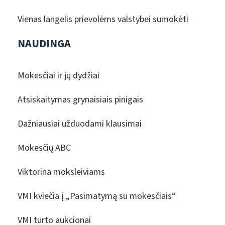
Vienas langelis prievolėms valstybei sumokėti
NAUDINGA
Mokesčiai ir jų dydžiai
Atsiskaitymas grynaisiais pinigais
Dažniausiai užduodami klausimai
Mokesčių ABC
Viktorina moksleiviams
VMI kviečia į „Pasimatymą su mokesčiais“
VMI turto aukcionai