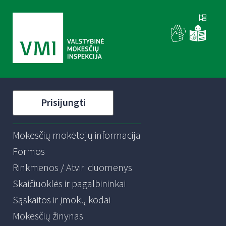
Prisijungti
Mokesčių mokėtojų informacija
Formos
Rinkmenos / Atviri duomenys
Skaičiuoklės ir pagalbininkai
Sąskaitos ir įmokų kodai
Mokesčių žinynas