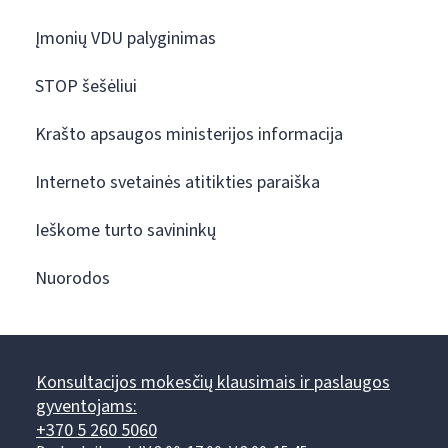
Įmonių VDU palyginimas
STOP šešėliui
Krašto apsaugos ministerijos informacija
Interneto svetainės atitikties paraiška
Ieškome turto savininkų
Nuorodos
Konsultacijos mokesčių klausimais ir paslaugos
gyventojams:
+370 5 260 5060