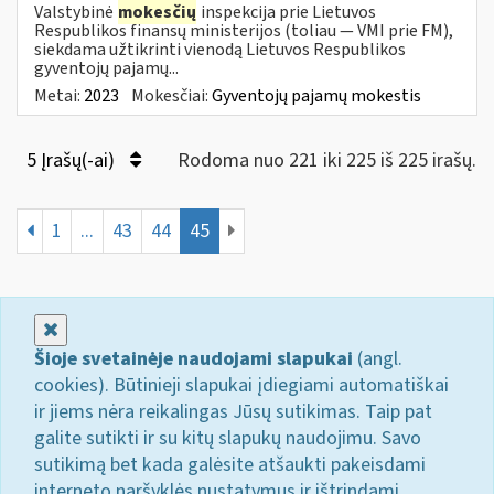
Valstybinė
mokesčių
inspekcija prie Lietuvos
Respublikos finansų ministerijos (toliau — VMI prie FM),
siekdama užtikrinti vienodą Lietuvos Respublikos
gyventojų pajamų...
Metai:
2023
Mokesčiai:
Gyventojų pajamų mokestis
5 Įrašų(-ai)
Rodoma nuo 221 iki 225 iš 225 irašų.
1
...
43
44
45
Uždaryti
Šioje svetainėje naudojami slapukai
(angl.
cookies). Būtinieji slapukai įdiegiami automatiškai
ir jiems nėra reikalingas Jūsų sutikimas. Taip pat
galite sutikti ir su kitų slapukų naudojimu. Savo
sutikimą bet kada galėsite atšaukti pakeisdami
interneto naršyklės nustatymus ir ištrindami