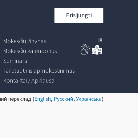
Prisijungti
Mokesčių žinynas
Mokesčių kalendorius
Seminarai
Tarptautinis apmokestinimas
Kontaktai / Apklausa
ний переклад (
English
,
Русский
,
Українська
)