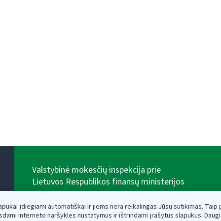
Valstybinė mokesčių inspekcija prie
Lietuvos Respublikos finansų ministerijos
Biudžetinė įstaiga. Juridinio asmens kodas — 188659752,
adresas: Vasario 16-osios g. 14, 01107 Vilnius, Lietuva,
lapukai įdiegiami automatiškai ir jiems nėra reikalingas Jūsų sutikimas. Taip pa
el.paštas:
vmi@vmi.lt
, E. pristatymo dėžutės adresas
sdami interneto naršyklės nustatymus ir ištrindami įrašytus slapukus. Daug