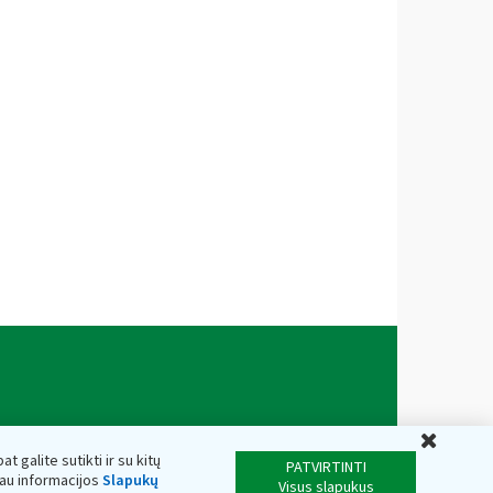
Uždar
t galite sutikti ir su kitų
PATVIRTINTI
iau informacijos
Slapukų
Visus slapukus