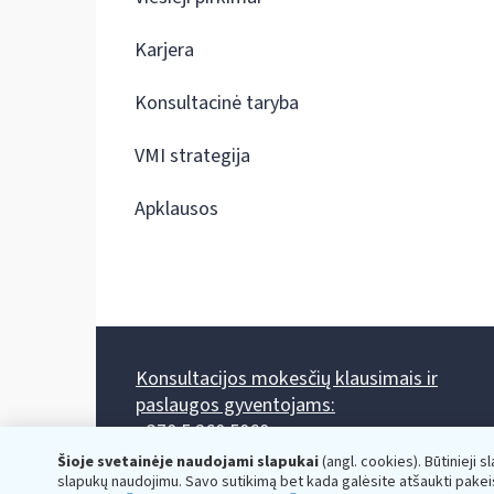
Karjera
Konsultacinė taryba
VMI strategija
Apklausos
Konsultacijos mokesčių klausimais ir
paslaugos gyventojams:
+370 5 260 5060
Darbo laikas: I-IV 8.00-17.00, V 8.00-15.45.
Šioje svetainėje naudojami slapukai
(angl. cookies). Būtinieji s
Prieššventinę dieną - viena valanda trumpiau.
slapukų naudojimu. Savo sutikimą bet kada galėsite atšaukti pakei