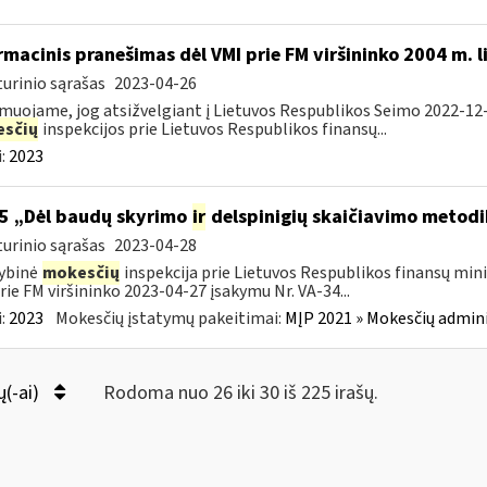
rmacinis pranešimas dėl VMI prie FM viršininko 2004 m. 
urinio sąrašas
2023-04-26
muojame, jog atsižvelgiant į Lietuvos Respublikos Seimo 2022-12-
sčių
inspekcijos prie Lietuvos Respublikos finansų...
:
2023
5 „Dėl baudų skyrimo
ir
delspinigių skaičiavimo metodi
urinio sąrašas
2023-04-28
ybinė
mokesčių
inspekcija prie Lietuvos Respublikos finansų mini
rie FM viršininko 2023-04-27 įsakymu Nr. VA-34...
:
2023
Mokesčių įstatymų pakeitimai:
MĮP 2021 » Mokesčių admin
ų(-ai)
Rodoma nuo 26 iki 30 iš 225 irašų.