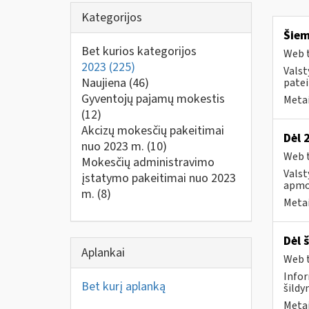
Kategorijos
Šiem
Bet kurios kategorijos
Web t
2023
(225)
Valst
Naujiena
(46)
patei
Gyventojų pajamų mokestis
Metai
(12)
Akcizų mokesčių pakeitimai
Dėl 
nuo 2023 m.
(10)
Web t
Mokesčių administravimo
Valst
įstatymo pakeitimai nuo 2023
apmo
m.
(8)
Metai
Dėl 
Aplankai
Web t
Infor
Bet kurį aplanką
šildy
Metai