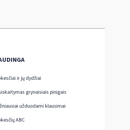
AUDINGA
kesčiai ir jų dydžiai
siskaitymas grynaisiais pinigais
žniausiai užduodami klausimai
kesčių ABC