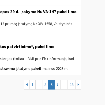
liepos 29 d. įsakymo Nr. VA-147 pakeitimo
13 priimtą įstatymą Nr. XIV-1658, Valstybinės
kos patvirtinimo“, pakeitimo
sterijos (toliau ― VMI prie FM) informuoja, kad
istravimo įstatymo pakeitimai nuo 2023 m.
1
...
5
6
7
...
45