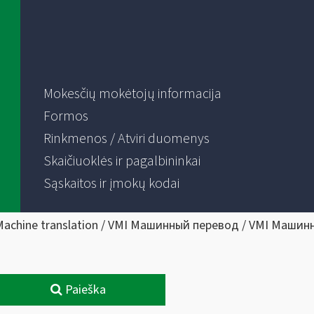
Mokesčių mokėtojų informacija
Formos
Rinkmenos / Atviri duomenys
Skaičiuoklės ir pagalbininkai
Sąskaitos ir įmokų kodai
Machine translation / VMI Машинный перевод / VMI Машин
Paieška