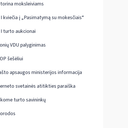
ktorina moksleiviams
I kviečia į „Pasimatymą su mokesčiais“
I turto aukcionai
onių VDU palyginimas
OP šešėliui
ašto apsaugos ministerijos informacija
terneto svetainės atitikties paraiška
škome turto savininkų
orodos