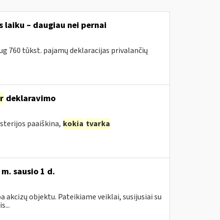
 laiku – daugiau nei pernai
g 760 tūkst. pajamų deklaracijas privalančių
ir
deklaravimo
sterijos paaiškina,
kokia
tvarka
m. sausio 1 d.
akcizų objektu. Pateikiame veiklai, susijusiai su
...