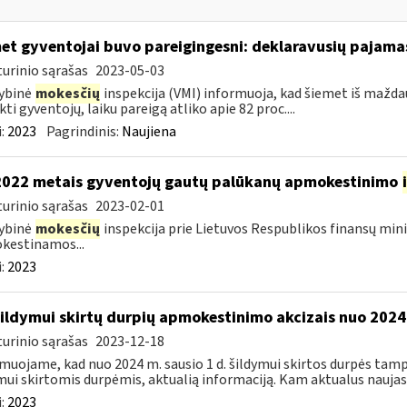
et gyventojai buvo pareigingesni: deklaravusių pajamas
urinio sąrašas
2023-05-03
ybinė
mokesčių
inspekcija (VMI) informuoja, kad šiemet iš maždau
kti gyventojų, laiku pareigą atliko apie 82 proc....
:
2023
Pagrindinis:
Naujiena
2022 metais gyventojų gautų palūkanų apmokestinimo
urinio sąrašas
2023-02-01
ybinė
mokesčių
inspekcija prie Lietuvos Respublikos finansų mini
kestinamos...
:
2023
šildymui skirtų durpių apmokestinimo akcizais nuo 2024 
urinio sąrašas
2023-12-18
muojame, kad nuo 2024 m. sausio 1 d. šildymui skirtos durpės tampa 
mui skirtomis durpėmis, aktualią informaciją. Kam aktualus naujasis
:
2023