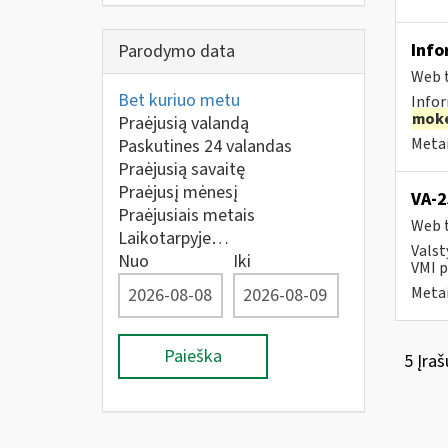
Info
Parodymo data
Web t
Bet kuriuo metu
Infor
moke
Praėjusią valandą
Metai
Paskutines 24 valandas
Praėjusią savaitę
Praėjusį mėnesį
VA-2
Praėjusiais metais
Web t
Laikotarpyje…
Valst
Nuo
Iki
VMI p
Metai
Paieška
5 Įraš