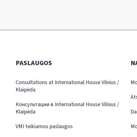
PASLAUGOS
N
Consultations at International House Vilnius /
Mo
Klaipėda
At
Консультации в International House Vilnius /
Klaipėda
Da
VMI teikiamos paslaugos
Mo