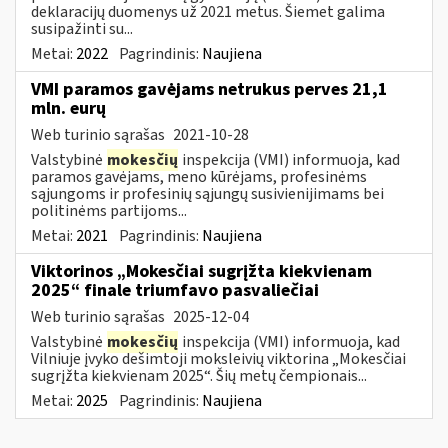
deklaracijų duomenys už 2021 metus. Šiemet galima
susipažinti su...
Metai:
2022
Pagrindinis:
Naujiena
VMI paramos gavėjams netrukus perves 21,1
mln. eurų
Web turinio sąrašas
2021-10-28
Valstybinė
mokesčių
inspekcija (VMI) informuoja, kad
paramos gavėjams, meno kūrėjams, profesinėms
sąjungoms ir profesinių sąjungų susivienijimams bei
politinėms partijoms...
Metai:
2021
Pagrindinis:
Naujiena
Viktorinos „Mokesčiai sugrįžta kiekvienam
2025“ finale triumfavo pasvaliečiai
Web turinio sąrašas
2025-12-04
Valstybinė
mokesčių
inspekcija (VMI) informuoja, kad
Vilniuje įvyko dešimtoji moksleivių viktorina „Mokesčiai
sugrįžta kiekvienam 2025“. Šių metų čempionais...
Metai:
2025
Pagrindinis:
Naujiena