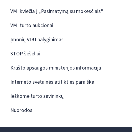
VMI kviečia į „Pasimatymą su mokesčiais“
VMI turto aukcionai
Įmonių VDU palyginimas
STOP šešėliui
Krašto apsaugos ministerijos informacija
Interneto svetainės atitikties paraiška
Ieškome turto savininkų
Nuorodos