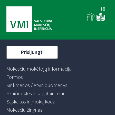
Prisijungti
Mokesčių mokėtojų informacija
Formos
Rinkmenos / Atviri duomenys
Skaičiuoklės ir pagalbininkai
Sąskaitos ir įmokų kodai
Mokesčių žinynas