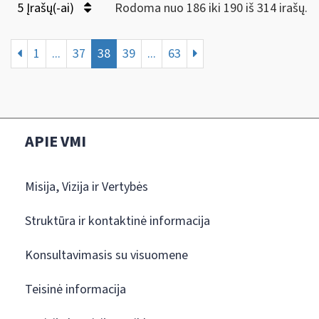
5 Įrašų(-ai)
Rodoma nuo 186 iki 190 iš 314 irašų.
1
...
37
38
39
...
63
APIE VMI
Misija, Vizija ir Vertybės
Struktūra ir kontaktinė informacija
Konsultavimasis su visuomene
Teisinė informacija