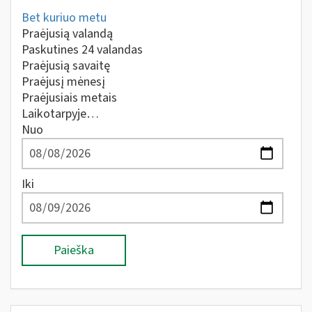
Bet kuriuo metu
Praėjusią valandą
Paskutines 24 valandas
Praėjusią savaitę
Praėjusį mėnesį
Praėjusiais metais
Laikotarpyje…
Nuo
Iki
Paieška