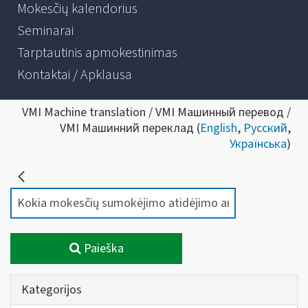
Mokesčių kalendorius
Seminarai
Tarptautinis apmokestinimas
Kontaktai / Apklausa
VMI Machine translation / VMI Машинный перевод /
VMI Машинний переклад (
English
,
Русский
,
Українська
)
Paieška
Kategorijos