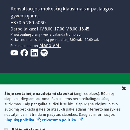
Konsultacijos mokesčių klausimais ir paslaugos
gyventojams:
+370 5 260 5060
Darbo laikas: I-IV 8.00-17.00, V 8.00-15.45.
Prieššventinę dieną - viena valanda trumpiau.
Kiekvieno mėnesio antrą penktadienį 8.00 val. - 12.00 val.
Mano VMI
Paklausimas per
Valstybinė mokesčių inspekcija prie Lietuvos
U
Respublikos finansų ministerijos
Šioje svetainėje naudojami slapukai
(angl. cookies). Būtinieji
slapukai įdiegiami automatiškai ir jiems nėra reikalingas Jūsų
Biudžetinė įstaiga. Juridinio asmens kodas — 188659752,
sutikimas. Taip pat galite sutikti ir su kitų slapukų naudojimu. Savo
adresas: Vasario 16-osios g. 14, 01107 Vilnius, Lietuva, el.paštas:
sutikimą bet kada galėsite atšaukti pakeisdami interneto naršyklės
vmi@vmi.lt
, E. pristatymo dėžutės adresas 188659752
nustatymus ir ištrindami įrašytus slapukus. Daugiau informacijos
Duomenys apie Valstybinę mokesčių inspekciją prie Lietuvos
Slapukų politika
;
Privatumo politika.
Respublikos finansų ministerijos kaupiami ir saugomi Juridinių
asmenų registre
Būtinieji slapukai