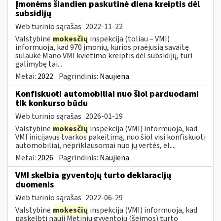
Įmonėms šiandien paskutinė diena kreiptis dėl
subsidijų
Web turinio sąrašas
2022-11-22
Valstybinė
mokesčių
inspekcija (toliau – VMI)
informuoja, kad 970 įmonių, kurios praėjusią savaitę
sulaukė Mano VMI kvietimo kreiptis dėl subsidijų, turi
galimybę tai...
Metai:
2022
Pagrindinis:
Naujiena
Konfiskuoti automobiliai nuo šiol parduodami
tik konkurso būdu
Web turinio sąrašas
2026-01-19
Valstybinė
mokesčių
inspekcija (VMI) informuoja, kad
VMI inicijavus tvarkos pakeitimą, nuo šiol visi konfiskuoti
automobiliai, nepriklausomai nuo jų vertės, el....
Metai:
2026
Pagrindinis:
Naujiena
VMI skelbia gyventojų turto deklaracijų
duomenis
Web turinio sąrašas
2022-06-29
Valstybinė
mokesčių
inspekcija (VMI) informuoja, kad
paskelbti nauji Metinių gyventojų (šeimos) turto