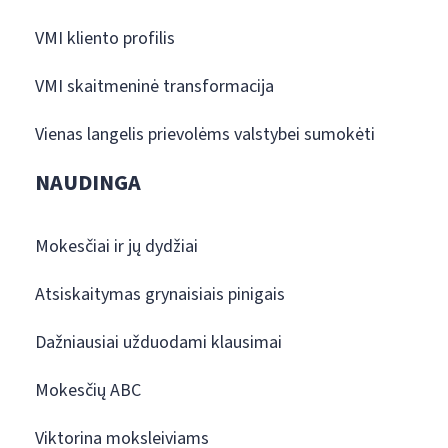
VMI kliento profilis
VMI skaitmeninė transformacija
Vienas langelis prievolėms valstybei sumokėti
NAUDINGA
Mokesčiai ir jų dydžiai
Atsiskaitymas grynaisiais pinigais
Dažniausiai užduodami klausimai
Mokesčių ABC
Viktorina moksleiviams