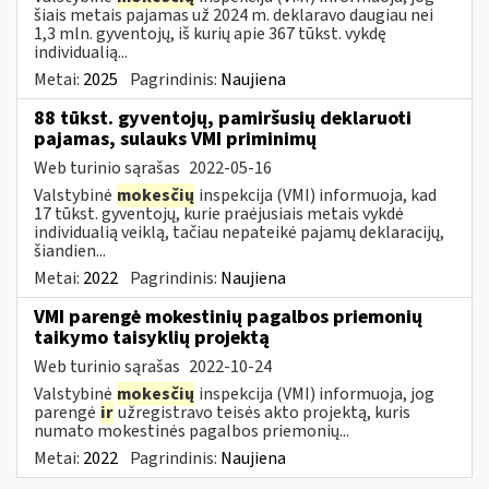
šiais metais pajamas už 2024 m. deklaravo daugiau nei
1,3 mln. gyventojų, iš kurių apie 367 tūkst. vykdę
individualią...
Metai:
2025
Pagrindinis:
Naujiena
88 tūkst. gyventojų, pamiršusių deklaruoti
pajamas, sulauks VMI priminimų
Web turinio sąrašas
2022-05-16
Valstybinė
mokesčių
inspekcija (VMI) informuoja, kad
17 tūkst. gyventojų, kurie praėjusiais metais vykdė
individualią veiklą, tačiau nepateikė pajamų deklaracijų,
šiandien...
Metai:
2022
Pagrindinis:
Naujiena
VMI parengė mokestinių pagalbos priemonių
taikymo taisyklių projektą
Web turinio sąrašas
2022-10-24
Valstybinė
mokesčių
inspekcija (VMI) informuoja, jog
parengė
ir
užregistravo teisės akto projektą, kuris
numato mokestinės pagalbos priemonių...
Metai:
2022
Pagrindinis:
Naujiena