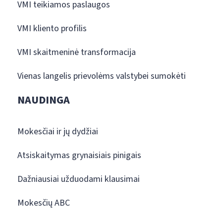
VMI teikiamos paslaugos
VMI kliento profilis
VMI skaitmeninė transformacija
Vienas langelis prievolėms valstybei sumokėti
NAUDINGA
Mokesčiai ir jų dydžiai
Atsiskaitymas grynaisiais pinigais
Dažniausiai užduodami klausimai
Mokesčių ABC