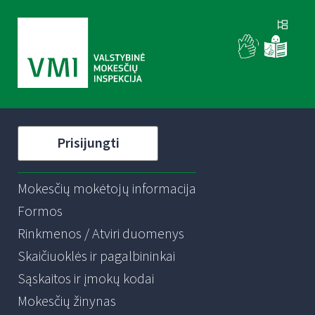
Prisijungti
Mokesčių mokėtojų informacija
Formos
Rinkmenos / Atviri duomenys
Skaičiuoklės ir pagalbininkai
Sąskaitos ir įmokų kodai
Mokesčių žinynas