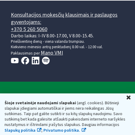
Konsultacijos mokesčių klausimais ir paslaugos
gyventojams:
+370 5 260 5060
Darbo laikas: I-IV 8.00-17.00, V 8.00-15.45.
Prieššventinę dieną - viena valanda trumpiau.
Kiekvieno mėnesio antrą penktadienį 8.00 val. - 12.00 val.
Mano VMI
Paklausimas per
Valstybinė mokesčių inspekcija prie Lietuvos
U
Respublikos finansų ministerijos
Šioje svetainėje naudojami slapukai
(angl. cookies). Būtinieji
slapukai įdiegiami automatiškai ir jiems nėra reikalingas Jūsų
Biudžetinė įstaiga. Juridinio asmens kodas — 188659752,
sutikimas. Taip pat galite sutikti ir su kitų slapukų naudojimu. Savo
adresas: Vasario 16-osios g. 14, 01107 Vilnius, Lietuva, el.paštas:
sutikimą bet kada galėsite atšaukti pakeisdami interneto naršyklės
vmi@vmi.lt
, E. pristatymo dėžutės adresas 188659752
nustatymus ir ištrindami įrašytus slapukus. Daugiau informacijos
Duomenys apie Valstybinę mokesčių inspekciją prie Lietuvos
Slapukų politika
;
Privatumo politika.
Respublikos finansų ministerijos kaupiami ir saugomi Juridinių