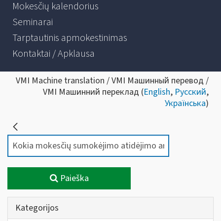
Mokesčių kalendorius
Seminarai
Tarptautinis apmokestinimas
Kontaktai / Apklausa
VMI Machine translation / VMI Машинный перевод /
VMI Машинний переклад (
English
,
Русский
,
Українська
)
Paieška
Kategorijos