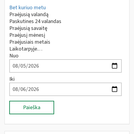
Bet kuriuo metu
Praėjusią valandą
Paskutines 24 valandas
Praėjusią savaitę
Praėjusį mėnesį
Praėjusiais metais
Laikotarpyje…
Nuo
Iki
Paieška