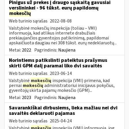
Pinigus už prekes į draugo sąskaitą gavusiai
verslininkei - 96 tūkst. eurų papildomų
mokesčių
Web turinio sąrašas
2022-08-08
Valstybinė mokesčių inspekcija (toliau – VMI)
informuoja, kad atlikus internete drabužiais
prekiaujančios gyventojos patikrinimą, papildomai
apskaičiuota daugiau nei 308 tūkst. eurų nedeklaruotų...
Metai:
2022
Pagrindinis:
Naujiena
Norintiems patikslinti pateiktus prašymus
skirti GPM dalį paramai liko dvi savaitės
Web turinio sąrašas
2023-06-14
Valstybinė
mokesčių
inspekcija (VMI) primena, kad
pernai
mokesčių
administratoriui inicijavus pokyčius,
gyventojų skirta pajamų mokesčio (GPM)...
Metai:
2023
Pagrindinis:
Naujiena
Savarankiškai dirbusiems, lieka mažiau nei dvi
savaitės deklaruoti pajamas
Web turinio sąrašas
2025-04-24
Valstybinė
mokesčių
inspekcija (VMI) informuoja, jog