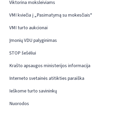
Viktorina moksleiviams
VMI kviečia į „Pasimatymą su mokesčiais“
VMI turto aukcionai
Įmonių VDU palyginimas
STOP šešėliui
Krašto apsaugos ministerijos informacija
Interneto svetainės atitikties paraiška
Ieškome turto savininkų
Nuorodos