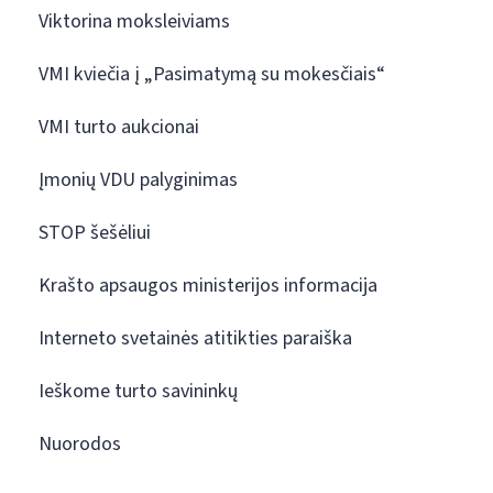
Viktorina moksleiviams
VMI kviečia į „Pasimatymą su mokesčiais“
VMI turto aukcionai
Įmonių VDU palyginimas
STOP šešėliui
Krašto apsaugos ministerijos informacija
Interneto svetainės atitikties paraiška
Ieškome turto savininkų
Nuorodos