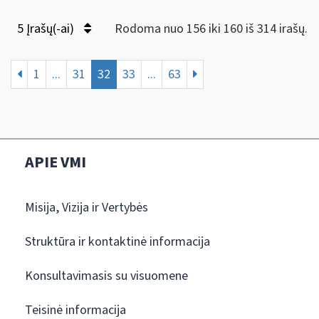
5 Įrašų(-ai)
Rodoma nuo 156 iki 160 iš 314 irašų.
1
...
31
32
33
...
63
APIE VMI
Misija, Vizija ir Vertybės
Struktūra ir kontaktinė informacija
Konsultavimasis su visuomene
Teisinė informacija