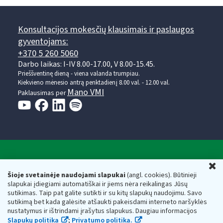
Konsultacijos mokesčių klausimais ir paslaugos
gyventojams:
+370 5 260 5060
Darbo laikas: I-IV 8.00-17.00, V 8.00-15.45.
Prieššventinę dieną - viena valanda trumpiau.
Kiekvieno mėnesio antrą penktadienį 8.00 val. - 12.00 val.
Mano VMI
Paklausimas per
Valstybinė mokesčių inspekcija prie Lietuvos
U
Respublikos finansų ministerijos
Šioje svetainėje naudojami slapukai
(angl. cookies). Būtinieji
slapukai įdiegiami automatiškai ir jiems nėra reikalingas Jūsų
Biudžetinė įstaiga. Juridinio asmens kodas — 188659752,
sutikimas. Taip pat galite sutikti ir su kitų slapukų naudojimu. Savo
adresas: Vasario 16-osios g. 14, 01107 Vilnius, Lietuva, el.paštas:
sutikimą bet kada galėsite atšaukti pakeisdami interneto naršyklės
vmi@vmi.lt
, E. pristatymo dėžutės adresas 188659752
nustatymus ir ištrindami įrašytus slapukus. Daugiau informacijos
Duomenys apie Valstybinę mokesčių inspekciją prie Lietuvos
Slapukų politika
;
Privatumo politika.