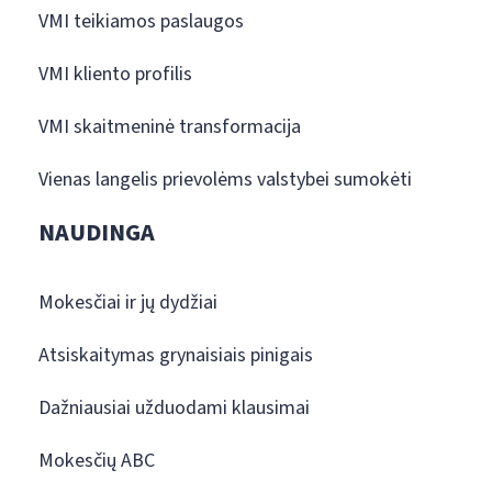
VMI teikiamos paslaugos
VMI kliento profilis
VMI skaitmeninė transformacija
Vienas langelis prievolėms valstybei sumokėti
NAUDINGA
Mokesčiai ir jų dydžiai
Atsiskaitymas grynaisiais pinigais
Dažniausiai užduodami klausimai
Mokesčių ABC