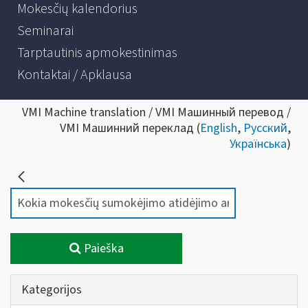
Mokesčių kalendorius
Seminarai
Tarptautinis apmokestinimas
Kontaktai / Apklausa
VMI Machine translation / VMI Машинный перевод /
VMI Машинний переклад (
English
,
Русский
,
Українська
)
Paieška
Kategorijos