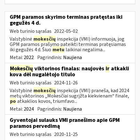
GPM paramos skyrimo terminas pratęstas iki
gegužės 4 d.
Web turinio sąrašas
2022-05-02
Valstybinė
mokesčių
inspekcija (VMI) informuoja, jog
GPM paramos prašymo pateikti terminas pratęsiamas
iki gegužės 4 d. Šiuo
metu
laikinai negalima...
Metai:
2022
Pagrindinis:
Naujiena
Mokesčių
viktorinos finalas: naujovės
ir
atkakli
kova dėl nugalėtojo titulo
Web turinio sąrašas
2024-11-26
Valstybinė
mokesčių
inspekcija (VMI) praneša, kad 2024
metų viktorinos „Mokesčiai sugrįžta kiekvienam“ finale,
po
atkaklios kovos, triumfavo...
Metai:
2024
Pagrindinis:
Naujiena
Gyventojai sulauks VMI pranešimo apie GPM
paramos pervedimą
Web turinio sąrašas
2020-11-25