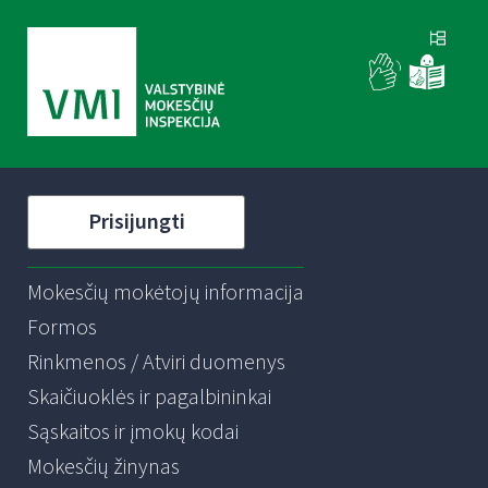
Prisijungti
Mokesčių mokėtojų informacija
Formos
Rinkmenos / Atviri duomenys
Skaičiuoklės ir pagalbininkai
Sąskaitos ir įmokų kodai
Mokesčių žinynas