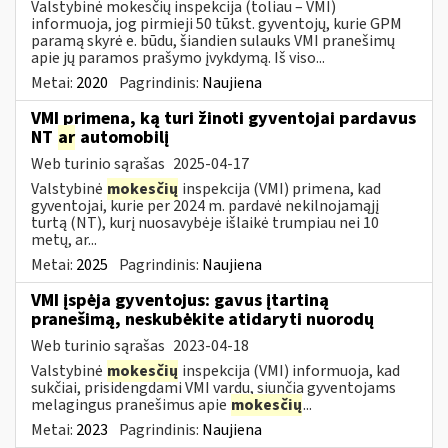
Valstybinė mokesčių inspekcija (toliau – VMI)
informuoja, jog pirmieji 50 tūkst. gyventojų, kurie GPM
paramą skyrė e. būdu, šiandien sulauks VMI pranešimų
apie jų paramos prašymo įvykdymą. Iš viso...
Metai:
2020
Pagrindinis:
Naujiena
VMI primena, ką turi žinoti gyventojai pardavus
NT
ar
automobilį
Web turinio sąrašas
2025-04-17
Valstybinė
mokesčių
inspekcija (VMI) primena, kad
gyventojai, kurie per 2024 m. pardavė nekilnojamąjį
turtą (NT), kurį nuosavybėje išlaikė trumpiau nei 10
metų, ar...
Metai:
2025
Pagrindinis:
Naujiena
VMI įspėja gyventojus: gavus įtartiną
pranešimą, neskubėkite atidaryti nuorodų
Web turinio sąrašas
2023-04-18
Valstybinė
mokesčių
inspekcija (VMI) informuoja, kad
sukčiai, prisidengdami VMI vardu, siunčia gyventojams
melagingus pranešimus apie
mokesčių
...
Metai:
2023
Pagrindinis:
Naujiena