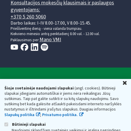
Konsultacijos mokesčių klausimais ir paslaugos
gyventojams:
+370 5 260 5060
Darbo laikas: I-IV 8.00-17.00, V 8.00-15.45.
Prieššventinę dieną - viena valanda trumpiau.
Kiekvieno mėnesio antrą penktadienį 8.00 val. - 12.00 val.
Mano VMI
Paklausimas per
Valstybinė mokesčių inspekcija prie Lietuvos
U
Respublikos finansų ministerijos
Šioje svetainėje naudojami slapukai
(angl. cookies). Būtinieji
slapukai įdiegiami automatiškai ir jiems nėra reikalingas Jūsų
Biudžetinė įstaiga. Juridinio asmens kodas — 188659752,
sutikimas. Taip pat galite sutikti ir su kitų slapukų naudojimu. Savo
adresas: Vasario 16-osios g. 14, 01107 Vilnius, Lietuva, el.paštas:
sutikimą bet kada galėsite atšaukti pakeisdami interneto naršyklės
vmi@vmi.lt
, E. pristatymo dėžutės adresas 188659752
nustatymus ir ištrindami įrašytus slapukus. Daugiau informacijos
Duomenys apie Valstybinę mokesčių inspekciją prie Lietuvos
Slapukų politika
;
Privatumo politika.
Respublikos finansų ministerijos kaupiami ir saugomi Juridinių
asmenų registre
Būtinieji slapukai
Naudojami sklandžiam svetainės veikimui ir įgalina pagrindines