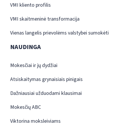
VMI kliento profilis
VMI skaitmeninė transformacija
Vienas langelis prievolėms valstybei sumokėti
NAUDINGA
Mokesčiai ir jų dydžiai
Atsiskaitymas grynaisiais pinigais
Dažniausiai užduodami klausimai
Mokesčių ABC
Viktorina moksleiviams