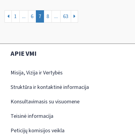
1
...
6
7
8
...
63
APIE VMI
Misija, Vizija ir Vertybės
Struktūra ir kontaktinė informacija
Konsultavimasis su visuomene
Teisinė informacija
Peticijų komisijos veikla