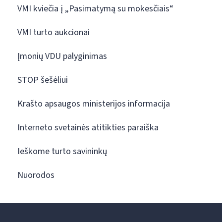
VMI kviečia į „Pasimatymą su mokesčiais“
VMI turto aukcionai
Įmonių VDU palyginimas
STOP šešėliui
Krašto apsaugos ministerijos informacija
Interneto svetainės atitikties paraiška
Ieškome turto savininkų
Nuorodos