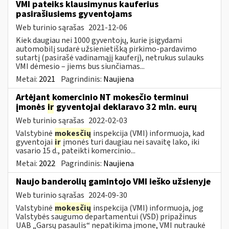
VMI pateiks klausimynus kauferius
pasirašiusiems gyventojams
Web turinio sąrašas
2021-12-06
Kiek daugiau nei 1000 gyventojų, kurie įsigydami
automobilį sudarė užsienietišką pirkimo-pardavimo
sutartį (pasirašė vadinamąjį kauferį), netrukus sulauks
VMI dėmesio – jiems bus siunčiamas...
Metai:
2021
Pagrindinis:
Naujiena
Artėjant komercinio NT mokesčio terminui
įmonės
ir
gyventojai deklaravo 32 mln. eurų
Web turinio sąrašas
2022-02-03
Valstybinė
mokesčių
inspekcija (VMI) informuoja, kad
gyventojai
ir
įmonės turi daugiau nei savaitę lako, iki
vasario 15 d., pateikti komercinio...
Metai:
2022
Pagrindinis:
Naujiena
Naujo banderolių gamintojo VMI ieško užsienyje
Web turinio sąrašas
2024-09-30
Valstybinė
mokesčių
inspekcija (VMI) informuoja, jog
Valstybės saugumo departamentui (VSD) pripažinus
UAB „Garsų pasaulis“ nepatikima įmone, VMI nutraukė