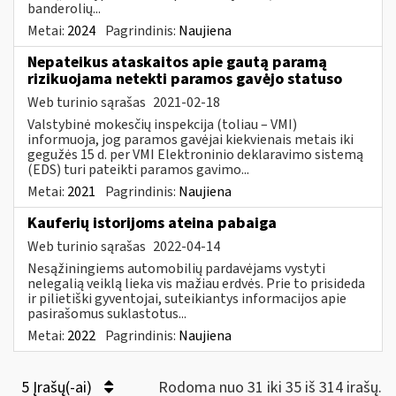
banderolių...
Metai:
2024
Pagrindinis:
Naujiena
Nepateikus ataskaitos apie gautą paramą
rizikuojama netekti paramos gavėjo statuso
Web turinio sąrašas
2021-02-18
Valstybinė mokesčių inspekcija (toliau – VMI)
informuoja, jog paramos gavėjai kiekvienais metais iki
gegužės 15 d. per VMI Elektroninio deklaravimo sistemą
(EDS) turi pateikti paramos gavimo...
Metai:
2021
Pagrindinis:
Naujiena
Kauferių istorijoms ateina pabaiga
Web turinio sąrašas
2022-04-14
Nesąžiningiems automobilių pardavėjams vystyti
nelegalią veiklą lieka vis mažiau erdvės. Prie to prisideda
ir pilietiški gyventojai, suteikiantys informacijos apie
pasirašomus suklastotus...
Metai:
2022
Pagrindinis:
Naujiena
5 Įrašų(-ai)
Rodoma nuo 31 iki 35 iš 314 irašų.