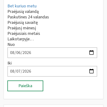
Bet kuriuo metu
Praėjusią valandą
Paskutines 24 valandas
Praėjusią savaitę
Praėjusį mėnesį
Praėjusiais metais
Laikotarpyje…
Nuo
Iki
Paieška