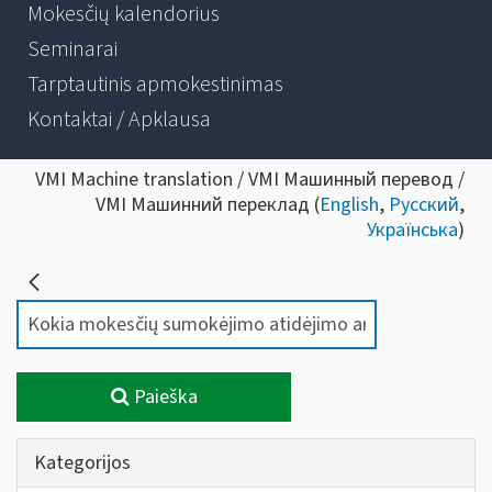
Mokesčių kalendorius
Seminarai
Tarptautinis apmokestinimas
Kontaktai / Apklausa
VMI Machine translation / VMI Машинный перевод /
VMI Машинний переклад (
English
,
Русский
,
Українська
)
Paieška
Kategorijos