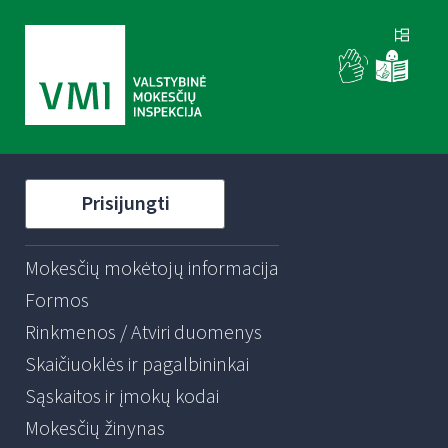
Prisijungti
Mokesčių mokėtojų informacija
Formos
Rinkmenos / Atviri duomenys
Skaičiuoklės ir pagalbininkai
Sąskaitos ir įmokų kodai
Mokesčių žinynas