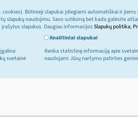
. cookies). Būtinieji slapukai įdiegiami automatiškai ir jiems
u kitų slapukų naudojimu. Savo sutikimą bet kada galėsite atš
i įrašytus slapukus. Daugiau informacijos
Slapukų politika
;
Pr
Analitiniai slapukai
įgalina
Renka statistinę informaciją apie svetai
ukų svetainė
naudojami Jūsų naršymo patirties gerini