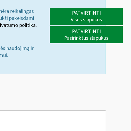
 nėra reikalingas
PATVIRTINTI
aukti pakeisdami
Visus slapukus
ivatumo politika.
PATVIRTINTI
Pasirinktus slapukus
nės naudojimą ir
mui.