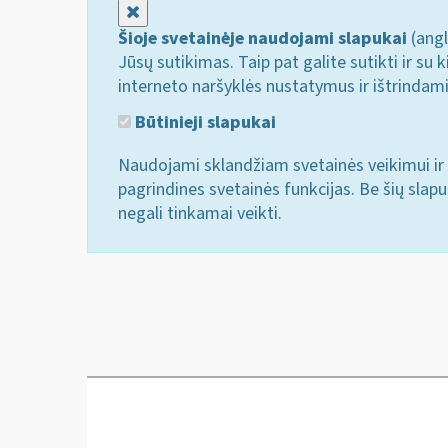
Uždaryti
Šioje svetainėje naudojami slapukai
(angl
Jūsų sutikimas. Taip pat galite sutikti ir s
interneto naršyklės nustatymus ir ištrindam
Būtinieji slapukai
Naudojami sklandžiam svetainės veikimui ir 
pagrindines svetainės funkcijas. Be šių slap
negali tinkamai veikti.