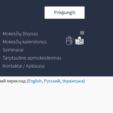
Prisijungti
Mokesčių žinynas
Mokesčių kalendorius
Seminarai
Tarptautinis apmokestinimas
Kontaktai / Apklausa
ний переклад (
English
,
Русский
,
Українська
)