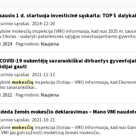
sausio 1 d. startuoja investicinė sąskaita: TOP 5 dalykai,
urinio sąrašas
2024-12-20
ybinė mokesčių inspekcija (VMI) informuoja, kad nuo 2025 m. sausio 
s tikslas - sudaryti palankesnes sąlygas investuojantiems gyventoj
:
2024
Pagrindinis:
Naujiena
COVID-19 nukentėję savarankiškai dirbantys gyventojai ik
idijai gauti
urinio sąrašas
2021-11-12
ybinė
mokesčių
inspekcija (toliau – VMI) informuoja, kad Ekono
mo savarankiškai...
:
2021
Pagrindinis:
Naujiena
ideda žemės mokesčio deklaravimas – Mano VMI naudoto
urinio sąrašas
2021-10-21
ybinė
mokesčių
inspekcija (toliau – VMI) informuoja, kad nuo šian
VMI jau gali sužinoti mokėtiną žemės mokesčio...