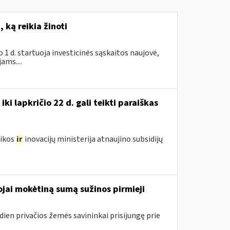
 ką reikia žinoti
1 d. startuoja investicinės sąskaitos naujovė,
ams....
i lapkričio 22 d. gali teikti paraiškas
mikos
ir
inovacijų ministerija atnaujino subsidijų
jai mokėtiną sumą sužinos pirmieji
dien privačios žemės savininkai prisijungę prie