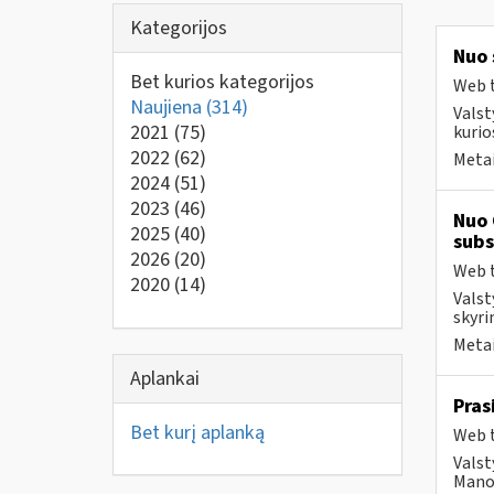
Kategorijos
Nuo 
Bet kurios kategorijos
Web t
Naujiena
(314)
Valst
2021
(75)
kurio
2022
(62)
Metai
2024
(51)
2023
(46)
Nuo 
2025
(40)
subs
2026
(20)
Web t
2020
(14)
Valst
skyri
Metai
Aplankai
Pras
Bet kurį aplanką
Web t
Valst
Mano 