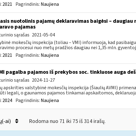
:
2021
Pagrindinis:
Naujiena
asis nuotolinis pajamų deklaravimas baigėsi – daugiau 
aravo pajamas
urinio sąrašas
2021-05-04
ybinė mokesčių inspekcija (toliau – VMI) informuoja, kad pasibai
ravimo procesui nuo metų pradžios daugiau nei 1,35 mln. gyventojų 
:
2021
Pagrindinis:
Naujiena
MI pagalba pajamos iš prekybos soc. tinkluose auga deš
urinio sąrašas
2024-11-27
ių apskrities valstybinė mokesčių inspekcija (Šiaulių AVMI) primena
būti legali, o gaunamos pajamos tinkamai apskaitomos, deklaruoja
:
2024
Pagrindinis:
Naujiena
ų(-ai)
Rodoma nuo 71 iki 75 iš 314 irašų.