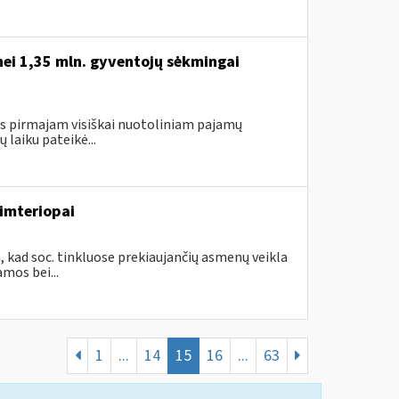
nei 1,35 mln. gyventojų sėkmingai
gus pirmajam visiškai nuotoliniam pajamų
laiku pateikė...
imteriopai
, kad soc. tinkluose prekiaujančių asmenų veikla
mos bei...
1
...
14
15
16
...
63