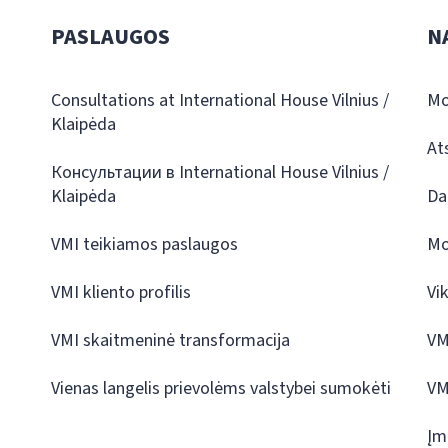
PASLAUGOS
N
Consultations at International House Vilnius /
Mo
Klaipėda
At
Консультации в International House Vilnius /
Klaipėda
Da
VMI teikiamos paslaugos
Mo
VMI kliento profilis
Vi
VMI skaitmeninė transformacija
VM
Vienas langelis prievolėms valstybei sumokėti
VM
Įm