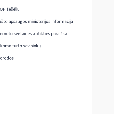
OP šešėliui
ašto apsaugos ministerijos informacija
terneto svetainės atitikties paraiška
škome turto savininkų
orodos