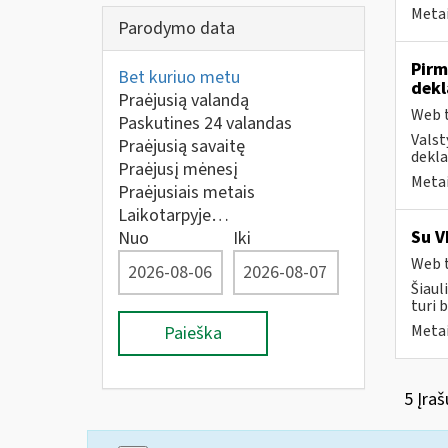
Metai
Parodymo data
Pirm
Bet kuriuo metu
dekl
Praėjusią valandą
Web t
Paskutines 24 valandas
Valst
Praėjusią savaitę
dekla
Praėjusį mėnesį
Metai
Praėjusiais metais
Laikotarpyje…
Su V
Nuo
Iki
Web t
Šiaul
turi 
Metai
Paieška
5 Įraš