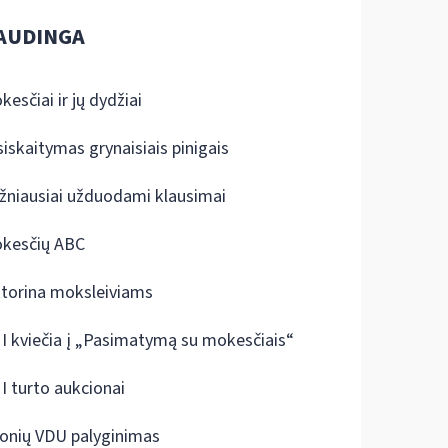
AUDINGA
kesčiai ir jų dydžiai
siskaitymas grynaisiais pinigais
žniausiai užduodami klausimai
kesčių ABC
ktorina moksleiviams
I kviečia į „Pasimatymą su mokesčiais“
I turto aukcionai
onių VDU palyginimas