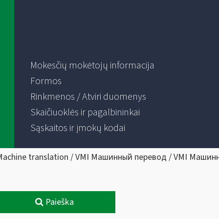
Mokesčių mokėtojų informacija
Formos
Rinkmenos / Atviri duomenys
Skaičiuoklės ir pagalbininkai
Sąskaitos ir įmokų kodai
Machine translation / VMI Машинный перевод / VMI Машин
Paieška