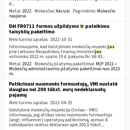
d....
Metai:
2022
Mokesčiai:
Akcizai
Pagrindinis:
Mokesčio
naujiena
Dėl FR0711 formos užpildymo
ir
pateikimo
taisyklių pakeitimo
Web turinio sąrašas
2022-10-31
Informuojame, kad Valstybinės mokesčių inspekci
jos
prie Lietuvos Respublikos finansų ministeri
jos
viršininko 2022 m. spalio 19 d. įsakymu Nr. VA-81...
Metai:
2022
Mokesčių įstatymų pakeitimai:
MĮP 2021 »
Mokesčių administravimo įstatymo pakeitimai nuo 2023
m.
Patikrinusi nuomonės formuotoją, VMI nustatė
daugiau nei 200 tūkst. eurų nedeklaruotų
pajamų
Web turinio sąrašas
2022-04-25
Valstybinė mokesčių inspekcija (toliau – VMI)
informuoja, jog atlikus vieno nuomonės formuotojo
(angl. influencer) operatyvų patikrinimą, asmuo iš
individualios veiklos deklaravo apie 200,5 tūkst....