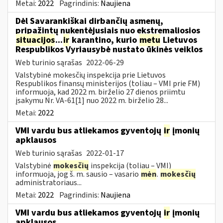
Metai:
2022
Pagrindinis:
Naujiena
Dėl Savarankiškai dirbančių asmenų,
pripažintų nukentėjusiais nuo ekstremaliosios
situacijos
...
ir
karantino, kurio
metu
Lietuvos
Respublikos Vyriausybė nustato ūkinės veiklos
Web turinio sąrašas
2022-06-29
Valstybinė mokesčių inspekcija prie Lietuvos
Respublikos finansų ministerijos (toliau – VMI prie FM)
informuoja, kad 2022 m. birželio 27 dienos priimtu
įsakymu Nr. VA-61[1] nuo 2022 m. birželio 28...
Metai:
2022
VMI vardu bus atliekamos gyventojų
ir
įmonių
apklausos
Web turinio sąrašas
2022-01-17
Valstybinė
mokesčių
inspekcija (toliau – VMI)
informuoja, jog š. m. sausio – vasario
mėn
.
mokesčių
administratoriaus...
Metai:
2022
Pagrindinis:
Naujiena
VMI vardu bus atliekamos gyventojų
ir
įmonių
apklausos