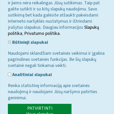
ir jiems nėra reikalingas Jūsų sutikimas. Taip pat
galite sutikti ir su kitų slapukų naudojimu. Savo
sutikimą bet kada galėsite atšaukti pakeisdami
interneto naršyklės nustatymus ir ištrindami
įrašytus slapukus. Daugiau informacijos
Slapukų
politika
;
Privatumo politika.
Būtinieji slapukai
Naudojami sklandžiam svetainės veikimui ir įgalina
pagrindines svetainės funkcijas. Be šių slapukų
svetainė negali tinkamai veikti.
Analitiniai slapukai
Renka statistinę informaciją apie svetainės
naudojimą ir naudojami Jūsų naršymo patirties
gerinimui.
PATVIRTINTI