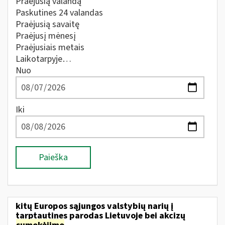
Praėjusią valandą
Paskutines 24 valandas
Praėjusią savaitę
Praėjusį mėnesį
Praėjusiais metais
Laikotarpyje…
Nuo
Iki
Paieška
kitų Europos sąjungos valstybių narių į
tarptautines parodas Lietuvoje bei akcizų