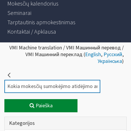
Mokesčių kalendorius
Seminarai
Tarptautinis apmokestinimas
Kontaktai / Apklausa
VMI Machine translation / VMI Машинный перевод /
VMI Машинний переклад (
English
,
Русский
,
Українська
)
Paieška
Kategorijos