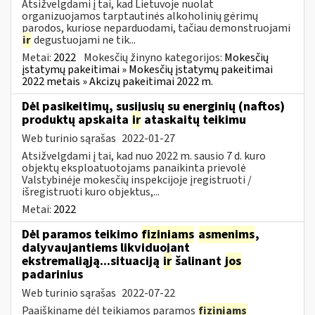
Atsižvelgdami į tai, kad Lietuvoje nuolat
organizuojamos tarptautinės alkoholinių gėrimų
parodos, kuriose neparduodami, tačiau demonstruojami
ir
degustuojami ne tik...
Metai:
2022
Mokesčių žinyno kategorijos:
Mokesčių
įstatymų pakeitimai » Mokesčių įstatymų pakeitimai
2022 metais » Akcizų pakeitimai 2022 m.
Dėl pasikeitimų, susijusių su energinių (naftos)
produktų apskaita
ir
ataskaitų teikimu
Web turinio sąrašas
2022-01-27
Atsižvelgdami į tai, kad nuo 2022 m. sausio 7 d. kuro
objektų eksploatuotojams panaikinta prievolė
Valstybinėje mokesčių inspekcijoje įregistruoti /
išregistruoti kuro objektus,...
Metai:
2022
Dėl paramos teikimo
fiziniams
asmenims
,
dalyvaujantiems likviduojant
ekstremaliąją...situaciją
ir
šalinant
jos
padarinius
Web turinio sąrašas
2022-07-22
Paaiškiname dėl teikiamos paramos
fiziniams