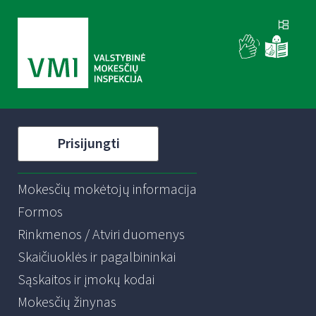
Prisijungti
Mokesčių mokėtojų informacija
Formos
Rinkmenos / Atviri duomenys
Skaičiuoklės ir pagalbininkai
Sąskaitos ir įmokų kodai
Mokesčių žinynas