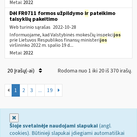
Metai:
2022
Dėl FR0711 formos užpildymo
ir
pateikimo
taisyklių pakeitimo
Web turinio sąrašas
2022-10-28
Informuojame, kad Valstybinės mokesčių inspekci
jos
prie Lietuvos Respublikos finansų ministeri
jos
viršininko 2022 m. spalio 19 d....
Metai:
2022
20 Įrašų(-ai)
Rodoma nuo 1 iki 20 iš 370 irašų.
1
2
3
...
19
Uždaryti
Šioje svetainėje naudojami slapukai
(angl.
cookies). Būtinieji slapukai įdiegiami automatiškai