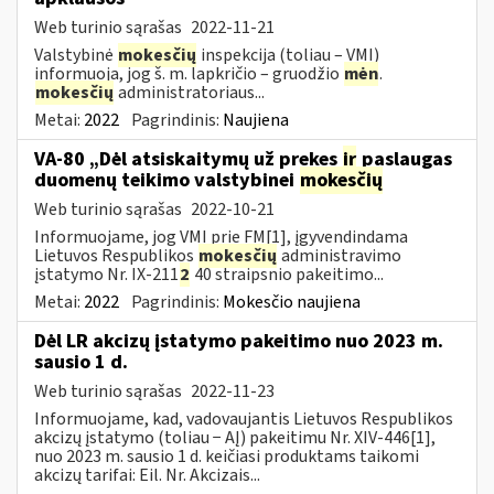
Web turinio sąrašas
2022-11-21
Valstybinė
mokesčių
inspekcija (toliau – VMI)
informuoja, jog š. m. lapkričio – gruodžio
mėn
.
mokesčių
administratoriaus...
Metai:
2022
Pagrindinis:
Naujiena
VA-80 „Dėl atsiskaitymų už prekes
ir
paslaugas
duomenų teikimo valstybinei
mokesčių
Web turinio sąrašas
2022-10-21
Informuojame, jog VMI prie FM[1], įgyvendindama
Lietuvos Respublikos
mokesčių
administravimo
įstatymo Nr. IX-211
2
40 straipsnio pakeitimo...
Metai:
2022
Pagrindinis:
Mokesčio naujiena
Dėl LR akcizų įstatymo pakeitimo nuo 2023 m.
sausio 1 d.
Web turinio sąrašas
2022-11-23
Informuojame, kad, vadovaujantis Lietuvos Respublikos
akcizų įstatymo (toliau − AĮ) pakeitimu Nr. XIV-446[1],
nuo 2023 m. sausio 1 d. keičiasi produktams taikomi
akcizų tarifai: Eil. Nr. Akcizais...