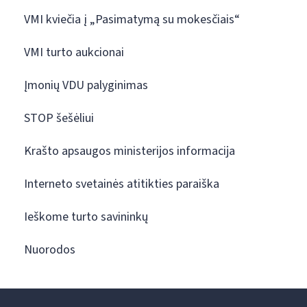
VMI kviečia į „Pasimatymą su mokesčiais“
VMI turto aukcionai
Įmonių VDU palyginimas
STOP šešėliui
Krašto apsaugos ministerijos informacija
Interneto svetainės atitikties paraiška
Ieškome turto savininkų
Nuorodos