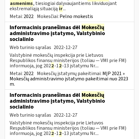
asmenims
, tiesiogiai dalyvaujantiems likviduojant
ekstremaliąją situaciją
ir
...
Metai:
2022
Mokesčiai:
Pelno mokestis
Informacinis pranešimas dėl
Mokesčių
administravimo įstatymo, Valstybinio
socialinio
Web turinio sąrašas
2022-12-27
Valstybinė mokesčių inspekcija prie Lietuvos
Respublikos finansų ministerijos (toliau — VMI prie FM)
informuoja, jog 202
2
-1
2
-13 įstatymu Nr....
Metai:
2022
Mokesčių įstatymų pakeitimai:
MĮP 2021 »
Mokesčių administravimo įstatymo pakeitimai nuo 2023
m.
Informacinis pranešimas dėl
Mokesčių
administravimo įstatymo, Valstybinio
socialinio
Web turinio sąrašas
2022-12-27
Valstybinė mokesčių inspekcija prie Lietuvos
Respublikos finansų ministerijos (toliau — VMI prie FM)
informuoja, jog 202
2
-1
2
-13 įstatymu Nr....