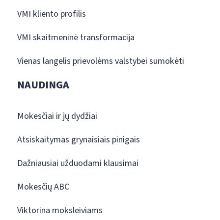
VMI kliento profilis
VMI skaitmeninė transformacija
Vienas langelis prievolėms valstybei sumokėti
NAUDINGA
Mokesčiai ir jų dydžiai
Atsiskaitymas grynaisiais pinigais
Dažniausiai užduodami klausimai
Mokesčių ABC
Viktorina moksleiviams