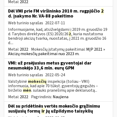
Metai:
2022
Dėl VMI prie FM viršininko 2010 m. rugpjūčio
2
d. įsakymo Nr. VA-88 pakeitimo
Web turinio sąrašas
2022-07-11
Informuojame, kad, atsižvelgdami į 2019 m. gruodžio 19
d. Tarybos direktyvos (ES) 2020/26
2
, kuria nustatoma
bendroji akcizų tvarka, nuostatas, į 2021 m. gruodžio 16
d....
Metai:
2022
Mokesčių įstatymų pakeitimai:
MĮP 2021 »
Akcizų mokesčių pakeitimai nuo 2023 m.
VMI: už praėjusius metus gyventojai dar
nesumokėjo 33,6 mln. eurų GPM
Web turinio sąrašas
2022-05-24
Valstybinė
mokesčių
inspekcija (toliau - VMI)
informuoja, kad apie 70 tūkst. gyventojų gegužės –
birželio
mėn
. sulauks pranešimų apie deklaruotą...
Metai:
2022
Pagrindinis:
Naujiena
Dėl su pridėtinės vertės mokesčio grąžinimu
susijusių formų
ir
jų užpildymo taisyklių