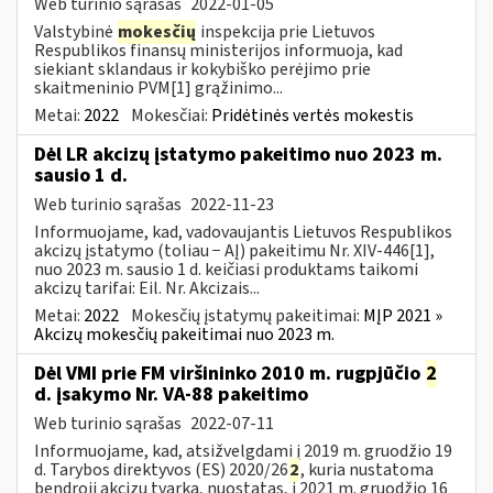
Web turinio sąrašas
2022-01-05
Valstybinė
mokesčių
inspekcija prie Lietuvos
Respublikos finansų ministerijos informuoja, kad
siekiant sklandaus ir kokybiško perėjimo prie
skaitmeninio PVM[1] grąžinimo...
Metai:
2022
Mokesčiai:
Pridėtinės vertės mokestis
Dėl LR akcizų įstatymo pakeitimo nuo 2023 m.
sausio 1 d.
Web turinio sąrašas
2022-11-23
Informuojame, kad, vadovaujantis Lietuvos Respublikos
akcizų įstatymo (toliau − AĮ) pakeitimu Nr. XIV-446[1],
nuo 2023 m. sausio 1 d. keičiasi produktams taikomi
akcizų tarifai: Eil. Nr. Akcizais...
Metai:
2022
Mokesčių įstatymų pakeitimai:
MĮP 2021 »
Akcizų mokesčių pakeitimai nuo 2023 m.
Dėl VMI prie FM viršininko 2010 m. rugpjūčio
2
d. įsakymo Nr. VA-88 pakeitimo
Web turinio sąrašas
2022-07-11
Informuojame, kad, atsižvelgdami į 2019 m. gruodžio 19
d. Tarybos direktyvos (ES) 2020/26
2
, kuria nustatoma
bendroji akcizų tvarka, nuostatas, į 2021 m. gruodžio 16