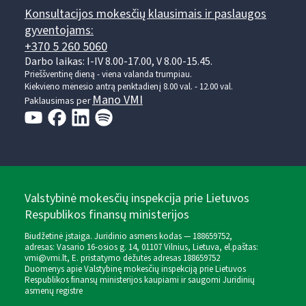
Konsultacijos mokesčių klausimais ir paslaugos
gyventojams:
+370 5 260 5060
Darbo laikas: I-IV 8.00-17.00, V 8.00-15.45.
Prieššventinę dieną - viena valanda trumpiau.
Kiekvieno mėnesio antrą penktadienį 8.00 val. - 12.00 val.
Mano VMI
Paklausimas per
Valstybinė mokesčių inspekcija prie Lietuvos
Respublikos finansų ministerijos
Biudžetinė įstaiga. Juridinio asmens kodas — 188659752,
adresas: Vasario 16-osios g. 14, 01107 Vilnius, Lietuva, el.paštas:
vmi@vmi.lt
, E. pristatymo dėžutės adresas 188659752
Duomenys apie Valstybinę mokesčių inspekciją prie Lietuvos
Respublikos finansų ministerijos kaupiami ir saugomi Juridinių
asmenų registre