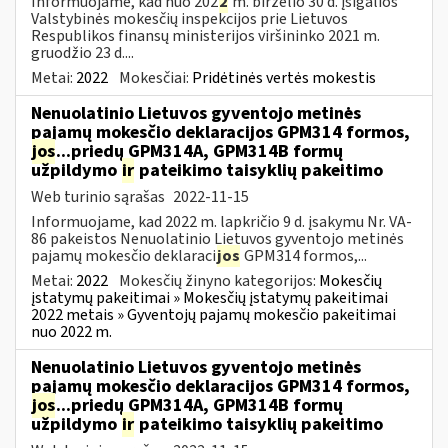
Informuojame, kad nuo 202
2
m. birželio 30 d. įsigalios
Valstybinės mokesčių inspekcijos prie Lietuvos
Respublikos finansų ministerijos viršininko 2021 m.
gruodžio 23 d....
Metai:
2022
Mokesčiai:
Pridėtinės vertės mokestis
Nenuolatinio Lietuvos gyventojo metinės
pajamų mokesčio deklaracijos GPM314 formos,
jos
...priedų GPM314A, GPM314B formų
užpildymo
ir
pateikimo taisyklių pakeitimo
Web turinio sąrašas
2022-11-15
Informuojame, kad 2022 m. lapkričio 9 d. įsakymu Nr. VA-
86 pakeistos Nenuolatinio Lietuvos gyventojo metinės
pajamų mokesčio deklaraci
jos
GPM314 formos,...
Metai:
2022
Mokesčių žinyno kategorijos:
Mokesčių
įstatymų pakeitimai » Mokesčių įstatymų pakeitimai
2022 metais » Gyventojų pajamų mokesčio pakeitimai
nuo 2022 m.
Nenuolatinio Lietuvos gyventojo metinės
pajamų mokesčio deklaracijos GPM314 formos,
jos
...priedų GPM314A, GPM314B formų
užpildymo
ir
pateikimo taisyklių pakeitimo