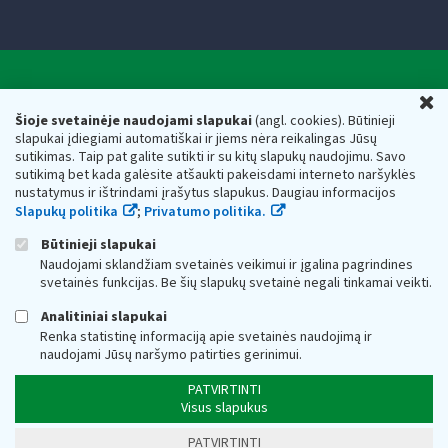
Valstybinė mokesčių inspekcija prie Lietuvos
U
Respublikos finansų ministerijos
Šioje svetainėje naudojami slapukai
(angl. cookies). Būtinieji
slapukai įdiegiami automatiškai ir jiems nėra reikalingas Jūsų
Biudžetinė įstaiga. Juridinio asmens kodas — 188659752,
sutikimas. Taip pat galite sutikti ir su kitų slapukų naudojimu. Savo
adresas: Vasario 16-osios g. 14, 01107 Vilnius, Lietuva, el.paštas:
sutikimą bet kada galėsite atšaukti pakeisdami interneto naršyklės
vmi@vmi.lt
, E. pristatymo dėžutės adresas 188659752
nustatymus ir ištrindami įrašytus slapukus. Daugiau informacijos
Duomenys apie Valstybinę mokesčių inspekciją prie Lietuvos
Slapukų politika
;
Privatumo politika.
Respublikos finansų ministerijos kaupiami ir saugomi Juridinių
asmenų registre
Būtinieji slapukai
Naudojami sklandžiam svetainės veikimui ir įgalina pagrindines
svetainės funkcijas. Be šių slapukų svetainė negali tinkamai veikti.
Analitiniai slapukai
Renka statistinę informaciją apie svetainės naudojimą ir
naudojami Jūsų naršymo patirties gerinimui.
PATVIRTINTI
Visus slapukus
PATVIRTINTI