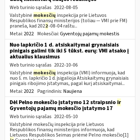
Web turinio sąrašas
2022-08-05
Valstybinė
mokesčių
inspekcija prie Lietuvos
Respublikos finansų ministerijos (toliau — VMI prie FM)
praneša, kad 202
2
-08-04 raštu...
Metai:
2022
Mokesčiai:
Gyventojų pajamų mokestis
Nuo lapkričio 1 d. atsiskaitymai grynaisiais
pinigais galimi tik iki 5 tūkst. eurų: VMI atsako į
aktualius klausimus
Web turinio sąrašas
2022-10-06
Valstybinė
mokesčių
inspekcija (VMI) informuoja, kad
nuo š. m. lapkričio 1 d. įsigalioja Atsiskaitymų grynaisiais
pinigais ribojimo įstatymas, pagal kurį atsiskaitymai...
Metai:
2022
Pagrindinis:
Naujiena
Dėl Pelno mokesčio įstatymo 12 straipsnio
ir
Gyventojų pajamų mokesčio įstatymo 17
Web turinio sąrašas
2022-05-10
Valstybinė mokesčių inspekcija prie Lietuvos
Respublikos finansų ministerijos informuoja, kad
Lietuvos Respublikos Seimas priėmė Pelno mokesčio[1]