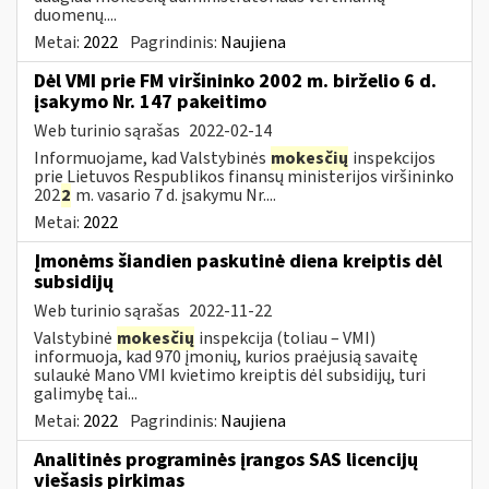
duomenų....
Metai:
2022
Pagrindinis:
Naujiena
Dėl VMI prie FM viršininko 2002 m. birželio 6 d.
įsakymo Nr. 147 pakeitimo
Web turinio sąrašas
2022-02-14
Informuojame, kad Valstybinės
mokesčių
inspekcijos
prie Lietuvos Respublikos finansų ministerijos viršininko
202
2
m. vasario 7 d. įsakymu Nr....
Metai:
2022
Įmonėms šiandien paskutinė diena kreiptis dėl
subsidijų
Web turinio sąrašas
2022-11-22
Valstybinė
mokesčių
inspekcija (toliau – VMI)
informuoja, kad 970 įmonių, kurios praėjusią savaitę
sulaukė Mano VMI kvietimo kreiptis dėl subsidijų, turi
galimybę tai...
Metai:
2022
Pagrindinis:
Naujiena
Analitinės programinės įrangos SAS licencijų
viešasis pirkimas