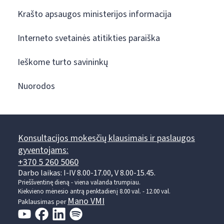
Krašto apsaugos ministerijos informacija
Interneto svetainės atitikties paraiška
Ieškome turto savininkų
Nuorodos
Konsultacijos mokesčių klausimais ir paslaugos
gyventojams:
+370 5 260 5060
Darbo laikas: I-IV 8.00-17.00, V 8.00-15.45.
Prieššventinę dieną - viena valanda trumpiau.
Kiekvieno mėnesio antrą penktadienį 8.00 val. - 12.00 val.
Mano VMI
Paklausimas per