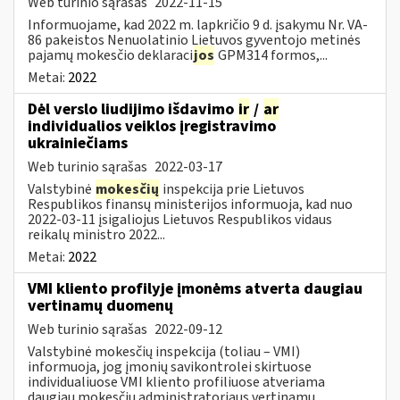
Web turinio sąrašas
2022-11-15
Informuojame, kad 2022 m. lapkričio 9 d. įsakymu Nr. VA-
86 pakeistos Nenuolatinio Lietuvos gyventojo metinės
pajamų mokesčio deklaraci
jos
GPM314 formos,...
Metai:
2022
Dėl verslo liudijimo išdavimo
ir
/
ar
individualios veiklos įregistravimo
ukrainiečiams
Web turinio sąrašas
2022-03-17
Valstybinė
mokesčių
inspekcija prie Lietuvos
Respublikos finansų ministerijos informuoja, kad nuo
2022-03-11 įsigaliojus Lietuvos Respublikos vidaus
reikalų ministro 2022...
Metai:
2022
VMI kliento profilyje įmonėms atverta daugiau
vertinamų duomenų
Web turinio sąrašas
2022-09-12
Valstybinė mokesčių inspekcija (toliau – VMI)
informuoja, jog įmonių savikontrolei skirtuose
individualiuose VMI kliento profiliuose atveriama
daugiau mokesčių administratoriaus vertinamų