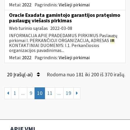
Metai:
2022
Pagrindinis:
Viešieji pirkimai
Oracle Exadata gamintojo garantijos pratęsimo
paslaugų viešasis pirkimas
Web turinio sąrašas
2022-03-08
INFORMACIJA APIE PRADEDAMUS PIRKIMUS Paslaugų
pirkimai I. PERKANČIOJI ORGANIZACIJA, ADRESAS
IR
KONTAKTINIAI DUOMENYS: I.1. Perkančiosios
organizacijos pavadinimas...
Metai:
2022
Pagrindinis:
Viešieji pirkimai
20 Įrašų(-ai)
Rodoma nuo 181 iki 200 iš 370 irašų.
1
...
9
10
11
...
19
APIE VMI