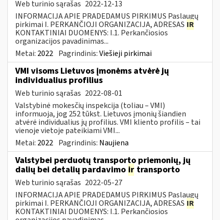
Web turinio sąrašas
2022-12-13
INFORMACIJA APIE PRADEDAMUS PIRKIMUS Paslaugų
pirkimai I. PERKANČIOJI ORGANIZACIJA, ADRESAS
IR
KONTAKTINIAI DUOMENYS: I.1. Perkančiosios
organizacijos pavadinimas...
Metai:
2022
Pagrindinis:
Viešieji pirkimai
VMI visoms Lietuvos įmonėms atvėrė jų
individualius profilius
Web turinio sąrašas
2022-08-01
Valstybinė mokesčių inspekcija (toliau – VMI)
informuoja, jog 252 tūkst. Lietuvos įmonių šiandien
atvėrė individualius jų profilius. VMI kliento profilis – tai
vienoje vietoje pateikiami VMI...
Metai:
2022
Pagrindinis:
Naujiena
Valstybei perduotų transporto priemonių, jų
dalių bei detalių pardavimo
ir
transporto
Web turinio sąrašas
2022-05-27
INFORMACIJA APIE PRADEDAMUS PIRKIMUS Paslaugų
pirkimai I. PERKANČIOJI ORGANIZACIJA, ADRESAS
IR
KONTAKTINIAI DUOMENYS: I.1. Perkančiosios
organizacijos pavadinimas...