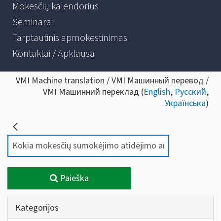
Mokesčių kalendorius
Seminarai
Tarptautinis apmokestinimas
Kontaktai / Apklausa
VMI Machine translation / VMI Машинный перевод /
VMI Машинний переклад (
English
,
Русский
,
Українська
)
Paieška
Kategorijos