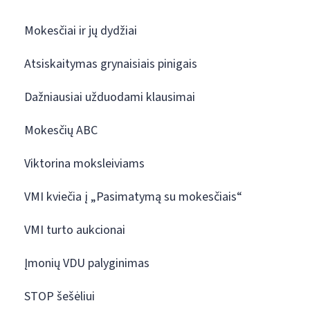
Mokesčiai ir jų dydžiai
Atsiskaitymas grynaisiais pinigais
Dažniausiai užduodami klausimai
Mokesčių ABC
Viktorina moksleiviams
VMI kviečia į „Pasimatymą su mokesčiais“
VMI turto aukcionai
Įmonių VDU palyginimas
STOP šešėliui