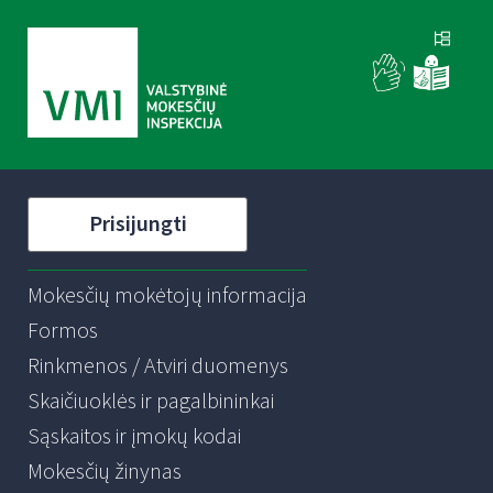
Prisijungti
Mokesčių mokėtojų informacija
Formos
Rinkmenos / Atviri duomenys
Skaičiuoklės ir pagalbininkai
Sąskaitos ir įmokų kodai
Mokesčių žinynas