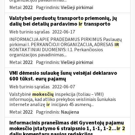
Metai:
2022
Pagrindinis:
Viešieji pirkimai
Valstybei perduotų transporto priemonių, jų
dalių bei detalių pardavimo
ir
transporto
Web turinio sąrašas
2022-06-17
INFORMACIJA APIE PRADEDAMUS PIRKIMUS Paslaugų
pirkimai I. PERKANČIOJI ORGANIZACIJA, ADRESAS
IR
KONTAKTINIAI DUOMENYS: I.1. Perkančiosios
organizacijos pavadinimas...
Metai:
2022
Pagrindinis:
Viešieji pirkimai
VMI dėmesio sulaukę šunų veisėjai deklaravo
600 tūkst. eurų pajamų
Web turinio sąrašas
2022-06-07
Valstybinė
mokesčių
inspekcija (toliau – VMI)
informuoja, kad atliko prekybos veisliniais šuniukais
internete analizę
ir
inicijavo 45 asmenų...
Metai:
2022
Pagrindinis:
Naujiena
Informacinis pranešimas dėl Gyventojų pajamų
mokesčio įstatymo 6 straipsnio 1, 1-1, 1-
2
...
ir
2
dalių komentarų naujos redakcijos