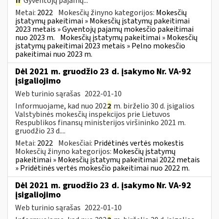
ir
Gyventojų pajamų...
Metai:
2022
Mokesčių žinyno kategorijos:
Mokesčių
įstatymų pakeitimai » Mokesčių įstatymų pakeitimai
2023 metais » Gyventojų pajamų mokesčio pakeitimai
nuo 2023 m.
Mokesčių įstatymų pakeitimai » Mokesčių
įstatymų pakeitimai 2023 metais » Pelno mokesčio
pakeitimai nuo 2023 m.
Dėl 2021 m. gruodžio 23 d. įsakymo Nr. VA-92
įsigaliojimo
Web turinio sąrašas
2022-01-10
Informuojame, kad nuo 202
2
m. birželio 30 d. įsigalios
Valstybinės mokesčių inspekcijos prie Lietuvos
Respublikos finansų ministerijos viršininko 2021 m.
gruodžio 23 d....
Metai:
2022
Mokesčiai:
Pridėtinės vertės mokestis
Mokesčių žinyno kategorijos:
Mokesčių įstatymų
pakeitimai » Mokesčių įstatymų pakeitimai 2022 metais
» Pridėtinės vertės mokesčio pakeitimai nuo 2022 m.
Dėl 2021 m. gruodžio 23 d. įsakymo Nr. VA-92
įsigaliojimo
Web turinio sąrašas
2022-01-10