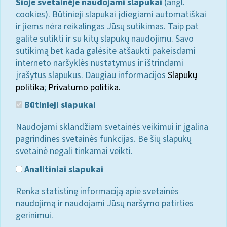
Šioje svetainėje naudojami slapukai
(angl.
cookies). Būtinieji slapukai įdiegiami automatiškai
ir jiems nėra reikalingas Jūsų sutikimas. Taip pat
galite sutikti ir su kitų slapukų naudojimu. Savo
sutikimą bet kada galėsite atšaukti pakeisdami
interneto naršyklės nustatymus ir ištrindami
įrašytus slapukus. Daugiau informacijos
Slapukų
politika
;
Privatumo politika.
Būtinieji slapukai
Naudojami sklandžiam svetainės veikimui ir įgalina
pagrindines svetainės funkcijas. Be šių slapukų
svetainė negali tinkamai veikti.
Analitiniai slapukai
Renka statistinę informaciją apie svetainės
naudojimą ir naudojami Jūsų naršymo patirties
gerinimui.