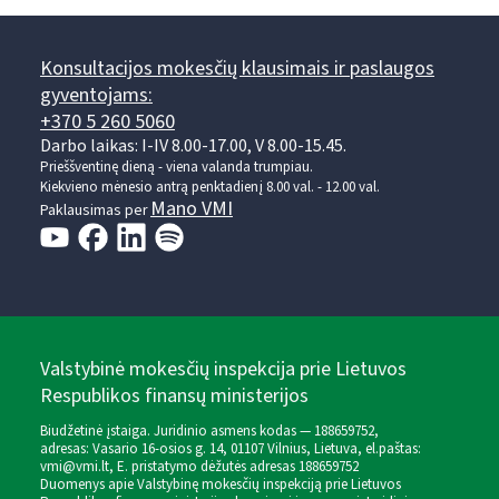
Konsultacijos mokesčių klausimais ir paslaugos
gyventojams:
+370 5 260 5060
Darbo laikas: I-IV 8.00-17.00, V 8.00-15.45.
Prieššventinę dieną - viena valanda trumpiau.
Kiekvieno mėnesio antrą penktadienį 8.00 val. - 12.00 val.
Mano VMI
Paklausimas per
Valstybinė mokesčių inspekcija prie Lietuvos
Respublikos finansų ministerijos
Biudžetinė įstaiga. Juridinio asmens kodas — 188659752,
adresas: Vasario 16-osios g. 14, 01107 Vilnius, Lietuva, el.paštas:
vmi@vmi.lt
, E. pristatymo dėžutės adresas 188659752
Duomenys apie Valstybinę mokesčių inspekciją prie Lietuvos