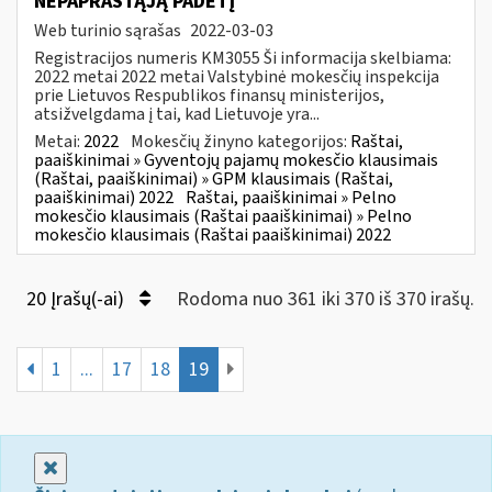
NEPAPRASTĄJĄ PADĖTĮ
Web turinio sąrašas
2022-03-03
Registracijos numeris KM3055 Ši informacija skelbiama:
2022 metai 2022 metai Valstybinė mokesčių inspekcija
prie Lietuvos Respublikos finansų ministerijos,
atsižvelgdama į tai, kad Lietuvoje yra...
Metai:
2022
Mokesčių žinyno kategorijos:
Raštai,
paaiškinimai » Gyventojų pajamų mokesčio klausimais
(Raštai, paaiškinimai) » GPM klausimais (Raštai,
paaiškinimai) 2022
Raštai, paaiškinimai » Pelno
mokesčio klausimais (Raštai paaiškinimai) » Pelno
mokesčio klausimais (Raštai paaiškinimai) 2022
20 Įrašų(-ai)
Rodoma nuo 361 iki 370 iš 370 irašų.
1
...
17
18
19
Uždaryti