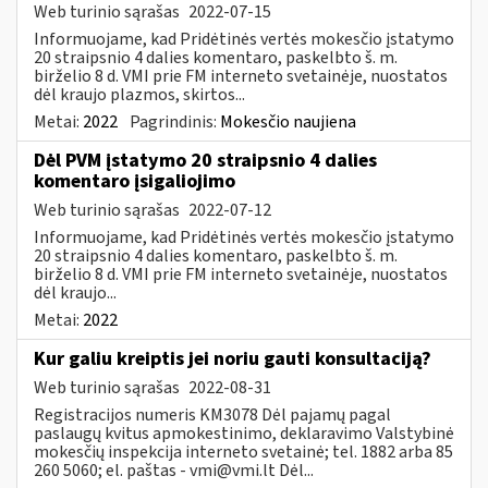
Web turinio sąrašas
2022-07-15
Informuojame, kad Pridėtinės vertės mokesčio įstatymo
20 straipsnio 4 dalies komentaro, paskelbto š. m.
birželio 8 d. VMI prie FM interneto svetainėje, nuostatos
dėl kraujo plazmos, skirtos...
Metai:
2022
Pagrindinis:
Mokesčio naujiena
Dėl PVM įstatymo 20 straipsnio 4 dalies
komentaro įsigaliojimo
Web turinio sąrašas
2022-07-12
Informuojame, kad Pridėtinės vertės mokesčio įstatymo
20 straipsnio 4 dalies komentaro, paskelbto š. m.
birželio 8 d. VMI prie FM interneto svetainėje, nuostatos
dėl kraujo...
Metai:
2022
Kur galiu kreiptis jei noriu gauti konsultaciją?
Web turinio sąrašas
2022-08-31
Registracijos numeris KM3078 Dėl pajamų pagal
paslaugų kvitus apmokestinimo, deklaravimo Valstybinė
mokesčių inspekcija interneto svetainė; tel. 1882 arba 85
260 5060; el. paštas -
vmi@vmi.lt
Dėl...