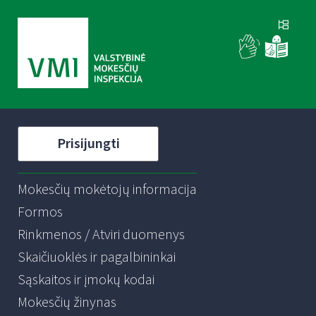
Prisijungti
Mokesčių mokėtojų informacija
Formos
Rinkmenos / Atviri duomenys
Skaičiuoklės ir pagalbininkai
Sąskaitos ir įmokų kodai
Mokesčių žinynas