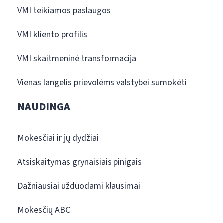
VMI teikiamos paslaugos
VMI kliento profilis
VMI skaitmeninė transformacija
Vienas langelis prievolėms valstybei sumokėti
NAUDINGA
Mokesčiai ir jų dydžiai
Atsiskaitymas grynaisiais pinigais
Dažniausiai užduodami klausimai
Mokesčių ABC