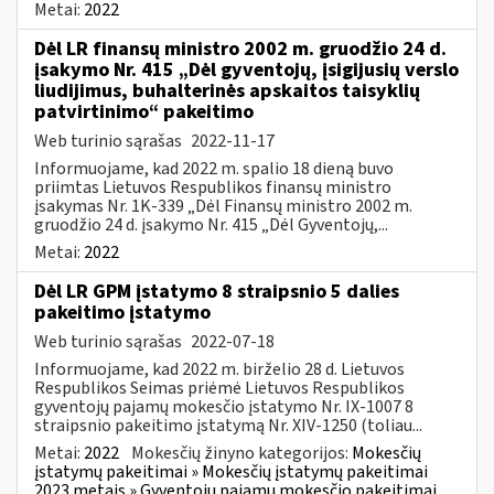
Metai:
2022
Dėl LR finansų ministro 2002 m. gruodžio 24 d.
įsakymo Nr. 415 „Dėl gyventojų, įsigijusių verslo
liudijimus, buhalterinės apskaitos taisyklių
patvirtinimo“ pakeitimo
Web turinio sąrašas
2022-11-17
Informuojame, kad 2022 m. spalio 18 dieną buvo
priimtas Lietuvos Respublikos finansų ministro
įsakymas Nr. 1K-339 „Dėl Finansų ministro 2002 m.
gruodžio 24 d. įsakymo Nr. 415 „Dėl Gyventojų,...
Metai:
2022
Dėl LR GPM įstatymo 8 straipsnio 5 dalies
pakeitimo įstatymo
Web turinio sąrašas
2022-07-18
Informuojame, kad 2022 m. birželio 28 d. Lietuvos
Respublikos Seimas priėmė Lietuvos Respublikos
gyventojų pajamų mokesčio įstatymo Nr. IX-1007 8
straipsnio pakeitimo įstatymą Nr. XIV-1250 (toliau...
Metai:
2022
Mokesčių žinyno kategorijos:
Mokesčių
įstatymų pakeitimai » Mokesčių įstatymų pakeitimai
2023 metais » Gyventojų pajamų mokesčio pakeitimai