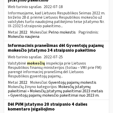
įstatymo pakeitimo
Web turinio sąrašas
2022-07-18
Informuojame, kad Lietuvos Respublikos Seimas 2022 m.
birželio 28 d. priėmė Lietuvos Respublikos mokesčio už
valstybės turto naudojimą patikėjimo teise įstatymo Nr.
IX-2332 5 straipsnio pakeitimo...
Metai:
2022
Mokesčiai:
Pelno mokestis
Pagrindinis:
Mokesčio naujiena
Informacinis pranešimas dėl Gyventojų pajamų
mokesčio įstatymo 34 straipsnio pakeitimo
Web turinio sąrašas
2022-07-25
Valstybinė
mokesčių
inspekcija prie Lietuvos
Respublikos finansų ministerijos (toliau – VMI prie FM)
parengė informacinį pranešimą dėl Lietuvos
Respublikos gyventojų pajamų...
Metai:
2022
Mokesčiai:
Gyventojų pajamų mokestis
Mokesčių žinyno kategorijos:
Mokesčių įstatymų
pakeitimai » Mokesčių įstatymų pakeitimai 2023 metais
» Gyventojų pajamų mokesčio pakeitimai nuo 2023 m.
Dėl PVM įstatymo 20 straipsnio 4 dalies
komentaro įsigaliojimo