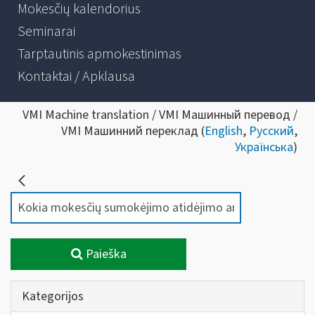
Mokesčių kalendorius
Seminarai
Tarptautinis apmokestinimas
Kontaktai / Apklausa
VMI Machine translation / VMI Машинный перевод /
VMI Машинний переклад (
English
,
Русский
,
Українська
)
Paieška
Kategorijos