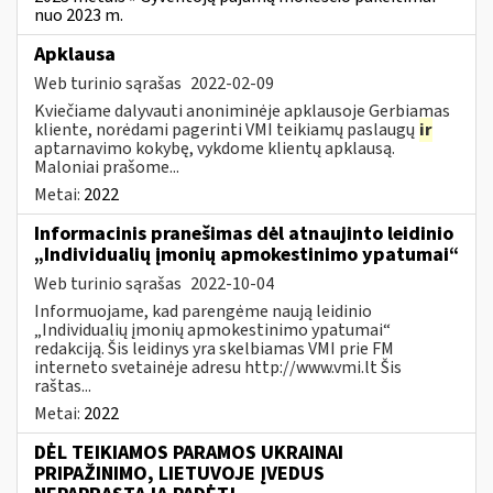
nuo 2023 m.
Apklausa
Web turinio sąrašas
2022-02-09
Kviečiame dalyvauti anoniminėje apklausoje Gerbiamas
kliente, norėdami pagerinti VMI teikiamų paslaugų
ir
aptarnavimo kokybę, vykdome klientų apklausą.
Maloniai prašome...
Metai:
2022
Informacinis pranešimas dėl atnaujinto leidinio
„Individualių įmonių apmokestinimo ypatumai“
Web turinio sąrašas
2022-10-04
Informuojame, kad parengėme naują leidinio
„Individualių įmonių apmokestinimo ypatumai“
redakciją. Šis leidinys yra skelbiamas VMI prie FM
interneto svetainėje adresu http://www.vmi.lt Šis
raštas...
Metai:
2022
DĖL TEIKIAMOS PARAMOS UKRAINAI
PRIPAŽINIMO, LIETUVOJE ĮVEDUS