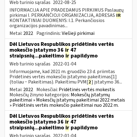
Web turinio sąrašas
2022-08-25
INFORMACIJA APIE PRADEDAMUS PIRKIMUS Paslaugų
pirkimai I. PERKANČIOJI ORGANIZACIJA, ADRESAS
IR
KONTAKTINIAI DUOMENYS: I.1. Perkančiosios
organizacijos pavadinimas...
Metai:
2022
Pagrindinis:
Viešieji pirkimai
Dėl Lietuvos Respublikos pridėtinės vertės
mokesčio įstatymo 36
ir
47
straipsnių...pakeitimo
ir
papildymo
Web turinio sąrašas
2022-01-04
Informuojame, kad 2021 m. gruodžio 23 d. priimtas
Pridėtinės vertės mokesčio įstatymo pakeitimas[1]
(toliau − Pakeitimas). Pakeitimu PVM[
2
] įstatymo 36...
Metai:
2022
Mokesčiai:
Pridėtinės vertės mokestis
Mokesčių žinyno kategorijos:
Mokesčių įstatymų
pakeitimai » Mokesčių įstatymų pakeitimai 2022 metais
» Pridėtinės vertės mokesčio pakeitimai nuo 2022 m.
Dėl Lietuvos Respublikos pridėtinės vertės
mokesčio įstatymo 36
ir
47
straipsnių...pakeitimo
ir
papildymo
Web turinio sąrašas
2022-01-04