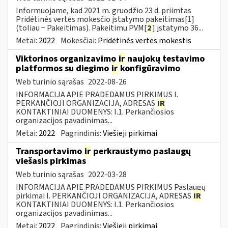
Informuojame, kad 2021 m. gruodžio 23 d. priimtas
Pridėtinės vertės mokesčio įstatymo pakeitimas[1]
(toliau − Pakeitimas). Pakeitimu PVM[
2
] įstatymo 36...
Metai:
2022
Mokesčiai:
Pridėtinės vertės mokestis
Viktorinos organizavimo
ir
naujokų testavimo
platformos su diegimo
ir
konfigūravimo
Web turinio sąrašas
2022-08-26
INFORMACIJA APIE PRADEDAMUS PIRKIMUS I.
PERKANČIOJI ORGANIZACIJA, ADRESAS
IR
KONTAKTINIAI DUOMENYS: I.1. Perkančiosios
organizacijos pavadinimas...
Metai:
2022
Pagrindinis:
Viešieji pirkimai
Transportavimo
ir
perkraustymo paslaugų
viešasis pirkimas
Web turinio sąrašas
2022-03-28
INFORMACIJA APIE PRADEDAMUS PIRKIMUS Paslaugų
pirkimai I. PERKANČIOJI ORGANIZACIJA, ADRESAS
IR
KONTAKTINIAI DUOMENYS: I.1. Perkančiosios
organizacijos pavadinimas...
Metai:
2022
Pagrindinis:
Viešieji pirkimai