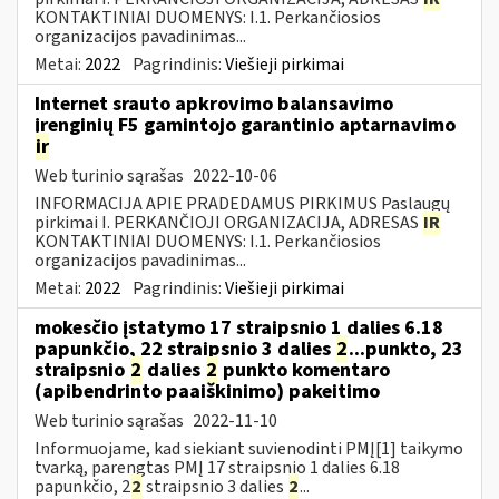
KONTAKTINIAI DUOMENYS: I.1. Perkančiosios
organizacijos pavadinimas...
Metai:
2022
Pagrindinis:
Viešieji pirkimai
Internet srauto apkrovimo balansavimo
įrenginių F5 gamintojo garantinio aptarnavimo
ir
Web turinio sąrašas
2022-10-06
INFORMACIJA APIE PRADEDAMUS PIRKIMUS Paslaugų
pirkimai I. PERKANČIOJI ORGANIZACIJA, ADRESAS
IR
KONTAKTINIAI DUOMENYS: I.1. Perkančiosios
organizacijos pavadinimas...
Metai:
2022
Pagrindinis:
Viešieji pirkimai
mokesčio įstatymo 17 straipsnio 1 dalies 6.18
papunkčio, 22 straipsnio 3 dalies
2
...punkto, 23
straipsnio
2
dalies
2
punkto komentaro
(apibendrinto paaiškinimo) pakeitimo
Web turinio sąrašas
2022-11-10
Informuojame, kad siekiant suvienodinti PMĮ[1] taikymo
tvarką, parengtas PMĮ 17 straipsnio 1 dalies 6.18
papunkčio, 2
2
straipsnio 3 dalies
2
...