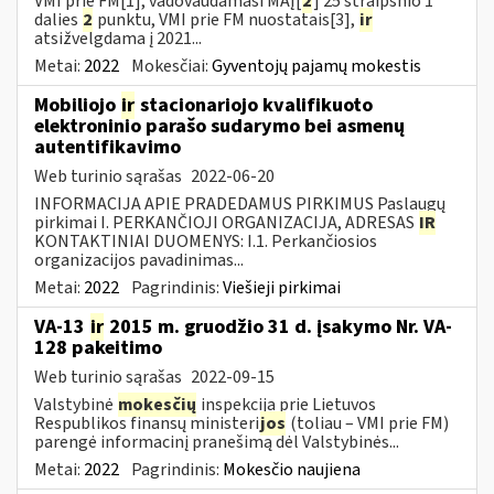
VMI prie FM[1], vadovaudamasi MAĮ[
2
] 25 straipsnio 1
dalies
2
punktu, VMI prie FM nuostatais[3],
ir
atsižvelgdama į 2021...
Metai:
2022
Mokesčiai:
Gyventojų pajamų mokestis
Mobiliojo
ir
stacionariojo kvalifikuoto
elektroninio parašo sudarymo bei asmenų
autentifikavimo
Web turinio sąrašas
2022-06-20
INFORMACIJA APIE PRADEDAMUS PIRKIMUS Paslaugų
pirkimai I. PERKANČIOJI ORGANIZACIJA, ADRESAS
IR
KONTAKTINIAI DUOMENYS: I.1. Perkančiosios
organizacijos pavadinimas...
Metai:
2022
Pagrindinis:
Viešieji pirkimai
VA-13
ir
2015 m. gruodžio 31 d. įsakymo Nr. VA-
128 pakeitimo
Web turinio sąrašas
2022-09-15
Valstybinė
mokesčių
inspekcija prie Lietuvos
Respublikos finansų ministeri
jos
(toliau – VMI prie FM)
parengė informacinį pranešimą dėl Valstybinės...
Metai:
2022
Pagrindinis:
Mokesčio naujiena