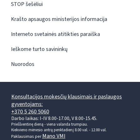
STOP šešėliui
Krašto apsaugos ministerijos informacija
Interneto svetainės atitikties paraiška
Ieškome turto savininkų
Nuorodos
Konsultacijos mokesčių klausimais ir paslaugos
gyventojams:
+370 5 260 5060
Darbo laikas: I-IV 8.00-17.00, V 8.00-15.45.
Prieššventinę dieną - viena valanda trumpiau.
Kiekvieno mėnesio antrą penktadienį 8.00 val. - 12.00 val.
Mano VMI
Paklausimas per