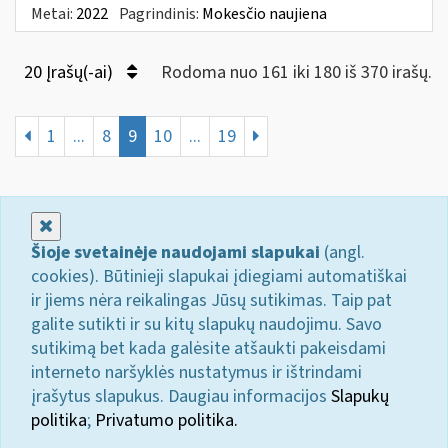
Metai:
2022
Pagrindinis:
Mokesčio naujiena
20 Įrašų(-ai)
Rodoma nuo 161 iki 180 iš 370 irašų.
1
...
8
9
10
...
19
Uždaryti
Šioje svetainėje naudojami slapukai
(angl.
cookies). Būtinieji slapukai įdiegiami automatiškai
ir jiems nėra reikalingas Jūsų sutikimas. Taip pat
galite sutikti ir su kitų slapukų naudojimu. Savo
sutikimą bet kada galėsite atšaukti pakeisdami
interneto naršyklės nustatymus ir ištrindami
įrašytus slapukus. Daugiau informacijos
Slapukų
politika
;
Privatumo politika.