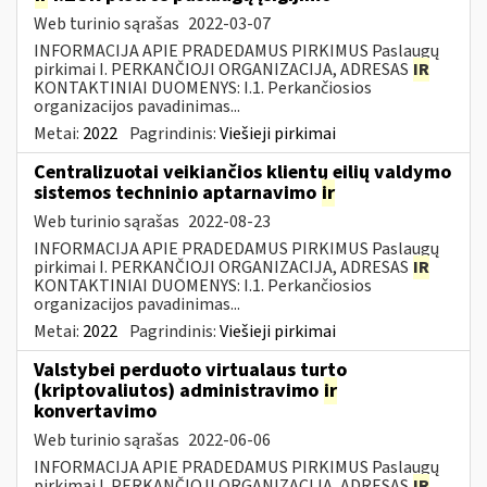
Web turinio sąrašas
2022-03-07
INFORMACIJA APIE PRADEDAMUS PIRKIMUS Paslaugų
pirkimai I. PERKANČIOJI ORGANIZACIJA, ADRESAS
IR
KONTAKTINIAI DUOMENYS: I.1. Perkančiosios
organizacijos pavadinimas...
Metai:
2022
Pagrindinis:
Viešieji pirkimai
Centralizuotai veikiančios klientų eilių valdymo
sistemos techninio aptarnavimo
ir
Web turinio sąrašas
2022-08-23
INFORMACIJA APIE PRADEDAMUS PIRKIMUS Paslaugų
pirkimai I. PERKANČIOJI ORGANIZACIJA, ADRESAS
IR
KONTAKTINIAI DUOMENYS: I.1. Perkančiosios
organizacijos pavadinimas...
Metai:
2022
Pagrindinis:
Viešieji pirkimai
Valstybei perduoto virtualaus turto
(kriptovaliutos) administravimo
ir
konvertavimo
Web turinio sąrašas
2022-06-06
INFORMACIJA APIE PRADEDAMUS PIRKIMUS Paslaugų
pirkimai I. PERKANČIOJI ORGANIZACIJA, ADRESAS
IR