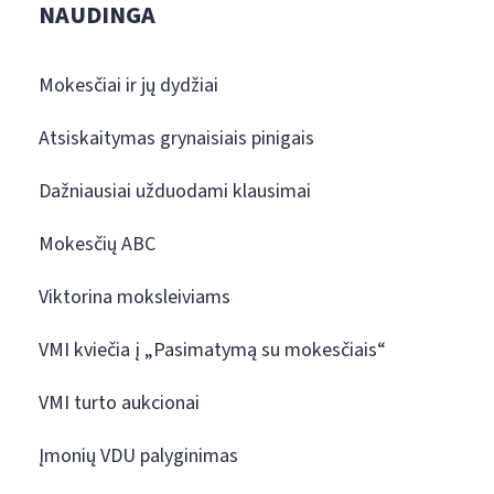
NAUDINGA
Mokesčiai ir jų dydžiai
Atsiskaitymas grynaisiais pinigais
Dažniausiai užduodami klausimai
Mokesčių ABC
Viktorina moksleiviams
VMI kviečia į „Pasimatymą su mokesčiais“
VMI turto aukcionai
Įmonių VDU palyginimas