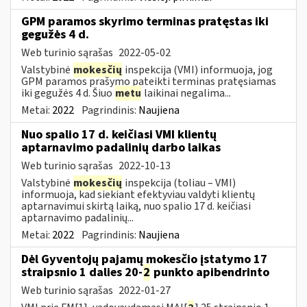
GPM paramos skyrimo terminas pratęstas iki
gegužės 4 d.
Web turinio sąrašas
2022-05-02
Valstybinė
mokesčių
inspekcija (VMI) informuoja, jog
GPM paramos prašymo pateikti terminas pratęsiamas
iki gegužės 4 d. Šiuo
metu
laikinai negalima...
Metai:
2022
Pagrindinis:
Naujiena
Nuo spalio 17 d. keičiasi VMI klientų
aptarnavimo padalinių darbo laikas
Web turinio sąrašas
2022-10-13
Valstybinė
mokesčių
inspekcija (toliau – VMI)
informuoja, kad siekiant efektyviau valdyti klientų
aptarnavimui skirtą laiką, nuo spalio 17 d. keičiasi
aptarnavimo padalinių...
Metai:
2022
Pagrindinis:
Naujiena
Dėl Gyventojų pajamų mokesčio įstatymo 17
straipsnio 1 dalies 20-
2
punkto apibendrinto
Web turinio sąrašas
2022-01-27