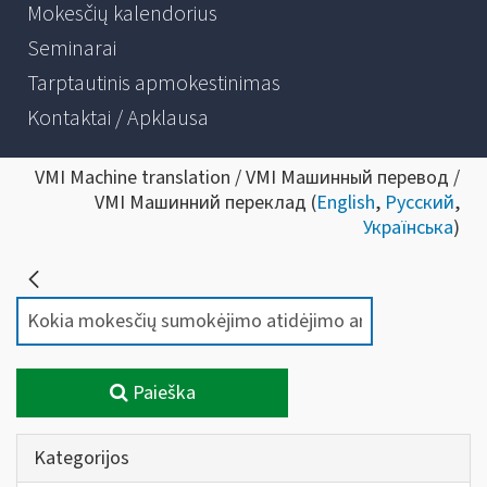
Mokesčių kalendorius
Seminarai
Tarptautinis apmokestinimas
Kontaktai / Apklausa
VMI Machine translation / VMI Машинный перевод /
VMI Машинний переклад (
English
,
Русский
,
Українська
)
Paieška
Kategorijos