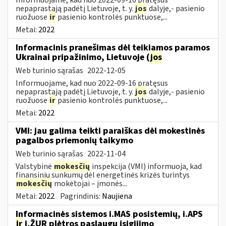
nepaprastąją padėtį Lietuvoje, t. y.
jos
dalyje,- pasienio
ruožuose
ir
pasienio kontrolės punktuose,...
Metai:
2022
Informacinis pranešimas dėl teikiamos paramos
Ukrainai pripažinimo, Lietuvoje (
jos
Web turinio sąrašas
2022-12-05
Informuojame, kad nuo 2022-09-16 pratęsus
nepaprastąją padėtį Lietuvoje, t. y.
jos
dalyje,- pasienio
ruožuose
ir
pasienio kontrolės punktuose,...
Metai:
2022
VMI: jau galima teikti paraiškas dėl mokestinės
pagalbos priemonių taikymo
Web turinio sąrašas
2022-11-04
Valstybinė
mokesčių
inspekcija (VMI) informuoja, kad
finansinių sunkumų dėl energetinės krizės turintys
mokesčių
mokėtojai – įmonės...
Metai:
2022
Pagrindinis:
Naujiena
Informacinės sistemos i.MAS posistemių, i.APS
ir
i.ŽUR plėtros paslaugų įsigijimo