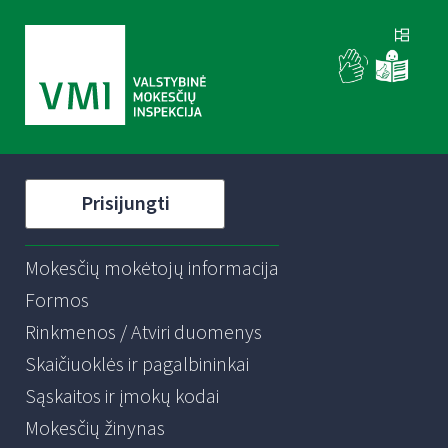
Prisijungti
Mokesčių mokėtojų informacija
Formos
Rinkmenos / Atviri duomenys
Skaičiuoklės ir pagalbininkai
Sąskaitos ir įmokų kodai
Mokesčių žinynas