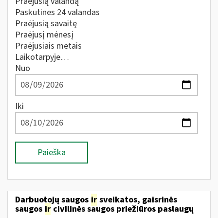
Praėjusią valandą
Paskutines 24 valandas
Praėjusią savaitę
Praėjusį mėnesį
Praėjusiais metais
Laikotarpyje…
Nuo
Iki
Paieška
Darbuotojų saugos
ir
sveikatos, gaisrinės
saugos
ir
civilinės saugos priežiūros paslaugų