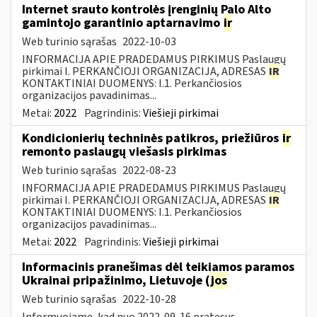
Internet srauto kontrolės įrenginių Palo Alto
gamintojo garantinio aptarnavimo
ir
Web turinio sąrašas
2022-10-03
INFORMACIJA APIE PRADEDAMUS PIRKIMUS Paslaugų
pirkimai I. PERKANČIOJI ORGANIZACIJA, ADRESAS
IR
KONTAKTINIAI DUOMENYS: I.1. Perkančiosios
organizacijos pavadinimas...
Metai:
2022
Pagrindinis:
Viešieji pirkimai
Kondicionierių techninės patikros, priežiūros
ir
remonto paslaugų viešasis pirkimas
Web turinio sąrašas
2022-08-23
INFORMACIJA APIE PRADEDAMUS PIRKIMUS Paslaugų
pirkimai I. PERKANČIOJI ORGANIZACIJA, ADRESAS
IR
KONTAKTINIAI DUOMENYS: I.1. Perkančiosios
organizacijos pavadinimas...
Metai:
2022
Pagrindinis:
Viešieji pirkimai
Informacinis pranešimas dėl teikiamos paramos
Ukrainai pripažinimo, Lietuvoje (
jos
Web turinio sąrašas
2022-10-28
Informuojame, kad nuo 2022-09-16 pratęsus