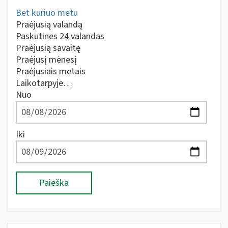
Bet kuriuo metu
Praėjusią valandą
Paskutines 24 valandas
Praėjusią savaitę
Praėjusį mėnesį
Praėjusiais metais
Laikotarpyje…
Nuo
Iki
Paieška