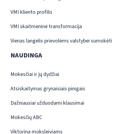
VMI kliento profilis
VMI skaitmeninė transformacija
Vienas langelis prievolėms valstybei sumokėti
NAUDINGA
Mokesčiai ir jų dydžiai
Atsiskaitymas grynaisiais pinigais
Dažniausiai užduodami klausimai
Mokesčių ABC
Viktorina moksleiviams