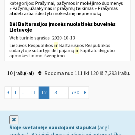
kategorijos:
Prašymai, pažymos ir mokėjimo duomenys
» Pažymų užsakymas ir prašymų teikimas » Prašymas
atidėti arba išdėstyti mokestinę nepriemoką
Dėl Baltarusijos įmonės nuolatinės buveinės
Lietuvoje
Web turinio sąrašas
2020-10-13
Lietuvos Respublikos
ir
Baltarusijos Respublikos
sudarytoje sutartyje dėl pajamų
ir
kapitalo dvigubo
apmokestinimo išvengimo...
10 Įrašų(-ai)
Rodoma nuo 111 iki 120 iš 7,293 irašų.
1
...
11
12
13
...
730
Uždaryti
Šioje svetainėje naudojami slapukai
(angl.
cookies). Būtinieji slapukai įdiegiami automatiškai