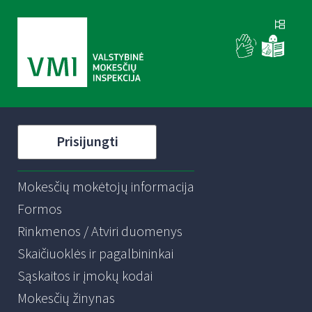
Prisijungti
Mokesčių mokėtojų informacija
Formos
Rinkmenos / Atviri duomenys
Skaičiuoklės ir pagalbininkai
Sąskaitos ir įmokų kodai
Mokesčių žinynas