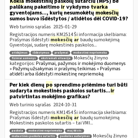
Kokia
mokestinių paskolų sutarčių (MPS) be
palūkanų pakeitimo
ir
vykdymo
tvarka
gyventojams..., kurių nesumokėtų
mokesčių
sumos buvo išdėstytos / atidėtos dėl COVID-19?
Web turinio sąrašas
2025-01-29
Registracijos numeris KM2514 Ši informacija skelbiama:
Prašymas išdėstyti
mokesčių
ar
baudų sumokėjimą
Gyventojai, sudarę mokestinės paskolos...
atidėjimas
išdėstymas
prašymai
mokestinė nepriemoka
Mokesčių žinyno
fiziniai asmenys
ekstremali situacija
kategorijos:
Prašymai, pažymos ir mokėjimo duomenys
» Pažymų užsakymas ir prašymų teikimas » Prašymas
atidėti arba išdėstyti mokestinę nepriemoką
Per kiek dienų
po
sprendimo priėmimo turi būti
sudaryta mokestinės paskolos sutartis...
ir
patvirtintas mokėjimo grafikas?
Web turinio sąrašas
2024-10-31
Registracijos numeris KM1454 Ši informacija skelbiama:
Prašymas išdėstyti
mokesčių
ar
baudų sumokėjimą
Mokestinės paskolos sutartis – tai VMI...
paskola
mokestinė nepriemoka
maį 88 str.
Mokesčių žinyno
mokestinės paskolos sutartis
paskolos sudarymas