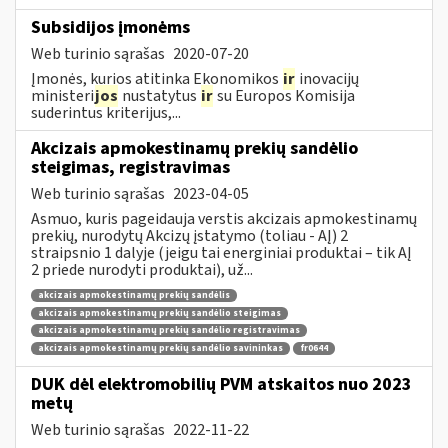
Subsidijos įmonėms
Web turinio sąrašas
2020-07-20
Įmonės, kurios atitinka Ekonomikos
ir
inovacijų
ministeri
jos
nustatytus
ir
su Europos Komisija
suderintus kriterijus,...
Akcizais apmokestinamų prekių sandėlio
steigimas, registravimas
Web turinio sąrašas
2023-04-05
Asmuo, kuris pageidauja verstis akcizais apmokestinamų
prekių, nurodytų Akcizų įstatymo (toliau - AĮ) 2
straipsnio 1 dalyje (jeigu tai energiniai produktai – tik AĮ
2 priede nurodyti produktai), už...
akcizais apmokestinamų prekių sandėlis
akcizais apmokestinamų prekių sandėlio steigimas
akcizais apmokestinamų prekių sandėlio registravimas
akcizais apmokestinamų prekių sandėlio savininkas
fr0644
DUK dėl elektromobilių PVM atskaitos nuo 2023
metų
Web turinio sąrašas
2022-11-22