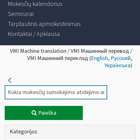
Mokesčių kalendorius
Seminarai
Tarptautinis apmokestinimas
Kontaktai / Apklausa
VMI Machine translation / VMI Машинный перевод /
VMI Машинний переклад (
English
,
Русский
,
Українська
)
Paieška
Kategorijos