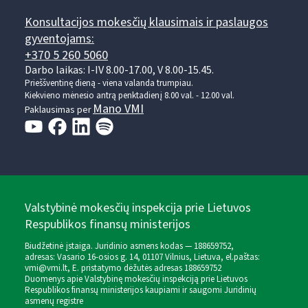
Konsultacijos mokesčių klausimais ir paslaugos
gyventojams:
+370 5 260 5060
Darbo laikas: I-IV 8.00-17.00, V 8.00-15.45.
Prieššventinę dieną - viena valanda trumpiau.
Kiekvieno mėnesio antrą penktadienį 8.00 val. - 12.00 val.
Mano VMI
Paklausimas per
Valstybinė mokesčių inspekcija prie Lietuvos
Respublikos finansų ministerijos
Biudžetinė įstaiga. Juridinio asmens kodas — 188659752,
adresas: Vasario 16-osios g. 14, 01107 Vilnius, Lietuva, el.paštas:
vmi@vmi.lt
, E. pristatymo dėžutės adresas 188659752
Duomenys apie Valstybinę mokesčių inspekciją prie Lietuvos
Respublikos finansų ministerijos kaupiami ir saugomi Juridinių
asmenų registre