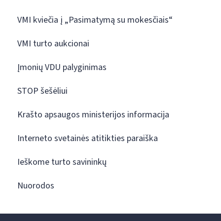
VMI kviečia į „Pasimatymą su mokesčiais“
VMI turto aukcionai
Įmonių VDU palyginimas
STOP šešėliui
Krašto apsaugos ministerijos informacija
Interneto svetainės atitikties paraiška
Ieškome turto savininkų
Nuorodos