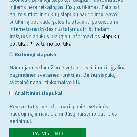
ir jiems nėra reikalingas Jūsų sutikimas. Taip pat
galite sutikti ir su kitų slapukų naudojimu. Savo
sutikimą bet kada galėsite atšaukti pakeisdami
interneto naršyklės nustatymus ir ištrindami
įrašytus slapukus. Daugiau informacijos
Slapukų
politika
;
Privatumo politika.
Būtinieji slapukai
Naudojami sklandžiam svetainės veikimui ir įgalina
pagrindines svetainės funkcijas. Be šių slapukų
svetainė negali tinkamai veikti.
Analitiniai slapukai
Renka statistinę informaciją apie svetainės
naudojimą ir naudojami Jūsų naršymo patirties
gerinimui.
PATVIRTINTI