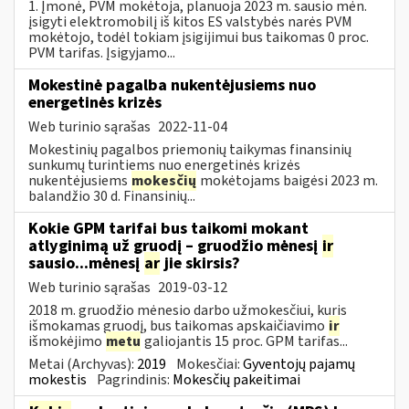
1. Įmonė, PVM mokėtoja, planuoja 2023 m. sausio mėn.
įsigyti elektromobilį iš kitos ES valstybės narės PVM
mokėtojo, todėl tokiam įsigijimui bus taikomas 0 proc.
PVM tarifas. Įsigyjamo...
Mokestinė pagalba nukentėjusiems nuo
energetinės krizės
Web turinio sąrašas
2022-11-04
Mokestinių pagalbos priemonių taikymas finansinių
sunkumų turintiems nuo energetinės krizės
nukentėjusiems
mokesčių
mokėtojams baigėsi 2023 m.
balandžio 30 d. Finansinių...
Kokie GPM tarifai bus taikomi mokant
atlyginimą už gruodį – gruodžio mėnesį
ir
sausio...mėnesį
ar
jie skirsis?
Web turinio sąrašas
2019-03-12
2018 m. gruodžio mėnesio darbo užmokesčiui, kuris
išmokamas gruodį, bus taikomas apskaičiavimo
ir
išmokėjimo
metu
galiojantis 15 proc. GPM tarifas...
Metai (Archyvas):
2019
Mokesčiai:
Gyventojų pajamų
mokestis
Pagrindinis:
Mokesčių pakeitimai