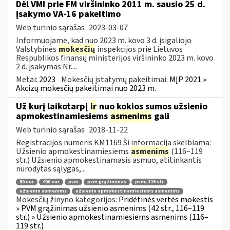
Dėl VMI prie FM viršininko 2011 m. sausio 25 d.
įsakymo VA-16 pakeitimo
Web turinio sąrašas
2023-03-07
Informuojame, kad nuo 2023 m. kovo 3 d. įsigaliojo
Valstybinės
mokesčių
inspekcijos prie Lietuvos
Respublikos finansų ministerijos viršininko 2023 m. kovo
2 d. įsakymas Nr....
Metai:
2023
Mokesčių įstatymų pakeitimai:
MĮP 2021 »
Akcizų mokesčių pakeitimai nuo 2023 m.
Už kurį laikotarpį
ir
nuo kokios sumos užsienio
apmokestinamiesiems
asmenims
gali
Web turinio sąrašas
2018-11-22
Registracijos numeris KM1169 Ši informacija skelbiama:
Užsienio apmokestinamiesiems
asmenims
(116–119
str.) Užsienio apmokestinamasis asmuo, atitinkantis
nurodytas sąlygas,...
50 eur
400 eur
pvm
pvm grąžinimas
pvmį 119 str
užsienio asmenims
užsienio apmokestinamiesiems asmenims
Mokesčių žinyno kategorijos:
Pridėtinės vertės mokestis
» PVM grąžinimas užsienio asmenims (42 str., 116–119
str.) » Užsienio apmokestinamiesiems asmenims (116–
119 str.)