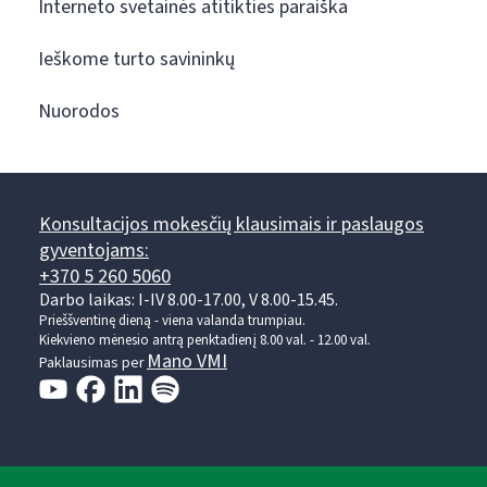
Interneto svetainės atitikties paraiška
Ieškome turto savininkų
Nuorodos
Konsultacijos mokesčių klausimais ir paslaugos
gyventojams:
+370 5 260 5060
Darbo laikas: I-IV 8.00-17.00, V 8.00-15.45.
Prieššventinę dieną - viena valanda trumpiau.
Kiekvieno mėnesio antrą penktadienį 8.00 val. - 12.00 val.
Mano VMI
Paklausimas per