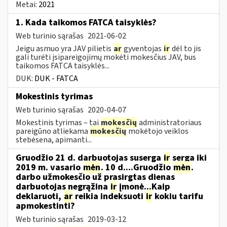
Metai:
2021
1. Kada taikomos FATCA taisyklės?
Web turinio sąrašas
2021-06-02
Jeigu asmuo yra JAV pilietis
ar
gyventojas
ir
dėl to jis
gali turėti įsipareigojimų mokėti mokesčius JAV, bus
taikomos FATCA taisyklės...
DUK:
DUK - FATCA
Mokestinis tyrimas
Web turinio sąrašas
2020-04-07
Mokestinis tyrimas – tai
mokesčių
administratoriaus
pareigūno atliekama
mokesčių
mokėtojo veiklos
stebėsena, apimanti...
Gruodžio 21 d. darbuotojas suserga
ir
serga iki
2019 m. vasario
mėn
. 10 d....Gruodžio
mėn
.
darbo užmokesčio už prasirgtas dienas
darbuotojas negrąžina
ir
įmonė...Kaip
deklaruoti,
ar
reikia indeksuoti
ir
kokiu tarifu
apmokestinti?
Web turinio sąrašas
2019-03-12