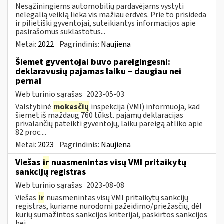
Nesąžiningiems automobilių pardavėjams vystyti
nelegalią veiklą lieka vis mažiau erdvės. Prie to prisideda
ir pilietiški gyventojai, suteikiantys informacijos apie
pasirašomus suklastotus...
Metai:
2022
Pagrindinis:
Naujiena
Šiemet gyventojai buvo pareigingesni:
deklaravusių pajamas laiku – daugiau nei
pernai
Web turinio sąrašas
2023-05-03
Valstybinė
mokesčių
inspekcija (VMI) informuoja, kad
šiemet iš maždaug 760 tūkst. pajamų deklaracijas
privalančių pateikti gyventojų, laiku pareigą atliko apie
82 proc....
Metai:
2023
Pagrindinis:
Naujiena
Viešas
ir
nuasmenintas visų VMI pritaikytų
sankcijų registras
Web turinio sąrašas
2023-08-08
Viešas
ir
nuasmenintas visų VMI pritaikytų sankcijų
registras, kuriame nurodomi pažeidimo/priežasčių, dėl
kurių sumažintos sankcijos kriterijai, paskirtos sankcijos
bei...