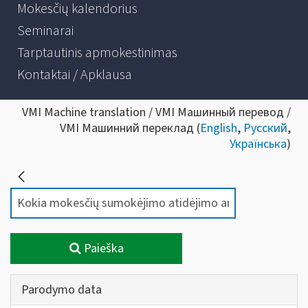
Mokesčių kalendorius
Seminarai
Tarptautinis apmokestinimas
Kontaktai / Apklausa
VMI Machine translation / VMI Машинный перевод /
VMI Машинний переклад (
English
,
Русский
,
Українська
)
Paieška
Parodymo data