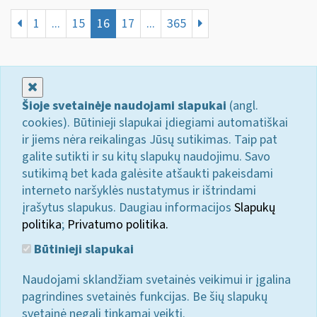
1
...
15
16
17
...
365
Uždaryti
Šioje svetainėje naudojami slapukai
(angl.
cookies). Būtinieji slapukai įdiegiami automatiškai
ir jiems nėra reikalingas Jūsų sutikimas. Taip pat
galite sutikti ir su kitų slapukų naudojimu. Savo
sutikimą bet kada galėsite atšaukti pakeisdami
interneto naršyklės nustatymus ir ištrindami
įrašytus slapukus. Daugiau informacijos
Slapukų
politika
;
Privatumo politika.
Būtinieji slapukai
Naudojami sklandžiam svetainės veikimui ir įgalina
pagrindines svetainės funkcijas. Be šių slapukų
svetainė negali tinkamai veikti.