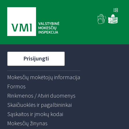
Prisijungti
Mokesčių mokėtojų informacija
Formos
Rinkmenos / Atviri duomenys
Skaičiuoklės ir pagalbininkai
Sąskaitos ir įmokų kodai
Mokesčių žinynas