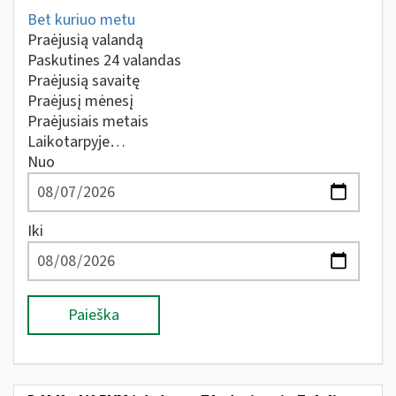
Bet kuriuo metu
Praėjusią valandą
Paskutines 24 valandas
Praėjusią savaitę
Praėjusį mėnesį
Praėjusiais metais
Laikotarpyje…
Nuo
Iki
Paieška