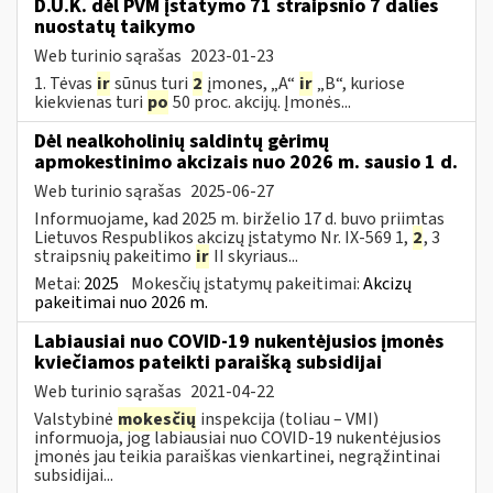
D.U.K. dėl PVM įstatymo 71 straipsnio 7 dalies
nuostatų taikymo
Web turinio sąrašas
2023-01-23
1. Tėvas
ir
sūnus turi
2
įmones, „A“
ir
„B“, kuriose
kiekvienas turi
po
50 proc. akcijų. Įmonės...
Dėl nealkoholinių saldintų gėrimų
apmokestinimo akcizais nuo 2026 m. sausio 1 d.
Web turinio sąrašas
2025-06-27
Informuojame, kad 2025 m. birželio 17 d. buvo priimtas
Lietuvos Respublikos akcizų įstatymo Nr. IX-569 1,
2
, 3
straipsnių pakeitimo
ir
II skyriaus...
Metai:
2025
Mokesčių įstatymų pakeitimai:
Akcizų
pakeitimai nuo 2026 m.
Labiausiai nuo COVID-19 nukentėjusios įmonės
kviečiamos pateikti paraišką subsidijai
Web turinio sąrašas
2021-04-22
Valstybinė
mokesčių
inspekcija (toliau – VMI)
informuoja, jog labiausiai nuo COVID-19 nukentėjusios
įmonės jau teikia paraiškas vienkartinei, negrąžintinai
subsidijai...