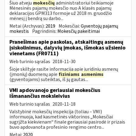
Šiuo atveju
mokesčių
administratoriui teikiamoje
Mėnesinės pajamų mokesčio nuo A klasės pajamų
deklaracijos GPM313 formoje už 2018 m. gruodžio
mėnesį į bendrą su darbo...
Metai (Archyvas):
2019
Mokesčiai:
Gyventojų pajamų
mokestis
Pagrindinis:
Mokesčių pakeitimai
Pranešimas apie paskolas, atskaitingų asmenų
įsiskolinimus, dalyvių įmokas, išmokas užsienio
vienetams (FR0711)
Web turinio sąrašas
2018-11-30
Šioje skiltyje rasite informaciją apie juridinių asmenų
(įmonių) duomenų apie
fiziniams
asmenims
(gyventojams) suteiktas, iš jų gautas...
VMI apdovanojo geriausiai mokesčius
išmanančius moksleivius
Web turinio sąrašas
2020-11-18
Valstybinė mokesčių inspekcija (toliau – VMI)
informuoja, kad kasmetinės viktorinos „Mokesčiai
sugrįžta kiekvienam“ finale geriausiai pasirodė ir prizais
buvo apdovanota profesinio rengimo centro...
Metai:
2020