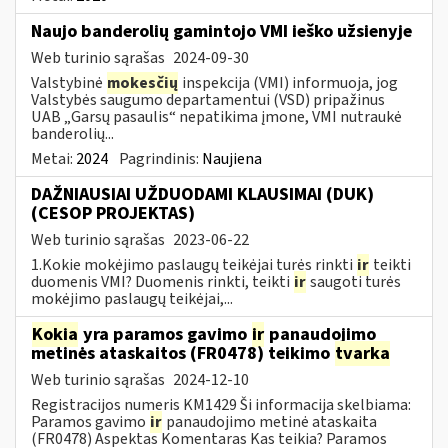
Naujo banderolių gamintojo VMI ieško užsienyje
Web turinio sąrašas
2024-09-30
Valstybinė
mokesčių
inspekcija (VMI) informuoja, jog
Valstybės saugumo departamentui (VSD) pripažinus
UAB „Garsų pasaulis“ nepatikima įmone, VMI nutraukė
banderolių...
Metai:
2024
Pagrindinis:
Naujiena
DAŽNIAUSIAI UŽDUODAMI KLAUSIMAI (DUK)
(CESOP PROJEKTAS)
Web turinio sąrašas
2023-06-22
1.Kokie mokėjimo paslaugų teikėjai turės rinkti
ir
teikti
duomenis VMI? Duomenis rinkti, teikti
ir
saugoti turės
mokėjimo paslaugų teikėjai,...
Kokia
yra paramos gavimo
ir
panaudojimo
metinės ataskaitos (FR0478) teikimo
tvarka
Web turinio sąrašas
2024-12-10
Registracijos numeris KM1429 Ši informacija skelbiama:
Paramos gavimo
ir
panaudojimo metinė ataskaita
(FR0478) Aspektas Komentaras Kas teikia? Paramos