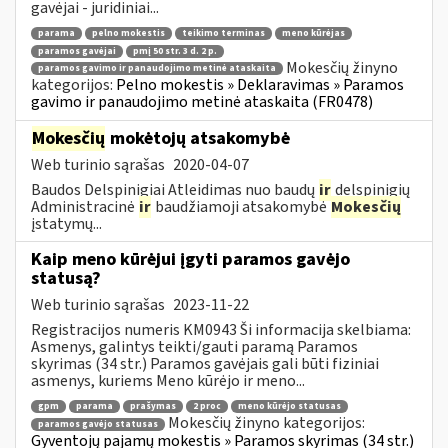
gavėjai - juridiniai...
parama
pelno mokestis
teikimo terminas
meno kūrėjas
paramos gavėjai
pmį 50 str. 3 d. 2 p.
Mokesčių žinyno
paramos gavimo ir panaudojimo metinė ataskaita
kategorijos:
Pelno mokestis » Deklaravimas » Paramos
gavimo ir panaudojimo metinė ataskaita (FR0478)
Mokesčių
mokėtojų atsakomybė
Web turinio sąrašas
2020-04-07
Baudos Delspinigiai Atleidimas nuo baudų
ir
delspinigių
Administracinė
ir
baudžiamoji atsakomybė
Mokesčių
įstatymų...
Kaip meno kūrėjui įgyti paramos gavėjo
statusą?
Web turinio sąrašas
2023-11-22
Registracijos numeris KM0943 Ši informacija skelbiama:
Asmenys, galintys teikti/gauti paramą Paramos
skyrimas (34 str.) Paramos gavėjais gali būti fiziniai
asmenys, kuriems Meno kūrėjo ir meno...
gpm
parama
prašymas
2 proc
meno kūrėjo statusas
Mokesčių žinyno kategorijos:
paramos gavėjo statusas
Gyventojų pajamų mokestis » Paramos skyrimas (34 str.)