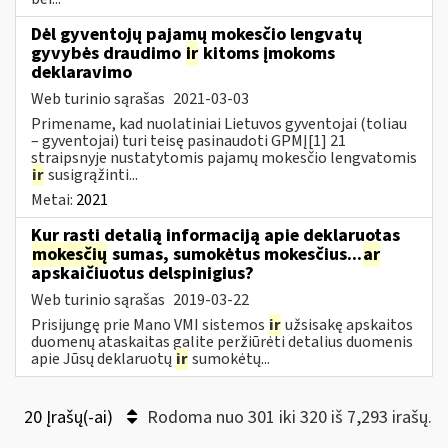
Dėl gyventojų pajamų mokesčio lengvatų
gyvybės draudimo
ir
kitoms įmokoms
deklaravimo
Web turinio sąrašas
2021-03-03
Primename, kad nuolatiniai Lietuvos gyventojai (toliau
– gyventojai) turi teisę pasinaudoti GPMĮ[1] 21
straipsnyje nustatytomis pajamų mokesčio lengvatomis
ir
susigrąžinti...
Metai:
2021
Kur rasti detalią informaciją apie deklaruotas
mokesčių
sumas, sumokėtus mokesčius...
ar
apskaičiuotus delspinigius?
Web turinio sąrašas
2019-03-22
Prisijungę prie Mano VMI sistemos
ir
užsisakę apskaitos
duomenų ataskaitas galite peržiūrėti detalius duomenis
apie Jūsų deklaruotų
ir
sumokėtų...
20 Įrašų(-ai)
Rodoma nuo 301 iki 320 iš 7,293 irašų.