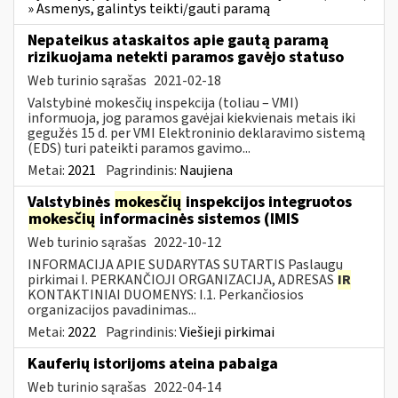
» Asmenys, galintys teikti/gauti paramą
Nepateikus ataskaitos apie gautą paramą
rizikuojama netekti paramos gavėjo statuso
Web turinio sąrašas
2021-02-18
Valstybinė mokesčių inspekcija (toliau – VMI)
informuoja, jog paramos gavėjai kiekvienais metais iki
gegužės 15 d. per VMI Elektroninio deklaravimo sistemą
(EDS) turi pateikti paramos gavimo...
Metai:
2021
Pagrindinis:
Naujiena
Valstybinės
mokesčių
inspekcijos integruotos
mokesčių
informacinės sistemos (IMIS
Web turinio sąrašas
2022-10-12
INFORMACIJA APIE SUDARYTAS SUTARTIS Paslaugų
pirkimai I. PERKANČIOJI ORGANIZACIJA, ADRESAS
IR
KONTAKTINIAI DUOMENYS: I.1. Perkančiosios
organizacijos pavadinimas...
Metai:
2022
Pagrindinis:
Viešieji pirkimai
Kauferių istorijoms ateina pabaiga
Web turinio sąrašas
2022-04-14