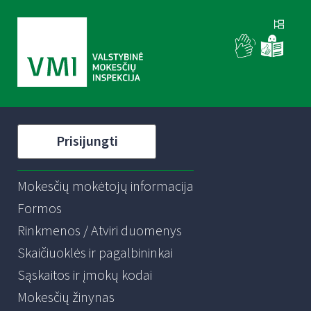
Prisijungti
Mokesčių mokėtojų informacija
Formos
Rinkmenos / Atviri duomenys
Skaičiuoklės ir pagalbininkai
Sąskaitos ir įmokų kodai
Mokesčių žinynas