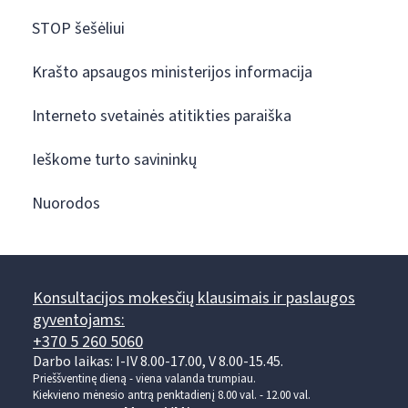
STOP šešėliui
Krašto apsaugos ministerijos informacija
Interneto svetainės atitikties paraiška
Ieškome turto savininkų
Nuorodos
Konsultacijos mokesčių klausimais ir paslaugos
gyventojams:
+370 5 260 5060
Darbo laikas: I-IV 8.00-17.00, V 8.00-15.45.
Prieššventinę dieną - viena valanda trumpiau.
Kiekvieno mėnesio antrą penktadienį 8.00 val. - 12.00 val.