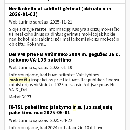
Nealkoholiniai saldinti gėrimai (aktualu nuo
2026-01-01)
Web turinio sąrašas
2025-11-21
Šioje skiltyje rasite informaciją: Kas yra akcizų mokesčio
už nealkoholinius saldintus gėrimus mokėtojai; Kokie
nealkoholiniai saldinti gėrimai laikomi akcizų mokesčio
objektu; Koks yra...
Dėl VMI prie FM viršininko 2004 m. gegužės 26 d.
įsakymo VA-106 pakeitimo
Web turinio sąrašas
2023-01-10
Informuojame, kad buvo priimtas Valstybinės
mokesčių
inspekcijos prie Lietuvos Respublikos finansų
ministerijos viršininko 2023 m. sausio 5 d. įsakymas Nr.
VA-3 „Dėl...
Metai:
2023
IX-751 pakeitimo įstatymo
ir
su juo susijusių
pakeitimų nuo 2025-05-01
Web turinio sąrašas
2025-04-22
Informuojame, kad 2024 m. balandžio 10 d. buvo