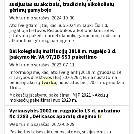
susijusias su akcizais, tradicinių alkoholinių
gėrimų gamyboje
Web turinio sąrašas
2024-10-30
Atsižvelgdami į tai, kad nuo 2024 m. lapkričio 1 d.
įsigalioja Lietuvos Respublikos alkoholio kontrolės
įstatymo pakeitimai dėl ūkininkų gaminamų tradicinių
alkoholinių gėrimų, parengėme...
Dėl kolegialių institucijų 2010 m. rugsėjo 3 d.
įsakymo Nr. VA-97/1B-553 pakeitimo
Web turinio sąrašas
2022-07-11
Informuojame, kad, atsižvelgiant į 2019 m. gruodžio 19
d. Tarybos direktyvos (ES) 2020/262, kuria nustatoma
bendroji akcizų
tvarka
, nuostatas bei į 2021 m. gruodžio
16 d....
Mokesčių įstatymų pakeitimai:
MĮP 2021 » Akcizų
mokesčių pakeitimai nuo 2023 m.
Vyriausybės 2002 m. rugpjūčio 13 d. nutarimo
Nr. 1283 „Dėl kasos aparatų diegimo
ir
Web turinio sąrašas
2022-08-29
Pasikeitus teisės aktų nuostatoms, susijusioms su