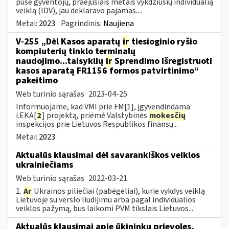
pusė gyventojų, praėjusiais metais vykdžiusių individualią
veiklą (IDV), jau deklaravo pajamas....
Metai:
2023
Pagrindinis:
Naujiena
V-255 „Dėl Kasos aparatų
ir
tiesioginio ryšio
kompiuterių tinklo terminalų
naudojimo...taisyklių
ir
Sprendimo išregistruoti
kasos aparatą FR1156 formos patvirtinimo“
pakeitimo
Web turinio sąrašas
2023-04-25
Informuojame, kad VMI prie FM[1], įgyvendindama
i.EKA[
2
] projektą, priėmė Valstybinės
mokesčių
inspekcijos prie Lietuvos Respublikos finansų...
Metai:
2023
Aktualūs klausimai dėl savarankiškos veiklos
ukrainiečiams
Web turinio sąrašas
2022-03-21
1.
Ar
Ukrainos piliečiai (pabėgėliai), kurie vykdys veiklą
Lietuvoje su verslo liudijimu arba pagal individualios
veiklos pažymą, bus laikomi PVM tikslais Lietuvos...
Aktualūs klausimai apie ūkininkų prievoles,