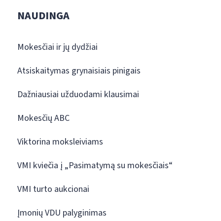
NAUDINGA
Mokesčiai ir jų dydžiai
Atsiskaitymas grynaisiais pinigais
Dažniausiai užduodami klausimai
Mokesčių ABC
Viktorina moksleiviams
VMI kviečia į „Pasimatymą su mokesčiais“
VMI turto aukcionai
Įmonių VDU palyginimas