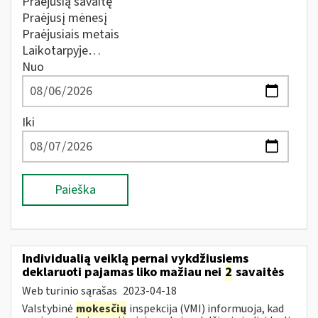
Praėjusią savaitę
Praėjusį mėnesį
Praėjusiais metais
Laikotarpyje…
Nuo
Iki
Paieška
Individualią veiklą pernai vykdžiusiems
deklaruoti pajamas liko mažiau nei
2
savaitės
Web turinio sąrašas
2023-04-18
Valstybinė
mokesčių
inspekcija (VMI) informuoja, kad