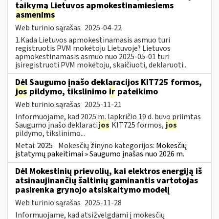
taikymą Lietuvos apmokestinamiesiems
asmenims
Web turinio sąrašas
2025-04-22
1.Kada Lietuvos apmokestinamasis asmuo turi
registruotis PVM mokėtoju Lietuvoje? Lietuvos
apmokestinamasis asmuo nuo 2025-05-01 turi
įsiregistruoti PVM mokėtoju, skaičiuoti, deklaruoti...
Dėl Saugumo įnašo deklaracijos KIT725 formos,
jos
pildymo, tikslinimo
ir
pateikimo
Web turinio sąrašas
2025-11-21
Informuojame, kad 2025 m. lapkričio 19 d. buvo priimtas
Saugumo įnašo deklaraci
jos
KIT725 formos,
jos
pildymo, tikslinimo...
Metai:
2025
Mokesčių žinyno kategorijos:
Mokesčių
įstatymų pakeitimai » Saugumo įnašas nuo 2026 m.
Dėl Mokestinių prievolių, kai elektros energiją iš
atsinaujinančių šaltinių gaminantis vartotojas
pasirenka grynojo atsiskaitymo modelį
Web turinio sąrašas
2025-11-28
Informuojame, kad atsižvelgdami į mokesčių