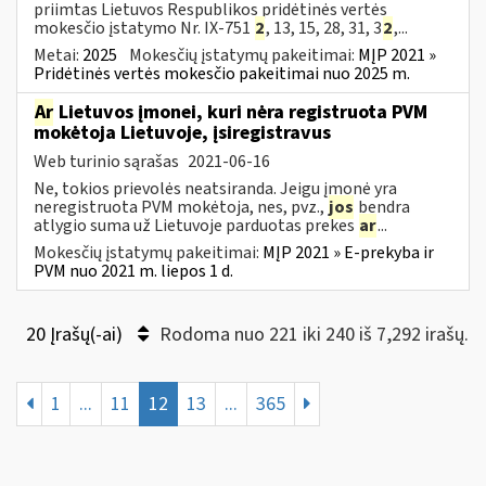
priimtas Lietuvos Respublikos pridėtinės vertės
mokesčio įstatymo Nr. IX-751
2
, 13, 15, 28, 31, 3
2
,...
Metai:
2025
Mokesčių įstatymų pakeitimai:
MĮP 2021 »
Pridėtinės vertės mokesčio pakeitimai nuo 2025 m.
Ar
Lietuvos įmonei, kuri nėra registruota PVM
mokėtoja Lietuvoje, įsiregistravus
Web turinio sąrašas
2021-06-16
Ne, tokios prievolės neatsiranda. Jeigu įmonė yra
neregistruota PVM mokėtoja, nes, pvz.,
jos
bendra
atlygio suma už Lietuvoje parduotas prekes
ar
...
Mokesčių įstatymų pakeitimai:
MĮP 2021 » E-prekyba ir
PVM nuo 2021 m. liepos 1 d.
20 Įrašų(-ai)
Rodoma nuo 221 iki 240 iš 7,292 irašų.
1
...
11
12
13
...
365