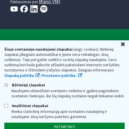
Mano VMI
Paklausimas per
Valstybinė mokesčių inspekcija prie Lietuvos
U
Respublikos finansų ministerijos
Šioje svetainėje naudojami slapukai
(angl. cookies). Būtinieji
slapukai įdiegiami automatiškai ir jiems nėra reikalingas Jūsų
Biudžetinė įstaiga. Juridinio asmens kodas — 188659752,
sutikimas. Taip pat galite sutikti ir su kitų slapukų naudojimu. Savo
adresas: Vasario 16-osios g. 14, 01107 Vilnius, Lietuva, el.paštas:
sutikimą bet kada galėsite atšaukti pakeisdami interneto naršyklės
vmi@vmi.lt
, E. pristatymo dėžutės adresas 188659752
nustatymus ir ištrindami įrašytus slapukus. Daugiau informacijos
Duomenys apie Valstybinę mokesčių inspekciją prie Lietuvos
Slapukų politika
;
Privatumo politika.
Respublikos finansų ministerijos kaupiami ir saugomi Juridinių
asmenų registre
Būtinieji slapukai
Naudojami sklandžiam svetainės veikimui ir įgalina pagrindines
svetainės funkcijas. Be šių slapukų svetainė negali tinkamai veikti.
Analitiniai slapukai
Renka statistinę informaciją apie svetainės naudojimą ir
naudojami Jūsų naršymo patirties gerinimui.
PATVIRTINTI