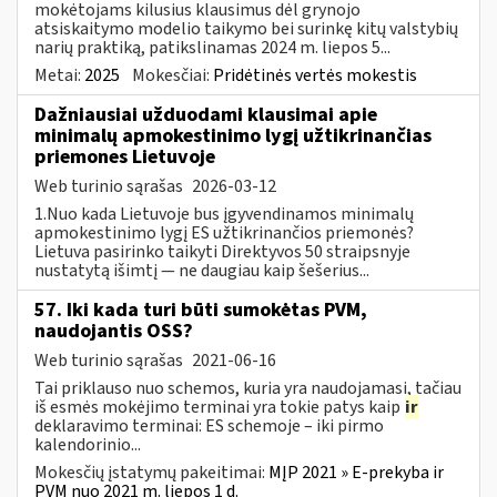
mokėtojams kilusius klausimus dėl grynojo
atsiskaitymo modelio taikymo bei surinkę kitų valstybių
narių praktiką, patikslinamas 2024 m. liepos 5...
Metai:
2025
Mokesčiai:
Pridėtinės vertės mokestis
Dažniausiai užduodami klausimai apie
minimalų apmokestinimo lygį užtikrinančias
priemones Lietuvoje
Web turinio sąrašas
2026-03-12
1.Nuo kada Lietuvoje bus įgyvendinamos minimalų
apmokestinimo lygį ES užtikrinančios priemonės?
Lietuva pasirinko taikyti Direktyvos 50 straipsnyje
nustatytą išimtį — ne daugiau kaip šešerius...
57. Iki kada turi būti sumokėtas PVM,
naudojantis OSS?
Web turinio sąrašas
2021-06-16
Tai priklauso nuo schemos, kuria yra naudojamasi, tačiau
iš esmės mokėjimo terminai yra tokie patys kaip
ir
deklaravimo terminai: ES schemoje – iki pirmo
kalendorinio...
Mokesčių įstatymų pakeitimai:
MĮP 2021 » E-prekyba ir
PVM nuo 2021 m. liepos 1 d.