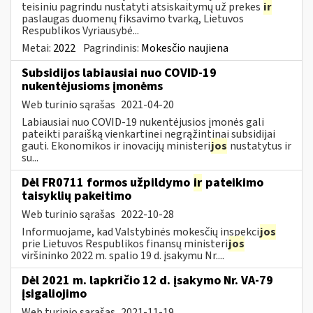
teisiniu pagrindu nustatyti atsiskaitymų už prekes
ir
paslaugas duomenų fiksavimo tvarką, Lietuvos
Respublikos Vyriausybė...
Metai:
2022
Pagrindinis:
Mokesčio naujiena
Subsidijos labiausiai nuo COVID-19
nukentėjusioms įmonėms
Web turinio sąrašas
2021-04-20
Labiausiai nuo COVID-19 nukentėjusios įmonės gali
pateikti paraišką vienkartinei negrąžintinai subsidijai
gauti. Ekonomikos ir inovacijų ministeri
jos
nustatytus ir
su...
Dėl FR0711 formos užpildymo
ir
pateikimo
taisyklių pakeitimo
Web turinio sąrašas
2022-10-28
Informuojame, kad Valstybinės mokesčių inspekci
jos
prie Lietuvos Respublikos finansų ministeri
jos
viršininko 2022 m. spalio 19 d. įsakymu Nr....
Dėl 2021 m. lapkričio 12 d. įsakymo Nr. VA-79
įsigaliojimo
Web turinio sąrašas
2021-11-19