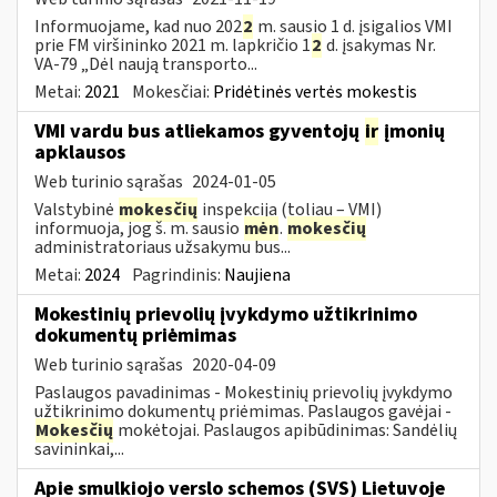
Informuojame, kad nuo 202
2
m. sausio 1 d. įsigalios VMI
prie FM viršininko 2021 m. lapkričio 1
2
d. įsakymas Nr.
VA-79 „Dėl naują transporto...
Metai:
2021
Mokesčiai:
Pridėtinės vertės mokestis
VMI vardu bus atliekamos gyventojų
ir
įmonių
apklausos
Web turinio sąrašas
2024-01-05
Valstybinė
mokesčių
inspekcija (toliau – VMI)
informuoja, jog š. m. sausio
mėn
.
mokesčių
administratoriaus užsakymu bus...
Metai:
2024
Pagrindinis:
Naujiena
Mokestinių prievolių įvykdymo užtikrinimo
dokumentų priėmimas
Web turinio sąrašas
2020-04-09
Paslaugos pavadinimas - Mokestinių prievolių įvykdymo
užtikrinimo dokumentų priėmimas. Paslaugos gavėjai -
Mokesčių
mokėtojai. Paslaugos apibūdinimas: Sandėlių
savininkai,...
Apie smulkiojo verslo schemos (SVS) Lietuvoje