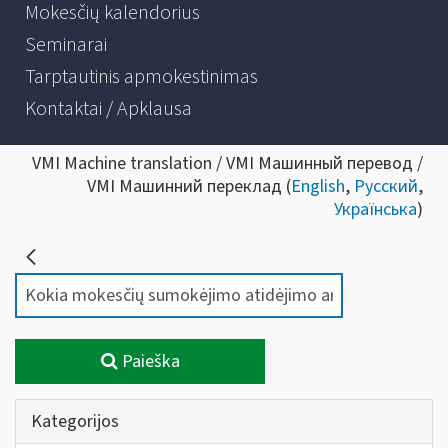
Mokesčių kalendorius
Seminarai
Tarptautinis apmokestinimas
Kontaktai / Apklausa
VMI Machine translation / VMI Машинный перевод /
VMI Машинний переклад (
English
,
Русский
,
Українська
)
Paieška
Kategorijos