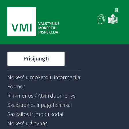
Prisijungti
Mokesčių mokėtojų informacija
Formos
Rinkmenos / Atviri duomenys
Skaičiuoklės ir pagalbininkai
Sąskaitos ir įmokų kodai
Mokesčių žinynas