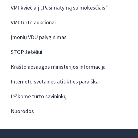
VMI kviečia į „Pasimatymą su mokesčiais“
VMI turto aukcionai
Įmonių VDU palyginimas
STOP šešėliui
Krašto apsaugos ministerijos informacija
Interneto svetainės atitikties paraiška
Ieškome turto savininkų
Nuorodos