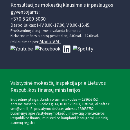
Konsultacijos mokesčių klausimais ir paslaugos
gyventojams:
+370 5 260 5060
Darbo laikas: I-IV 8.00-17.00, V 8.00-15.45.
Prieššventinę dieną - viena valanda trumpiau.
Kiekvieno mėnesio antrą penktadienį 8.00 val. - 12.00 val.
Mano VMI
Paklausimas per
Valstybinė mokesčių inspekcija prie Lietuvos
Respublikos finansų ministerijos
Biudžetinė įstaiga. Juridinio asmens kodas — 188659752,
adresas: Vasario 16-osios g. 14, 01107 Vilnius, Lietuva, el.paštas:
vmi@vmi.lt
, E. pristatymo dėžutės adresas 188659752
Duomenys apie Valstybinę mokesčių inspekciją prie Lietuvos
Respublikos finansų ministerijos kaupiami ir saugomi Juridinių
asmenų registre