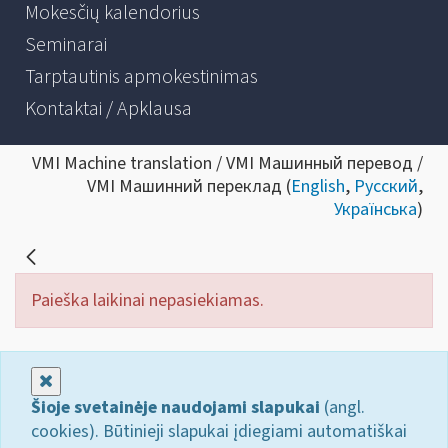
Mokesčių kalendorius
Seminarai
Tarptautinis apmokestinimas
Kontaktai / Apklausa
VMI Machine translation / VMI Машинный перевод /
VMI Машинний переклад (
English
,
Русский
,
Українська
)
Paieška laikinai nepasiekiamas.
Uždaryti
Šioje svetainėje naudojami slapukai
(angl.
cookies). Būtinieji slapukai įdiegiami automatiškai