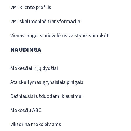
VMI kliento profilis
VMI skaitmeninė transformacija
Vienas langelis prievolėms valstybei sumokėti
NAUDINGA
Mokesčiai ir jų dydžiai
Atsiskaitymas grynaisiais pinigais
Dažniausiai užduodami klausimai
Mokesčių ABC
Viktorina moksleiviams