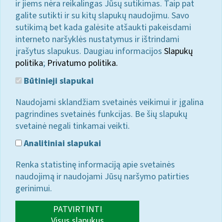
ir jiems nėra reikalingas Jūsų sutikimas. Taip pat
galite sutikti ir su kitų slapukų naudojimu. Savo
sutikimą bet kada galėsite atšaukti pakeisdami
interneto naršyklės nustatymus ir ištrindami
įrašytus slapukus. Daugiau informacijos
Slapukų
politika
;
Privatumo politika.
Būtinieji slapukai
Naudojami sklandžiam svetainės veikimui ir įgalina
pagrindines svetainės funkcijas. Be šių slapukų
svetainė negali tinkamai veikti.
Analitiniai slapukai
Renka statistinę informaciją apie svetainės
naudojimą ir naudojami Jūsų naršymo patirties
gerinimui.
PATVIRTINTI
Visus slapukus