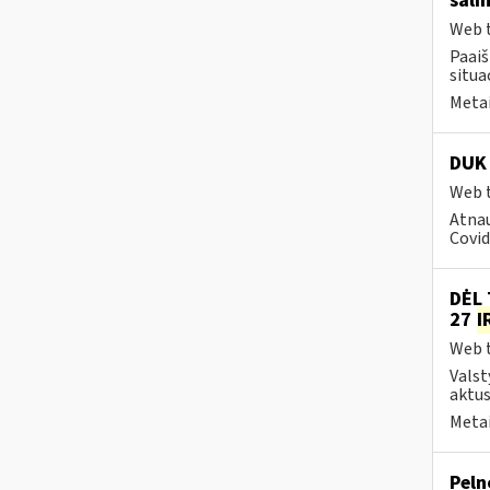
šali
Web t
Paai
situa
Metai
DUK 
Web t
Atnau
Covid
DĖL 
27
I
Web t
Valst
aktus
Metai
Peln