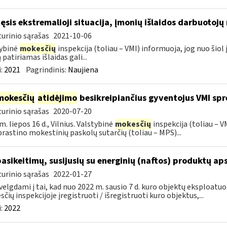
tęsis ekstremalioji situacija, įmonių išlaidos darbuotoj
urinio sąrašas
2021-10-06
ybinė
mokesčių
inspekcija (toliau – VMI) informuoja, jog nuo ši
 patiriamas išlaidas gali...
:
2021
Pagrindinis:
Naujiena
mokesčių
atidėjimo
besikreipiančius gyventojus VMI spr
urinio sąrašas
2020-07-20
m. liepos 16 d., Vilnius. Valstybinė
mokesčių
inspekcija (toliau – 
rastino mokestinių paskolų sutarčių (toliau – MPS)...
pasikeitimų, susijusių su energinių (naftos) produktų ap
urinio sąrašas
2022-01-27
velgdami į tai, kad nuo 2022 m. sausio 7 d. kuro objektų eksploatu
čių inspekcijoje įregistruoti / išregistruoti kuro objektus,...
:
2022