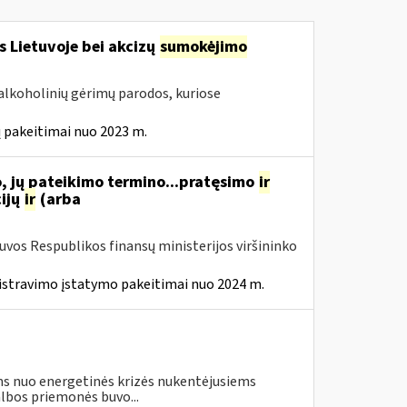
s Lietuvoje bei akcizų
sumokėjimo
alkoholinių gėrimų parodos, kuriose
 pakeitimai nuo 2023 m.
, jų pateikimo termino...pratęsimo
ir
ijų
ir
(arba
tuvos Respublikos finansų ministerijos viršininko
istravimo įstatymo pakeitimai nuo 2024 m.
s nuo energetinės krizės nukentėjusiems
lbos priemonės buvo...