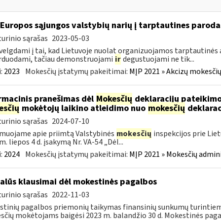
 Europos sąjungos valstybių narių į tarptautines paroda
urinio sąrašas
2023-05-03
velgdami į tai, kad Lietuvoje nuolat organizuojamos tarptautinės 
rduodami, tačiau demonstruojami
ir
degustuojami ne tik...
:
2023
Mokesčių įstatymų pakeitimai:
MĮP 2021 » Akcizų mokesčių
rmacinis pranešimas dėl
Mokesčių
deklaracijų pateikimo
esčių
mokėtojų laikino atleidimo nuo
mokesčių
deklarac
urinio sąrašas
2024-07-10
muojame apie priimtą Valstybinės
mokesčių
inspekcijos prie Lie
m. liepos 4 d. įsakymą Nr. VA-54 „Dėl...
:
2024
Mokesčių įstatymų pakeitimai:
MĮP 2021 » Mokesčių admin
alūs klausimai dėl mokestinės pagalbos
urinio sąrašas
2022-11-03
tinių pagalbos priemonių taikymas finansinių sunkumų turintiem
čių mokėtojams baigėsi 2023 m. balandžio 30 d. Mokestinės paga