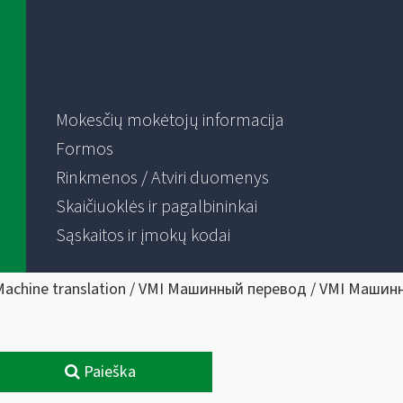
Mokesčių mokėtojų informacija
Formos
Rinkmenos / Atviri duomenys
Skaičiuoklės ir pagalbininkai
Sąskaitos ir įmokų kodai
Machine translation / VMI Машинный перевод / VMI Машин
Paieška