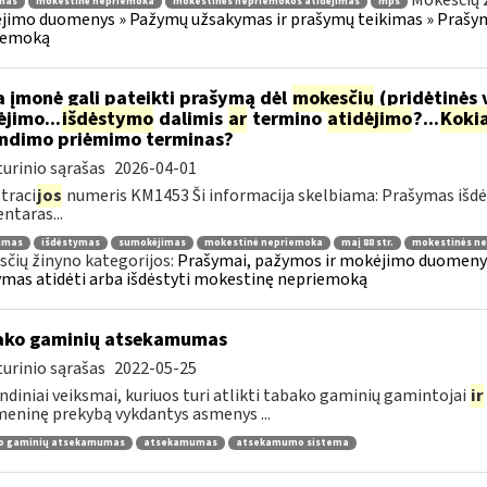
Mokesčių 
mas
mokestinė nepriemoka
mokestinės nepriemokos atidėjimas
mps
imo duomenys » Pažymų užsakymas ir prašymų teikimas » Prašyma
iemoką
 įmonė gali pateikti prašymą dėl
mokesčių
(pridėtinės 
jimo...
išdėstymo
dalimis
ar
termino
atidėjimo
?...
Koki
ndimo priėmimo terminas?
urinio sąrašas
2026-04-01
traci
jos
numeris KM1453 Ši informacija skelbiama: Prašymas išdė
taras...
jimas
išdėstymas
sumokėjimas
mokestinė nepriemoka
maį 88 str.
mokestinės ne
čių žinyno kategorijos:
Prašymai, pažymos ir mokėjimo duomenys
mas atidėti arba išdėstyti mokestinę nepriemoką
ako gaminių atsekamumas
urinio sąrašas
2022-05-25
ndiniai veiksmai, kuriuos turi atlikti tabako gaminių gamintojai
ir
ninę prekybą vykdantys asmenys ...
o gaminių atsekamumas
atsekamumas
atsekamumo sistema