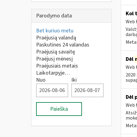
Kol 
Parodymo data
Web t
Valst
Bet kuriuo metu
darbą
Praėjusią valandą
Metai
Paskutines 24 valandas
Praėjusią savaitę
Praėjusį mėnesį
Dėl
Praėjusiais metais
Web t
Laikotarpyje…
2020 
Nuo
Iki
supap
Dėl 
Web t
Paieška
Atsiž
mokes
Metai