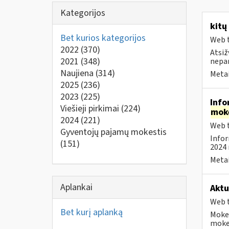
Kategorijos
kitų
Bet kurios kategorijos
Web t
2022
(370)
Atsiž
2021
(348)
nepa
Naujiena
(314)
Metai
2025
(236)
2023
(225)
Info
Viešieji pirkimai
(224)
mok
2024
(221)
Web t
Gyventojų pajamų mokestis
Infor
(151)
2024 
Metai
Aplankai
Aktu
Web t
Bet kurį aplanką
Mokes
mokes