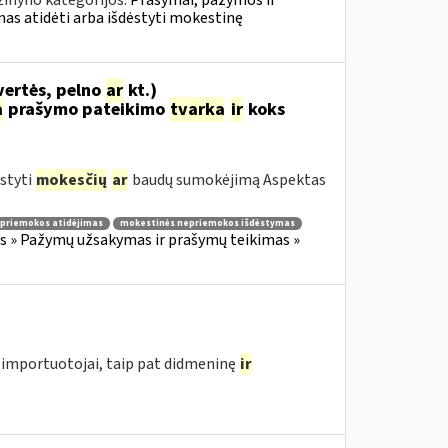
žinyno kategorijos:
Prašymai, pažymos ir
s atidėti arba išdėstyti mokestinę
vertės, pelno
ar
kt.)
a
prašymo pateikimo
tvarka
ir
koks
styti
mokesčių
ar
baudų sumokėjimą Aspektas
priemokos atidėjimas
mokestinės nepriemokos išdėstymas
 » Pažymų užsakymas ir prašymų teikimas »
importuotojai, taip pat didmeninę
ir