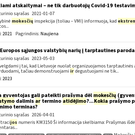
žiami atskaitymai – ne tik darbuotojų Covid-19 testavim
urinio sąrašas
2021-01-07
ybinė
mokesčių
inspekcija (toliau – VMI) informuoja, kad
ekstre
os...
:
2021
Pagrindinis:
Naujiena
 Europos sąjungos valstybių narių į tarptautines paroda
urinio sąrašas
2023-05-03
velgdami į tai, kad Lietuvoje nuolat organizuojamos tarptautinės 
rduodami, tačiau demonstruojami
ir
degustuojami ne tik...
:
2023
 gyventojas gali pateikti prašymą dėl
mokesčių
(gyven
ėstymo
dalimis
ar
termino
atidėjimo
?...
Kokia
prašymo p
mimo terminas?
urinio sąrašas
2026-04-01
traci
jos
numeris KM3150 Ši informacija skelbiama: Prašymas išdė
taras...