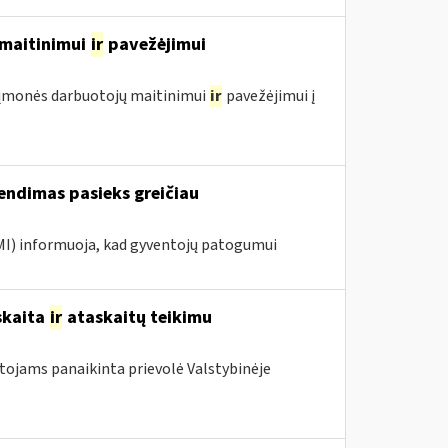
ų maitinimui
ir
pavežėjimui
ol įmonės darbuotojų maitinimui
ir
pavežėjimui į
endimas pasieks greičiau
VMI) informuoja, kad gyventojų patogumui
skaita
ir
ataskaitų teikimu
otojams panaikinta prievolė Valstybinėje