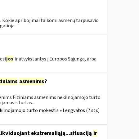
 1. Kokie apribojimai taikomi asmenų tarpusavio
alioja...
esi
jos
ir atvykstantys į Europos Sąjungą, arba
ziniams
asmenims
?
menims Fiziniams asmenims nekilnojamojo turto
amasis turtas...
kilnojamojo turto mokestis » Lengvatos (7 str.)
likviduojant ekstremaliąją...situaciją
ir