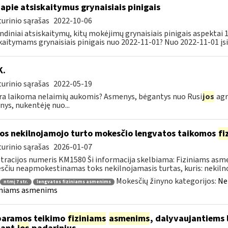
apie atsiskaitymus grynaisiais pinigais
urinio sąrašas
2022-10-06
ndiniai atsiskaitymų, kitų mokėjimų grynaisiais pinigais aspektai
kaitymams grynaisiais pinigais nuo 2022-11-01? Nuo 2022-11-01 įsig
K.
urinio sąrašas
2022-05-19
ra laikoma nelaimių aukomis? Asmenys, bėgantys nuo Rusi
jos
agr
ys, nukentėję nuo...
os nekilnojamojo turto mokesčio lengvatos taikomos
fi
urinio sąrašas
2026-01-07
tracijos numeris KM1580 Ši informacija skelbiama: Fiziniams as
čiu neapmokestinamas toks nekilnojamasis turtas, kuris: nekilnoj
Mokesčių žinyno kategorijos:
Ne
ntmį 7 str.
lengvatos fiziniams asmenims
iniams asmenims
paramos teikimo
fiziniams
asmenims
, dalyvaujantiems 