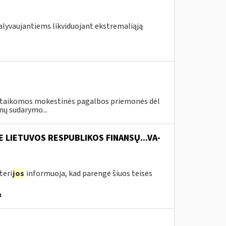
 dalyvaujantiems likviduojant ekstremaliąją
vo taikomos mokestinės pagalbos priemonės dėl
nų sudarymo...
E LIETUVOS RESPUBLIKOS FINANSŲ...VA-
teri
jos
informuoja, kad parengė šiuos teisės
a