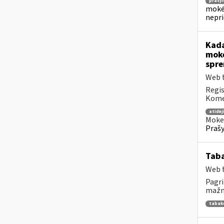
prašy
mokėj
nepr
Kada
mokė
spre
Web t
Regis
Komen
atidė
Mokes
Prašy
Tab
Web t
Pagri
mažme
tabak