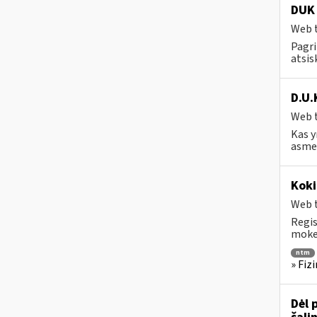
DUK 
Web t
Pagri
atsis
D.U.
Web t
Kas y
asmen
Koki
Web t
Regis
mokes
ntm
» Fiz
Dėl 