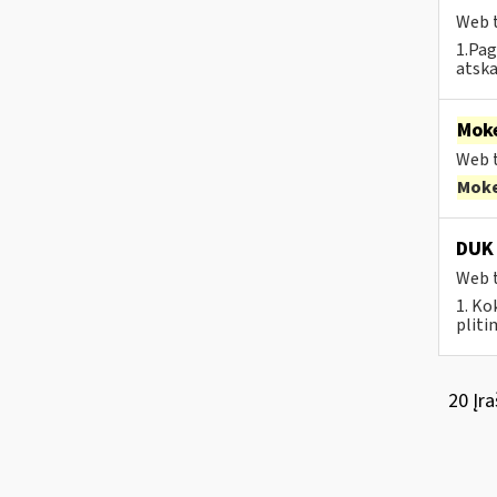
Web t
1.Pag
atska
Moke
Web t
Moke
DUK 
Web t
1. Ko
pliti
20 Įra