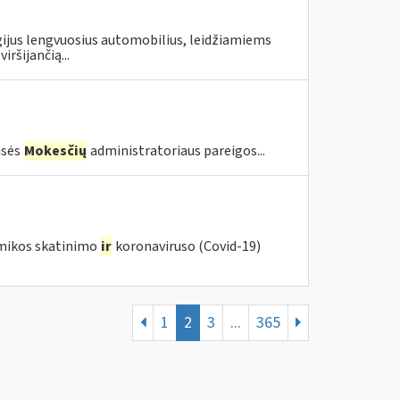
gijus lengvuosius automobilius, leidžiamiems
ršijančią...
isės
Mokesčių
administratoriaus pareigos...
omikos skatinimo
ir
koronaviruso (Covid-19)
1
2
3
...
365