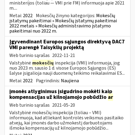
ministerijos (toliau — VMI prie FM) informuoja apie 2021
m....
Metai:
2022
Mokesčių žinyno kategorijos:
Mokesčių
įstatymų pakeitimai » Mokesčių įstatymų pakeitimai
2022 metais » Mokesčių administravimo įstatymo
pakeitimai nuo 2022 m.
Įgyvendinant Europos sąjungos direktyvą DAC7
VMI parengė Taisyklių projektą
Web turinio sąrašas
2022-11-21
Valstybinė
mokesčių
inspekcija (VMI) informuoja, jog
nuo 2023 m. sausio 1 d. visose Europos Sąjungos (ES)
šalyse įsigalioja nauji duomenų teikimo reikalavimai ES...
Metai:
2022
Pagrindinis:
Naujiena
įmonės atlyginimus įsigudrino mokėti kaip
kompensacijas už kilnojamojo pobūdžio
ar
Web turinio sąrašas
2021-05-20
Valstybinė mokesčių inspekcija (toliau – VMI)
informuoja, kad atliekant kontrolės veiksmus pasitaiko
atvejų, kai įmonės darbo užmokestį darbuotojams
išmoka kompensacijų už kilnojamojo pobūdžio...