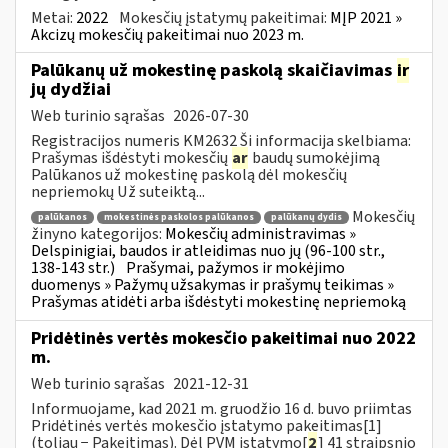
Metai:
2022
Mokesčių įstatymų pakeitimai:
MĮP 2021 »
Akcizų mokesčių pakeitimai nuo 2023 m.
Palūkanų už mokestinę paskolą skaičiavimas
ir
jų dydžiai
Web turinio sąrašas
2026-07-30
Registracijos numeris KM2632 Ši informacija skelbiama:
Prašymas išdėstyti mokesčių
ar
baudų sumokėjimą
Palūkanos už mokestinę paskolą dėl mokesčių
nepriemokų Už suteiktą...
Mokesčių
palūkanos
mokestinės paskolos palūkanos
palūkanų dydis
žinyno kategorijos:
Mokesčių administravimas »
Delspinigiai, baudos ir atleidimas nuo jų (96-100 str.,
138-143 str.)
Prašymai, pažymos ir mokėjimo
duomenys » Pažymų užsakymas ir prašymų teikimas »
Prašymas atidėti arba išdėstyti mokestinę nepriemoką
Pridėtinės vertės mokesčio pakeitimai nuo 2022
m.
Web turinio sąrašas
2021-12-31
Informuojame, kad 2021 m. gruodžio 16 d. buvo priimtas
Pridėtinės vertės mokesčio įstatymo pakeitimas[1]
(toliau − Pakeitimas). Dėl PVM įstatymo[
2
] 41 straipsnio