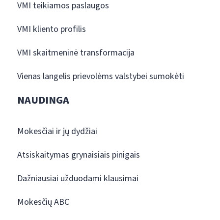
VMI teikiamos paslaugos
VMI kliento profilis
VMI skaitmeninė transformacija
Vienas langelis prievolėms valstybei sumokėti
NAUDINGA
Mokesčiai ir jų dydžiai
Atsiskaitymas grynaisiais pinigais
Dažniausiai užduodami klausimai
Mokesčių ABC