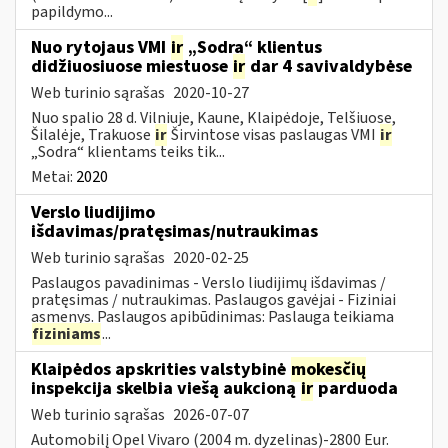
papildymo...
Nuo rytojaus VMI
ir
„Sodra“ klientus
didžiuosiuose miestuose
ir
dar 4 savivaldybėse
Web turinio sąrašas
2020-10-27
Nuo spalio 28 d. Vilniuje, Kaune, Klaipėdoje, Telšiuose,
Šilalėje, Trakuose
ir
Širvintose visas paslaugas VMI
ir
„Sodra“ klientams teiks tik...
Metai:
2020
Verslo liudijimo
išdavimas/pratęsimas/nutraukimas
Web turinio sąrašas
2020-02-25
Paslaugos pavadinimas - Verslo liudijimų išdavimas /
pratęsimas / nutraukimas. Paslaugos gavėjai - Fiziniai
asmenys. Paslaugos apibūdinimas: Paslauga teikiama
fiziniams
...
Klaipėdos apskrities valstybinė
mokesčių
inspekcija skelbia viešą aukcioną
ir
parduoda
Web turinio sąrašas
2026-07-07
Automobilį Opel Vivaro (2004 m. dyzelinas)-2800 Eur.