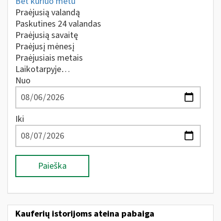
Bet kuriuo metu
Praėjusią valandą
Paskutines 24 valandas
Praėjusią savaitę
Praėjusį mėnesį
Praėjusiais metais
Laikotarpyje…
Nuo
Iki
Paieška
Kauferių istorijoms ateina pabaiga