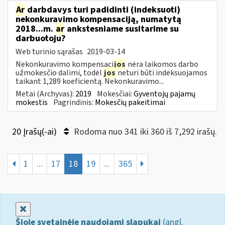
Ar
darbdavys turi padidinti (indeksuoti)
nekonkuravimo kompensaciją, numatytą
2018...m.
ar
ankstesniame susitarime su
darbuotoju?
Web turinio sąrašas
2019-03-14
Nekonkuravimo kompensaci
jos
nėra laikomos darbo
užmokesčio dalimi, todėl
jos
neturi būti indeksuojamos
taikant 1,289 koeficientą. Nekonkuravimo...
Metai (Archyvas):
2019
Mokesčiai:
Gyventojų pajamų
mokestis
Pagrindinis:
Mokesčių pakeitimai
20 Įrašų(-ai)
Rodoma nuo 341 iki 360 iš 7,292 irašų.
1
...
17
18
19
...
365
Uždaryti
Šioje svetainėje naudojami slapukai
(angl.