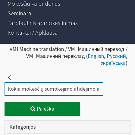
Mokesčių kalendorius
Seminarai
Tarptautinis apmokestinimas
Kontaktai / Apklausa
VMI Machine translation / VMI Машинный перевод /
VMI Машинний переклад (
English
,
Русский
,
Українська
)
Paieška
Kategorijos