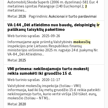
Automobilį Skoda Superb (2006 m. dyzelinas)-581 Eur. 4
metalines spintas Palangoje (140 Eur/kompl.);
2
metalines...
Metai:
2026
Pagrindinis:
Aukcionai ir turto pardavimai
VA-144 „Dėl atleidimo nuo baudų, delspinigių
ir
palūkanų taisyklių pakeitimo
Web turinio sąrašas
2025-09-26
Informuojame apie priimtą Valstybinės
mokesčių
inspekcijos prie Lietuvos Respublikos finansų
ministerijos viršininko 2025 m. rugsėjo 24 d. įsakymą Nr.
VA-84 „Dėl Atleidimo...
Metai:
2025
VMI primena: nekilnojamojo turto mokestį
reikia sumokėti iki gruodžio 15 d.
Web turinio sąrašas
2020-11-17
Valstybinė mokesčių inspekcija (toliau – VMI)
informuoja, kad iki šių metų gruodžio 15 d. reikia pateikti
nekilnojamojo turto, kurio vertė viršija 150 tūkst. eurų,
mokesčio (toliau – NTM)...
Metai:
2020