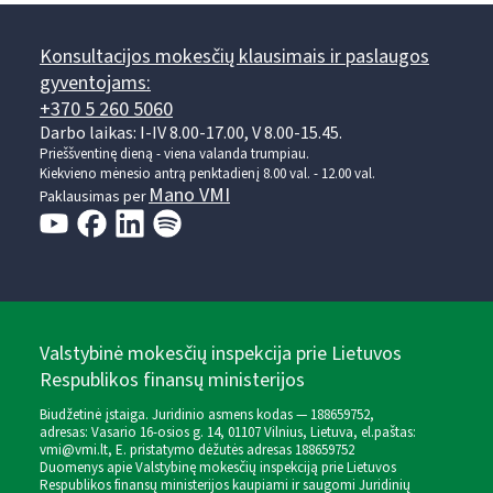
Konsultacijos mokesčių klausimais ir paslaugos
gyventojams:
+370 5 260 5060
Darbo laikas: I-IV 8.00-17.00, V 8.00-15.45.
Prieššventinę dieną - viena valanda trumpiau.
Kiekvieno mėnesio antrą penktadienį 8.00 val. - 12.00 val.
Mano VMI
Paklausimas per
Valstybinė mokesčių inspekcija prie Lietuvos
Respublikos finansų ministerijos
Biudžetinė įstaiga. Juridinio asmens kodas — 188659752,
adresas: Vasario 16-osios g. 14, 01107 Vilnius, Lietuva, el.paštas:
vmi@vmi.lt
, E. pristatymo dėžutės adresas 188659752
Duomenys apie Valstybinę mokesčių inspekciją prie Lietuvos
Respublikos finansų ministerijos kaupiami ir saugomi Juridinių