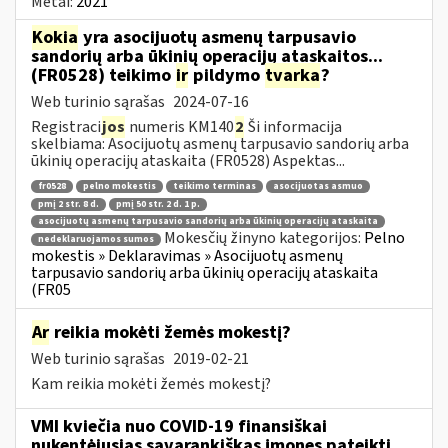
Metai:
2021
Kokia
yra asocijuotų asmenų tarpusavio
sandorių arba ūkinių operacijų ataskaitos...
(FR0528) teikimo
ir
pildymo
tvarka
?
Web turinio sąrašas
2024-07-16
Registraci
jos
numeris KM140
2
Ši informacija
skelbiama: Asocijuotų asmenų tarpusavio sandorių arba
ūkinių operacijų ataskaita (FR0528) Aspektas...
fr0528
pelno mokestis
teikimo terminas
asocijuotas asmuo
pmį 2 str. 8 d.
pmį 50 str. 2 d. 1 p.
asocijuotų asmenų tarpusavio sandorių arba ūkinių operacijų ataskaita
Mokesčių žinyno kategorijos:
Pelno
nedeklaruojamos sumos
mokestis » Deklaravimas » Asocijuotų asmenų
tarpusavio sandorių arba ūkinių operacijų ataskaita
(FR05
Ar
reikia mokėti žemės mokestį?
Web turinio sąrašas
2019-02-21
Kam reikia mokėti žemės mokestį?
VMI kviečia nuo COVID-19 finansiškai
nukentėjusias savarankiškas įmones pateikti