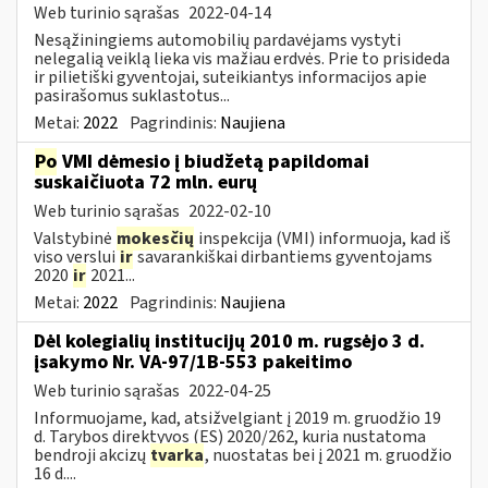
Web turinio sąrašas
2022-04-14
Nesąžiningiems automobilių pardavėjams vystyti
nelegalią veiklą lieka vis mažiau erdvės. Prie to prisideda
ir pilietiški gyventojai, suteikiantys informacijos apie
pasirašomus suklastotus...
Metai:
2022
Pagrindinis:
Naujiena
Po
VMI dėmesio į biudžetą papildomai
suskaičiuota 72 mln. eurų
Web turinio sąrašas
2022-02-10
Valstybinė
mokesčių
inspekcija (VMI) informuoja, kad iš
viso verslui
ir
savarankiškai dirbantiems gyventojams
2020
ir
2021...
Metai:
2022
Pagrindinis:
Naujiena
Dėl kolegialių institucijų 2010 m. rugsėjo 3 d.
įsakymo Nr. VA-97/1B-553 pakeitimo
Web turinio sąrašas
2022-04-25
Informuojame, kad, atsižvelgiant į 2019 m. gruodžio 19
d. Tarybos direktyvos (ES) 2020/262, kuria nustatoma
bendroji akcizų
tvarka
, nuostatas bei į 2021 m. gruodžio
16 d....