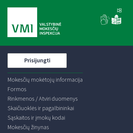
Prisijungti
Mokesčių mokėtojų informacija
Formos
Rinkmenos / Atviri duomenys
Skaičiuoklės ir pagalbininkai
Sąskaitos ir įmokų kodai
Mokesčių žinynas