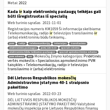
Metai:
2022
Kada
ir
kaip elektroninių paslaugų teikėjas gali
būti išregistruotas iš specialią
Web turinio sąrašas
2021-11-01
Registracijos numeris KM1059 Ši informacija skelbiama:
Telekomunikacijų, radijo
ir
televizijos transliavimo
ir
(arba) elektroniniu būdu teikiamų...
pvm
radijo
telekomunikacijų
televizijos
transliavimo
elektroninės paslaugos
pvmį 115-5 str
speciali schema
elektroniniu būdu teikiamos paslaugos
speciali apmokestinimo schema
Mokesčių žinyno kategorijos:
Pridėtinės
pvm schema
oss
vertės mokestis » Specialiosios apmokestinimo PVM
taisyklės » Telekomunikacijų, radijo ir televizijos
transliavimo ir (arba) elektroniniu
Dėl Lietuvos Respublikos
mokesčių
Administravimo įstatymo 40-1 straipsnio
pakeitimo
Web turinio sąrašas
2022-03-23
DĖL LIETUVOS RESPUBLIKOS MOKESČIŲ
ADMINISTRAVIMO ĮSTATYMO PAKEITIMO Valstybinė
mokesčių inspekcija prie Lietuvos Respublikos finansų