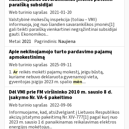
paraišką subsidijai
Web turinio sąrašas
2021-01-20
Valstybinė mokesčių inspekcija (toliau – VMI)
informuoja, jog nuo šiandien savarankiškos įmonės[1]
gali teikti paraišką vienkartinei negrąžintinai subsidijai
gauti. Ekonomikos...
Metai:
2021
Pagrindinis:
Naujiena
Apie nekilnojamojo turto pardavimo pajamų
apmokestinimą
Web turinio sąrašas
2025-09-11
1.
Ar
reikės mokėti pajamų mokestį, jeigu būstą,
kuriame nebuvo deklaruota gyvenamoji vieta,
gyventojas įsigijo 2023 m. spalio
mėn
....
Dėl VMI prie FM viršininko 2010 m. sausio 8 d.
įsakymo Nr. VA-6 pakeitimo
Web turinio sąrašas
2022-09-06
Informuojame, kad, atsižvelgiant į Lietuvos Respublikos
akcizų įstatymo pakeitimą Nr. XIV-777[1] pagal kurį nuo
2023 m. sausio 1 d. panaikinamas reikalavimas elektros
energijos mokėtojus...