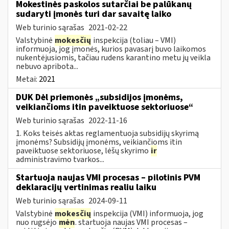
Mokestinės paskolos sutarčiai be palūkanų
sudaryti įmonės turi dar savaitę laiko
Web turinio sąrašas
2021-02-22
Valstybinė
mokesčių
inspekcija (toliau – VMI)
informuoja, jog įmonės, kurios pavasarį buvo laikomos
nukentėjusiomis, tačiau rudens karantino metu jų veikla
nebuvo apribota...
Metai:
2021
DUK Dėl priemonės „subsidijos įmonėms,
veikiančioms itin paveiktuose sektoriuose“
Web turinio sąrašas
2022-11-16
1. Koks teisės aktas reglamentuoja subsidijų skyrimą
įmonėms? Subsidijų įmonėms, veikiančioms itin
paveiktuose sektoriuose, lėšų skyrimo
ir
administravimo tvarkos...
Startuoja naujas VMI procesas – pilotinis PVM
deklaracijų vertinimas realiu laiku
Web turinio sąrašas
2024-09-11
Valstybinė
mokesčių
inspekcija (VMI) informuoja, jog
nuo rugsėjo
mėn
. startuoja naujas VMI procesas –