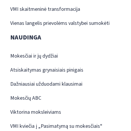
VMI skaitmeninė transformacija
Vienas langelis prievolėms valstybei sumokėti
NAUDINGA
Mokesčiai ir jų dydžiai
Atsiskaitymas grynaisiais pinigais
Dažniausiai užduodami klausimai
Mokesčių ABC
Viktorina moksleiviams
VMI kviečia į „Pasimatymą su mokesčiais“