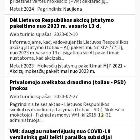
pridėtinės vertės mokesčio (PVM) deklaracijų...
Metai:
2024
Pagrindinis:
Naujiena
Dėl Lietuvos Respublikos akcizų įstatymo
pakeitimo nuo 2023 m. vasario 13 d.
Web turinio sąrašas
2023-02-10
Informuojame, kad, vadovaujantis Lietuvos Respublikos
akcizų įstatymo (toliau − AĮ) pakeitimu Nr. XIV-777[1],
nuo 2023 m. vasario 13 d. įsigalioja šie AĮ pakeitimai:
nustatoma, kad akcizais...
Metai:
2023
Mokesčių įstatymų pakeitimai:
MĮP 2021 »
Akcizų mokesčių pakeitimai nuo 2023 m.
Privalomojo sveikatos draudimo (toliau - PSD)
įmokos
Web turinio sąrašas
2020-02-27
Pagrindinis teisės aktas - Lietuvos Respublikos
sveikatos draudimo įstatymas (toliau – SDĮ). Mokesčio
mokėtojai - Fiziniai asmenys VMI iki 2015-1
2
-31
administruoja:...
VMI: daugiau nukentėjusių nuo COVID-19
verslininkų gali teikti paraišką subsidijai