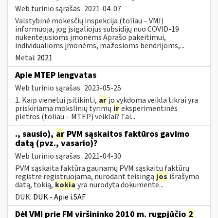
Web turinio sąrašas
2021-04-07
Valstybinė mokesčių inspekcija (toliau – VMI)
informuoja, jog įsigaliojus subsidijų nuo COVID-19
nukentėjusioms įmonėms Aprašo pakeitimui,
individualioms įmonėms, mažosioms bendrijoms,...
Metai:
2021
Apie MTEP lengvatas
Web turinio sąrašas
2023-05-25
1. Kaip vienetui įsitikinti,
ar
jo vykdoma veikla tikrai yra
priskiriama mokslinių tyrimų
ir
eksperimentinės
plėtros (toliau – MTEP) veiklai? Tai...
., sausio),
ar
PVM sąskaitos faktūros gavimo
datą (pvz., vasario)?
Web turinio sąrašas
2021-04-30
PVM sąskaita faktūra gaunamų PVM sąskaitų faktūrų
registre registruojama, nurodant teisingą
jos
išrašymo
datą, tokią,
kokia
yra nurodyta dokumente...
DUK:
DUK - Apie i.SAF
Dėl VMI prie FM viršininko 2010 m. rugpjūčio
2