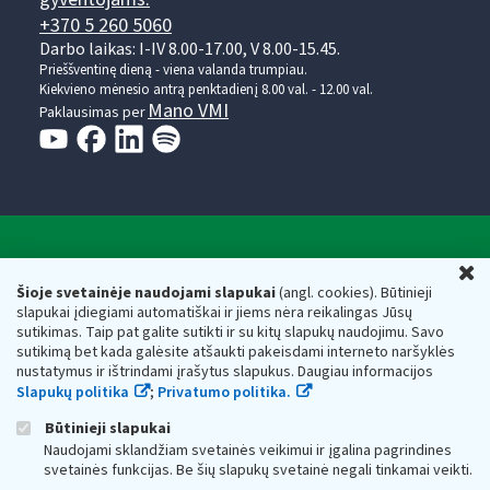
+370 5 260 5060
Darbo laikas: I-IV 8.00-17.00, V 8.00-15.45.
Prieššventinę dieną - viena valanda trumpiau.
Kiekvieno mėnesio antrą penktadienį 8.00 val. - 12.00 val.
Mano VMI
Paklausimas per
Valstybinė mokesčių inspekcija prie Lietuvos
U
Respublikos finansų ministerijos
Šioje svetainėje naudojami slapukai
(angl. cookies). Būtinieji
slapukai įdiegiami automatiškai ir jiems nėra reikalingas Jūsų
Biudžetinė įstaiga. Juridinio asmens kodas — 188659752,
sutikimas. Taip pat galite sutikti ir su kitų slapukų naudojimu. Savo
adresas: Vasario 16-osios g. 14, 01107 Vilnius, Lietuva, el.paštas:
sutikimą bet kada galėsite atšaukti pakeisdami interneto naršyklės
vmi@vmi.lt
, E. pristatymo dėžutės adresas 188659752
nustatymus ir ištrindami įrašytus slapukus. Daugiau informacijos
Duomenys apie Valstybinę mokesčių inspekciją prie Lietuvos
Slapukų politika
;
Privatumo politika.
Respublikos finansų ministerijos kaupiami ir saugomi Juridinių
asmenų registre
Būtinieji slapukai
Naudojami sklandžiam svetainės veikimui ir įgalina pagrindines
svetainės funkcijas. Be šių slapukų svetainė negali tinkamai veikti.