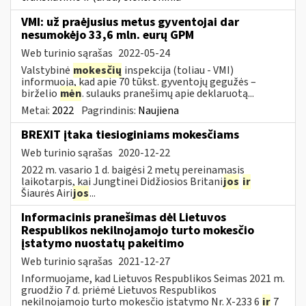
VMI: už praėjusius metus gyventojai dar
nesumokėjo 33,6 mln. eurų GPM
Web turinio sąrašas
2022-05-24
Valstybinė
mokesčių
inspekcija (toliau - VMI)
informuoja, kad apie 70 tūkst. gyventojų gegužės –
birželio
mėn
. sulauks pranešimų apie deklaruotą...
Metai:
2022
Pagrindinis:
Naujiena
BREXIT įtaka tiesioginiams mokesčiams
Web turinio sąrašas
2020-12-22
2022 m. vasario 1 d. baigėsi 2 metų pereinamasis
laikotarpis, kai Jungtinei Didžiosios Britani
jos
ir
Šiaurės Airi
jos
...
Informacinis pranešimas dėl Lietuvos
Respublikos nekilnojamojo turto mokesčio
įstatymo nuostatų pakeitimo
Web turinio sąrašas
2021-12-27
Informuojame, kad Lietuvos Respublikos Seimas 2021 m.
gruodžio 7 d. priėmė Lietuvos Respublikos
nekilnojamojo turto mokesčio įstatymo Nr. X-233 6
ir
7