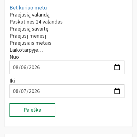
Bet kuriuo metu
Praėjusią valandą
Paskutines 24 valandas
Praėjusią savaitę
Praėjusį mėnesį
Praėjusiais metais
Laikotarpyje…
Nuo
Iki
Paieška