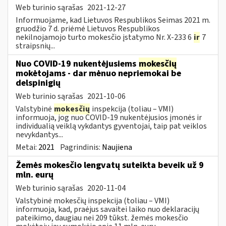
Web turinio sąrašas
2021-12-27
Informuojame, kad Lietuvos Respublikos Seimas 2021 m.
gruodžio 7 d. priėmė Lietuvos Respublikos
nekilnojamojo turto mokesčio įstatymo Nr. X-233 6
ir
7
straipsnių...
Nuo COVID-19 nukentėjusiems
mokesčių
mokėtojams - dar mėnuo nepriemokai be
delspinigių
Web turinio sąrašas
2021-10-06
Valstybinė
mokesčių
inspekcija (toliau – VMI)
informuoja, jog nuo COVID-19 nukentėjusios įmonės ir
individualią veiklą vykdantys gyventojai, taip pat veiklos
nevykdantys...
Metai:
2021
Pagrindinis:
Naujiena
Žemės mokesčio lengvatų suteikta beveik už 9
mln. eurų
Web turinio sąrašas
2020-11-04
Valstybinė mokesčių inspekcija (toliau – VMI)
informuoja, kad, praėjus savaitei laiko nuo deklaracijų
pateikimo, daugiau nei 209 tūkst. žemės mokesčio