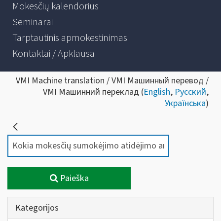
Mokesčių kalendorius
Seminarai
Tarptautinis apmokestinimas
Kontaktai / Apklausa
VMI Machine translation / VMI Машинный перевод /
VMI Машинний переклад (
English
,
Русский
,
Українська
)
Paieška
Kategorijos