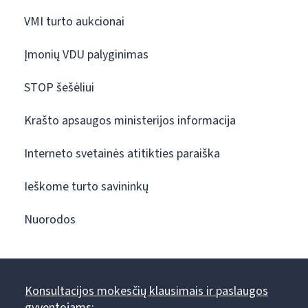
VMI turto aukcionai
Įmonių VDU palyginimas
STOP šešėliui
Krašto apsaugos ministerijos informacija
Interneto svetainės atitikties paraiška
Ieškome turto savininkų
Nuorodos
Konsultacijos mokesčių klausimais ir paslaugos
gyventojams: