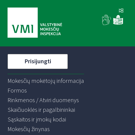
Prisijungti
Mokesčių mokėtojų informacija
Formos
Rinkmenos / Atviri duomenys
Skaičiuoklės ir pagalbininkai
Sąskaitos ir įmokų kodai
Mokesčių žinynas