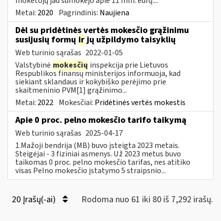
mokėtojų jau sumokėjo apie 11 mln. eurų....
Metai:
2020
Pagrindinis:
Naujiena
Dėl su pridėtinės vertės mokesčio grąžinimu
susijusių formų
ir
jų užpildymo taisyklių
Web turinio sąrašas
2022-01-05
Valstybinė
mokesčių
inspekcija prie Lietuvos
Respublikos finansų ministerijos informuoja, kad
siekiant sklandaus ir kokybiško perėjimo prie
skaitmeninio PVM[1] grąžinimo...
Metai:
2022
Mokesčiai:
Pridėtinės vertės mokestis
Apie 0 proc. pelno mokesčio tarifo taikymą
Web turinio sąrašas
2025-04-17
1.Mažoji bendrija (MB) buvo įsteigta 2023 metais.
Steigėjai - 3 fiziniai asmenys. Už 2023 metus buvo
taikomas 0 proc. pelno mokesčio tarifas, nes atitiko
visas Pelno mokesčio įstatymo 5 straipsnio...
20 Įrašų(-ai)
Rodoma nuo 61 iki 80 iš 7,292 irašų.