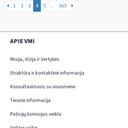
1
2
3
4
5
...
365
APIE VMI
Misija, Vizija ir Vertybės
Struktūra ir kontaktinė informacija
Konsultavimasis su visuomene
Teisinė informacija
Peticijų komisijos veikla
Veiklos sritys