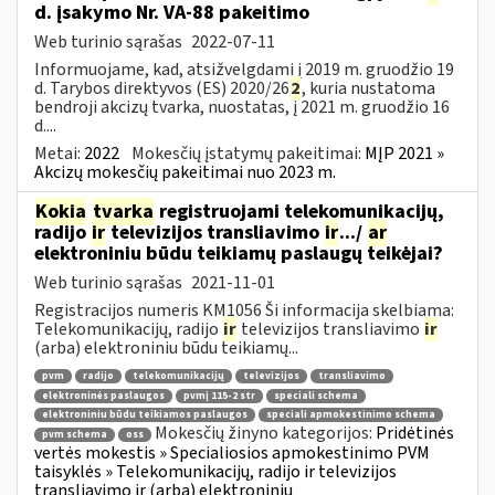
d. įsakymo Nr. VA-88 pakeitimo
Web turinio sąrašas
2022-07-11
Informuojame, kad, atsižvelgdami į 2019 m. gruodžio 19
d. Tarybos direktyvos (ES) 2020/26
2
, kuria nustatoma
bendroji akcizų tvarka, nuostatas, į 2021 m. gruodžio 16
d....
Metai:
2022
Mokesčių įstatymų pakeitimai:
MĮP 2021 »
Akcizų mokesčių pakeitimai nuo 2023 m.
Kokia
tvarka
registruojami telekomunikacijų,
radijo
ir
televizijos transliavimo
ir
.../
ar
elektroniniu būdu teikiamų paslaugų teikėjai?
Web turinio sąrašas
2021-11-01
Registracijos numeris KM1056 Ši informacija skelbiama:
Telekomunikacijų, radijo
ir
televizijos transliavimo
ir
(arba) elektroniniu būdu teikiamų...
pvm
radijo
telekomunikacijų
televizijos
transliavimo
elektroninės paslaugos
pvmį 115-2 str
speciali schema
elektroniniu būdu teikiamos paslaugos
speciali apmokestinimo schema
Mokesčių žinyno kategorijos:
Pridėtinės
pvm schema
oss
vertės mokestis » Specialiosios apmokestinimo PVM
taisyklės » Telekomunikacijų, radijo ir televizijos
transliavimo ir (arba) elektroniniu