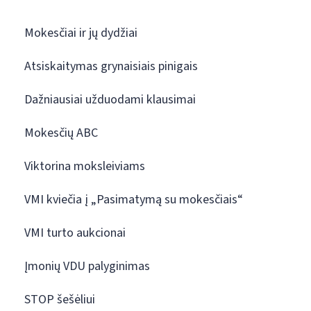
Mokesčiai ir jų dydžiai
Atsiskaitymas grynaisiais pinigais
Dažniausiai užduodami klausimai
Mokesčių ABC
Viktorina moksleiviams
VMI kviečia į „Pasimatymą su mokesčiais“
VMI turto aukcionai
Įmonių VDU palyginimas
STOP šešėliui