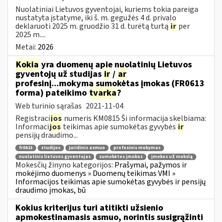
Nuolatiniai Lietuvos gyventojai, kuriems tokia pareiga
nustatyta įstatyme, iki š. m. gegužės 4 d. privalo
deklaruoti 2025 m. gruodžio 31 d. turėtą turtą
ir
per
2025 m....
Metai:
2026
Kokia
yra duomenų apie nuolatinių Lietuvos
gyventojų už studijas
ir
/
ar
profesinį...mokymą sumokėtas įmokas (FR0613
forma) pateikimo
tvarka
?
Web turinio sąrašas
2021-11-04
Registraci
jos
numeris KM0815 Ši informacija skelbiama:
Informaci
jos
teikimas apie sumokėtas gyvybės
ir
pensijų draudimo...
fr0613
studijos
juridinis asmuo
profesinis mokymas
nuolatinis lietuvos gyventojas
sumokėtos įmokos
įmokos už mokslą
Mokesčių žinyno kategorijos:
Prašymai, pažymos ir
mokėjimo duomenys » Duomenų teikimas VMI »
Informacijos teikimas apie sumokėtas gyvybės ir pensijų
draudimo įmokas, bū
Kokius kriterijus turi atitikti užsienio
apmokestinamasis asmuo, norintis susigrąžinti