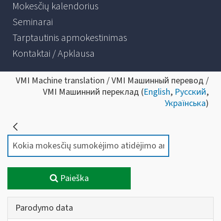
Mokesčių kalendorius
Seminarai
Tarptautinis apmokestinimas
Kontaktai / Apklausa
VMI Machine translation / VMI Машинный перевод /
VMI Машинний переклад (
English
,
Русский
,
Українська
)
Paieška
Parodymo data