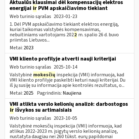
Aktualūs klausimai dėl kompensacijų elektros
energijai
ir
PVM apskaičiavimo tiekiant
Web turinio sąrašas
2023-01-23
1. Dėl PVM apskaičiavimo tiekiant elektros energiją,
kuriai taikomas valstybės kompensavimas,
nebuitiniams vartotojams 202
2
m. spalio 26 d. buvo
priimtas Lietuvos...
Metai:
2023
VMI kliento profilyje atverti nauji kriterijai
Web turinio sąrašas
2025-10-14
Valstybinė
mokesčių
inspekcija (VMI) informuoja, kad
VMI kliento profilyje paskelbti keturi nauji kriterijai. Du
iš jų susiję su informacija apie kontrolės rezultatus, o...
Metai:
2025
Pagrindinis:
Naujiena
VMI atlikta verslo kelionių analizė: darbostogos
ir
išvykos su artimaisiais
Web turinio sąrašas
2023-10-05
Valstybinė mokesčių inspekcija (VMI) informuoja, kad
atlikus 2022-2023 m. įsigytų verslo kelionių analizę,
nustatyta daugiau nei 260 tūkst. eurų papildomai