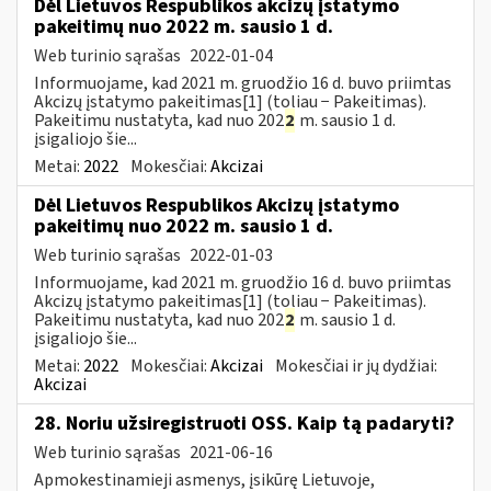
Dėl Lietuvos Respublikos akcizų įstatymo
pakeitimų nuo 2022 m. sausio 1 d.
Web turinio sąrašas
2022-01-04
Informuojame, kad 2021 m. gruodžio 16 d. buvo priimtas
Akcizų įstatymo pakeitimas[1] (toliau − Pakeitimas).
Pakeitimu nustatyta, kad nuo 202
2
m. sausio 1 d.
įsigaliojo šie...
Metai:
2022
Mokesčiai:
Akcizai
Dėl Lietuvos Respublikos Akcizų įstatymo
pakeitimų nuo 2022 m. sausio 1 d.
Web turinio sąrašas
2022-01-03
Informuojame, kad 2021 m. gruodžio 16 d. buvo priimtas
Akcizų įstatymo pakeitimas[1] (toliau − Pakeitimas).
Pakeitimu nustatyta, kad nuo 202
2
m. sausio 1 d.
įsigaliojo šie...
Metai:
2022
Mokesčiai:
Akcizai
Mokesčiai ir jų dydžiai:
Akcizai
28. Noriu užsiregistruoti OSS. Kaip tą padaryti?
Web turinio sąrašas
2021-06-16
Apmokestinamieji asmenys, įsikūrę Lietuvoje,