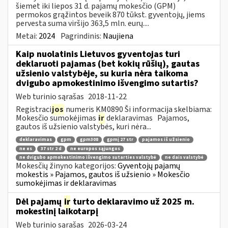
šiemet iki liepos 31 d. pajamų mokesčio (GPM)
permokos grąžintos beveik 870 tūkst. gyventojų, jiems
pervesta suma viršijo 363,5 mln. eurų....
Metai:
2024
Pagrindinis:
Naujiena
Kaip nuolatinis Lietuvos gyventojas turi
deklaruoti pajamas (bet kokių rūšių), gautas
užsienio valstybėje, su kuria nėra taikoma
dvigubo apmokestinimo išvengimo sutartis?
Web turinio sąrašas
2018-11-22
Registraci
jos
numeris KM0890 Ši informacija skelbiama:
Mokesčio sumokėjimas
ir
deklaravimas Pajamos,
gautos iš užsienio valstybės, kuri nėra...
deklaravimas
gpm
gpm308
gpmį 27 str
pajamos iš užsienio
ne es
37 str 2 d
ne europos sąjungos
ne dvigubo apmokestinimo išvengimo sutarties valstybė
ne dais valstybė
Mokesčių žinyno kategorijos:
Gyventojų pajamų
mokestis » Pajamos, gautos iš užsienio » Mokesčio
sumokėjimas ir deklaravimas
Dėl pajamų
ir
turto deklaravimo už 2025 m.
mokestinį laikotarpį
Web turinio sąrašas
2026-03-24