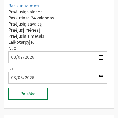
Bet kuriuo metu
Praėjusią valandą
Paskutines 24 valandas
Praėjusią savaitę
Praėjusį mėnesį
Praėjusiais metais
Laikotarpyje…
Nuo
Iki
Paieška