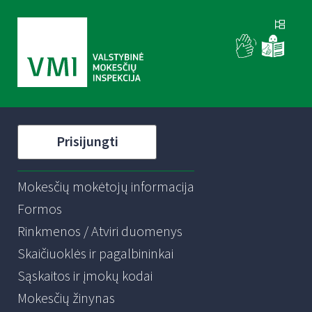
Prisijungti
Mokesčių mokėtojų informacija
Formos
Rinkmenos / Atviri duomenys
Skaičiuoklės ir pagalbininkai
Sąskaitos ir įmokų kodai
Mokesčių žinynas