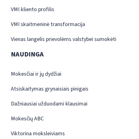
VMI kliento profilis
VMI skaitmeninė transformacija
Vienas langelis prievolėms valstybei sumokėti
NAUDINGA
Mokesčiai ir jų dydžiai
Atsiskaitymas grynaisiais pinigais
Dažniausiai užduodami klausimai
Mokesčių ABC
Viktorina moksleiviams