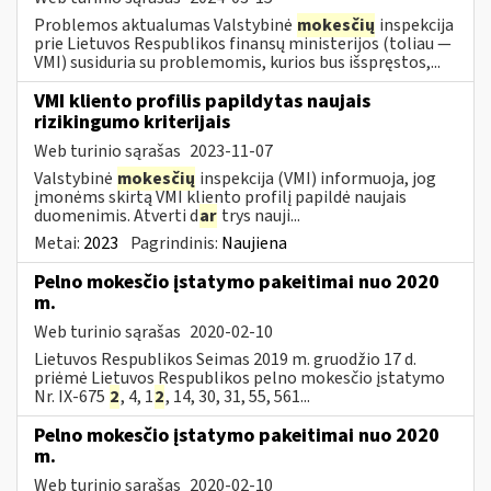
Problemos aktualumas Valstybinė
mokesčių
inspekcija
prie Lietuvos Respublikos finansų ministerijos (toliau ―
VMI) susiduria su problemomis, kurios bus išspręstos,...
VMI kliento profilis papildytas naujais
rizikingumo kriterijais
Web turinio sąrašas
2023-11-07
Valstybinė
mokesčių
inspekcija (VMI) informuoja, jog
įmonėms skirtą VMI kliento profilį papildė naujais
duomenimis. Atverti d
ar
trys nauji...
Metai:
2023
Pagrindinis:
Naujiena
Pelno mokesčio įstatymo pakeitimai nuo 2020
m.
Web turinio sąrašas
2020-02-10
Lietuvos Respublikos Seimas 2019 m. gruodžio 17 d.
priėmė Lietuvos Respublikos pelno mokesčio įstatymo
Nr. IX-675
2
, 4, 1
2
, 14, 30, 31, 55, 561...
Pelno mokesčio įstatymo pakeitimai nuo 2020
m.
Web turinio sąrašas
2020-02-10