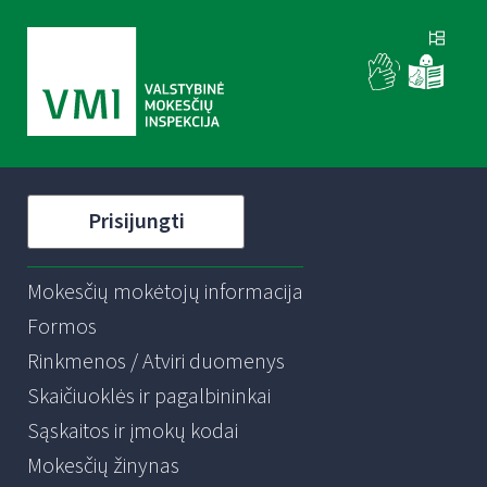
Prisijungti
Mokesčių mokėtojų informacija
Formos
Rinkmenos / Atviri duomenys
Skaičiuoklės ir pagalbininkai
Sąskaitos ir įmokų kodai
Mokesčių žinynas