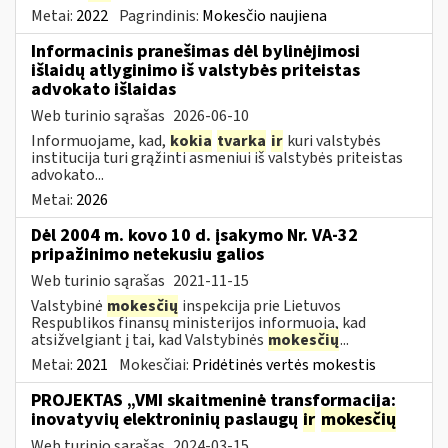
Metai:
2022
Pagrindinis:
Mokesčio naujiena
Informacinis pranešimas dėl bylinėjimosi
išlaidų atlyginimo iš valstybės priteistas
advokato išlaidas
Web turinio sąrašas
2026-06-10
Informuojame, kad,
kokia
tvarka
ir
kuri valstybės
institucija turi grąžinti asmeniui iš valstybės priteistas
advokato...
Metai:
2026
Dėl 2004 m. kovo 10 d. įsakymo Nr. VA-32
pripažinimo netekusiu galios
Web turinio sąrašas
2021-11-15
Valstybinė
mokesčių
inspekcija prie Lietuvos
Respublikos finansų ministerijos informuoja, kad
atsižvelgiant į tai, kad Valstybinės
mokesčių
...
Metai:
2021
Mokesčiai:
Pridėtinės vertės mokestis
PROJEKTAS „VMI skaitmeninė transformacija:
inovatyvių elektroninių paslaugų
ir
mokesčių
Web turinio sąrašas
2024-03-15