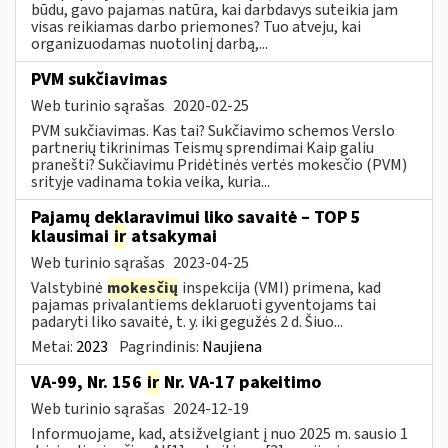
būdu, gavo pajamas natūra, kai darbdavys suteikia jam
visas reikiamas darbo priemones? Tuo atveju, kai
organizuodamas nuotolinį darbą,...
PVM sukčiavimas
Web turinio sąrašas
2020-02-25
PVM sukčiavimas. Kas tai? Sukčiavimo schemos Verslo
partnerių tikrinimas Teismų sprendimai Kaip galiu
pranešti? Sukčiavimu Pridėtinės vertės mokesčio (PVM)
srityje vadinama tokia veika, kuria...
Pajamų deklaravimui liko savaitė – TOP 5
klausimai
ir
atsakymai
Web turinio sąrašas
2023-04-25
Valstybinė
mokesčių
inspekcija (VMI) primena, kad
pajamas privalantiems deklaruoti gyventojams tai
padaryti liko savaitė, t. y. iki gegužės 2 d. Šiuo...
Metai:
2023
Pagrindinis:
Naujiena
VA-99, Nr. 156
ir
Nr. VA-17 pakeitimo
Web turinio sąrašas
2024-12-19
Informuojame, kad, atsižvelgiant į nuo 2025 m. sausio 1