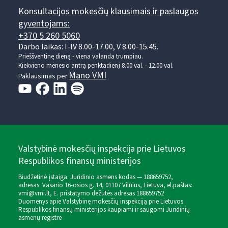
Konsultacijos mokesčių klausimais ir paslaugos
gyventojams:
+370 5 260 5060
Darbo laikas: I-IV 8.00-17.00, V 8.00-15.45.
Prieššventinę dieną - viena valanda trumpiau.
Kiekvieno mėnesio antrą penktadienį 8.00 val. - 12.00 val.
Mano VMI
Paklausimas per
Valstybinė mokesčių inspekcija prie Lietuvos
Respublikos finansų ministerijos
Biudžetinė įstaiga. Juridinio asmens kodas — 188659752,
adresas: Vasario 16-osios g. 14, 01107 Vilnius, Lietuva, el.paštas:
vmi@vmi.lt
, E. pristatymo dėžutės adresas 188659752
Duomenys apie Valstybinę mokesčių inspekciją prie Lietuvos
Respublikos finansų ministerijos kaupiami ir saugomi Juridinių
asmenų registre