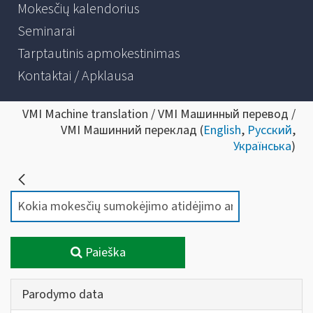
Mokesčių kalendorius
Seminarai
Tarptautinis apmokestinimas
Kontaktai / Apklausa
VMI Machine translation / VMI Машинный перевод /
VMI Машинний переклад (
English
,
Русский
,
Українська
)
Paieška
Parodymo data