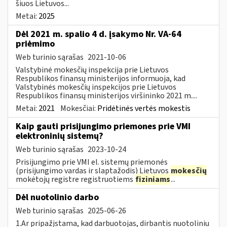
šiuos Lietuvos...
Metai:
2025
Dėl 2021 m. spalio 4 d. įsakymo Nr. VA-64
priėmimo
Web turinio sąrašas
2021-10-06
Valstybinė mokesčių inspekcija prie Lietuvos
Respublikos finansų ministerijos informuoja, kad
Valstybinės mokesčių inspekcijos prie Lietuvos
Respublikos finansų ministerijos viršininko 2021 m....
Metai:
2021
Mokesčiai:
Pridėtinės vertės mokestis
Kaip gauti prisijungimo priemones prie VMI
elektroninių sistemų?
Web turinio sąrašas
2023-10-24
Prisijungimo prie VMI el. sistemų priemonės
(prisijungimo vardas ir slaptažodis) Lietuvos
mokesčių
mokėtojų registre registruotiems
fiziniams
...
Dėl nuotolinio darbo
Web turinio sąrašas
2025-06-26
1.Ar pripažįstama, kad darbuotojas, dirbantis nuotoliniu