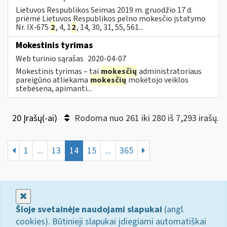
Lietuvos Respublikos Seimas 2019 m. gruodžio 17 d.
priėmė Lietuvos Respublikos pelno mokesčio įstatymo
Nr. IX-675
2
, 4, 1
2
, 14, 30, 31, 55, 561...
Mokestinis tyrimas
Web turinio sąrašas
2020-04-07
Mokestinis tyrimas – tai
mokesčių
administratoriaus
pareigūno atliekama
mokesčių
mokėtojo veiklos
stebėsena, apimanti...
20 Įrašų(-ai)
Rodoma nuo 261 iki 280 iš 7,293 irašų.
1
...
13
14
15
...
365
Uždaryti
Šioje svetainėje naudojami slapukai
(angl.
cookies). Būtinieji slapukai įdiegiami automatiškai