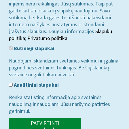
ir jiems nėra reikalingas Jūsų sutikimas. Taip pat
galite sutikti ir su kitų slapukų naudojimu. Savo
sutikimą bet kada galėsite atšaukti pakeisdami
interneto naršyklės nustatymus ir ištrindami
įrašytus slapukus. Daugiau informacijos
Slapukų
politika
;
Privatumo politika.
Būtinieji slapukai
Naudojami sklandžiam svetainės veikimui ir įgalina
pagrindines svetainės funkcijas. Be šių slapukų
svetainė negali tinkamai veikti.
Analitiniai slapukai
Renka statistinę informaciją apie svetainės
naudojimą ir naudojami Jūsų naršymo patirties
gerinimui.
PATVIRTINTI