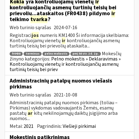
Kokia
yra kontroliuojamų vienetų
ir
kontroliuojančių asmenų turtinių teisių bei
prievolių...ataskaitos (FR0438) pildymo
ir
teikimo
tvarka
?
Web turinio sąrašas
2024-07-16
Registraci
jos
numeris KM1400 Ši informacija skelbiama:
Kontroliuojamų vienetų
ir
kontroliuojančių asmenų
turtinių teisių bei prievolių ataskaita...
Mokesčių
fr0438
terminas
pelno mokestis
pmį 50 str. 2 d. 2 p.
žinyno kategorijos:
Pelno mokestis » Deklaravimas »
Kontroliuojamų vienetų ir kontroliuojančių asmenų
turtinių teisių bei priev
Administracinių patalpų nuomos viešasis
pirkimas
Web turinio sąrašas
2021-10-08
Administracinių patalpų nuomos pirkimas (toliau –
Pirkimas) vykdomas vadovaujantis Žemės, esamų
pastatų
ar
kitų nekilnojamųjų daiktų įsigijimo arba
nuomos...
Metai:
2021
Pagrindinis:
Viešieji pirkimai
Mokestinis patikrinimas