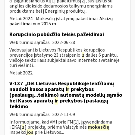
d. įsigaliosiančius AĮ[1] pakeitimus[2], susijusius su
anglies dioksido dedamosios taikymu energiniams
produktams bei į Energinių produktų...
Metai:
2024
Mokesčių įstatymų pakeitimai:
Akcizų
pakeitimai nuo 2025 m.
Korupcinio pobūdžio teisės pažeidimai
Web turinio sąrašas
2022-06-28
Vadovaujantis Lietuvos Respublikos korupcijos
prevencijos įstatymo 23 straipsnio
2
dalies 6 punktu,
viešojo sektoriaus subjektai savo interneto svetainėje
turi viešinti...
Metai:
2022
V-137 „Dėl Lietuvos Respublikoje leidžiamų
naudoti kasos aparatų
ir
prekybos
(paslaugų...teikimo) automatų modelių sąrašo
bei Kasos aparatų
ir
prekybos (paslaugų
teikimo
Web turinio sąrašas
2022-11-09
Informuojame, kad VMI prie FM[1], įgyvendindama
i.EKA[
2
] projektą, priėmė Valstybinės
mokesčių
inspekci
jos
prie Lietuvos...