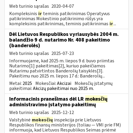
Web turinio sąrašas
2020-04-07
Kompleksinis
ir
teminis patikrinimas Operatyvus
patikrinimas Mokestinio patikrinimo rūšys yra
kompleksinis patikrinimas, teminis patikrinimas
ir
...
Dėl Lietuvos Respublikos vyriausybės 2004 m.
balandžio 9 d. nutarimo Nr. 408 pakeitimo
(banderolės)
Web turinio sąrašas
2025-07-23
Informuojame, kad 2025 m. liepos 9 d. buvo priimtas
Nutarimo[1] pakeitimas[2], kuriuo pakeičiamos
Nutarimu patvirtintos Banderolių taisyklės[3].
Pakeitimu nuo 2025 m. liepos 17 d.: Banderolių...
Metai:
2025
Mokesčiai:
Akcizai
Mokesčių įstatymų
pakeitimai:
Akcizų pakeitimai nuo 2025 m.
Informacinis pranešimas dėl LR
mokesčių
administravimo įstatymo pakeitimų
Web turinio sąrašas
2025-12-12
Valstybinė
mokesčių
inspekcija prie Lietuvos
Respublikos finansų ministerijos (toliau — VMI prie FM)
informuoja, kad Lietuvos Respublikos Seimas priėmė