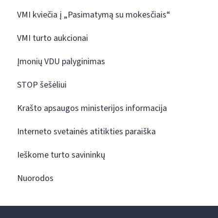
VMI kviečia į „Pasimatymą su mokesčiais“
VMI turto aukcionai
Įmonių VDU palyginimas
STOP šešėliui
Krašto apsaugos ministerijos informacija
Interneto svetainės atitikties paraiška
Ieškome turto savininkų
Nuorodos