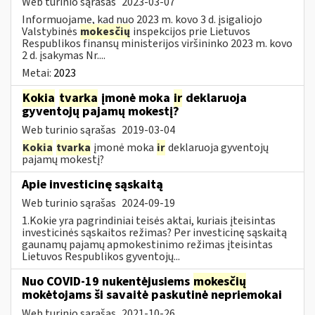
Web turinio sąrašas
2023-03-07
Informuojame, kad nuo 2023 m. kovo 3 d. įsigaliojo
Valstybinės
mokesčių
inspekcijos prie Lietuvos
Respublikos finansų ministerijos viršininko 2023 m. kovo
2 d. įsakymas Nr....
Metai:
2023
Kokia
tvarka
įmonė moka
ir
deklaruoja
gyventojų pajamų mokestį?
Web turinio sąrašas
2019-03-04
Kokia
tvarka
įmonė moka
ir
deklaruoja gyventojų
pajamų mokestį?
Apie investicinę sąskaitą
Web turinio sąrašas
2024-09-19
1.Kokie yra pagrindiniai teisės aktai, kuriais įteisintas
investicinės sąskaitos režimas? Per investicinę sąskaitą
gaunamų pajamų apmokestinimo režimas įteisintas
Lietuvos Respublikos gyventojų...
Nuo COVID-19 nukentėjusiems
mokesčių
mokėtojams ši savaitė paskutinė nepriemokai
Web turinio sąrašas
2021-10-26