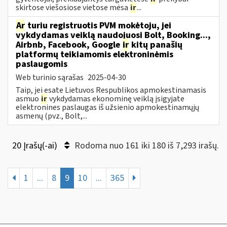
skirtose viešosiose vietose mėsa
ir
...
Ar
turiu registruotis PVM mokėtoju, jei
vykdydamas veiklą naudojuosi Bolt, Booking...,
Airbnb, Facebook, Google
ir
kitų panašių
platformų teikiamomis elektroninėmis
paslaugomis
Web turinio sąrašas
2025-04-30
Taip, jei esate Lietuvos Respublikos apmokestinamasis
asmuo
ir
vykdydamas ekonominę veiklą įsigyjate
elektronines paslaugas iš užsienio apmokestinamųjų
asmenų (pvz., Bolt,...
20 Įrašų(-ai)
Rodoma nuo 161 iki 180 iš 7,293 irašų.
1
...
8
9
10
...
365