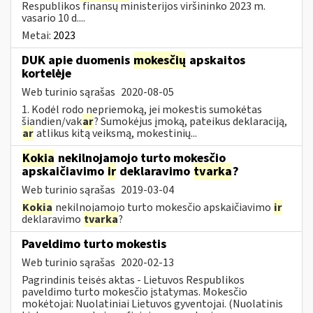
Respublikos finansų ministerijos viršininko 2023 m.
vasario 10 d....
Metai:
2023
DUK apie duomenis
mokesčių
apskaitos
kortelėje
Web turinio sąrašas
2020-08-05
1. Kodėl rodo nepriemoką, jei mokestis sumokėtas
šiandien/vak
ar
? Sumokėjus įmoką, pateikus deklaraciją,
ar
atlikus kitą veiksmą, mokestinių...
Kokia
nekilnojamojo turto mokesčio
apskaičiavimo
ir
deklaravimo
tvarka
?
Web turinio sąrašas
2019-03-04
Kokia
nekilnojamojo turto mokesčio apskaičiavimo
ir
deklaravimo
tvarka
?
Paveldimo turto mokestis
Web turinio sąrašas
2020-02-13
Pagrindinis teisės aktas - Lietuvos Respublikos
paveldimo turto mokesčio įstatymas. Mokesčio
mokėtojai: Nuolatiniai Lietuvos gyventojai. (Nuolatinis