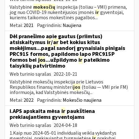
Valstybinė
mokesčių
inspekcija (toliau – VMI) primena,
jog nuo COVID-19 nukentėjusios įmonės
ir
gyventojai,
kuriems taikomos mokestinės pagalbos...
Metai:
2021
Pagrindinis:
Naujiena
Dėl pranešimo apie gautus (priimtus)
atsiskaitymus
ir
/
ar
bet kokius kitus
mokėjimus...pagal sandorį grynaisiais pinigais
PRC915 formos, papildomo lapo PRC915P
formos bei
jos
...užpildymo
ir
pateikimo
taisyklių patvirtinimo
Web turinio sąrašas
2022-10-21
Valstybinė mokesčių inspekcija prie Lietuvos
Respublikos finansų ministeri
jos
(toliau ― VMI prie FM)
informuoja, kad Valstybinės mokesčių...
Metai:
2022
Pagrindinis:
Mokesčio naujiena
i.APS apskaita mėsa
ir
paukštiena
prekiaujantiems gyventojams
Web turinio sąrašas
2024-04-18
1.Kaip nuo 2024-05-01 individualią veiklą vykdantys
gyventojai, prekiaujantys turgavietėse
ir
prekybai