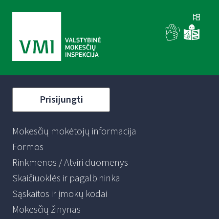
Prisijungti
Mokesčių mokėtojų informacija
Formos
Rinkmenos / Atviri duomenys
Skaičiuoklės ir pagalbininkai
Sąskaitos ir įmokų kodai
Mokesčių žinynas