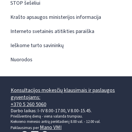
STOP šešėliui
Krašto apsaugos ministerijos informacija
Interneto svetainės atitikties paraiška
Ieškome turto savininkų
Nuorodos
Konsultacijos mokesčių klausimais ir paslaugos
gyventojams:
+370 5 260 5060
Darbo laikas: I-IV 8.00-17.00, V 8.00-15.45.
Prieššventinę dieną - viena valanda trumpiau.
Kiekvieno mėnesio antrą penktadienį 8.00 val. - 12.00 val.
Mano VMI
Paklausimas per