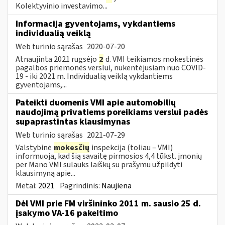
Kolektyvinio investavimo...
Informacija gyventojams, vykdantiems
individualią veiklą
Web turinio sąrašas
2020-07-20
Atnaujinta 2021 rugsėjo
2
d. VMI teikiamos mokestinės
pagalbos priemonės verslui, nukentėjusiam nuo COVID-
19 - iki 2021 m. Individualią veiklą vykdantiems
gyventojams,...
Pateikti duomenis VMI apie automobilių
naudojimą privatiems poreikiams verslui padės
supaprastintas klausimynas
Web turinio sąrašas
2021-07-29
Valstybinė
mokesčių
inspekcija (toliau – VMI)
informuoja, kad šią savaitę pirmosios 4,4 tūkst. įmonių
per Mano VMI sulauks laiškų su prašymu užpildyti
klausimyną apie...
Metai:
2021
Pagrindinis:
Naujiena
Dėl VMI prie FM viršininko 2011 m. sausio 25 d.
įsakymo VA-16 pakeitimo