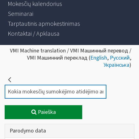
Mokesčių kalendorius
Seminarai
Tarptautinis apmokestinimas
Kontaktai / Apklausa
VMI Machine translation / VMI Машинный перевод /
VMI Машинний переклад (
English
,
Русский
,
Українська
)
Paieška
Parodymo data