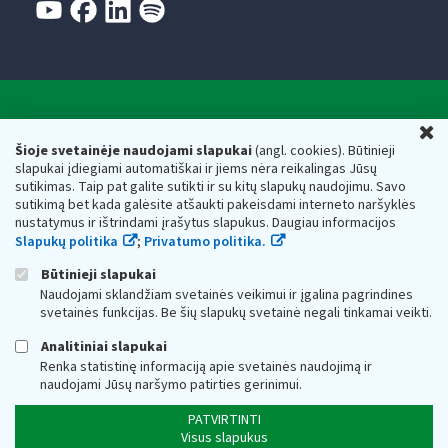
Valstybinė mokesčių inspekcija prie Lietuvos
U
Respublikos finansų ministerijos
Šioje svetainėje naudojami slapukai
(angl. cookies). Būtinieji
slapukai įdiegiami automatiškai ir jiems nėra reikalingas Jūsų
Biudžetinė įstaiga. Juridinio asmens kodas — 188659752,
sutikimas. Taip pat galite sutikti ir su kitų slapukų naudojimu. Savo
adresas: Vasario 16-osios g. 14, 01107 Vilnius, Lietuva, el.paštas:
sutikimą bet kada galėsite atšaukti pakeisdami interneto naršyklės
vmi@vmi.lt
, E. pristatymo dėžutės adresas 188659752
nustatymus ir ištrindami įrašytus slapukus. Daugiau informacijos
Duomenys apie Valstybinę mokesčių inspekciją prie Lietuvos
Slapukų politika
;
Privatumo politika.
Respublikos finansų ministerijos kaupiami ir saugomi Juridinių
asmenų registre
Būtinieji slapukai
Naudojami sklandžiam svetainės veikimui ir įgalina pagrindines
svetainės funkcijas. Be šių slapukų svetainė negali tinkamai veikti.
Analitiniai slapukai
Renka statistinę informaciją apie svetainės naudojimą ir
naudojami Jūsų naršymo patirties gerinimui.
PATVIRTINTI
Visus slapukus