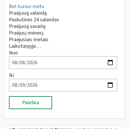
Bet kuriuo metu
Praėjusią valandą
Paskutines 24 valandas
Praėjusią savaitę
Praėjusį mėnesį
Praėjusiais metais
Laikotarpyje…
Nuo
Iki
Paieška