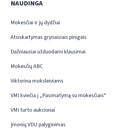
NAUDINGA
Mokesčiai ir jų dydžiai
Atsiskaitymas grynaisiais pinigais
Dažniausiai užduodami klausimai
Mokesčių ABC
Viktorina moksleiviams
VMI kviečia į „Pasimatymą su mokesčiais“
VMI turto aukcionai
Įmonių VDU palyginimas