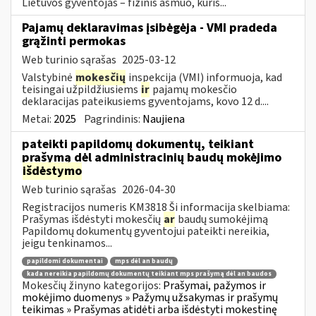
Lietuvos gyventojas – fizinis asmuo, kuris...
Pajamų deklaravimas įsibėgėja - VMI pradeda
grąžinti permokas
Web turinio sąrašas
2025-03-12
Valstybinė
mokesčių
inspekcija (VMI) informuoja, kad
teisingai užpildžiusiems
ir
pajamų mokesčio
deklaracijas pateikusiems gyventojams, kovo 12 d....
Metai:
2025
Pagrindinis:
Naujiena
pateikti papildomų dokumentų, teikiant
prašymą dėl administracinių baudų mokėjimo
išdėstymo
Web turinio sąrašas
2026-04-30
Registracijos numeris KM3818 Ši informacija skelbiama:
Prašymas išdėstyti mokesčių
ar
baudų sumokėjimą
Papildomų dokumentų gyventojui pateikti nereikia,
jeigu tenkinamos...
papildomi dokumentai
mps dėl an baudų
kada nereikia papildomų dokumentų teikiant mps prašymą dėl an baudos
Mokesčių žinyno kategorijos:
Prašymai, pažymos ir
mokėjimo duomenys » Pažymų užsakymas ir prašymų
teikimas » Prašymas atidėti arba išdėstyti mokestinę