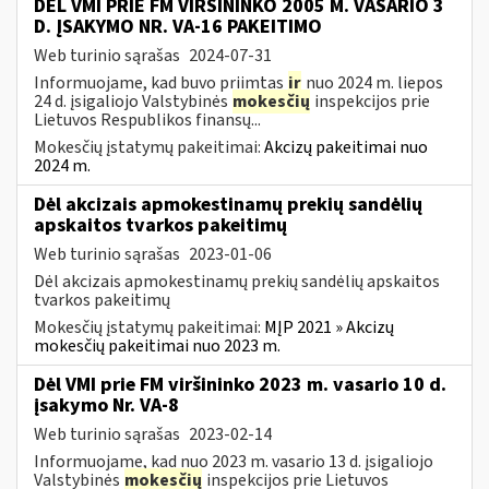
DĖL VMI PRIE FM VIRŠININKO 2005 M. VASARIO 3
D. ĮSAKYMO NR. VA-16 PAKEITIMO
Web turinio sąrašas
2024-07-31
Informuojame, kad buvo priimtas
ir
nuo 2024 m. liepos
24 d. įsigaliojo Valstybinės
mokesčių
inspekcijos prie
Lietuvos Respublikos finansų...
Mokesčių įstatymų pakeitimai:
Akcizų pakeitimai nuo
2024 m.
Dėl akcizais apmokestinamų prekių sandėlių
apskaitos tvarkos pakeitimų
Web turinio sąrašas
2023-01-06
Dėl akcizais apmokestinamų prekių sandėlių apskaitos
tvarkos pakeitimų
Mokesčių įstatymų pakeitimai:
MĮP 2021 » Akcizų
mokesčių pakeitimai nuo 2023 m.
Dėl VMI prie FM viršininko 2023 m. vasario 10 d.
įsakymo Nr. VA-8
Web turinio sąrašas
2023-02-14
Informuojame, kad nuo 2023 m. vasario 13 d. įsigaliojo
Valstybinės
mokesčių
inspekcijos prie Lietuvos