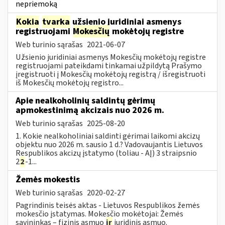
nepriemoką
Kokia
tvarka
užsienio juridiniai asmenys
registruojami
Mokesčių
mokėtojų registre
Web turinio sąrašas
2021-06-07
Užsienio juridiniai asmenys Mokesčių mokėtojų registre
registruojami pateikdami tinkamai užpildytą Prašymo
įregistruoti į Mokesčių mokėtojų registrą / išregistruoti
iš Mokesčių mokėtojų registro...
Apie nealkoholinių saldintų gėrimų
apmokestinimą akcizais nuo 2026 m.
Web turinio sąrašas
2025-08-20
1. Kokie nealkoholiniai saldinti gėrimai laikomi akcizų
objektu nuo 2026 m. sausio 1 d.? Vadovaujantis Lietuvos
Respublikos akcizų įstatymo (toliau - AĮ) 3 straipsnio
2
2
-1...
Žemės mokestis
Web turinio sąrašas
2020-02-27
Pagrindinis teisės aktas - Lietuvos Respublikos žemės
mokesčio įstatymas. Mokesčio mokėtojai: Žemės
savininkas – fizinis asmuo
ir
juridinis asmuo.