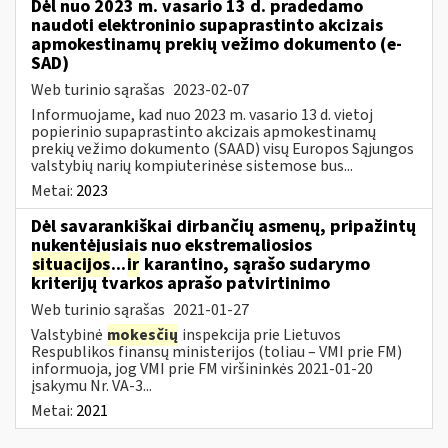
Dėl nuo 2023 m. vasario 13 d. pradedamo
naudoti elektroninio supaprastinto akcizais
apmokestinamų prekių vežimo dokumento (e-
SAD)
Web turinio sąrašas
2023-02-07
Informuojame, kad nuo 2023 m. vasario 13 d. vietoj
popierinio supaprastinto akcizais apmokestinamų
prekių vežimo dokumento (SAAD) visų Europos Sąjungos
valstybių narių kompiuterinėse sistemose bus...
Metai:
2023
Dėl savarankiškai dirbančių asmenų, pripažintų
nukentėjusiais nuo ekstremaliosios
situacijos
...
ir
karantino, sąrašo sudarymo
kriterijų tvarkos aprašo patvirtinimo
Web turinio sąrašas
2021-01-27
Valstybinė
mokesčių
inspekcija prie Lietuvos
Respublikos finansų ministerijos (toliau – VMI prie FM)
informuoja, jog VMI prie FM viršininkės 2021-01-20
įsakymu Nr. VA-3...
Metai:
2021