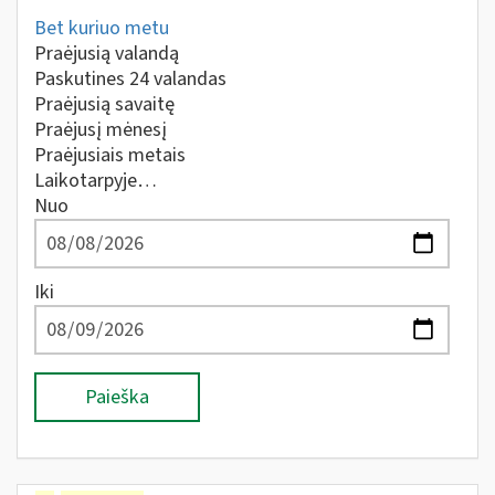
Bet kuriuo metu
Praėjusią valandą
Paskutines 24 valandas
Praėjusią savaitę
Praėjusį mėnesį
Praėjusiais metais
Laikotarpyje…
Nuo
Iki
Paieška