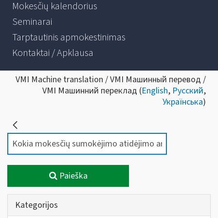
Mokesčių kalendorius
Seminarai
Tarptautinis apmokestinimas
Kontaktai / Apklausa
VMI Machine translation / VMI Машинный перевод /
VMI Машинний переклад (
English
,
Русский
,
Українська
)
Paieška
Kategorijos