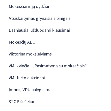
Mokesčiai ir jų dydžiai
Atsiskaitymas grynaisiais pinigais
Dažniausiai užduodami klausimai
Mokesčių ABC
Viktorina moksleiviams
VMI kviečia į „Pasimatymą su mokesčiais“
VMI turto aukcionai
Įmonių VDU palyginimas
STOP šešėliui