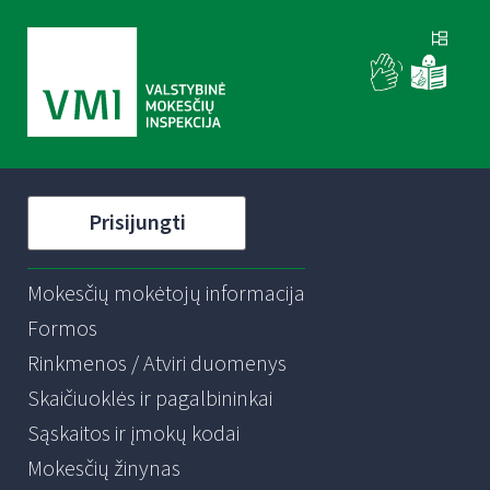
Prisijungti
Mokesčių mokėtojų informacija
Formos
Rinkmenos / Atviri duomenys
Skaičiuoklės ir pagalbininkai
Sąskaitos ir įmokų kodai
Mokesčių žinynas