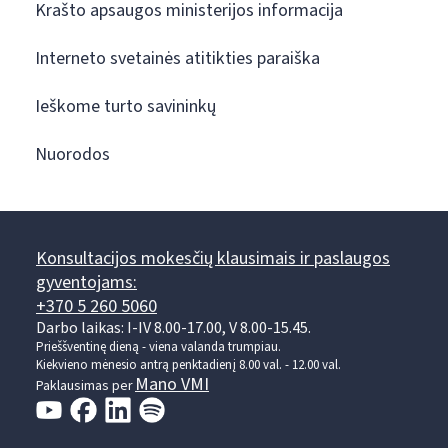
Krašto apsaugos ministerijos informacija
Interneto svetainės atitikties paraiška
Ieškome turto savininkų
Nuorodos
Konsultacijos mokesčių klausimais ir paslaugos
gyventojams:
+370 5 260 5060
Darbo laikas: I-IV 8.00-17.00, V 8.00-15.45.
Prieššventinę dieną - viena valanda trumpiau.
Kiekvieno mėnesio antrą penktadienį 8.00 val. - 12.00 val.
Mano VMI
Paklausimas per