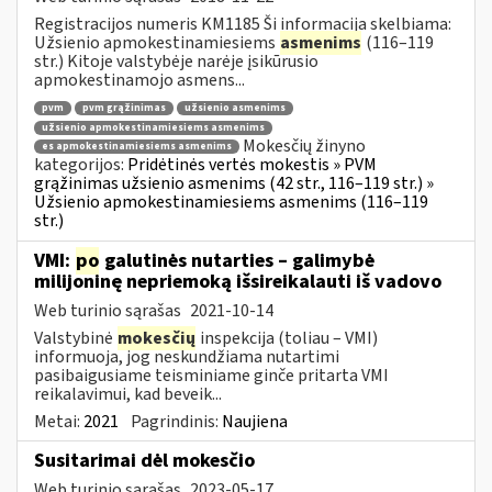
Registracijos numeris KM1185 Ši informacija skelbiama:
Užsienio apmokestinamiesiems
asmenims
(116–119
str.) Kitoje valstybėje narėje įsikūrusio
apmokestinamojo asmens...
pvm
pvm grąžinimas
užsienio asmenims
užsienio apmokestinamiesiems asmenims
Mokesčių žinyno
es apmokestinamiesiems asmenims
kategorijos:
Pridėtinės vertės mokestis » PVM
grąžinimas užsienio asmenims (42 str., 116–119 str.) »
Užsienio apmokestinamiesiems asmenims (116–119
str.)
VMI:
po
galutinės nutarties – galimybė
milijoninę nepriemoką išsireikalauti iš vadovo
Web turinio sąrašas
2021-10-14
Valstybinė
mokesčių
inspekcija (toliau – VMI)
informuoja, jog neskundžiama nutartimi
pasibaigusiame teisminiame ginče pritarta VMI
reikalavimui, kad beveik...
Metai:
2021
Pagrindinis:
Naujiena
Susitarimai dėl mokesčio
Web turinio sąrašas
2023-05-17