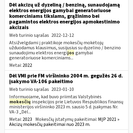
Dėl akcizų už dyzeliną / benziną, sunaudojamą
elektros energijos gamybai generatoriuose
komerciniams tikslams, grąžinimo bei
pagamintos elektros energijos apmokestinimo
akcizais
Web turinio sąrašas
2022-12-12
Atsižvelgdami į praktikoje mokesčių mokėtojų
užduodamus klausimus, susijusius su dyzelino / benzino
sunaudojimu elektros energi
jos
gamybai
generatoriuose komerciniams...
Metai:
2022
Dėl VMI prie FM viršininko 2004 m. gegužės 26 d.
įsakymo VA-106 pakeitimo
Web turinio sąrašas
2023-01-10
Informuojame, kad buvo priimtas Valstybinės
mokesčių
inspekcijos prie Lietuvos Respublikos finansų
ministerijos viršininko 2023 m. sausio 5 d. įsakymas Nr.
VA-3 „Dėl...
Metai:
2023
Mokesčių įstatymų pakeitimai:
MĮP 2021 »
Akcizų mokesčių pakeitimai nuo 2023 m.