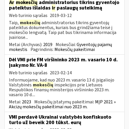
Ar
mokesčių
administratorius tikrins gyventojo
pateiktus išlaidas
ir
paslaugų suteikimą
Web turinio sąrašas
2019-03-12
Taip,
mokesčių
administratorius tikrins gyventojų
pateiktus dokumentus, kuriais bus grindžiama teisė į
mokesčio lengvatą. Taip pat bus tikrinama informacija
įvairiose...
Metai (Archyvas):
2019
Mokesčiai:
Gyventojų pajamų
mokestis
Pagrindinis:
Mokesčių pakeitimai
Dėl VMI prie FM viršininko 2023 m. vasario 10 d.
įsakymo Nr. VA-8
Web turinio sąrašas
2023-02-14
Informuojame, kad nuo 2023 m. vasario 13 d. įsigaliojo
Valstybinės
mokesčių
inspekcijos prie Lietuvos
Respublikos finansų ministerijos viršininko 2023 m.
vasario 10 d....
Metai:
2023
Mokesčių įstatymų pakeitimai:
MĮP 2021 »
Akcizų mokesčių pakeitimai nuo 2023 m.
VMI perdavė Ukrainai valstybės konfiskuoto
turto už beveik 200 tūkst. eurų