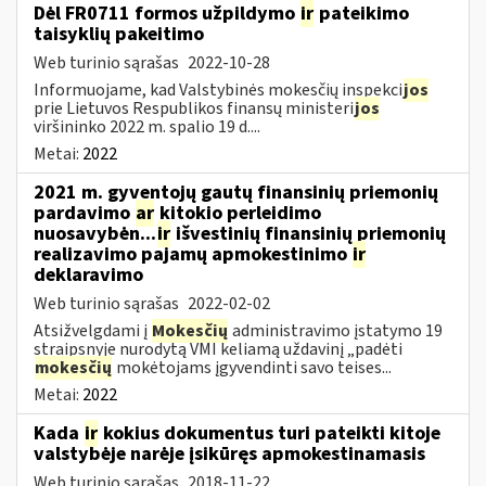
Dėl FR0711 formos užpildymo
ir
pateikimo
taisyklių pakeitimo
Web turinio sąrašas
2022-10-28
Informuojame, kad Valstybinės mokesčių inspekci
jos
prie Lietuvos Respublikos finansų ministeri
jos
viršininko 2022 m. spalio 19 d....
Metai:
2022
2021 m. gyventojų gautų finansinių priemonių
pardavimo
ar
kitokio perleidimo
nuosavybėn...
ir
išvestinių finansinių priemonių
realizavimo pajamų apmokestinimo
ir
deklaravimo
Web turinio sąrašas
2022-02-02
Atsižvelgdami į
Mokesčių
administravimo įstatymo 19
straipsnyje nurodytą VMI keliamą uždavinį „padėti
mokesčių
mokėtojams įgyvendinti savo teises...
Metai:
2022
Kada
ir
kokius dokumentus turi pateikti kitoje
valstybėje narėje įsikūręs apmokestinamasis
Web turinio sąrašas
2018-11-22