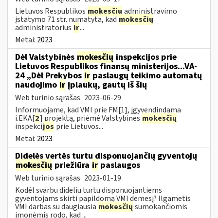
Lietuvos Respublikos
mokesčių
administravimo
įstatymo 71 str. numatyta, kad
mokesčių
administratorius
ir
...
Metai:
2023
Dėl Valstybinės
mokesčių
inspekcijos prie
Lietuvos Respublikos finansų ministerijos...VA-
24 „Dėl Prekybos
ir
paslaugų teikimo automatų
naudojimo
ir
įplaukų, gautų iš šių
Web turinio sąrašas
2023-06-29
Informuojame, kad VMI prie FM[1], įgyvendindama
i.EKA[
2
] projektą, priėmė Valstybinės
mokesčių
inspekci
jos
prie Lietuvos...
Metai:
2023
Didelės vertės turtu disponuojančių gyventojų
mokesčių
priežiūra
ir
paslaugos
Web turinio sąrašas
2023-01-19
Kodėl svarbu dideliu turtu disponuojantiems
gyventojams skirti papildomą VMI dėmesį? Ilgametis
VMI darbas su daugiausia
mokesčių
sumokančiomis
įmonėmis rodo, kad ...