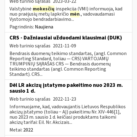
Web turinio sąrašas
2023-03-22
Valstybinė
mokesčių
inspekcija (VMI) informuoja, kad
nuo praėjusių metų lapkričio
mėn
., vadovaudamasi
Vystomojo bendradarbiavimo...
Pagrindinis:
Naujiena
CRS - Dažniausiai užduodami klausimai (DUK)
Web turinio sąrašas
2021-11-09
Bendrasis duomenų teikimo standartas, (angl. Common
Reporting Standard, toliau — CRS) VARTOJAMŲ
TRUMPINIŲ SĄRAŠAS CRS — Bendrasis duomenų
teikimo standartas (angl. Common Reporting
Standart). CRS...
Dėl LR akcizų įstatymo pakeitimo nuo 2023 m.
sausio 1 d.
Web turinio sąrašas
2022-11-23
Informuojame, kad, vadovaujantis Lietuvos Respublikos
akcizų įstatymo (toliau − AĮ) pakeitimu Nr. XIV-446[1],
nuo 2023 m. sausio 1 d. keičiasi produktams taikomi
akcizų tarifai: Eil. Nr. Akcizais...
Metai:
2022