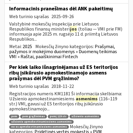
Informacinis pranešimas dėl ANK pakeitimų
Web turinio sąrašas
2025-09-26
Valstybinė mokesčių inspekcija prie Lietuvos
Respublikos finansų ministeri
jos
(toliau — VMI prie FM)
informuoja apie 2025 m. rugsėjo 11 d. priimtą Lietuvos
Respublikos...
Metai:
2025
Mokesčių žinyno kategorijos:
Prašymai,
pažymos ir mokėjimo duomenys » Duomenų teikimas
VMI » Raštai, paaiškinimai Fintech
Per kiek laiko išnagrinėjamas už ES teritorijos
ribų įsikūrusio apmokestinamojo asmens
prašymas dėl PVM grąžinimo?
Web turinio sąrašas
2018-11-22
Registracijos numeris KM1181 Ši informacija skelbiama:
Užsienio apmokestinamiesiems
asmenims
(116–119
str.) VMI, gavusi už ES teritorijos ribų įsikūrusio
apmokestinamojo...
pvm
pvm grąžinimas
pvmį 119 str
užsienio asmenims
užsienio apmokestinamiesiems asmenims
Mokesčių žinyno
ne es apmokestinamiesiems asmenims
kategorijos:
Pridėtinės vertės mokestis » PVM