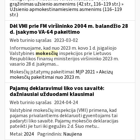
grąžinimas užsienio asmenims (42 str., 116–119 str.) »
Užsienio apmokestinamiesiems asmenims (116–119
str.)
Dėl VMI prie FM viršininko 2004 m. balandžio 28
d. įsakymo VA-64 pakeitimo
Web turinio sąrašas
2023-03-02
Informuojame, kad nuo 2023 m. kovo 1 d. įsigaliojo
Valstybinės
mokesčių
inspekcijos prie Lietuvos
Respublikos finansų ministerijos viršininko 2023 m.
vasario 28 d. įsakymas...
Mokesčių įstatymų pakeitimai:
MĮP 2021 » Akcizų
mokesčių pakeitimai nuo 2023 m.
Pajamų deklaravimui liko vos savaitė:
dažniausiai užduodami klausimai
Web turinio sąrašas
2024-04-24
Valstybinė mokesčių inspekcija (VMI) primena, kad
pajamas privalantiems deklaruoti gyventojams tai
padaryti liko savaitė. Pajamų mokesčio deklaracijas
pateikti jie turi iki gegužės 2 d. Šiuo metu...
Metai:
2024
Pagrindinis:
Naujiena