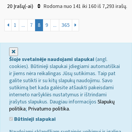
20 Įrašų(-ai)
Rodoma nuo 141 iki 160 iš 7,293 irašų.
1
...
7
8
9
...
365
Uždaryti
Šioje svetainėje naudojami slapukai
(angl.
cookies). Būtinieji slapukai įdiegiami automatiškai
ir jiems nėra reikalingas Jūsų sutikimas. Taip pat
galite sutikti ir su kitų slapukų naudojimu. Savo
sutikimą bet kada galėsite atšaukti pakeisdami
interneto naršyklės nustatymus ir ištrindami
įrašytus slapukus. Daugiau informacijos
Slapukų
politika
;
Privatumo politika.
Būtinieji slapukai
Naudojami sklandžiam svetainės veikimui ir įgalina