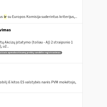
us
ir
su Europos Komisija suderintus kriterijus,...
avimas
 Akcizų įstatymo (toliau - AĮ) 2 straipsnio 1
 už...
kcizais apmokestinamų prekių sandėlio registravimas
bilį iš kitos ES valstybės narės PVM mokėtojo,