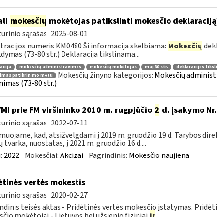
ali
mokesčių
mokėtojas patikslinti mokesčio deklaraciją
urinio sąrašas
2025-08-01
tracijos numeris KM0480 Ši informacija skelbiama:
Mokesčių
dekl
dymas (73-80 str.) Deklaracija tikslinama...
acija
mokesčių administravimas
mokesčių mokėtojas
maį 80 str.
deklaracijos tiks
Mokesčių žinyno kategorijos:
Mokesčių administr
nimas patikrinimo metu
inimas (73-80 str.)
VMI prie FM viršininko 2010 m. rugpjūčio
2
d. įsakymo Nr.
urinio sąrašas
2022-07-11
muojame, kad, atsižvelgdami į 2019 m. gruodžio 19 d. Tarybos dire
ų tvarka, nuostatas, į 2021 m. gruodžio 16 d....
:
2022
Mokesčiai:
Akcizai
Pagrindinis:
Mokesčio naujiena
ėtinės vertės mokestis
urinio sąrašas
2020-02-27
ndinis teisės aktas - Pridėtinės vertės mokesčio įstatymas. Pridė
čio mokėtojai - Lietuvos bei užsienio fiziniai
ir
...