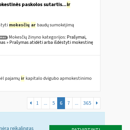
estinės paskolos sutartis...
ir
styti
mokesčių
ar
baudų sumokėjimą
Mokesčių žinyno kategorijos:
Prašymai,
ymas
s » Prašymas atidėti arba išdėstyti mokestinę
 dėl pajamų
ir
kapitalo dvigubo apmokestinimo
1
...
5
6
7
...
365
 nėra reikalingas