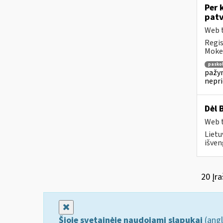
Per 
patv
Web t
Regis
Mokes
pasko
pažym
nepr
Dėl 
Web t
Lietu
išven
20 Įra
Uždaryti
Šioje svetainėje naudojami slapukai
(angl