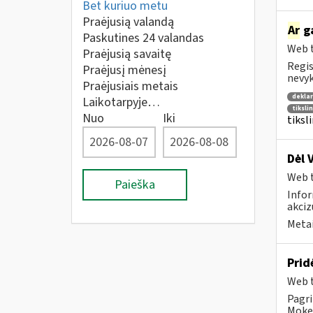
Bet kuriuo metu
Praėjusią valandą
Ar
g
Paskutines 24 valandas
Web t
Praėjusią savaitę
Regis
Praėjusį mėnesį
nevyk
Praėjusiais metais
deklar
Laikotarpyje…
tiksli
Nuo
Iki
tiksl
Dėl 
Web t
Paieška
Infor
akciz
Metai
Prid
Web t
Pagri
Mokes