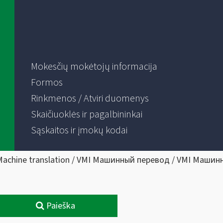
Mokesčių mokėtojų informacija
Formos
Rinkmenos / Atviri duomenys
Skaičiuoklės ir pagalbininkai
Sąskaitos ir įmokų kodai
Machine translation / VMI Машинный перевод / VMI Машин
Paieška