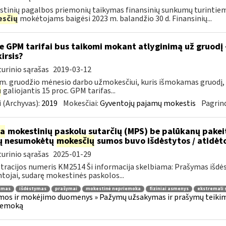
tinių pagalbos priemonių taikymas finansinių sunkumų turintiem
sčių
mokėtojams baigėsi 2023 m. balandžio 30 d. Finansinių...
e GPM tarifai bus taikomi mokant atlyginimą už gruodį
kirsis?
urinio sąrašas
2019-03-12
m. gruodžio mėnesio darbo užmokesčiui, kuris išmokamas gruodį,
u
galiojantis 15 proc. GPM tarifas...
 (Archyvas):
2019
Mokesčiai:
Gyventojų pajamų mokestis
Pagrind
ia
mokestinių paskolų sutarčių (MPS) be palūkanų pake
ų nesumokėtų
mokesčių
sumos buvo išdėstytos / atidėt
urinio sąrašas
2025-01-29
tracijos numeris KM2514 Ši informacija skelbiama: Prašymas išdė
tojai, sudarę mokestinės paskolos...
jimas
išdėstymas
prašymai
mokestinė nepriemoka
fiziniai asmenys
ekstremali 
os ir mokėjimo duomenys » Pažymų užsakymas ir prašymų teikima
iemoką