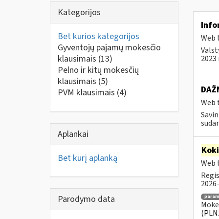
Kategorijos
Info
Bet kurios kategorijos
Web t
Gyventojų pajamų mokesčio
Valst
klausimais
(13)
2023 
Pelno ir kitų mokesčių
klausimais
(5)
DAŽN
PVM klausimais
(4)
Web t
Savin
sudar
Aplankai
Kok
Bet kurį aplanką
Web t
Regis
2026-
Parodymo data
para
Mokes
(PLN