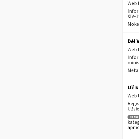
Web t
Infor
XIV-1
Mokes
Dėl 
Web t
Infor
minis
Metai
Už k
Web t
Regis
Užsie
50 eur
kateg
apmo