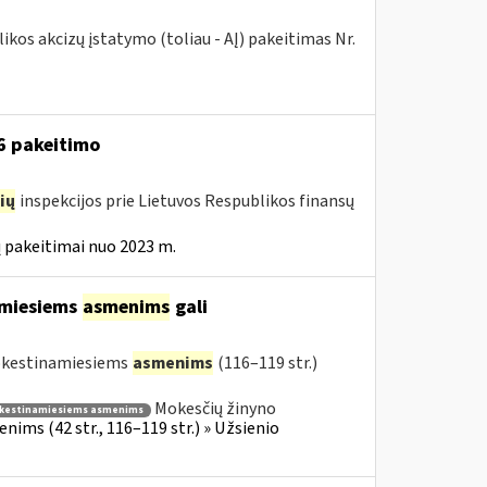
kos akcizų įstatymo (toliau - AĮ) pakeitimas Nr.
16 pakeitimo
ių
inspekcijos prie Lietuvos Respublikos finansų
 pakeitimai nuo 2023 m.
amiesiems
asmenims
gali
mokestinamiesiems
asmenims
(116–119 str.)
Mokesčių žinyno
kestinamiesiems asmenims
ims (42 str., 116–119 str.) » Užsienio