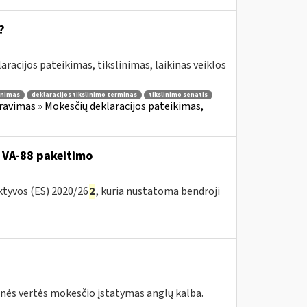
?
aracijos pateikimas, tikslinimas, laikinas veiklos
linimas
deklaracijos tikslinimo terminas
tikslinimo senatis
avimas » Mokesčių deklaracijos pateikimas,
 VA-88 pakeitimo
ktyvos (ES) 2020/26
2
, kuria nustatoma bendroji
tinės vertės mokesčio įstatymas anglų kalba.