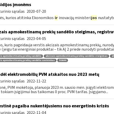
idijos įmonėms
urinio sąrašas
2020-07-20
s, kurios atitinka Ekonomikos
ir
inovacijų ministeri
jos
nustatyt
zais apmokestinamų prekių sandėlio steigimas, registr
urinio sąrašas
2023-04-05
, kuris pageidauja verstis akcizais apmokestinamų prekių, nurodytų
e (jeigu tai energiniai produktai – tik AĮ 2 priede nurodyti produktai),
is apmokestinamų prekių sandėlis
akcizais apmokestinamų prekių sandėlio steigimas
a
is apmokestinamų prekių sandėlio savininkas
fr0644
dėl elektromobilių PVM atskaitos nuo 2023 metų
urinio sąrašas
2022-11-22
onė, PVM mokėtoja, planuoja 2023 m. sausio mėn. įsigyti elektromo
 tokiam įsigijimui bus taikomas 0 proc. PVM tarifas. Įsigyjamo...
stinė pagalba nukentėjusiems nuo energetinės krizės
urinio sąrašas
2022-11-04