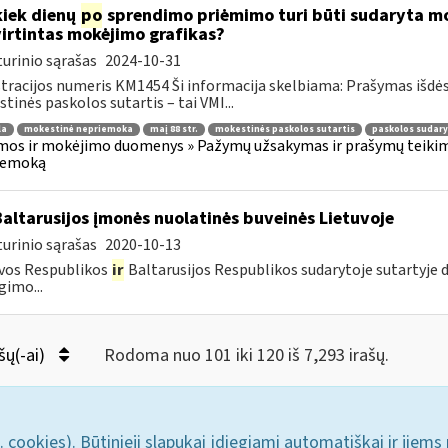
kiek dienų
po
sprendimo priėmimo turi būti sudaryta mok
irtintas mokėjimo grafikas?
urinio sąrašas
2024-10-31
tracijos numeris KM1454 Ši informacija skelbiama: Prašymas išdė
tinės paskolos sutartis – tai VMI...
la
mokestinė nepriemoka
maį 88 str.
mokestinės paskolos sutartis
paskolos sudar
os ir mokėjimo duomenys » Pažymų užsakymas ir prašymų teikima
iemoką
Baltarusijos įmonės nuolatinės buveinės Lietuvoje
urinio sąrašas
2020-10-13
vos Respublikos
ir
Baltarusijos Respublikos sudarytoje sutartyje
gimo...
šų(-ai)
Rodoma nuo 101 iki 120 iš 7,293 irašų.
. cookies). Būtinieji slapukai įdiegiami automatiškai ir jiems