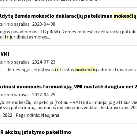
ldytų žemės mokesčio deklaracijų pateikimas
mokesčių
urinio sąrašas
2020-04-08
ugos pavadinimas - Užpildytų žemės mokesčio deklaracijų patei
iai
ir
juridiniai asmenys....
 VMI
urinio sąrašas
2024-07-23
a — dėmesingas, efektyvus
ir
tikslus
mokesčių
administravimas 
krinusi nuomonės formuotoją, VMI nustatė daugiau nei 
urinio sąrašas
2022-04-25
ybinė mokesčių inspekcija (toliau – VMI) informuoja, jog atlikus 
tyvų patikrinimą, asmuo iš individualios veiklos deklaravo apie 200,
:
2022
Pagrindinis:
Naujiena
LR akcizų įstatymo pakeitimo