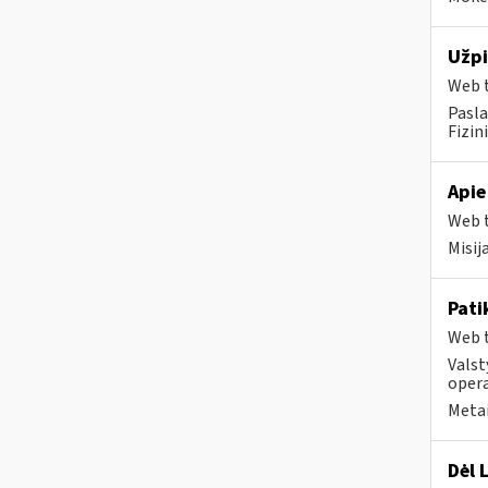
Užpi
Web t
Pasla
Fizin
Apie
Web t
Misij
Pati
Web t
Valst
opera
Metai
Dėl 