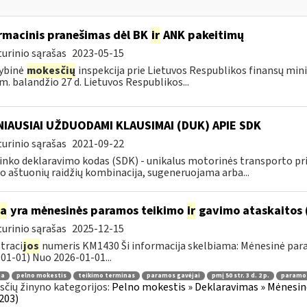
rmacinis pranešimas dėl BK
ir
ANK pakeitimų
urinio sąrašas
2023-05-15
ybinė
mokesčių
inspekcija prie Lietuvos Respublikos finansų mini
m. balandžio 27 d. Lietuvos Respublikos...
IAUSIAI UŽDUODAMI KLAUSIMAI (DUK) APIE SDK
urinio sąrašas
2021-09-22
inko deklaravimo kodas (SDK) - unikalus motorinės transporto 
o aštuonių raidžių kombinacija, sugeneruojama arba...
ia
yra mėnesinės paramos teikimo
ir
gavimo ataskaitos 
urinio sąrašas
2025-12-15
traci
jos
numeris KM1430 Ši informacija skelbiama: Mėnesinė pa
01-01) Nuo 2026-01-01...
ma
pelno mokestis
teikimo terminas
paramos gavėjai
pmį 50 str. 3 d. 2 p.
paramos
čių žinyno kategorijos:
Pelno mokestis » Deklaravimas » Mėnesin
203)