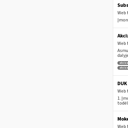
Subs
Web t
Įmonė
Akci
Web t
Asmuo
dalyj
akciza
akciza
DUK 
Web t
1. Įm
todėl
Moke
Web t