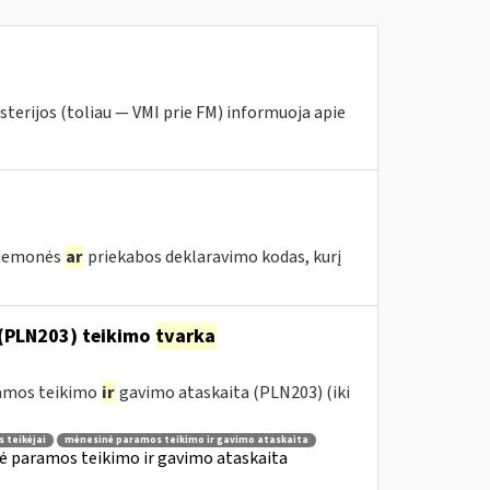
sterijos (toliau — VMI prie FM) informuoja apie
priemonės
ar
priekabos deklaravimo kodas, kurį
(PLN203) teikimo
tvarka
ramos teikimo
ir
gavimo ataskaita (PLN203) (iki
 teikėjai
mėnesinė paramos teikimo ir gavimo ataskaita
ė paramos teikimo ir gavimo ataskaita