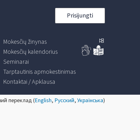
Prisijungti
Mokesčių žinynas
Mokesčių kalendorius
Seminarai
Tarptautinis apmokestinimas
Kontaktai / Apklausa
ний переклад (
English
,
Русский
,
Українська
)