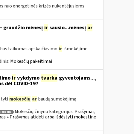
s nuo energetinės krizės nukentėjusiems
 – gruodžio mėnesį
ir
sausio...mėnesį
ar
 bus taikomas apskaičiavimo
ir
išmokėjimo
inis:
Mokesčių pakeitimai
itimo
ir
vykdymo
tvarka
gyventojams...,
os dėl COVID-19?
styti
mokesčių
ar
baudų sumokėjimą
Mokesčių žinyno kategorijos:
Prašymai,
situacija
s » Prašymas atidėti arba išdėstyti mokestinę