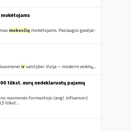
mokėtojams
kimas
mokesčių
mokėtojams. Paslaugos gavėjai -
visuomenei
ir
valstybei. Vizija — moderni veiklių,...
200 tūkst. eurų nedeklaruotų pajamų
vieno nuomonės formuotojo (angl. influencer)
5 tūkst....