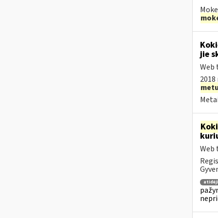
Mokes
moke
Koki
jie s
Web t
2018 
met
Metai
Kok
kuri
Web t
Regis
Gyven
atidė
pažym
nepr