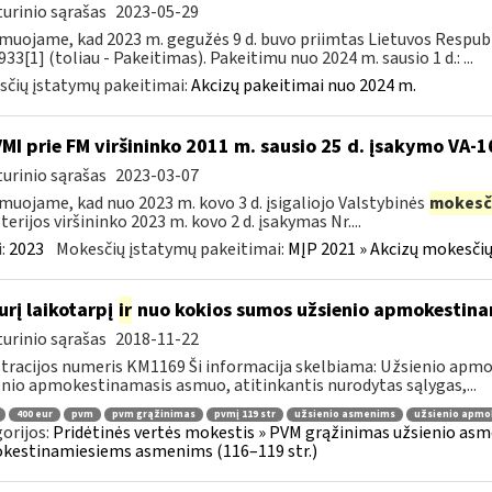
urinio sąrašas
2023-05-29
muojame, kad 2023 m. gegužės 9 d. buvo priimtas Lietuvos Respubli
933[1] (toliau - Pakeitimas). Pakeitimu nuo 2024 m. sausio 1 d.: ...
čių įstatymų pakeitimai:
Akcizų pakeitimai nuo 2024 m.
VMI prie FM viršininko 2011 m. sausio 25 d. įsakymo VA-
urinio sąrašas
2023-03-07
muojame, kad nuo 2023 m. kovo 3 d. įsigaliojo Valstybinės
mokesč
terijos viršininko 2023 m. kovo 2 d. įsakymas Nr....
:
2023
Mokesčių įstatymų pakeitimai:
MĮP 2021 » Akcizų mokesčių
urį laikotarpį
ir
nuo kokios sumos užsienio apmokestin
urinio sąrašas
2018-11-22
tracijos numeris KM1169 Ši informacija skelbiama: Užsienio ap
nio apmokestinamasis asmuo, atitinkantis nurodytas sąlygas,...
400 eur
pvm
pvm grąžinimas
pvmį 119 str
užsienio asmenims
užsienio apmo
orijos:
Pridėtinės vertės mokestis » PVM grąžinimas užsienio asmen
kestinamiesiems asmenims (116–119 str.)