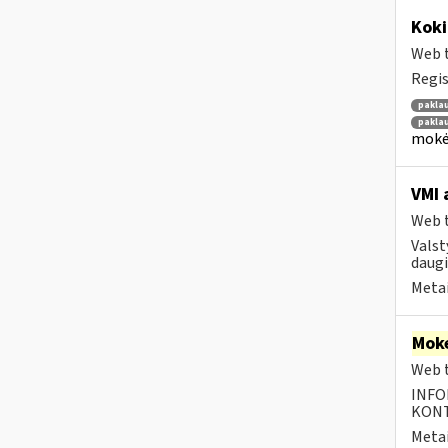
Kok
Web t
Regis
pakla
pakla
mokėt
VMI 
Web t
Valst
daugi
Metai
Moke
Web t
INFO
KONTA
Metai