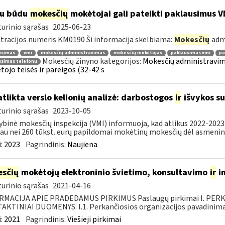
iu būdu
mokesčių
mokėtojai gali pateikti paklausimus V
urinio sąrašas
2025-06-23
tracijos numeris KM0190 Ši informacija skelbiama:
Mokesčių
adm
usimas
vmi
mokesčių administravimas
mokesčių mokėtojas
paklausimas vmi
pa
Mokesčių žinyno kategorijos:
Mokesčių administravim
usimas telefonu
ojo teisės ir pareigos (32-42 s
atlikta verslo kelionių analizė: darbostogos
ir
išvykos su
urinio sąrašas
2023-10-05
ybinė mokesčių inspekcija (VMI) informuoja, kad atlikus 2022-2023 
au nei 260 tūkst. eurų papildomai mokėtinų mokesčių dėl asmeninių
:
2023
Pagrindinis:
Naujiena
sčių
mokėtojų elektroninio švietimo, konsultavimo
ir
i
urinio sąrašas
2021-04-16
RMACIJA APIE PRADEDAMUS PIRKIMUS Paslaugų pirkimai I. PER
KTINIAI DUOMENYS: I.1. Perkančiosios organizacijos pavadinimas
:
2021
Pagrindinis:
Viešieji pirkimai