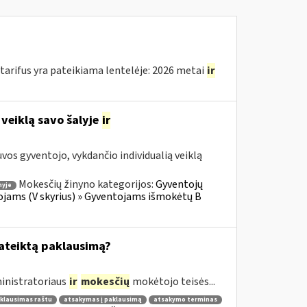
arifus yra pateikiama lentelėje: 2026 metai
ir
 veiklą savo šalyje
ir
os gyventojo, vykdančio individualią veiklą
Mokesčių žinyno kategorijos:
Gyventojų
nyje
ojams (V skyrius) » Gyventojams išmokėtų B
pateiktą paklausimą?
inistratoriaus
ir
mokesčių
mokėtojo teisės...
klausimas raštu
atsakymas į paklausimą
atsakymo terminas