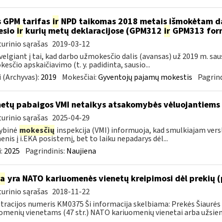
 GPM tarifas
ir
NPD taikomas 2018 metais išmokėtam da
esio
ir
kurių metų deklaracijose (GPM312
ir
GPM313 formo
urinio sąrašas
2019-03-12
velgiant į tai, kad darbo užmokesčio dalis (avansas) už 2019 m. sa
esčio apskaičiavimo (t. y. padidinta, sausio...
 (Archyvas):
2019
Mokesčiai:
Gyventojų pajamų mokestis
Pagrind
metų pabaigos VMI netaikys atsakomybės vėluojantiems 
urinio sąrašas
2025-04-29
ybinė
mokesčių
inspekcija (VMI) informuoja, kad smulkiajam verslui
nis į i.EKA posistemį, bet to laiku nepadarys dėl...
:
2025
Pagrindinis:
Naujiena
ia
yra NATO kariuomenės vienetų kreipimosi dėl prekių 
urinio sąrašas
2018-11-22
tracijos numeris KM0375 Ši informacija skelbiama: Prekės Šiaurės 
omenių vienetams (47 str.) NATO kariuomenių vienetai arba užsienio