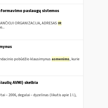
nformavimo paslaugų sistemos
KANČIOJI ORGANIZACIJA, ADRESAS
IR
...
imynus
endacinio pobūdžio klausimynus
asmenims
, kurie
iaulių AVMI) skelbia
2006, degalai – dyzelinas (likutis apie 1 l.),