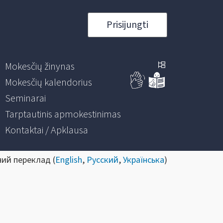
Prisijungti
Mokesčių žinynas
Mokesčių kalendorius
Seminarai
Tarptautinis apmokestinimas
Kontaktai / Apklausa
ний переклад (
English
,
Русский
,
Українська
)