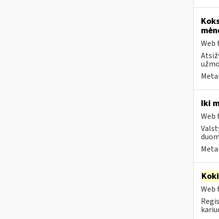
Koks
mėn
Web t
Atsiž
užmok
Metai
Iki 
Web t
Valst
duome
Metai
Kok
Web t
Regis
kariu