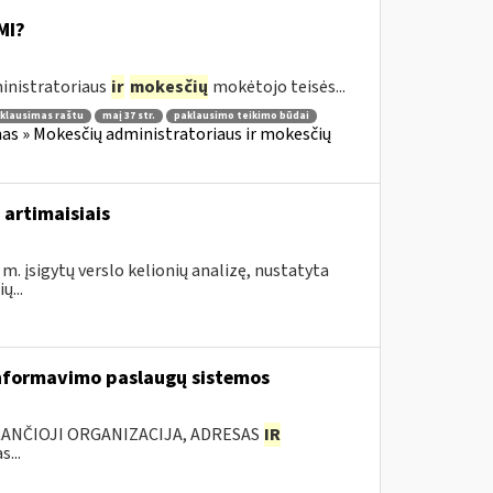
MI?
inistratoriaus
ir
mokesčių
mokėtojo teisės...
klausimas raštu
maį 37 str.
paklausimo teikimo būdai
as » Mokesčių administratoriaus ir mokesčių
 artimaisiais
m. įsigytų verslo kelionių analizę, nustatyta
...
nformavimo paslaugų sistemos
KANČIOJI ORGANIZACIJA, ADRESAS
IR
...