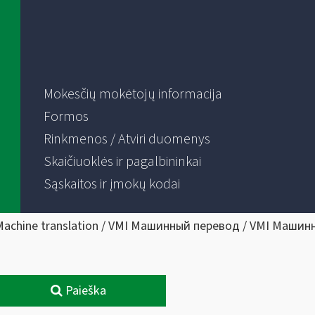
Mokesčių mokėtojų informacija
Formos
Rinkmenos / Atviri duomenys
Skaičiuoklės ir pagalbininkai
Sąskaitos ir įmokų kodai
Machine translation / VMI Машинный перевод / VMI Машин
Paieška