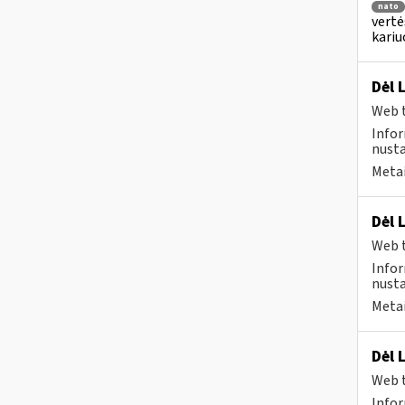
nato
vertė
kari
Dėl 
Web t
Infor
nusta
Metai
Dėl 
Web t
Infor
nusta
Metai
Dėl 
Web t
Infor