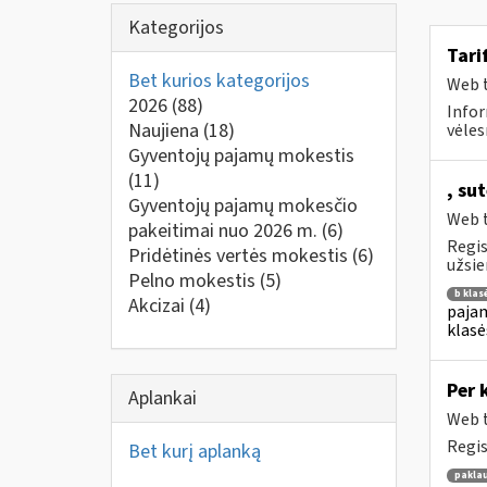
Kategorijos
Tari
Bet kurios kategorijos
Web t
2026
(88)
Infor
Naujiena
(18)
vėles
Gyventojų pajamų mokestis
(11)
, su
Gyventojų pajamų mokesčio
Web t
pakeitimai nuo 2026 m.
(6)
Regis
Pridėtinės vertės mokestis
(6)
užsie
Pelno mokestis
(5)
b klas
Akcizai
(4)
pajam
klasė
Per 
Aplankai
Web t
Regis
Bet kurį aplanką
pakla