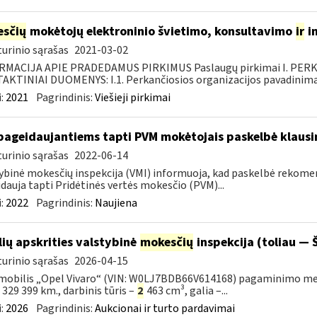
sčių
mokėtojų elektroninio švietimo, konsultavimo
ir
i
urinio sąrašas
2021-03-02
RMACIJA APIE PRADEDAMUS PIRKIMUS Paslaugų pirkimai I. PER
KTINIAI DUOMENYS: I.1. Perkančiosios organizacijos pavadinimas
:
2021
Pagrindinis:
Viešieji pirkimai
pageidaujantiems tapti PVM mokėtojais paskelbė klaus
urinio sąrašas
2022-06-14
ybinė mokesčių inspekcija (VMI) informuoja, kad paskelbė rekom
dauja tapti Pridėtinės vertės mokesčio (PVM)...
:
2022
Pagrindinis:
Naujiena
lių apskrities valstybinė
mokesčių
inspekcija (toliau — Š
urinio sąrašas
2026-04-15
obilis „Opel Vivaro“ (VIN: W0LJ7BDB66V614168) pagaminimo metai – 
– 329 399 km., darbinis tūris –
2
463 cm³, galia –...
:
2026
Pagrindinis:
Aukcionai ir turto pardavimai