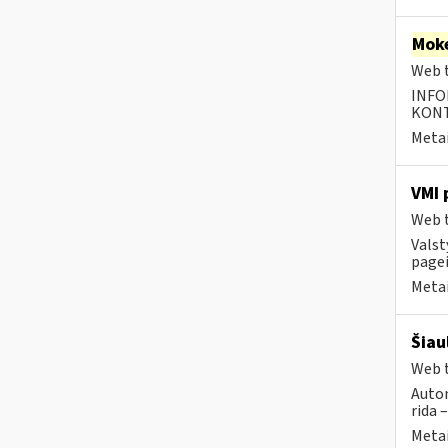
Moke
Web t
INFO
KONTA
Metai
VMI 
Web t
Valst
pagei
Metai
Šiau
Web t
Autom
rida 
Metai