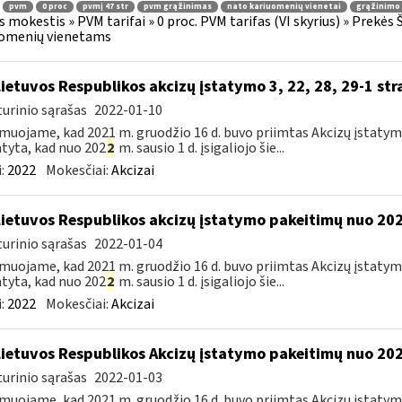
pvm
0 proc
pvmį 47 str
pvm grąžinimas
nato kariuomenių vienetai
grąžinimo 
s mokestis » PVM tarifai » 0 proc. PVM tarifas (VI skyrius) » Prekės
uomenių vienetams
Lietuvos Respublikos akcizų įstatymo 3, 22, 28, 29-1 st
urinio sąrašas
2022-01-10
muojame, kad 2021 m. gruodžio 16 d. buvo priimtas Akcizų įstatym
tyta, kad nuo 202
2
m. sausio 1 d. įsigaliojo šie...
:
2022
Mokesčiai:
Akcizai
Lietuvos Respublikos akcizų įstatymo pakeitimų nuo 202
urinio sąrašas
2022-01-04
muojame, kad 2021 m. gruodžio 16 d. buvo priimtas Akcizų įstatym
tyta, kad nuo 202
2
m. sausio 1 d. įsigaliojo šie...
:
2022
Mokesčiai:
Akcizai
Lietuvos Respublikos Akcizų įstatymo pakeitimų nuo 202
urinio sąrašas
2022-01-03
muojame, kad 2021 m. gruodžio 16 d. buvo priimtas Akcizų įstatym