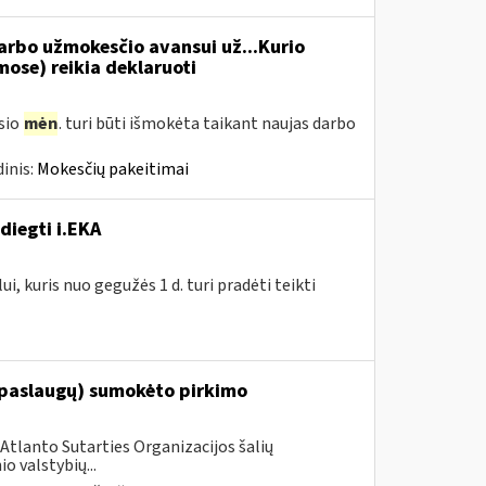
rbo užmokesčio avansui už...Kurio
se) reikia deklaruoti
usio
mėn
. turi būti išmokėta taikant naujas darbo
inis:
Mokesčių pakeitimai
diegti i.EKA
, kuris nuo gegužės 1 d. turi pradėti teikti
(paslaugų) sumokėto pirkimo
Atlanto Sutarties Organizacijos šalių
 valstybių...