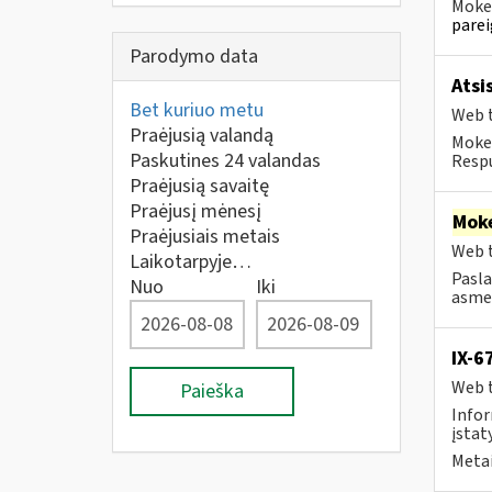
Mokes
parei
Parodymo data
Atsi
Bet kuriuo metu
Web t
Praėjusią valandą
Mokes
Paskutines 24 valandas
Respu
Praėjusią savaitę
Praėjusį mėnesį
Moke
Praėjusiais metais
Web t
Laikotarpyje…
Pasla
Nuo
Iki
asmen
IX-6
Web t
Paieška
Infor
įstaty
Metai