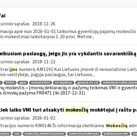
fai
urinio sąrašas
2018-11-26
macija apie nuo 2026-01-01 taikomus gyventojų pajamų mokesčio t
ni mokestiniai laikotarpiai 1. 20 proc. Metinė...
teikusiam paslaugą, jeigu jis yra vykdantis savarankišką
urinio sąrašas
2018-11-22
traci
jos
numeris KM1191 Kai Lietuvos įmonė iš nenuolatinio Lietuv
nio valstybėje, įsigyja paslaugas, tai Lietuvos...
ė
fr0471
gpm
nenuolatinis
ne objektas
gpmį 33 str 2 d
individuali veikla užsie
ų mokestis » Įmonių deklaracijų ir pažymų teikimas VMI ir gyvent
s išmokų pažyma FR0471 (iki 2017-12-31)
kiek laiko VMI turi atsakyti
mokesčių
mokėtojui į raštu 
urinio sąrašas
2026-01-02
tracijos numeris KM0146 Ši informacija skelbiama:
Mokesčių
adm
usimas
vmi
mokesčių administravimas
mokesčių mokėtojas
paklausimas vmi
pa