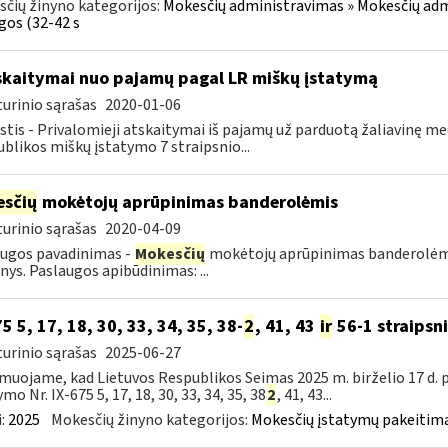
čių žinyno kategorijos:
Mokesčių administravimas » Mokesčių admi
gos (32-42 s
skaitymai nuo pajamų pagal LR miškų įstatymą
urinio sąrašas
2020-01-06
tis - Privalomieji atskaitymai iš pajamų už parduotą žaliavinę m
blikos miškų įstatymo 7 straipsnio...
sčių
mokėtojų aprūpinimas banderolėmis
urinio sąrašas
2020-04-09
ugos pavadinimas -
Mokesčių
mokėtojų aprūpinimas banderolėmis.
ys. Paslaugos apibūdinimas: ...
75 5, 17, 18, 30, 33, 34, 35, 38-
2
, 41, 43
ir
56-1 straipsn
urinio sąrašas
2025-06-27
muojame, kad Lietuvos Respublikos Seimas 2025 m. birželio 17 d.
mo Nr. IX-675 5, 17, 18, 30, 33, 34, 35, 38
2
, 41, 43...
:
2025
Mokesčių žinyno kategorijos:
Mokesčių įstatymų pakeitima