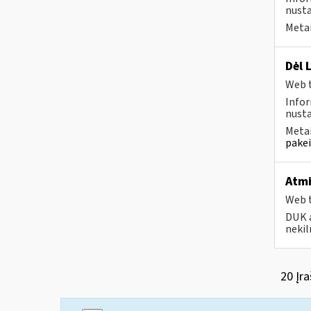
nusta
Metai
Dėl 
Web t
Infor
nusta
Metai
pakei
Atmi
Web t
DUK a
nekil
20 Įra