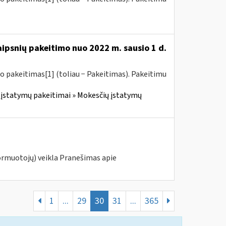
aipsnių pakeitimo nuo 2022 m. sausio 1 d.
o pakeitimas[1] (toliau − Pakeitimas). Pakeitimu
įstatymų pakeitimai » Mokesčių įstatymų
ormuotojų) veikla Pranešimas apie
1
...
29
30
31
...
365