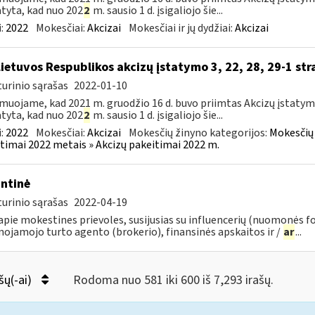
tyta, kad nuo 202
2
m. sausio 1 d. įsigaliojo šie...
:
2022
Mokesčiai:
Akcizai
Mokesčiai ir jų dydžiai:
Akcizai
Lietuvos Respublikos akcizų įstatymo 3, 22, 28, 29-1 str
urinio sąrašas
2022-01-10
muojame, kad 2021 m. gruodžio 16 d. buvo priimtas Akcizų įstatym
tyta, kad nuo 202
2
m. sausio 1 d. įsigaliojo šie...
:
2022
Mokesčiai:
Akcizai
Mokesčių žinyno kategorijos:
Mokesčių 
timai 2022 metais » Akcizų pakeitimai 2022 m.
ntinė
urinio sąrašas
2022-04-19
pie mokestines prievoles, susijusias su influencerių (nuomonės f
nojamojo turto agento (brokerio), finansinės apskaitos ir /
ar
...
šų(-ai)
Rodoma nuo 581 iki 600 iš 7,293 irašų.