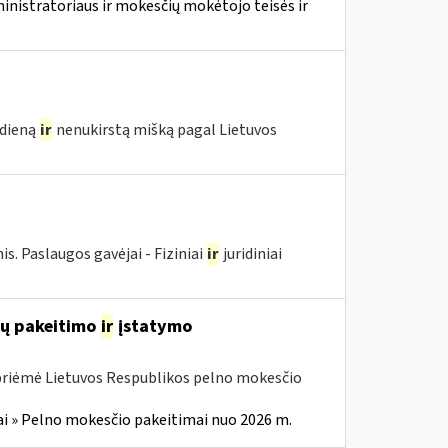
nistratoriaus ir mokesčių mokėtojo teisės ir
edieną
ir
nenukirstą mišką pagal Lietuvos
 Paslaugos gavėjai - Fiziniai
ir
juridiniai
ių pakeitimo
ir
įstatymo
 priėmė Lietuvos Respublikos pelno mokesčio
i » Pelno mokesčio pakeitimai nuo 2026 m.