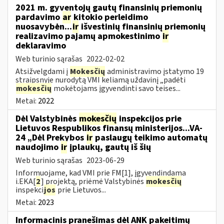
2021 m. gyventojų gautų finansinių priemonių
pardavimo
ar
kitokio perleidimo
nuosavybėn...
ir
išvestinių finansinių priemonių
realizavimo pajamų apmokestinimo
ir
deklaravimo
Web turinio sąrašas
2022-02-02
Atsižvelgdami į
Mokesčių
administravimo įstatymo 19
straipsnyje nurodytą VMI keliamą uždavinį „padėti
mokesčių
mokėtojams įgyvendinti savo teises...
Metai:
2022
Dėl Valstybinės
mokesčių
inspekcijos prie
Lietuvos Respublikos finansų ministerijos...VA-
24 „Dėl Prekybos
ir
paslaugų teikimo automatų
naudojimo
ir
įplaukų, gautų iš šių
Web turinio sąrašas
2023-06-29
Informuojame, kad VMI prie FM[1], įgyvendindama
i.EKA[
2
] projektą, priėmė Valstybinės
mokesčių
inspekci
jos
prie Lietuvos...
Metai:
2023
Informacinis pranešimas dėl ANK pakeitimų