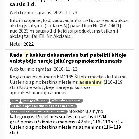
sausio 1 d.
Web turinio sąrašas
2022-11-23
Informuojame, kad, vadovaujantis Lietuvos Respublikos
akcizų įstatymo (toliau − AĮ) pakeitimu Nr. XIV-446[1],
nuo 2023 m. sausio 1 d. keičiasi produktams taikomi
akcizų tarifai: Eil. Nr. Akcizais...
Metai:
2022
Kada
ir
kokius dokumentus turi pateikti kitoje
valstybėje narėje įsikūręs apmokestinamasis
Web turinio sąrašas
2018-11-22
Registracijos numeris KM1185 Ši informacija skelbiama:
Užsienio apmokestinamiesiems
asmenims
(116–119
str.) Kitoje valstybėje narėje įsikūrusio
apmokestinamojo asmens...
pvm
pvm grąžinimas
užsienio asmenims
užsienio apmokestinamiesiems asmenims
Mokesčių žinyno
es apmokestinamiesiems asmenims
kategorijos:
Pridėtinės vertės mokestis » PVM
grąžinimas užsienio asmenims (42 str., 116–119 str.) »
Užsienio apmokestinamiesiems asmenims (116–119
str.)