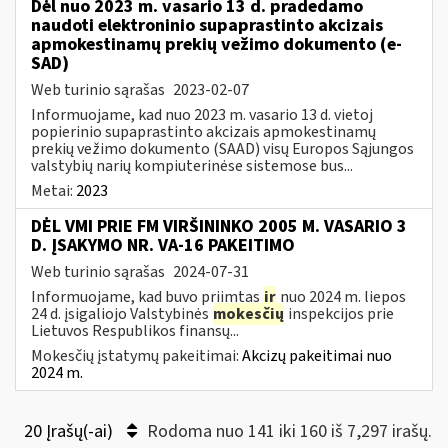
Dėl nuo 2023 m. vasario 13 d. pradedamo
naudoti elektroninio supaprastinto akcizais
apmokestinamų prekių vežimo dokumento (e-
SAD)
Web turinio sąrašas
2023-02-07
Informuojame, kad nuo 2023 m. vasario 13 d. vietoj
popierinio supaprastinto akcizais apmokestinamų
prekių vežimo dokumento (SAAD) visų Europos Sąjungos
valstybių narių kompiuterinėse sistemose bus...
Metai:
2023
DĖL VMI PRIE FM VIRŠININKO 2005 M. VASARIO 3
D. ĮSAKYMO NR. VA-16 PAKEITIMO
Web turinio sąrašas
2024-07-31
Informuojame, kad buvo priimtas
ir
nuo 2024 m. liepos
24 d. įsigaliojo Valstybinės
mokesčių
inspekcijos prie
Lietuvos Respublikos finansų...
Mokesčių įstatymų pakeitimai:
Akcizų pakeitimai nuo
2024 m.
20 Įrašų(-ai)
Rodoma nuo 141 iki 160 iš 7,297 irašų.