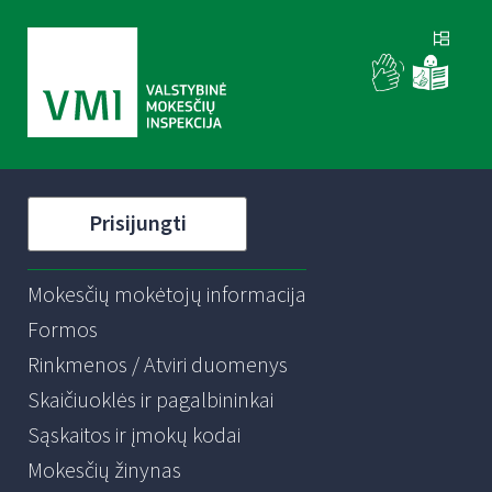
Prisijungti
Mokesčių mokėtojų informacija
Formos
Rinkmenos / Atviri duomenys
Skaičiuoklės ir pagalbininkai
Sąskaitos ir įmokų kodai
Mokesčių žinynas