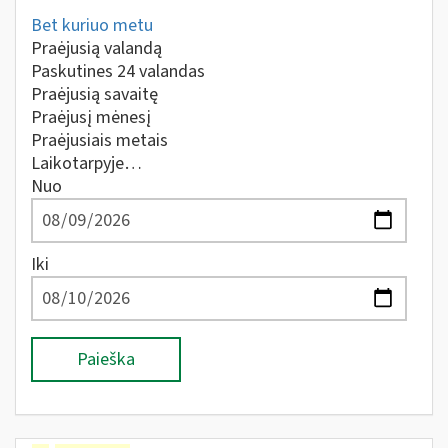
Bet kuriuo metu
Praėjusią valandą
Paskutines 24 valandas
Praėjusią savaitę
Praėjusį mėnesį
Praėjusiais metais
Laikotarpyje…
Nuo
Iki
Paieška