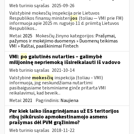
Web turinio sąrašas
2025-09-26
Valstybinė mokesčių inspekcija prie Lietuvos
Respublikos finansų ministeri
jos
(toliau — VMI prie FM)
informuoja apie 2025 m. rugsėjo 11 d. priimtą Lietuvos
Respublikos...
Metai:
2025
Mokesčių žinyno kategorijos:
Prašymai,
pažymos ir mokėjimo duomenys » Duomenų teikimas
VMI » Raštai, paaiškinimai Fintech
VMI:
po
galutinės nutarties – galimybė
milijoninę nepriemoką išsireikalauti iš vadovo
Web turinio sąrašas
2021-10-14
Valstybinė
mokesčių
inspekcija (toliau – VMI)
informuoja, jog neskundžiama nutartimi
pasibaigusiame teisminiame ginče pritarta VMI
reikalavimui, kad beveik...
Metai:
2021
Pagrindinis:
Naujiena
Per kiek laiko išnagrinėjamas už ES teritorijos
ribų įsikūrusio apmokestinamojo asmens
prašymas dėl PVM grąžinimo?
Web turinio sąrašas
2018-11-22