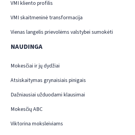
VMI kliento profilis
VMI skaitmeninė transformacija
Vienas langelis prievolėms valstybei sumokėti
NAUDINGA
Mokesčiai ir jų dydžiai
Atsiskaitymas grynaisiais pinigais
Dažniausiai užduodami klausimai
Mokesčių ABC
Viktorina moksleiviams