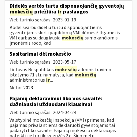
Didelės vertės turtu disponuojančių gyventojų
mokesčių
priežiūra
ir
paslaugos
Web turinio sąrašas
2023-01-19
Kodėl svarbu dideliu turtu disponuojantiems
gyventojams skirti papildomą VMI dėmesį? Ilgametis
VMI darbas su daugiausia
mokesčių
sumokančiomis
įmonėmis rodo, kad ...
Susitarimai dėl mokesčio
Web turinio sąrašas
2023-05-17
Lietuvos Respublikos
mokesčių
administravimo
įstatymo 71 str. numatyta, kad
mokesčių
administratorius
ir
...
Metai:
2023
Pajamų deklaravimui liko vos savaitė:
dažniausiai užduodami klausimai
Web turinio sąrašas
2024-04-24
Valstybinė mokesčių inspekcija (VMI) primena, kad
pajamas privalantiems deklaruoti gyventojams tai
padaryti liko savaitė. Pajamų mokesčio deklaracijas
pateikti jie turi iki gegužės 2 d. Šiuo metu...