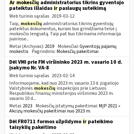
Ar
mokesčių
administratorius tikrins gyventojo
pateiktus išlaidas
ir
paslaugų suteikimą
Web turinio sąrašas
2019-03-12
Taip,
mokesčių
administratorius tikrins gyventojų
pateiktus dokumentus, kuriais bus grindžiama teisė į
mokesčio lengvatą. Taip pat bus tikrinama informacija
įvairiose...
Metai (Archyvas):
2019
Mokesčiai:
Gyventojų pajamų
mokestis
Pagrindinis:
Mokesčių pakeitimai
Dėl VMI prie FM viršininko 2023 m. vasario 10 d.
įsakymo Nr. VA-8
Web turinio sąrašas
2023-02-14
Informuojame, kad nuo 2023 m. vasario 13 d. įsigaliojo
Valstybinės
mokesčių
inspekcijos prie Lietuvos
Respublikos finansų ministerijos viršininko 2023 m.
vasario 10 d....
Metai:
2023
Mokesčių įstatymų pakeitimai:
MĮP 2021 »
Akcizų mokesčių pakeitimai nuo 2023 m.
Dėl FR0711 formos užpildymo
ir
pateikimo
taisyklių pakeitimo