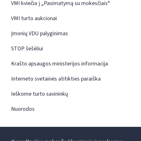
VMI kviečia į „Pasimatymą su mokesčiais“
VMI turto aukcionai
Įmonių VDU palyginimas
STOP šešėliui
Krašto apsaugos ministerijos informacija
Interneto svetainės atitikties paraiška
Ieškome turto savininkų
Nuorodos