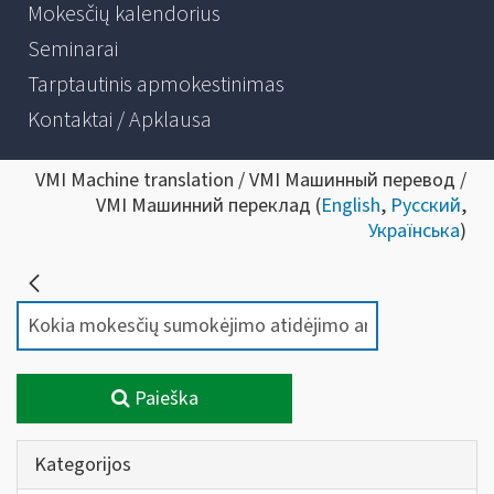
Mokesčių kalendorius
Seminarai
Tarptautinis apmokestinimas
Kontaktai / Apklausa
VMI Machine translation / VMI Машинный перевод /
VMI Машинний переклад (
English
,
Русский
,
Українська
)
Paieška
Kategorijos