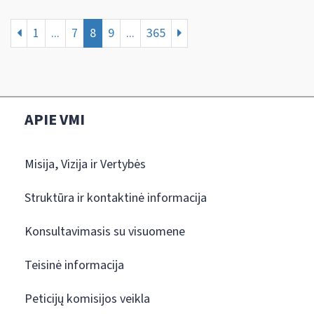
1
...
7
8
9
...
365
APIE VMI
Misija, Vizija ir Vertybės
Struktūra ir kontaktinė informacija
Konsultavimasis su visuomene
Teisinė informacija
Peticijų komisijos veikla