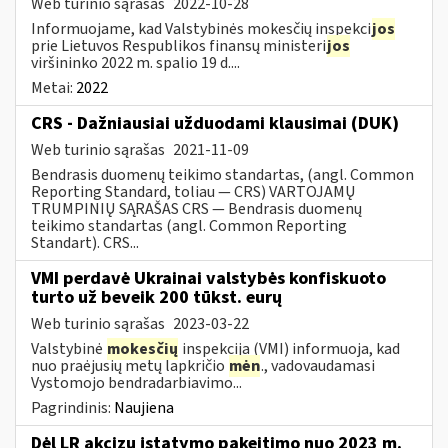
Web turinio sąrašas
2022-10-28
Informuojame, kad Valstybinės mokesčių inspekci
jos
prie Lietuvos Respublikos finansų ministeri
jos
viršininko 2022 m. spalio 19 d....
Metai:
2022
CRS - Dažniausiai užduodami klausimai (DUK)
Web turinio sąrašas
2021-11-09
Bendrasis duomenų teikimo standartas, (angl. Common
Reporting Standard, toliau — CRS) VARTOJAMŲ
TRUMPINIŲ SĄRAŠAS CRS — Bendrasis duomenų
teikimo standartas (angl. Common Reporting
Standart). CRS...
VMI perdavė Ukrainai valstybės konfiskuoto
turto už beveik 200 tūkst. eurų
Web turinio sąrašas
2023-03-22
Valstybinė
mokesčių
inspekcija (VMI) informuoja, kad
nuo praėjusių metų lapkričio
mėn
., vadovaudamasi
Vystomojo bendradarbiavimo...
Pagrindinis:
Naujiena
Dėl LR akcizų įstatymo pakeitimo nuo 2023 m.