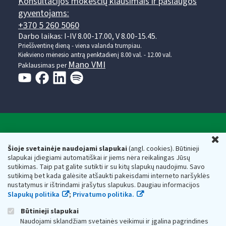
Konsultacijos mokesčių klausimais ir paslaugos
gyventojams:
+370 5 260 5060
Darbo laikas: I-IV 8.00-17.00, V 8.00-15.45.
Prieššventinę dieną - viena valanda trumpiau.
Kiekvieno mėnesio antrą penktadienį 8.00 val. - 12.00 val.
Mano VMI
Paklausimas per
Valstybinė mokesčių inspekcija prie Lietuvos
U
Respublikos finansų ministerijos
Šioje svetainėje naudojami slapukai
(angl. cookies). Būtinieji
slapukai įdiegiami automatiškai ir jiems nėra reikalingas Jūsų
Biudžetinė įstaiga. Juridinio asmens kodas — 188659752,
sutikimas. Taip pat galite sutikti ir su kitų slapukų naudojimu. Savo
adresas: Vasario 16-osios g. 14, 01107 Vilnius, Lietuva, el.paštas:
sutikimą bet kada galėsite atšaukti pakeisdami interneto naršyklės
vmi@vmi.lt
, E. pristatymo dėžutės adresas 188659752
nustatymus ir ištrindami įrašytus slapukus. Daugiau informacijos
Duomenys apie Valstybinę mokesčių inspekciją prie Lietuvos
Slapukų politika
;
Privatumo politika.
Respublikos finansų ministerijos kaupiami ir saugomi Juridinių
asmenų registre
Būtinieji slapukai
Naudojami sklandžiam svetainės veikimui ir įgalina pagrindines