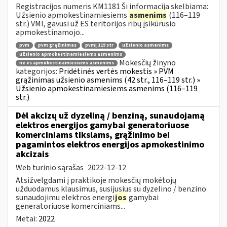
Registracijos numeris KM1181 Ši informacija skelbiama:
Užsienio apmokestinamiesiems
asmenims
(116–119
str.) VMI, gavusi už ES teritorijos ribų įsikūrusio
apmokestinamojo...
pvm
pvm grąžinimas
pvmį 119 str
užsienio asmenims
užsienio apmokestinamiesiems asmenims
Mokesčių žinyno
ne es apmokestinamiesiems asmenims
kategorijos:
Pridėtinės vertės mokestis » PVM
grąžinimas užsienio asmenims (42 str., 116–119 str.) »
Užsienio apmokestinamiesiems asmenims (116–119
str.)
Dėl akcizų už dyzeliną / benziną, sunaudojamą
elektros energijos gamybai generatoriuose
komerciniams tikslams, grąžinimo bei
pagamintos elektros energijos apmokestinimo
akcizais
Web turinio sąrašas
2022-12-12
Atsižvelgdami į praktikoje mokesčių mokėtojų
užduodamus klausimus, susijusius su dyzelino / benzino
sunaudojimu elektros energi
jos
gamybai
generatoriuose komerciniams...
Metai:
2022