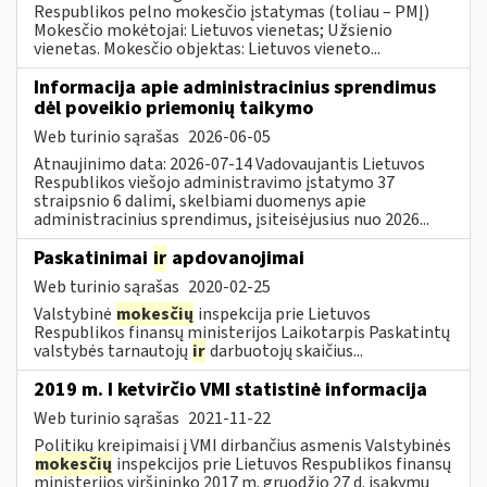
Respublikos pelno mokesčio įstatymas (toliau – PMĮ)
Mokesčio mokėtojai: Lietuvos vienetas; Užsienio
vienetas. Mokesčio objektas: Lietuvos vieneto...
Informacija apie administracinius sprendimus
dėl poveikio priemonių taikymo
Web turinio sąrašas
2026-06-05
Atnaujinimo data: 2026-07-14 Vadovaujantis Lietuvos
Respublikos viešojo administravimo įstatymo 37
straipsnio 6 dalimi, skelbiami duomenys apie
administracinius sprendimus, įsiteisėjusius nuo 2026...
Paskatinimai
ir
apdovanojimai
Web turinio sąrašas
2020-02-25
Valstybinė
mokesčių
inspekcija prie Lietuvos
Respublikos finansų ministerijos Laikotarpis Paskatintų
valstybės tarnautojų
ir
darbuotojų skaičius...
2019 m. I ketvirčio VMI statistinė informacija
Web turinio sąrašas
2021-11-22
Politikų kreipimaisi į VMI dirbančius asmenis Valstybinės
mokesčių
inspekcijos prie Lietuvos Respublikos finansų
ministerijos viršininko 2017 m. gruodžio 27 d. įsakymu