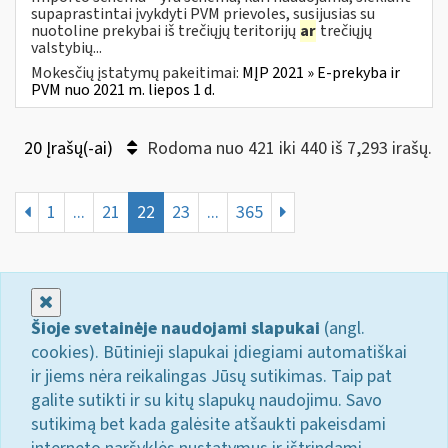
supaprastintai įvykdyti PVM prievoles, susijusias su
nuotoline prekybai iš trečiųjų teritorijų
ar
trečiųjų
valstybių...
Mokesčių įstatymų pakeitimai:
MĮP 2021 » E-prekyba ir
PVM nuo 2021 m. liepos 1 d.
20 Įrašų(-ai)
Rodoma nuo 421 iki 440 iš 7,293 irašų.
1
...
21
22
23
...
365
Uždaryti
Šioje svetainėje naudojami slapukai
(angl.
cookies). Būtinieji slapukai įdiegiami automatiškai
ir jiems nėra reikalingas Jūsų sutikimas. Taip pat
galite sutikti ir su kitų slapukų naudojimu. Savo
sutikimą bet kada galėsite atšaukti pakeisdami