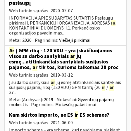
paslaugų
Web turinio sąrašas
2020-07-07
INFORMACIJA APIE SUDARYTAS SUTARTIS Paslaugų
pirkimai I. PERKANČIOJI ORGANIZACIJA, ADRESAS
IR
KONTAKTINIAI DUOMENYS: I.1. Perkančiosios
organizacijos pavadinimas...
Metai:
2020
Pagrindinis:
Viešieji pirkimai
Ar
į GPM ribą - 120 VDU – yra įskaičiuojamos
visos su darbo santykiais
ar
jų
esmę...atitinkančiais santykiais susijusios
pajamos,
ar
tik tos, kurioms taikomas 20 proc
Web turinio sąrašas
2019-03-12
Į su darbo santykiais
ar
jų esmę atitinkančiais santykiais
susijusių pajamų ribą (120 VDU) GPM tarifų (20
ir
/
ar
27...
Metai (Archyvas):
2019
Mokesčiai:
Gyventojų pajamų
mokestis
Pagrindinis:
Mokesčių pakeitimai
Kam skirtos Importo, ne ES
ir
ES schemos?
Web turinio sąrašas
2021-06-09
Importo schema – yra schema, kuri naudojama, siekiant