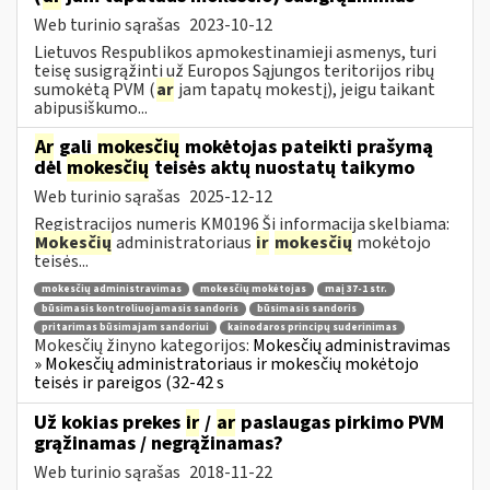
Web turinio sąrašas
2023-10-12
Lietuvos Respublikos apmokestinamieji asmenys, turi
teisę susigrąžinti už Europos Sąjungos teritorijos ribų
sumokėtą PVM (
ar
jam tapatų mokestį), jeigu taikant
abipusiškumo...
Ar
gali
mokesčių
mokėtojas pateikti prašymą
dėl
mokesčių
teisės aktų nuostatų taikymo
Web turinio sąrašas
2025-12-12
Registracijos numeris KM0196 Ši informacija skelbiama:
Mokesčių
administratoriaus
ir
mokesčių
mokėtojo
teisės...
mokesčių administravimas
mokesčių mokėtojas
maį 37-1 str.
būsimasis kontroliuojamasis sandoris
būsimasis sandoris
pritarimas būsimajam sandoriui
kainodaros principų suderinimas
Mokesčių žinyno kategorijos:
Mokesčių administravimas
» Mokesčių administratoriaus ir mokesčių mokėtojo
teisės ir pareigos (32-42 s
Už kokias prekes
ir
/
ar
paslaugas pirkimo PVM
grąžinamas / negrąžinamas?
Web turinio sąrašas
2018-11-22