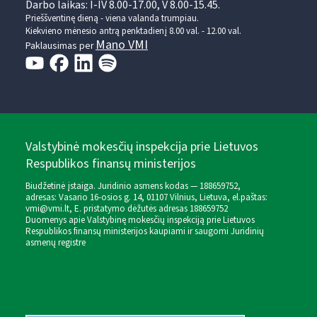
Darbo laikas: I-IV 8.00-17.00, V 8.00-15.45.
Prieššventinę dieną - viena valanda trumpiau.
Kiekvieno mėnesio antrą penktadienį 8.00 val. - 12.00 val.
Mano VMI
Paklausimas per
Valstybinė mokesčių inspekcija prie Lietuvos
Respublikos finansų ministerijos
Biudžetinė įstaiga. Juridinio asmens kodas — 188659752,
adresas: Vasario 16-osios g. 14, 01107 Vilnius, Lietuva, el.paštas:
vmi@vmi.lt
, E. pristatymo dėžutės adresas 188659752
Duomenys apie Valstybinę mokesčių inspekciją prie Lietuvos
Respublikos finansų ministerijos kaupiami ir saugomi Juridinių
asmenų registre