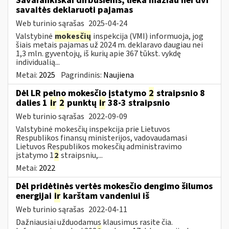
Savarankiškai dirbusiems, lieka mažiau nei dvi
savaitės deklaruoti pajamas
Web turinio sąrašas
2025-04-24
Valstybinė
mokesčių
inspekcija (VMI) informuoja, jog
šiais metais pajamas už 2024 m. deklaravo daugiau nei
1,3 mln. gyventojų, iš kurių apie 367 tūkst. vykdę
individualią...
Metai:
2025
Pagrindinis:
Naujiena
Dėl LR pelno mokesčio įstatymo
2
straipsnio 8
dalies 1
ir
2
punktų
ir
38-3 straipsnio
Web turinio sąrašas
2022-09-09
Valstybinė mokesčių inspekcija prie Lietuvos
Respublikos finansų ministerijos, vadovaudamasi
Lietuvos Respublikos mokesčių administravimo
įstatymo 1
2
straipsniu,...
Metai:
2022
Dėl pridėtinės vertės mokesčio dengimo šilumos
energijai
ir
karštam vandeniui iš
Web turinio sąrašas
2022-04-11
Dažniausiai užduodamus klausimus rasite čia.