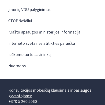
Įmonių VDU palyginimas
STOP šešėliui
Krašto apsaugos ministerijos informacija
Interneto svetainės atitikties paraiška
Ieškome turto savininkų
Nuorodos
Konsultacijos mokesčių klausimais ir paslaugos
gyventojams:
+370 5 260 5060