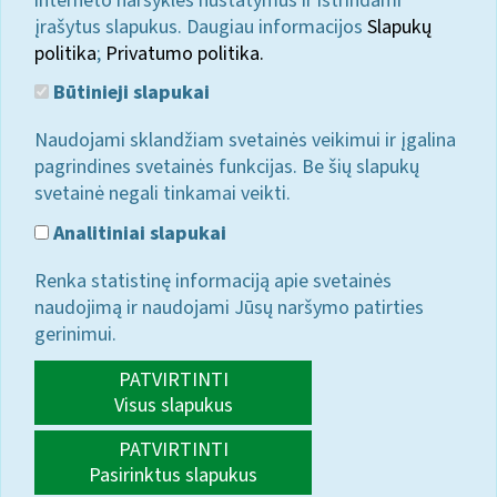
interneto naršyklės nustatymus ir ištrindami
įrašytus slapukus. Daugiau informacijos
Slapukų
politika
;
Privatumo politika.
Būtinieji slapukai
Naudojami sklandžiam svetainės veikimui ir įgalina
pagrindines svetainės funkcijas. Be šių slapukų
svetainė negali tinkamai veikti.
Analitiniai slapukai
Renka statistinę informaciją apie svetainės
naudojimą ir naudojami Jūsų naršymo patirties
gerinimui.
PATVIRTINTI
Visus slapukus
PATVIRTINTI
Pasirinktus slapukus