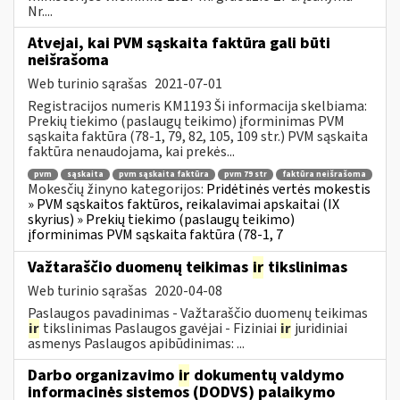
Nr....
Atvejai, kai PVM sąskaita faktūra gali būti
neišrašoma
Web turinio sąrašas
2021-07-01
Registracijos numeris KM1193 Ši informacija skelbiama:
Prekių tiekimo (paslaugų teikimo) įforminimas PVM
sąskaita faktūra (78-1, 79, 82, 105, 109 str.) PVM sąskaita
faktūra nenaudojama, kai prekės...
pvm
sąskaita
pvm sąskaita faktūra
pvm 79 str
faktūra neišrašoma
Mokesčių žinyno kategorijos:
Pridėtinės vertės mokestis
» PVM sąskaitos faktūros, reikalavimai apskaitai (IX
skyrius) » Prekių tiekimo (paslaugų teikimo)
įforminimas PVM sąskaita faktūra (78-1, 7
Važtaraščio duomenų teikimas
ir
tikslinimas
Web turinio sąrašas
2020-04-08
Paslaugos pavadinimas - Važtaraščio duomenų teikimas
ir
tikslinimas Paslaugos gavėjai - Fiziniai
ir
juridiniai
asmenys Paslaugos apibūdinimas: ...
Darbo organizavimo
ir
dokumentų valdymo
informacinės sistemos (DODVS) palaikymo