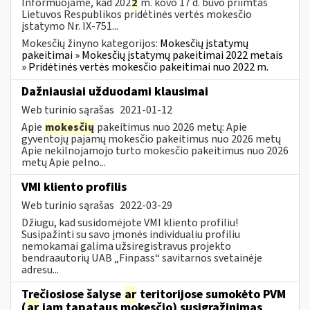
Informuojame, kad 202
2
m. kovo 17 d. buvo priimtas
Lietuvos Respublikos pridėtinės vertės mokesčio
įstatymo Nr. IX-751...
Mokesčių žinyno kategorijos:
Mokesčių įstatymų
pakeitimai » Mokesčių įstatymų pakeitimai 2022 metais
» Pridėtinės vertės mokesčio pakeitimai nuo 2022 m.
Dažniausiai užduodami klausimai
Web turinio sąrašas
2021-01-12
Apie
mokesčių
pakeitimus nuo 2026 metų: Apie
gyventojų pajamų mokesčio pakeitimus nuo 2026 metų
Apie nekilnojamojo turto mokesčio pakeitimus nuo 2026
metų Apie pelno...
VMI kliento profilis
Web turinio sąrašas
2022-03-29
Džiugu, kad susidomėjote VMI kliento profiliu!
Susipažinti su savo įmonės individualiu profiliu
nemokamai galima užsiregistravus projekto
bendraautorių UAB „Finpass“ savitarnos svetainėje
adresu...
Trečiosiose šalyse
ar
teritorijose sumokėto PVM
(
ar
jam tapataus mokesčio) susigrąžinimas