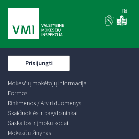
Prisijungti
Mokesčių mokėtojų informacija
Formos
Rinkmenos / Atviri duomenys
Skaičiuoklės ir pagalbininkai
Sąskaitos ir įmokų kodai
Mokesčių žinynas