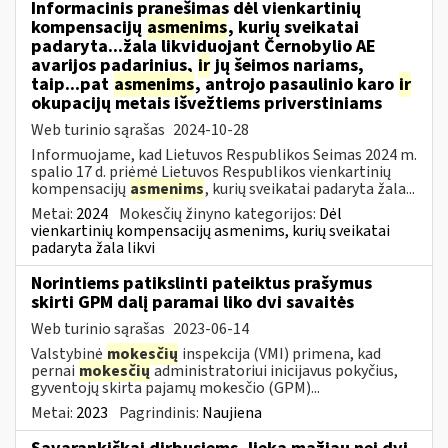
Informacinis pranešimas dėl vienkartinių
kompensacijų
asmenims
, kurių sveikatai
padaryta...žala likviduojant Černobylio AE
avarijos padarinius,
ir
jų šeimos nariams,
taip...pat
asmenims
, antrojo pasaulinio karo
ir
okupacijų metais išvežtiems priverstiniams
Web turinio sąrašas
2024-10-28
Informuojame, kad Lietuvos Respublikos Seimas 2024 m.
spalio 17 d. priėmė Lietuvos Respublikos vienkartinių
kompensacijų
asmenims
, kurių sveikatai padaryta žala...
Metai:
2024
Mokesčių žinyno kategorijos:
Dėl
vienkartinių kompensacijų asmenims, kurių sveikatai
padaryta žala likvi
Norintiems patikslinti pateiktus prašymus
skirti GPM dalį paramai liko dvi savaitės
Web turinio sąrašas
2023-06-14
Valstybinė
mokesčių
inspekcija (VMI) primena, kad
pernai
mokesčių
administratoriui inicijavus pokyčius,
gyventojų skirta pajamų mokesčio (GPM)...
Metai:
2023
Pagrindinis:
Naujiena