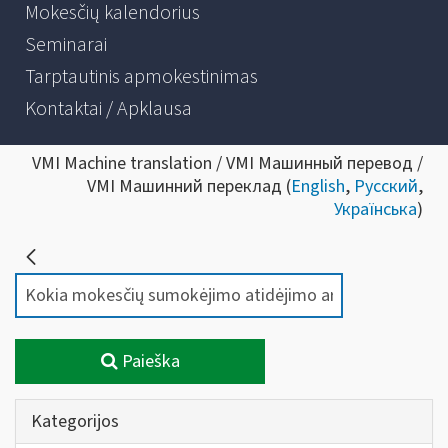
Mokesčių kalendorius
Seminarai
Tarptautinis apmokestinimas
Kontaktai / Apklausa
VMI Machine translation / VMI Машинный перевод /
VMI Машинний переклад (
English
,
Русский
,
Українська
)
Paieška
Kategorijos