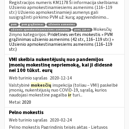
Registracijos numeris KM1178 Ši informacija skelbiama:
Užsienio apmokestinamiesiems asmenims (116–119
str.) Užsienio apmokestinamieji asmenys gali
susigrąžinti pirkimo PVM už: kurą; apgyvendinimo...
pvm
pvm grąžinimas
užsienio asmenims
Mokesčių
užsienio apmokestinamiesiems asmenims
pvmį 118 str
žinyno kategorijos:
Pridėtinės vertės mokestis » PVM
grąžinimas užsienio asmenims (42 str., 116–119 str.) »
Užsienio apmokestinamiesiems asmenims (116–119
str.)
VMI skelbia nukentėjusių nuo pandemijos
įmonių mokestinę nepriemoką, kai ji didesnė
nei 100 tūkst. eurų
Web turinio sąrašas
2020-12-14
Valstybinė
mokesčių
inspekcija (toliau – VMI) paskelbė
įmonių, nukentėjusių nuo COVID-19, sąrašą, kurios
naudojasi mokestine pagalba
ir
turi...
Metai:
2020
Pelno mokestis
Web turinio sąrašas
2020-02-24
Pelno mokestis Pagrindinis teisės aktas - Lietuvos