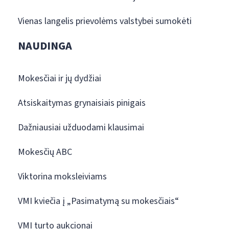
Vienas langelis prievolėms valstybei sumokėti
NAUDINGA
Mokesčiai ir jų dydžiai
Atsiskaitymas grynaisiais pinigais
Dažniausiai užduodami klausimai
Mokesčių ABC
Viktorina moksleiviams
VMI kviečia į „Pasimatymą su mokesčiais“
VMI turto aukcionai