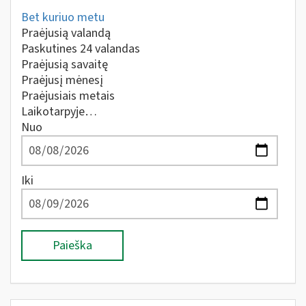
Bet kuriuo metu
Praėjusią valandą
Paskutines 24 valandas
Praėjusią savaitę
Praėjusį mėnesį
Praėjusiais metais
Laikotarpyje…
Nuo
Iki
Paieška