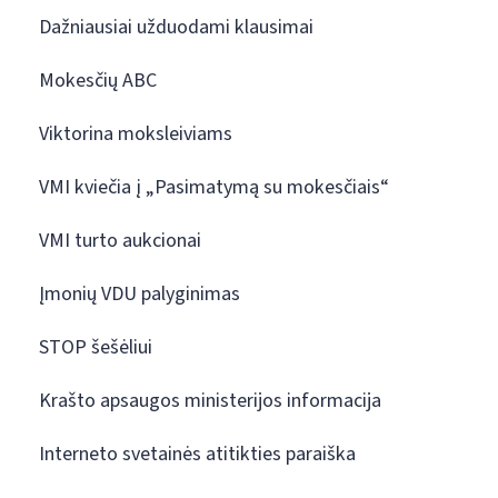
Dažniausiai užduodami klausimai
Mokesčių ABC
Viktorina moksleiviams
VMI kviečia į „Pasimatymą su mokesčiais“
VMI turto aukcionai
Įmonių VDU palyginimas
STOP šešėliui
Krašto apsaugos ministerijos informacija
Interneto svetainės atitikties paraiška