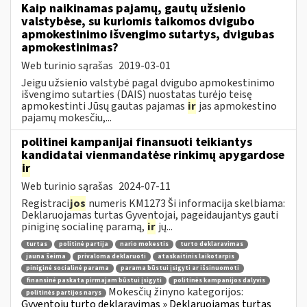
Kaip naikinamas pajamų, gautų užsienio
valstybėse, su kuriomis taikomos dvigubo
apmokestinimo išvengimo sutartys, dvigubas
apmokestinimas?
Web turinio sąrašas
2019-03-01
Jeigu užsienio valstybė pagal dvigubo apmokestinimo
išvengimo sutarties (DAIS) nuostatas turėjo teisę
apmokestinti Jūsų gautas pajamas
ir
jas apmokestino
pajamų mokesčiu,...
politinei kampanijai finansuoti teikiantys
kandidatai vienmandatėse rinkimų apygardose
ir
Web turinio sąrašas
2024-07-11
Registraci
jos
numeris KM1273 Ši informacija skelbiama:
Deklaruojamas turtas Gyventojai, pageidaujantys gauti
piniginę socialinę paramą,
ir
jų...
turtas
politinė partija
nario mokestis
turto deklaravimas
jauna šeima
privaloma deklaruoti
ataskaitinis laikotarpis
piniginė socialinė parama
parama būstui įsigyti ar išsinuomoti
finansinė paskata pirmajam būstui įsigyti
politinės kampanijos dalyvis
Mokesčių žinyno kategorijos:
politinės partijos narys
Gyventojų turto deklaravimas » Deklaruojamas turtas