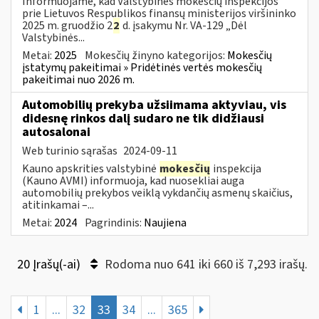
Informuojame, kad Valstybinės mokesčių inspekcijos
prie Lietuvos Respublikos finansų ministerijos viršininko
2025 m. gruodžio 2
2
d. įsakymu Nr. VA-129 „Dėl
Valstybinės...
Metai:
2025
Mokesčių žinyno kategorijos:
Mokesčių
įstatymų pakeitimai » Pridėtinės vertės mokesčių
pakeitimai nuo 2026 m.
Automobilių prekyba užsiimama aktyviau, vis
didesnę rinkos dalį sudaro ne tik didžiausi
autosalonai
Web turinio sąrašas
2024-09-11
Kauno apskrities valstybinė
mokesčių
inspekcija
(Kauno AVMI) informuoja, kad nuosekliai auga
automobilių prekybos veiklą vykdančių asmenų skaičius,
atitinkamai –...
Metai:
2024
Pagrindinis:
Naujiena
20 Įrašų(-ai)
Rodoma nuo 641 iki 660 iš 7,293 irašų.
1
...
32
33
34
...
365