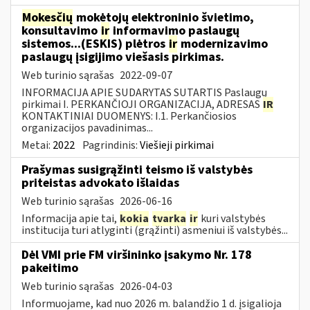
Mokesčių
mokėtojų elektroninio švietimo,
konsultavimo
ir
informavimo paslaugų
sistemos...(ESKIS) plėtros
ir
modernizavimo
paslaugų įsigijimo viešasis pirkimas.
Web turinio sąrašas
2022-09-07
INFORMACIJA APIE SUDARYTAS SUTARTIS Paslaugų
pirkimai I. PERKANČIOJI ORGANIZACIJA, ADRESAS
IR
KONTAKTINIAI DUOMENYS: I.1. Perkančiosios
organizacijos pavadinimas...
Metai:
2022
Pagrindinis:
Viešieji pirkimai
Prašymas susigrąžinti teismo iš valstybės
priteistas advokato išlaidas
Web turinio sąrašas
2026-06-16
Informacija apie tai,
kokia
tvarka
ir
kuri valstybės
institucija turi atlyginti (grąžinti) asmeniui iš valstybės...
Dėl VMI prie FM viršininko įsakymo Nr. 178
pakeitimo
Web turinio sąrašas
2026-04-03
Informuojame, kad nuo 2026 m. balandžio 1 d. įsigalioja