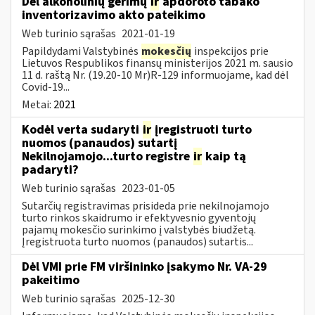
Dėl alkoholinių gėrimų
ir
apdoroto tabako
inventorizavimo akto pateikimo
Web turinio sąrašas
2021-01-19
Papildydami Valstybinės
mokesčių
inspekcijos prie
Lietuvos Respublikos finansų ministerijos 2021 m. sausio
11 d. raštą Nr. (19.20-10 Mr)R-129 informuojame, kad dėl
Covid-19...
Metai:
2021
Kodėl verta sudaryti
ir
įregistruoti turto
nuomos (panaudos) sutartį
Nekilnojamojo...turto registre
ir
kaip tą
padaryti?
Web turinio sąrašas
2023-01-05
Sutarčių registravimas prisideda prie nekilnojamojo
turto rinkos skaidrumo ir efektyvesnio gyventojų
pajamų mokesčio surinkimo į valstybės biudžetą.
Įregistruota turto nuomos (panaudos) sutartis...
Dėl VMI prie FM viršininko įsakymo Nr. VA-29
pakeitimo
Web turinio sąrašas
2025-12-30