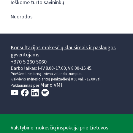
Ieškome turto savininkų
Nuorodos
Konsultacijos mokesčių klausimais ir paslaugos
gyventojams:
+370 5 260 5060
Darbo laikas: I-IV 8.00-17.00, V 8.00-15.45.
Prieššventinę dieną - viena valanda trumpiau.
Kiekvieno mėnesio antrą penktadienį 8.00 val. - 12.00 val.
Mano VMI
Paklausimas per
Valstybinė mokesčių inspekcija prie Lietuvos