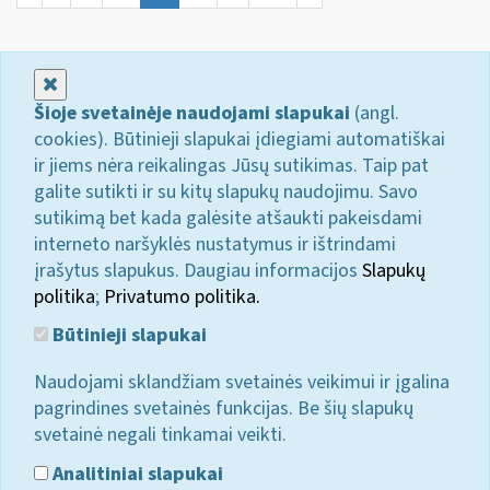
Uždaryti
Šioje svetainėje naudojami slapukai
(angl.
cookies). Būtinieji slapukai įdiegiami automatiškai
ir jiems nėra reikalingas Jūsų sutikimas. Taip pat
galite sutikti ir su kitų slapukų naudojimu. Savo
sutikimą bet kada galėsite atšaukti pakeisdami
interneto naršyklės nustatymus ir ištrindami
įrašytus slapukus. Daugiau informacijos
Slapukų
politika
;
Privatumo politika.
Būtinieji slapukai
Naudojami sklandžiam svetainės veikimui ir įgalina
pagrindines svetainės funkcijas. Be šių slapukų
svetainė negali tinkamai veikti.
Analitiniai slapukai