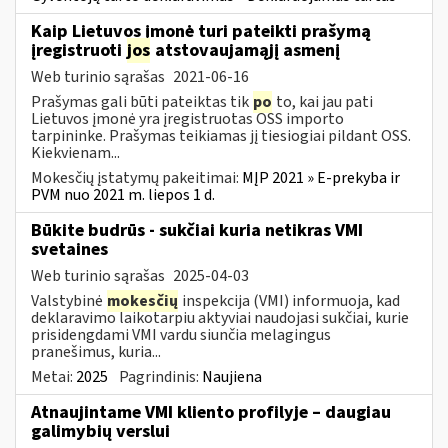
Kaip Lietuvos įmonė turi pateikti prašymą
įregistruoti
jos
atstovaujamąjį asmenį
Web turinio sąrašas
2021-06-16
Prašymas gali būti pateiktas tik
po
to, kai jau pati
Lietuvos įmonė yra įregistruotas OSS importo
tarpininke. Prašymas teikiamas jį tiesiogiai pildant OSS.
Kiekvienam...
Mokesčių įstatymų pakeitimai:
MĮP 2021 » E-prekyba ir
PVM nuo 2021 m. liepos 1 d.
Būkite budrūs - sukčiai kuria netikras VMI
svetaines
Web turinio sąrašas
2025-04-03
Valstybinė
mokesčių
inspekcija (VMI) informuoja, kad
deklaravimo laikotarpiu aktyviai naudojasi sukčiai, kurie
prisidengdami VMI vardu siunčia melagingus
pranešimus, kuria...
Metai:
2025
Pagrindinis:
Naujiena
Atnaujintame VMI kliento profilyje – daugiau
galimybių verslui