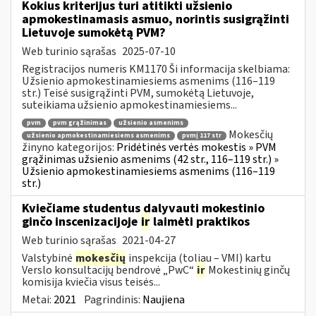
Kokius kriterijus turi atitikti užsienio
apmokestinamasis asmuo, norintis susigrąžinti
Lietuvoje sumokėtą PVM?
Web turinio sąrašas
2025-07-10
Registracijos numeris KM1170 Ši informacija skelbiama:
Užsienio apmokestinamiesiems asmenims (116–119
str.) Teisė susigrąžinti PVM, sumokėtą Lietuvoje,
suteikiama užsienio apmokestinamiesiems...
pvm
pvm grąžinimas
užsienio asmenims
Mokesčių
užsienio apmokestinamiesiems asmenims
pvmį 117 str
žinyno kategorijos:
Pridėtinės vertės mokestis » PVM
grąžinimas užsienio asmenims (42 str., 116–119 str.) »
Užsienio apmokestinamiesiems asmenims (116–119
str.)
Kviečiame studentus dalyvauti mokestinio
ginčo inscenizacijoje
ir
laimėti praktikos
Web turinio sąrašas
2021-04-27
Valstybinė
mokesčių
inspekcija (toliau – VMI) kartu
Verslo konsultacijų bendrovė „PwC“
ir
Mokestinių ginčų
komisija kviečia visus teisės...
Metai:
2021
Pagrindinis:
Naujiena