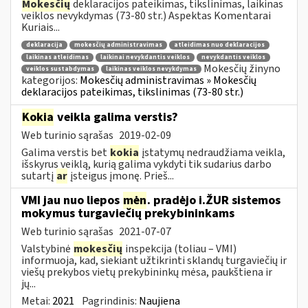
Mokesčių
deklaracijos pateikimas, tikslinimas, laikinas
veiklos nevykdymas (73-80 str.) Aspektas Komentarai
Kuriais...
deklaracija
mokesčių administravimas
atleidimas nuo deklaracijos
laikinas atleidimas
laikinai nevykdantis veiklos
nevykdantis veiklos
Mokesčių žinyno
veiklos sustabdymas
laikinas veiklos nevykdymas
kategorijos:
Mokesčių administravimas » Mokesčių
deklaracijos pateikimas, tikslinimas (73-80 str.)
Kokia
veikla galima verstis?
Web turinio sąrašas
2019-02-09
Galima verstis bet
kokia
įstatymų nedraudžiama veikla,
išskyrus veiklą, kurią galima vykdyti tik sudarius darbo
sutartį
ar
įsteigus įmonę. Prieš...
VMI jau nuo liepos
mėn
. pradėjo i.ŽUR sistemos
mokymus turgaviečių prekybininkams
Web turinio sąrašas
2021-07-07
Valstybinė
mokesčių
inspekcija (toliau – VMI)
informuoja, kad, siekiant užtikrinti sklandų turgaviečių ir
viešų prekybos vietų prekybininkų mėsa, paukštiena ir
jų...
Metai:
2021
Pagrindinis:
Naujiena