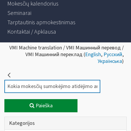
Mokesčių kalendorius
Seminarai
Tarptautinis apmokestinimas
Kontaktai / Apklausa
VMI Machine translation / VMI Машинный перевод /
VMI Машинний переклад (
English
,
Русский
,
Українська
)
Paieška
Kategorijos