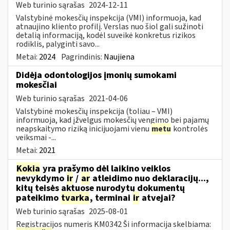
Web turinio sąrašas
2024-12-11
Valstybinė mokesčių inspekcija (VMI) informuoja, kad
atnaujino kliento profilį. Verslas nuo šiol gali sužinoti
detalią informaciją, kodėl suveikė konkretus rizikos
rodiklis, palyginti savo...
Metai:
2024
Pagrindinis:
Naujiena
Didėja odontologijos įmonių sumokami
mokesčiai
Web turinio sąrašas
2021-04-06
Valstybinė mokesčių inspekcija (toliau – VMI)
informuoja, kad įžvelgus mokesčių vengimo bei pajamų
neapskaitymo riziką inicijuojami vienu
metu
kontrolės
veiksmai -...
Metai:
2021
Kokia
yra prašymo dėl laikino veiklos
nevykdymo
ir
/
ar
atleidimo nuo deklaracijų...,
kitų teisės aktuose nurodytų dokumentų
pateikimo
tvarka
, terminai
ir
atvejai?
Web turinio sąrašas
2025-08-01
Registracijos numeris KM0342 Ši informacija skelbiama: