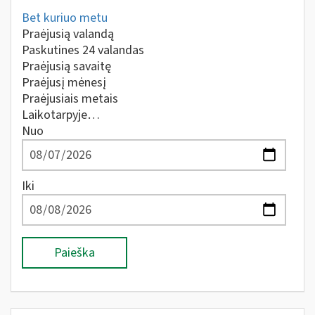
Bet kuriuo metu
Praėjusią valandą
Paskutines 24 valandas
Praėjusią savaitę
Praėjusį mėnesį
Praėjusiais metais
Laikotarpyje…
Nuo
Iki
Paieška