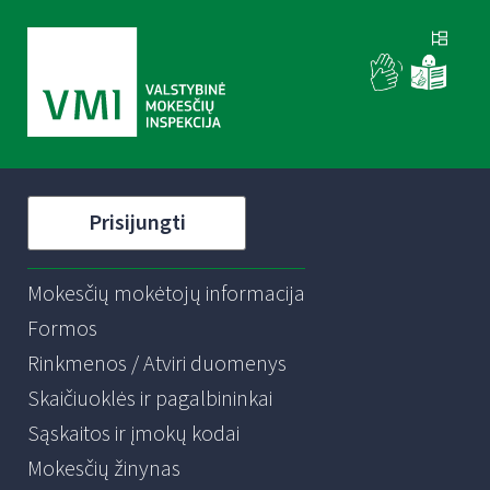
Prisijungti
Mokesčių mokėtojų informacija
Formos
Rinkmenos / Atviri duomenys
Skaičiuoklės ir pagalbininkai
Sąskaitos ir įmokų kodai
Mokesčių žinynas