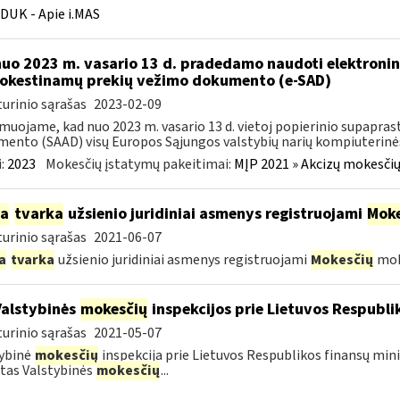
DUK - Apie i.MAS
nuo 2023 m. vasario 13 d. pradedamo naudoti elektronin
kestinamų prekių vežimo dokumento (e-SAD)
urinio sąrašas
2023-02-09
muojame, kad nuo 2023 m. vasario 13 d. vietoj popierinio supapr
ento (SAAD) visų Europos Sąjungos valstybių narių kompiuterinės
:
2023
Mokesčių įstatymų pakeitimai:
MĮP 2021 » Akcizų mokesčių
ia
tvarka
užsienio juridiniai asmenys registruojami
Moke
urinio sąrašas
2021-06-07
a
tvarka
užsienio juridiniai asmenys registruojami
Mokesčių
mok
Valstybinės
mokesčių
inspekcijos prie Lietuvos Respublik
urinio sąrašas
2021-05-07
ybinė
mokesčių
inspekcija prie Lietuvos Respublikos finansų mini
tas Valstybinės
mokesčių
...