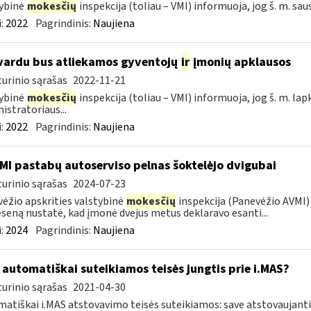
ybinė
mokesčių
inspekcija (toliau – VMI) informuoja, jog š. m. sau
:
2022
Pagrindinis:
Naujiena
vardu bus atliekamos gyventojų
ir
įmonių apklausos
urinio sąrašas
2022-11-21
ybinė
mokesčių
inspekcija (toliau – VMI) informuoja, jog š. m. lap
istratoriaus...
:
2022
Pagrindinis:
Naujiena
MI pastabų autoserviso pelnas šoktelėjo dvigubai
urinio sąrašas
2024-07-23
ėžio apskrities valstybinė
mokesčių
inspekcija (Panevėžio AVMI) 
seną nustatė, kad įmonė dvejus metus deklaravo esanti...
:
2024
Pagrindinis:
Naujiena
automatiškai suteikiamos teisės jungtis prie i.MAS?
urinio sąrašas
2021-04-30
atiškai i.MAS atstovavimo teisės suteikiamos: save atstovaujan