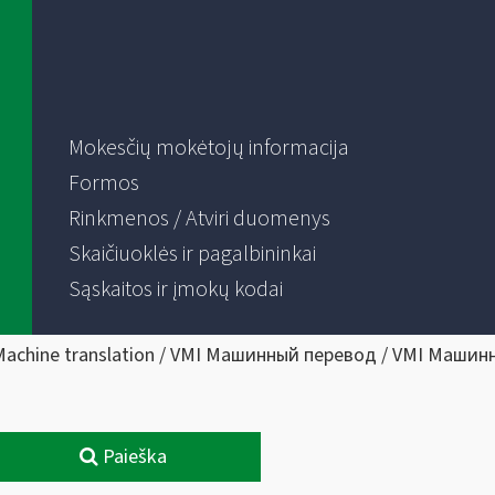
Mokesčių mokėtojų informacija
Formos
Rinkmenos / Atviri duomenys
Skaičiuoklės ir pagalbininkai
Sąskaitos ir įmokų kodai
Machine translation / VMI Машинный перевод / VMI Машин
Paieška