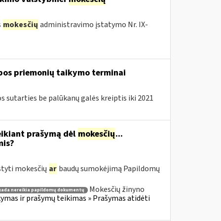
s
mokesčių
administravimo įstatymo Nr. IX-
lbos priemonių taikymo terminai
sutarties be palūkanų galės kreiptis iki 2021
eikiant prašymą dėl
mokesčių
...
mis?
styti mokesčių
ar
baudų sumokėjimą Papildomų
Mokesčių žinyno
kada nereikia papildomų dokumentų
mas ir prašymų teikimas » Prašymas atidėti