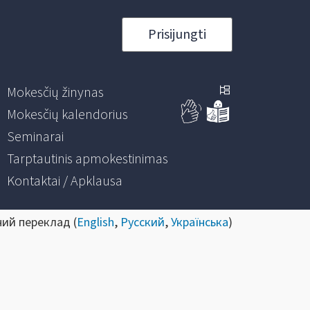
Prisijungti
Mokesčių žinynas
Mokesčių kalendorius
Seminarai
Tarptautinis apmokestinimas
Kontaktai / Apklausa
ний переклад (
English
,
Русский
,
Українська
)