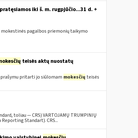
atęsiamos iki š. m. rugpjūčio...31 d. +
sus mokestinės pagalbos priemonių taikymo
mokesčių
teisės aktų nuostatų
 prašymu pritarti jo siūlomam
mokesčių
teisės
tandard, toliau — CRS) VARTOJAMŲ TRUMPINIŲ
eporting Standart). CRS...
kimo valstybinei
mokesčių