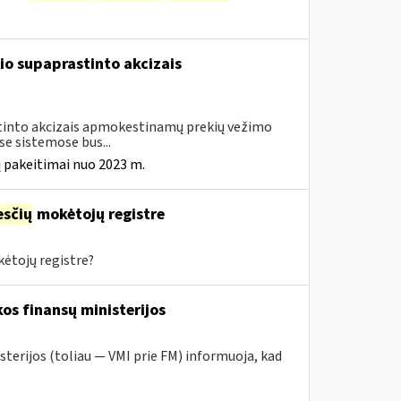
io supaprastinto akcizais
astinto akcizais apmokestinamų prekių vežimo
e sistemose bus...
 pakeitimai nuo 2023 m.
sčių
mokėtojų registre
ėtojų registre?
os finansų ministerijos
sterijos (toliau — VMI prie FM) informuoja, kad