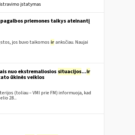
istravimo įstatymas
 pagalbos priemones taikys ateinantį
ęstos, jos buvo taikomos
ir
anksčiau. Naujai
ais nuo ekstremaliosios
situacijos
...
ir
ato ūkinės veiklos
erijos (toliau – VMI prie FM) informuoja, kad
lio 28...