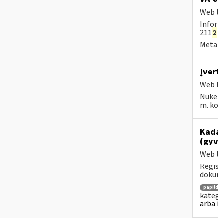
Web t
Infor
211
2
Metai
Įver
Web t
Nuke
m. kov
Kada
(gyv
Web t
Regis
dokum
papil
kateg
arba 