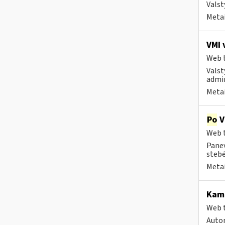
Valst
Metai
VMI 
Web t
Valst
admin
Metai
Po
V
Web t
Panev
stebė
Metai
Kam 
Web t
Autom