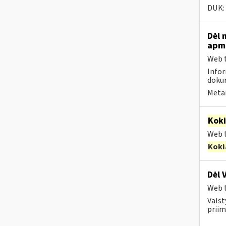
DUK:
Dėl 
apmo
Web t
Infor
dokum
Metai
Kok
Web t
Koki
Dėl 
Web t
Valst
priim