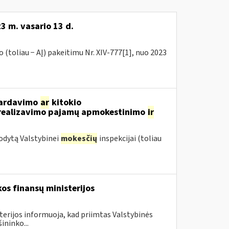
3 m. vasario 13 d.
(toliau − AĮ) pakeitimu Nr. XIV-777[1], nuo 2023
 pardavimo
ar
kitokio
ų realizavimo pajamų apmokestinimo
ir
odytą Valstybinei
mokesčių
inspekcijai (toliau
os finansų ministerijos
terijos informuoja, kad priimtas Valstybinės
ininko...