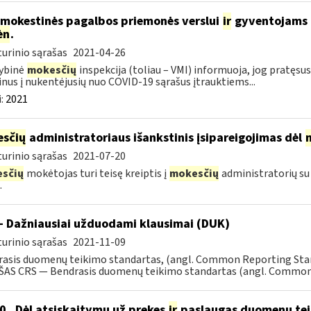
 mokestinės pagalbos priemonės verslui
ir
gyventojams pr
ėn
.
urinio sąrašas
2021-04-26
ybinė
mokesčių
inspekcija (toliau – VMI) informuoja, jog pratę
nus į nukentėjusių nuo COVID-19 sąrašus įtrauktiems...
:
2021
sčių
administratoriaus išankstinis įsipareigojimas dėl
urinio sąrašas
2021-07-20
sčių
mokėtojas turi teisę kreiptis į
mokesčių
administratorių su
.
- Dažniausiai užduodami klausimai (DUK)
urinio sąrašas
2021-11-09
rasis duomenų teikimo standartas, (angl. Common Reporting S
AS CRS — Bendrasis duomenų teikimo standartas (angl. Common R
0 „Dėl atsiskaitymų už prekes
ir
paslaugas duomenų tei