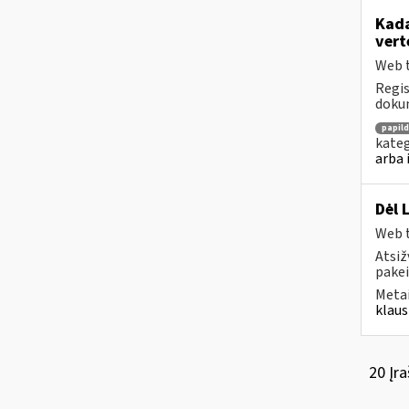
Kada
vert
Web t
Regis
dokum
papil
kateg
arba 
Dėl 
Web t
Atsiž
pakei
Metai
klaus
20 Įra