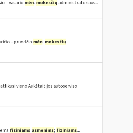
sio – vasario
mėn
.
mokesčių
administratoriaus...
kričio – gruodžio
mėn
.
mokesčių
atlikusi vieno Aukštaitijos autoserviso
tiems
fiziniams
asmenims
;
fiziniams
...