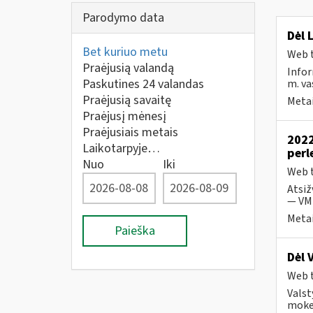
Parodymo data
Dėl 
Bet kuriuo metu
Web t
Praėjusią valandą
Infor
Paskutines 24 valandas
m. va
Praėjusią savaitę
Metai
Praėjusį mėnesį
Praėjusiais metais
2022
Laikotarpyje…
perl
Nuo
Iki
Web t
Atsiž
— VMI
Metai
Paieška
Dėl 
Web t
Valst
mokes