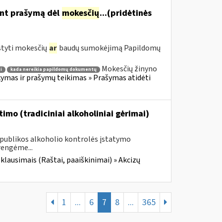
ant prašymą dėl
mokesčių
...(pridėtinės
styti mokesčių
ar
baudų sumokėjimą Papildomų
Mokesčių žinyno
i
kada nereikia papildomų dokumentų
mas ir prašymų teikimas » Prašymas atidėti
imo (tradiciniai alkoholiniai gėrimai)
Respublikos alkoholio kontrolės įstatymo
rengėme...
 klausimais (Raštai, paaiškinimai) » Akcizų
1
...
6
7
8
...
365