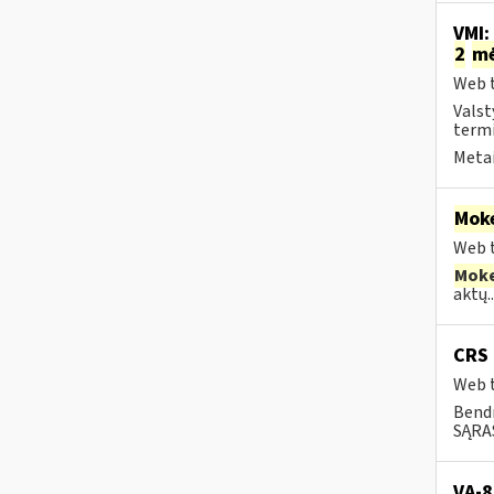
VMI:
2
m
Web t
Valst
termi
Metai
Moke
Web t
Moke
aktų..
CRS 
Web t
Bend
SĄRAŠ
VA-8