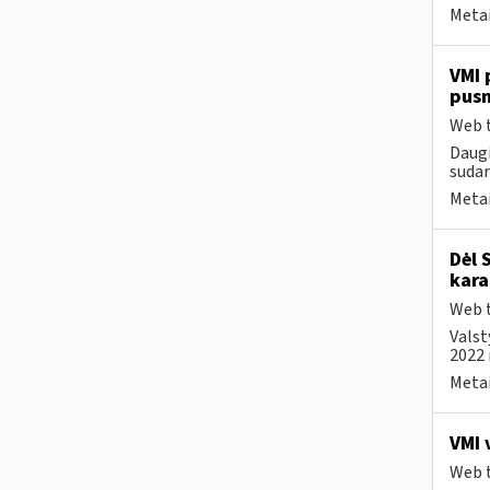
Metai
VMI 
pus
Web t
Daugi
sudar
Metai
Dėl 
kara
Web t
Valst
2022 
Metai
VMI 
Web t