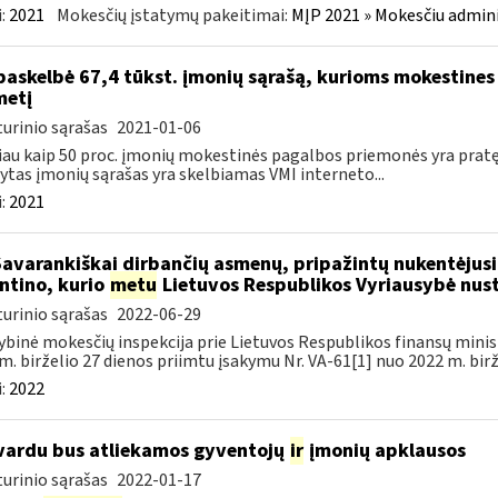
:
2021
Mokesčių įstatymų pakeitimai:
MĮP 2021 » Mokesčiu admin
paskelbė 67,4 tūkst. įmonių sąrašą, kurioms mokestines
metį
urinio sąrašas
2021-01-06
au kaip 50 proc. įmonių mokestinės pagalbos priemonės yra prat
ytas įmonių sąrašas yra skelbiamas VMI interneto...
:
2021
Savarankiškai dirbančių asmenų, pripažintų nukentėjusi
ntino, kurio
metu
Lietuvos Respublikos Vyriausybė nust
urinio sąrašas
2022-06-29
ybinė mokesčių inspekcija prie Lietuvos Respublikos finansų minist
m. birželio 27 dienos priimtu įsakymu Nr. VA-61[1] nuo 2022 m. birže
:
2022
vardu bus atliekamos gyventojų
ir
įmonių apklausos
urinio sąrašas
2022-01-17