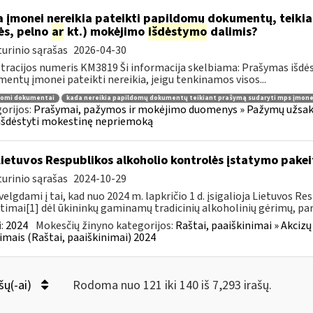
 įmonei nereikia pateikti papildomų dokumentų, teiki
ės, pelno
ar
kt.) mokėjimo
išdėstymo
dalimis?
urinio sąrašas
2026-04-30
tracijos numeris KM3819 Ši informacija skelbiama: Prašymas išdė
entų įmonei pateikti nereikia, jeigu tenkinamos visos...
domi dokumentai
kada nereikia papildomų dokumentų teikiant prašymą sudaryti mps įmone
orijos:
Prašymai, pažymos ir mokėjimo duomenys » Pažymų užsaky
išdėstyti mokestinę nepriemoką
Lietuvos Respublikos alkoholio kontrolės įstatymo pakeit
urinio sąrašas
2024-10-29
velgdami į tai, kad nuo 2024 m. lapkričio 1 d. įsigalioja Lietuvos 
timai[1] dėl ūkininkų gaminamų tradicinių alkoholinių gėrimų, pa
:
2024
Mokesčių žinyno kategorijos:
Raštai, paaiškinimai » Akcizų
imais (Raštai, paaiškinimai) 2024
šų(-ai)
Rodoma nuo 121 iki 140 iš 7,293 irašų.