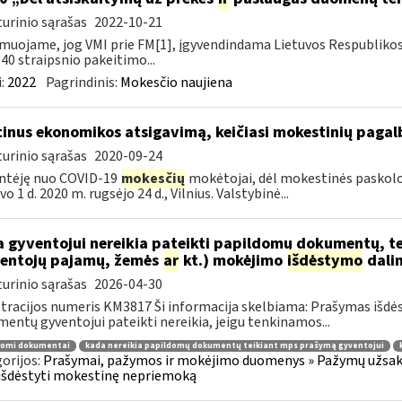
urinio sąrašas
2022-10-21
muojame, jog VMI prie FM[1], įgyvendindama Lietuvos Respubliko
40 straipsnio pakeitimo...
:
2022
Pagrindinis:
Mokesčio naujiena
tinus ekonomikos atsigavimą, keičiasi mokestinių paga
urinio sąrašas
2020-09-24
ntėję nuo COVID-19
mokesčių
mokėtojai, dėl mokestinės paskolos 
o 1 d. 2020 m. rugsėjo 24 d., Vilnius. Valstybinė...
 gyventojui nereikia pateikti papildomų dokumentų, t
entojų pajamų, žemės
ar
kt.) mokėjimo
išdėstymo
dali
urinio sąrašas
2026-04-30
tracijos numeris KM3817 Ši informacija skelbiama: Prašymas išdė
entų gyventojui pateikti nereikia, jeigu tenkinamos...
domi dokumentai
kada nereikia papildomų dokumentų teikiant mps prašymą gyventojui
orijos:
Prašymai, pažymos ir mokėjimo duomenys » Pažymų užsaky
išdėstyti mokestinę nepriemoką