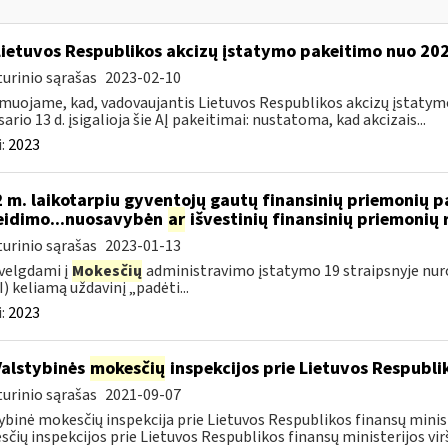
Lietuvos Respublikos akcizų įstatymo pakeitimo nuo 202
urinio sąrašas
2023-02-10
muojame, kad, vadovaujantis Lietuvos Respublikos akcizų įstatymo 
sario 13 d. įsigalioja šie AĮ pakeitimai: nustatoma, kad akcizais...
:
2023
 m. laikotarpiu gyventojų gautų finansinių priemonių
eidimo...nuosavybėn
ar
išvestinių finansinių priemoni
urinio sąrašas
2023-01-13
velgdami į
Mokesčių
administravimo įstatymo 19 straipsnyje nur
) keliamą uždavinį „padėti...
:
2023
Valstybinės
mokesčių
inspekcijos prie Lietuvos Respublik
urinio sąrašas
2021-09-07
ybinė mokesčių inspekcija prie Lietuvos Respublikos finansų minis
čių inspekcijos prie Lietuvos Respublikos finansų ministerijos virš