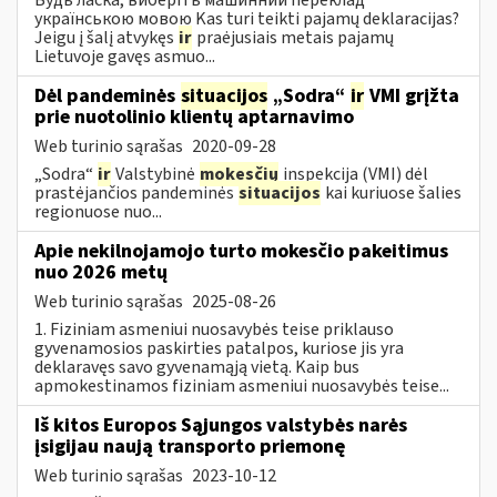
українською мовою Kas turi teikti pajamų deklaracijas?
Jeigu į šalį atvykęs
ir
praėjusiais metais pajamų
Lietuvoje gavęs asmuo...
Dėl pandeminės
situacijos
„Sodra“
ir
VMI grįžta
prie nuotolinio klientų aptarnavimo
Web turinio sąrašas
2020-09-28
„Sodra“
ir
Valstybinė
mokesčių
inspekcija (VMI) dėl
prastėjančios pandeminės
situacijos
kai kuriuose šalies
regionuose nuo...
Apie nekilnojamojo turto mokesčio pakeitimus
nuo 2026 metų
Web turinio sąrašas
2025-08-26
1. Fiziniam asmeniui nuosavybės teise priklauso
gyvenamosios paskirties patalpos, kuriose jis yra
deklaravęs savo gyvenamąją vietą. Kaip bus
apmokestinamos fiziniam asmeniui nuosavybės teise...
Iš kitos Europos Sąjungos valstybės narės
įsigijau naują transporto priemonę
Web turinio sąrašas
2023-10-12