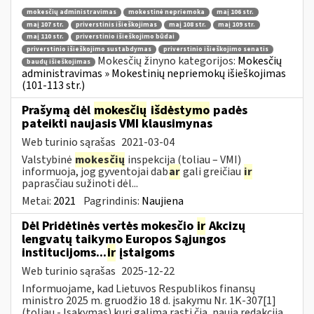
mokesčių administravimas
mokestinė nepriemoka
maį 106 str.
maį 107 str.
priverstinis išieškojimas
maį 108 str.
maį 109 str.
maį 110 str.
priverstinio išieškojimo būdai
priverstinio išieškojimo sustabdymas
priverstinio išieškojimo senatis
Mokesčių žinyno kategorijos:
Mokesčių
baudų išieškojimas
administravimas » Mokestinių nepriemokų išieškojimas
(101-113 str.)
Prašymą dėl
mokesčių
išdėstymo
padės
pateikti naujasis VMI klausimynas
Web turinio sąrašas
2021-03-04
Valstybinė
mokesčių
inspekcija (toliau – VMI)
informuoja, jog gyventojai dab
ar
gali greičiau
ir
paprasčiau sužinoti dėl...
Metai:
2021
Pagrindinis:
Naujiena
Dėl Pridėtinės vertės mokesčio
ir
Akcizų
lengvatų taikymo Europos Sąjungos
institucijoms...
ir
įstaigoms
Web turinio sąrašas
2025-12-22
Informuojame, kad Lietuvos Respublikos finansų
ministro 2025 m. gruodžio 18 d. įsakymu Nr. 1K-307[1]
(toliau - Įsakymas) kurį galima rasti čia, nauja redakcija