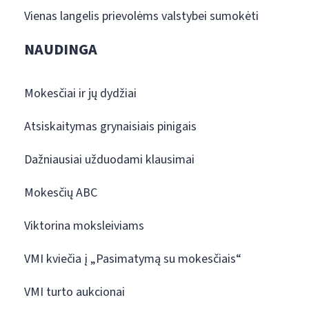
Vienas langelis prievolėms valstybei sumokėti
NAUDINGA
Mokesčiai ir jų dydžiai
Atsiskaitymas grynaisiais pinigais
Dažniausiai užduodami klausimai
Mokesčių ABC
Viktorina moksleiviams
VMI kviečia į „Pasimatymą su mokesčiais“
VMI turto aukcionai