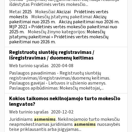
išdėstytas Pridėtinės vertės mokesčio...
Metai:
2025
Mokesčiai:
Akcizai
Pridėtinės vertės
mokestis
Mokesčių įstatymų pakeitimai:
Akcizų
pakeitimai nuo 2025 m.
Akcizų pakeitimai nuo 2026 m.
MĮP 2021 » Pridėtinės vertės mokesčio pakeitimai nuo
2025 m.
Mokesčių žinyno kategorijos:
Mokesčių
įstatymų pakeitimai » Pridėtinės vertės mokesčių
pakeitimai nuo 2026 m.
Registruotų siuntėjų registravimas /
išregistravimas / duomenų keitimas
Web turinio sąrašas
2020-04-08
Paslaugos pavadinimas - Registruotų siuntėjų
registravimas/išregistravimas/duomenų keitimas.
Paslaugos gavėjai - Lietuvos ir užsienio asmenys.
Paslaugos apibūdinimas: Mokesčių mokėtojai,...
Kokios taikomos nekilnojamojo turto mokesčio
lengvatos?
Web turinio sąrašas
2020-12-02
Juridiniams
asmenims
. Nekilnojamojo turto mokesčiu
neapmokestinamas juridiniams
asmenims
nuosavybės
teise priklausantis arba įsigyjamas...