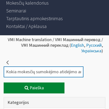
Mokesčių kalendorius
Seminarai
Tarptautinis apmokestinimas
Kontaktai / Apklausa
VMI Machine translation / VMI Машинный перевод /
VMI Машинний переклад (
English
,
Русский
,
Українська
)
Paieška
Kategorijos