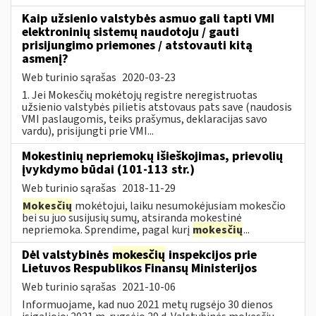
Kaip užsienio valstybės asmuo gali tapti VMI
elektroninių sistemų naudotoju / gauti
prisijungimo priemones / atstovauti kitą
asmenį?
Web turinio sąrašas
2020-03-23
1. Jei Mokesčių mokėtojų registre neregistruotas
užsienio valstybės pilietis atstovaus pats save (naudosis
VMI paslaugomis, teiks prašymus, deklaracijas savo
vardu), prisijungti prie VMI...
Mokestinių nepriemokų išieškojimas, prievolių
įvykdymo būdai (101-113 str.)
Web turinio sąrašas
2018-11-29
Mokesčių
mokėtojui, laiku nesumokėjusiam mokesčio
bei su juo susijusių sumų, atsiranda mokestinė
nepriemoka. Sprendime, pagal kurį
mokesčių
...
Dėl valstybinės
mokesčių
inspekcijos prie
Lietuvos Respublikos Finansų Ministerijos
Web turinio sąrašas
2021-10-06
Informuojame, kad nuo 2021 metų rugsėjo 30 dienos