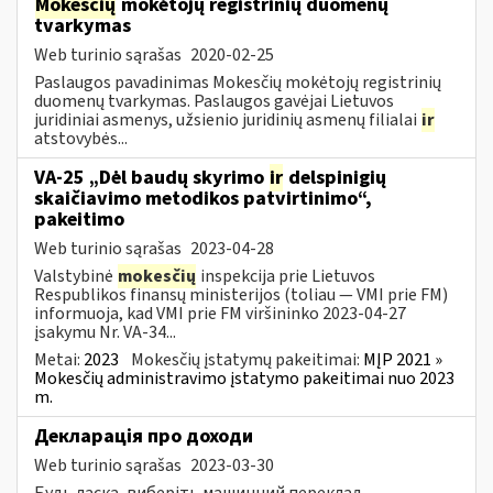
Mokesčių
mokėtojų registrinių duomenų
tvarkymas
Web turinio sąrašas
2020-02-25
Paslaugos pavadinimas Mokesčių mokėtojų registrinių
duomenų tvarkymas. Paslaugos gavėjai Lietuvos
juridiniai asmenys, užsienio juridinių asmenų filialai
ir
atstovybės...
VA-25 „Dėl baudų skyrimo
ir
delspinigių
skaičiavimo metodikos patvirtinimo“,
pakeitimo
Web turinio sąrašas
2023-04-28
Valstybinė
mokesčių
inspekcija prie Lietuvos
Respublikos finansų ministerijos (toliau ― VMI prie FM)
informuoja, kad VMI prie FM viršininko 2023-04-27
įsakymu Nr. VA-34...
Metai:
2023
Mokesčių įstatymų pakeitimai:
MĮP 2021 »
Mokesčių administravimo įstatymo pakeitimai nuo 2023
m.
Декларація про доходи
Web turinio sąrašas
2023-03-30
Будь ласка, виберіть машинний переклад