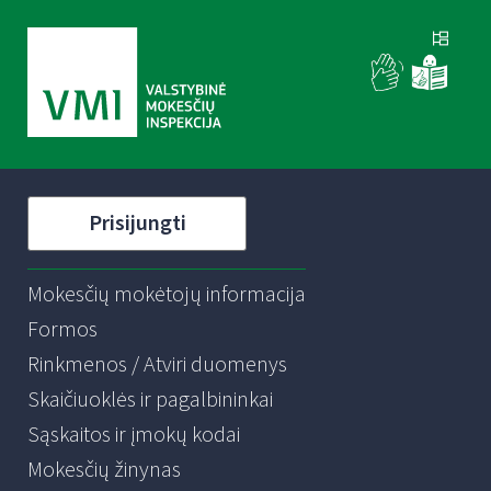
Prisijungti
Mokesčių mokėtojų informacija
Formos
Rinkmenos / Atviri duomenys
Skaičiuoklės ir pagalbininkai
Sąskaitos ir įmokų kodai
Mokesčių žinynas