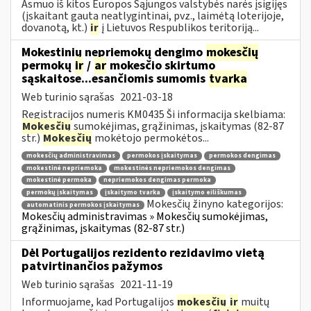
Asmuo iš kitos Europos Sąjungos valstybės narės įsigijęs
(įskaitant gautą neatlygintinai, pvz., laimėtą loterijoje,
dovanotą, kt.)
ir
į Lietuvos Respublikos teritoriją...
Mokestinių nepriemokų dengimo
mokesčių
permokų
ir
/
ar
mokesčio skirtumo
sąskaitose...esančiomis sumomis
tvarka
Web turinio sąrašas
2021-03-18
Registracijos numeris KM0435 Ši informacija skelbiama:
Mokesčių
sumokėjimas, grąžinimas, įskaitymas (82-87
str.)
Mokesčių
mokėtojo permokėtos...
mokesčių administravimas
permokos įskaitymas
permokos dengimas
mokestinė nepriemoka
mokestinės nepriemokos dengimas
mokestinė permoka
nepriemokos dengimas permoka
permokų įskaitymas
įskaitymo tvarka
įskaitymo eiliškumas
Mokesčių žinyno kategorijos:
automatinis permokos įskaitymas
Mokesčių administravimas » Mokesčių sumokėjimas,
grąžinimas, įskaitymas (82-87 str.)
Dėl Portugalijos rezidento rezidavimo vietą
patvirtinančios pažymos
Web turinio sąrašas
2021-11-19
Informuojame, kad Portugalijos
mokesčių
ir
muitų