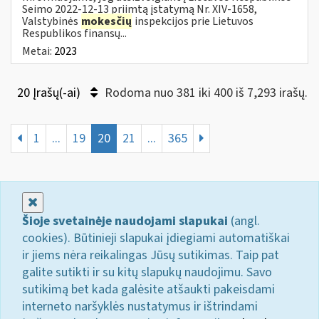
Seimo 2022-12-13 priimtą įstatymą Nr. XIV-1658,
Valstybinės
mokesčių
inspekcijos prie Lietuvos
Respublikos finansų...
Metai:
2023
20 Įrašų(-ai)
Rodoma nuo 381 iki 400 iš 7,293 irašų.
1
...
19
20
21
...
365
Uždaryti
Šioje svetainėje naudojami slapukai
(angl.
cookies). Būtinieji slapukai įdiegiami automatiškai
ir jiems nėra reikalingas Jūsų sutikimas. Taip pat
galite sutikti ir su kitų slapukų naudojimu. Savo
sutikimą bet kada galėsite atšaukti pakeisdami
interneto naršyklės nustatymus ir ištrindami