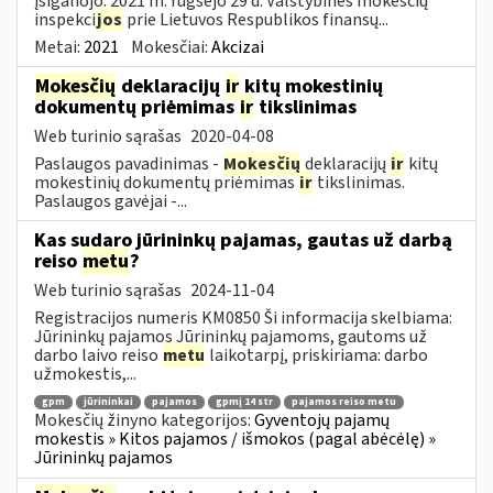
įsigaliojo: 2021 m. rugsėjo 29 d. Valstybinės mokesčių
inspekci
jos
prie Lietuvos Respublikos finansų...
Metai:
2021
Mokesčiai:
Akcizai
Mokesčių
deklaracijų
ir
kitų mokestinių
dokumentų priėmimas
ir
tikslinimas
Web turinio sąrašas
2020-04-08
Paslaugos pavadinimas -
Mokesčių
deklaracijų
ir
kitų
mokestinių dokumentų priėmimas
ir
tikslinimas.
Paslaugos gavėjai -...
Kas sudaro jūrininkų pajamas, gautas už darbą
reiso
metu
?
Web turinio sąrašas
2024-11-04
Registracijos numeris KM0850 Ši informacija skelbiama:
Jūrininkų pajamos Jūrininkų pajamoms, gautoms už
darbo laivo reiso
metu
laikotarpį, priskiriama: darbo
užmokestis,...
gpm
jūrininkai
pajamos
gpmį 14 str
pajamos reiso metu
Mokesčių žinyno kategorijos:
Gyventojų pajamų
mokestis » Kitos pajamos / išmokos (pagal abėcėlę) »
Jūrininkų pajamos