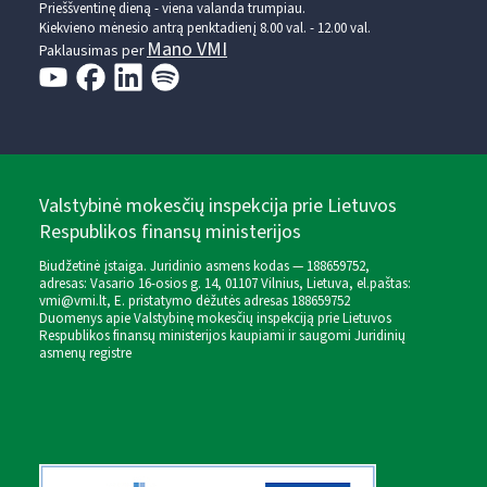
Prieššventinę dieną - viena valanda trumpiau.
Kiekvieno mėnesio antrą penktadienį 8.00 val. - 12.00 val.
Mano VMI
Paklausimas per
Valstybinė mokesčių inspekcija prie Lietuvos
Respublikos finansų ministerijos
Biudžetinė įstaiga. Juridinio asmens kodas — 188659752,
adresas: Vasario 16-osios g. 14, 01107 Vilnius, Lietuva, el.paštas:
vmi@vmi.lt
, E. pristatymo dėžutės adresas 188659752
Duomenys apie Valstybinę mokesčių inspekciją prie Lietuvos
Respublikos finansų ministerijos kaupiami ir saugomi Juridinių
asmenų registre