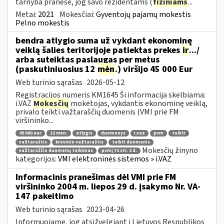
tarnyba pranešė, jog savo rezidentams (
fiziniams
...
Metai:
2021
Mokesčiai:
Gyventojų pajamų mokestis
Pelno mokestis
bendra atlygio suma už vykdant ekonominę
veiklą šalies teritorijoje patiektas prekes
ir
.../
arba suteiktas paslaugas per metus
(paskutiniuosius 12
mėn
.) viršijo 45 000 Eur
Web turinio sąrašas
2026-05-12
Registracijos numeris KM1645 Ši informacija skelbiama:
i.VAZ
Mokesčių
mokėtojas, vykdantis ekonominę veiklą,
privalo teikti važtaraščių duomenis (VMI prie FM
viršininko...
45 000 eur
12 mėn.
atlygis
duomenys
i.vaz
pvm
teikti
važtaraštis
krovinio važtaraštis
teikti duomenis
Mokesčių žinyno
važtaraščio duomenų teikimas
pvmį 71 str. 2 d.
kategorijos:
VMI elektroninės sistemos » i.VAZ
Informacinis pranešimas dėl VMI prie FM
viršininko 2004 m. liepos 29 d. įsakymo Nr. VA-
147 pakeitimo
Web turinio sąrašas
2023-04-26
Informuojame, jog atsižvelgiant į Lietuvos Respublikos