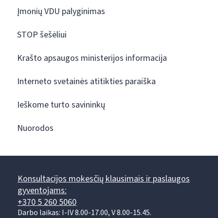
Įmonių VDU palyginimas
STOP šešėliui
Krašto apsaugos ministerijos informacija
Interneto svetainės atitikties paraiška
Ieškome turto savininkų
Nuorodos
Konsultacijos mokesčių klausimais ir paslaugos
gyventojams:
+370 5 260 5060
Darbo laikas: I-IV 8.00-17.00, V 8.00-15.45.