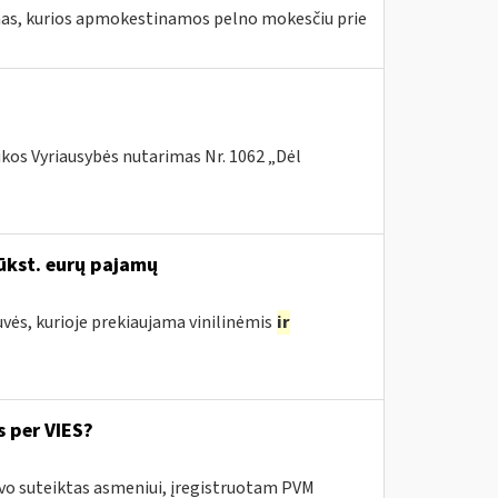
amas, kurios apmokestinamos pelno mokesčiu prie
ikos Vyriausybės nutarimas Nr. 1062 „Dėl
ūkst. eurų pajamų
uvės, kurioje prekiaujama vinilinėmis
ir
 per VIES?
uvo suteiktas asmeniui, įregistruotam PVM