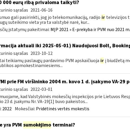
 000 eurų ribą privaloma taikyti?
urinio sąrašas
2021-06-16
smuo gali pasirinkti, jog jo telekomunikacijų, radijo
ir
televizijos 
ugų suteikimo vieta yra ta valstybė narė, kur...
čių įstatymų pakeitimai:
MĮP 2021 » E-prekyba ir PVM nuo 2021 m. 
rmacija aktuali iki 2025-05-01) Naudojuosi Bolt, Booki
urinio sąrašas
2023-10-12
tai teikiamų paslaugų pardavimo PVM apskaičiuoja
ir
į biudžetą m
blikos apmokestinamiesiems...
VMI prie FM viršininko 2004 m. kovo 1 d. įsakymo VA-29 
urinio sąrašas
2022-03-01
muojame, kad Valstybinės mokesčių inspekcijos prie Lietuvos Respu
io 23 d. įsakymu Nr. VA-19[1] buvo pakeistos...
:
2022
Mokesčiai:
Pridėtinės vertės mokestis
e yra PVM
sumokėjimo
terminai?