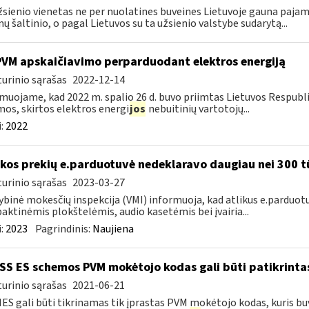
žsienio vienetas ne per nuolatines buveines Lietuvoje gauna paj
ų šaltinio, o pagal Lietuvos su ta užsienio valstybe sudarytą...
PVM apskaičiavimo perparduodant elektros energiją
urinio sąrašas
2022-12-14
muojame, kad 2022 m. spalio 26 d. buvo priimtas Lietuvos Respubl
os, skirtos elektros energi
jos
nebuitinių vartotojų...
:
2022
kos prekių e.parduotuvė nedeklaravo daugiau nei 300 t
urinio sąrašas
2023-03-27
ybinė mokesčių inspekcija (VMI) informuoja, kad atlikus e.parduot
ktinėmis plokštelėmis, audio kasetėmis bei įvairia...
:
2023
Pagrindinis:
Naujiena
S ES schemos PVM mokėtojo kodas gali būti patikrintas
urinio sąrašas
2021-06-21
IES gali būti tikrinamas tik įprastas PVM mokėtojo kodas, kuris b