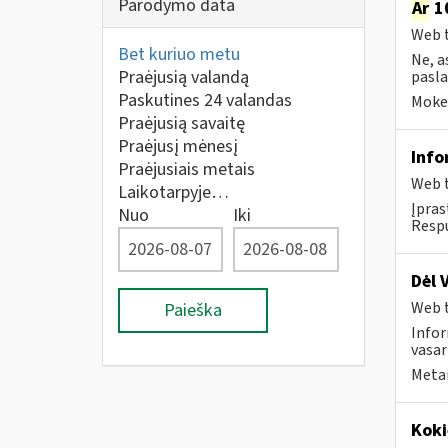
Parodymo data
Ar
10
Web t
Bet kuriuo metu
Ne, a
Praėjusią valandą
pasla
Paskutines 24 valandas
Mokes
Praėjusią savaitę
Praėjusį mėnesį
Info
Praėjusiais metais
Web t
Laikotarpyje…
Įpras
Nuo
Iki
Respu
Dėl 
Web t
Paieška
Infor
vasar
Metai
Koki