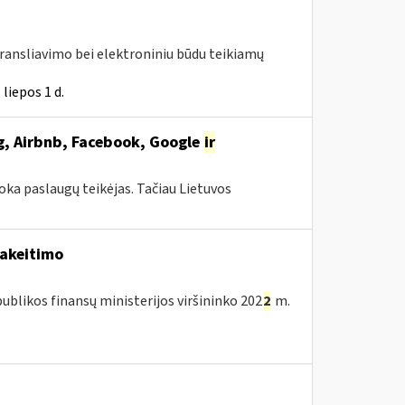
transliavimo bei elektroniniu būdu teikiamų
liepos 1 d.
ng, Airbnb, Facebook, Google
ir
oka paslaugų teikėjas. Tačiau Lietuvos
pakeitimo
blikos finansų ministerijos viršininko 202
2
m.