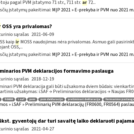
oju pagal PVM įstatymo 71 str., 711 str.
ar
72...
čių įstatymų pakeitimai:
MĮP 2021 » E-prekyba ir PVM nuo 2021 m. 
r
OSS yra privalomas?
urinio sąrašas
2021-06-09
SS kaip
ir
MOSS naudojimas nėra privalomas. Asmuo gali pasirinkt
jant OSS,...
čių įstatymų pakeitimai:
MĮP 2021 » E-prekyba ir PVM nuo 2021 m. 
iminarios PVM deklaracijos formavimo paslauga
urinio sąrašas
2018-12-19
minari PVM deklaracija gali būti užsakoma dviem būdais: vienkartini
artinis užsakymas: i.SAF → Preliminarios deklaracijos → Naujas FR06
fr0600
i.saf
pvm
pvm deklaracija
preliminari deklaracija
formavimo paslaug
mos » i.SAF » Preliminarių PVM deklaracijų (FR0600, FR0564) pasla
ūkst. gyventojų dar turi savaitę laiko deklaruoti pajam
urinio sąrašas
2021-04-27