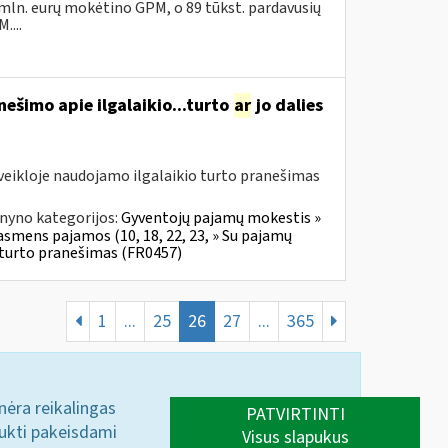
 mln. eurų mokėtino GPM, o 89 tūkst. pardavusių
....
ešimo apie ilgalaikio...turto
ar
jo dalies
veikloje naudojamo ilgalaikio turto pranešimas
nyno kategorijos:
Gyventojų pajamų mokestis »
 asmens pajamos (10, 18, 22, 23, » Su pajamų
o turto pranešimas (FR0457)
1
...
25
26
27
...
365
 nėra reikalingas
PATVIRTINTI
aukti pakeisdami
Visus slapukus