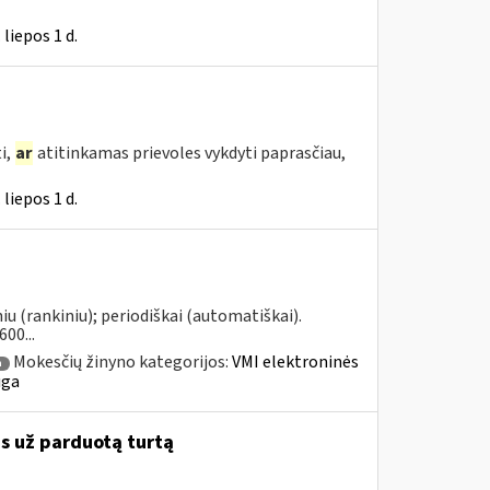
liepos 1 d.
i,
ar
atitinkamas prievoles vykdyti paprasčiau,
liepos 1 d.
u (rankiniu); periodiškai (automatiškai).
00...
Mokesčių žinyno kategorijos:
VMI elektroninės
a
uga
as už parduotą turtą