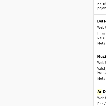
Kai u
pajam
Dėl 
Web t
Infor
param
Metai
Muzi
Web t
Valst
kompa
Metai
Ar
OS
Web t
Per V