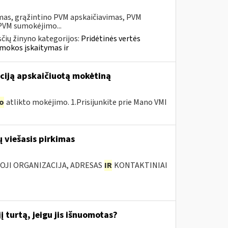
mas, grąžintino PVM apskaičiavimas, PVM
 PVM sumokėjimo...
čių žinyno kategorijos:
Pridėtinės vertės
mokos įskaitymas ir
ciją apskaičiuotą mokėtiną
o
atlikto mokėjimo. 1.Prisijunkite prie Mano VMI
 viešasis pirkimas
IOJI ORGANIZACIJA, ADRESAS
IR
KONTAKTINIAI
 turtą, jeigu jis išnuomotas?