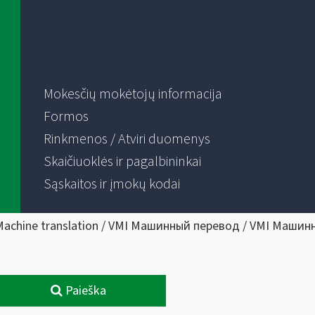
Mokesčių mokėtojų informacija
Formos
Rinkmenos / Atviri duomenys
Skaičiuoklės ir pagalbininkai
Sąskaitos ir įmokų kodai
Machine translation / VMI Машинный перевод / VMI Машин
Paieška