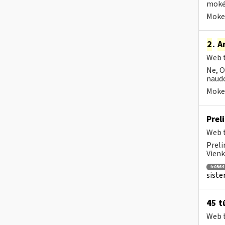
mokėt
Mokes
2
.
A
Web t
Ne, O
naudo
Mokes
Prel
Web t
Preli
Vienk
fr0564
siste
45 t
Web t