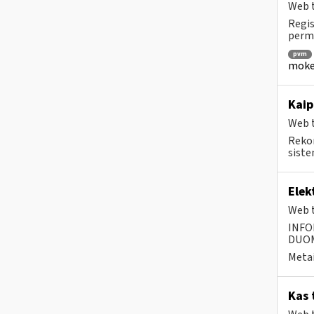
Web t
Regis
permo
pvm
mokes
Kaip
Web t
Rekom
siste
Elek
Web t
INFO
DUOME
Metai
Kas 