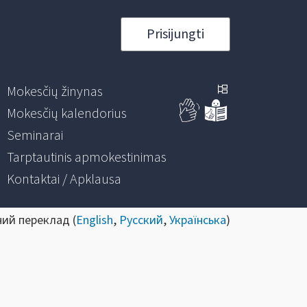
Prisijungti
Mokesčių žinynas
Mokesčių kalendorius
Seminarai
Tarptautinis apmokestinimas
Kontaktai / Apklausa
ний переклад (
English
,
Русский
,
Українська
)