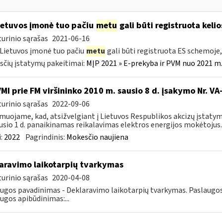
etuvos įmonė tuo pačiu
metu
gali būti registruota keli
urinio sąrašas
2021-06-16
 Lietuvos įmonė tuo pačiu
metu
gali būti registruota ES schemoj
čių įstatymų pakeitimai:
MĮP 2021 » E-prekyba ir PVM nuo 2021 m. 
VMI prie FM viršininko 2010 m. sausio 8 d. įsakymo Nr. V
urinio sąrašas
2022-09-06
muojame, kad, atsižvelgiant į Lietuvos Respublikos akcizų įstatym
usio 1 d. panaikinamas reikalavimas elektros energijos mokėtojus..
:
2022
Pagrindinis:
Mokesčio naujiena
aravimo laikotarpių tvarkymas
urinio sąrašas
2020-04-08
ugos pavadinimas - Deklaravimo laikotarpių tvarkymas. Paslaugos g
ugos apibūdinimas:...