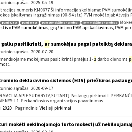
urinio sąrašas
2025-05-19
tracijos numeris KM0677 Ši informacija skelbiama: PVM sumokėji
kos įskaitymas ir grąžinimas (90-94 str.) PVM mokėtojai: Atvejis
Mokes
pvmį 92 str
pvmį 90 str
pvm sumokėjimo terminai
pvm mokėjimo terminas
tis » PVM sumokėjimas, grąžintino PVM apskaičiavimas, PVM per
 galiu pasitikrinti,
ar
sumokėjau pagal pateiktą deklara
urinio sąrašas
2020-07-20
enduojame mokėjimus pasitikrinti praėjus 1-
2
darbo dienoms
p
mos;...
troninio deklaravimo sistemos (EDS) priežiūros paslaugų
urinio sąrašas
2020-09-17
RMACIJA APIE SUDARYTĄ SUTARTĮ Paslaugų pirkimai I. PERKANČ
NYS: I.1. Perkančiosios organizacijos pavadinimas...
:
2020
Pagrindinis:
Viešieji pirkimai
turi mokėti nekilnojamojo turto mokestį už nekilnojamąjį