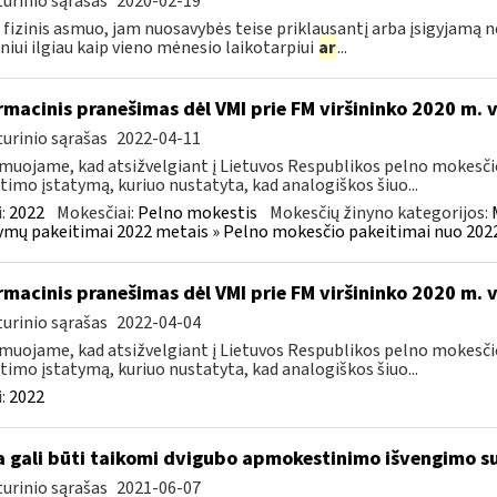
urinio sąrašas
2020-02-19
 fizinis asmuo, jam nuosavybės teise priklausantį arba įsigyjamą 
iui ilgiau kaip vieno mėnesio laikotarpiui
ar
...
rmacinis pranešimas dėl VMI prie FM viršininko 2020 m. 
urinio sąrašas
2022-04-11
muojame, kad atsižvelgiant į Lietuvos Respublikos pelno mokesči
timo įstatymą, kuriuo nustatyta, kad analogiškos šiuo...
:
2022
Mokesčiai:
Pelno mokestis
Mokesčių žinyno kategorijos:
ymų pakeitimai 2022 metais » Pelno mokesčio pakeitimai nuo 202
rmacinis pranešimas dėl VMI prie FM viršininko 2020 m. 
urinio sąrašas
2022-04-04
muojame, kad atsižvelgiant į Lietuvos Respublikos pelno mokesči
timo įstatymą, kuriuo nustatyta, kad analogiškos šiuo...
:
2022
 gali būti taikomi dvigubo apmokestinimo išvengimo su
urinio sąrašas
2021-06-07