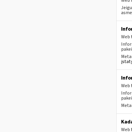
Web t
Jeigu
asmen
Info
Web t
Infor
pakei
Metai
įstat
Info
Web t
Infor
pakei
Metai
Kada
Web t