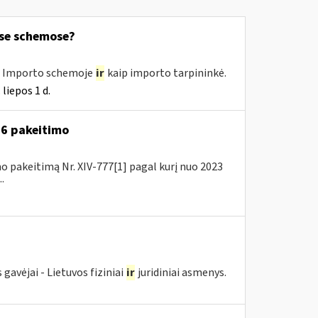
ose schemose?
e, Importo schemoje
ir
kaip importo tarpininkė.
liepos 1 d.
A-6 pakeitimo
o pakeitimą Nr. XIV-777[1] pagal kurį nuo 2023
.
avėjai - Lietuvos fiziniai
ir
juridiniai asmenys.