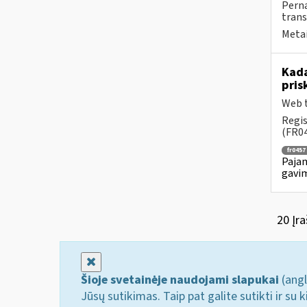
Perna
trans
Metai
Kada
pris
Web t
Regis
(FR04
fr0457
Pajam
gavim
20 Įra
Uždaryti
Šioje svetainėje naudojami slapukai
(angl
Jūsų sutikimas. Taip pat galite sutikti ir s