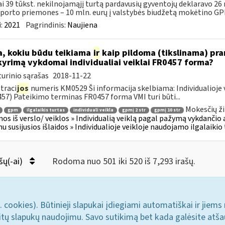
i 39 tūkst. nekilnojamąjį turtą pardavusių gyventojų deklaravo 26
porto priemones – 10 mln. eurų į valstybės biudžetą mokėtino GPM
:
2021
Pagrindinis:
Naujiena
, kokiu būdu teikiama
ir
kaip pildoma (tikslinama) pran
kyrimą vykdomai individualiai veiklai FR0457 forma?
urinio sąrašas
2018-11-22
traci
jos
numeris KM0529 Ši informacija skelbiama: Individualioje 
57) Pateikimo terminas FR0457 forma VMI turi būti...
Mokesčių ži
gpm
ilgalaikis turtas
individuali veikla
gpmį 2 str
gpmį 10 str
os iš verslo/ veiklos » Individualią veiklą pagal pažymą vykdančio
u susijusios išlaidos » Individualioje veikloje naudojamo ilgalaiki
šų(-ai)
Rodoma nuo 501 iki 520 iš 7,293 irašų.
. cookies). Būtinieji slapukai įdiegiami automatiškai ir jiems
u kitų slapukų naudojimu. Savo sutikimą bet kada galėsite atš