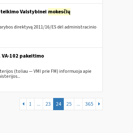
 teikimo Valstybinei
mokesčių
arybos direktyvą 2011/16/ES dėl administracinio
r. VA-102 pakeitimo
erijos (toliau ― VMI prie FM) informuoja apie
sterijos...
1
...
23
24
25
...
365