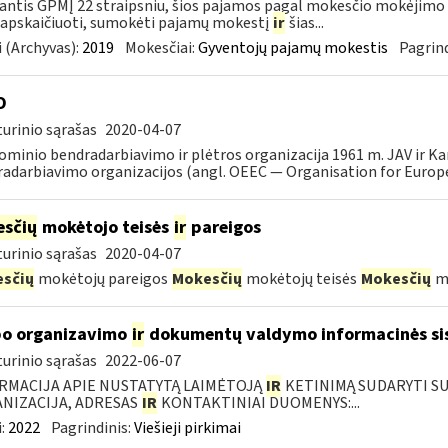
ntis GPMĮ 22 straipsniu, šios pajamos pagal mokesčio mokėjimo 
 apskaičiuoti, sumokėti pajamų mokestį
ir
šias...
 (Archyvas):
2019
Mokesčiai:
Gyventojų pajamų mokestis
Pagrind
O
urinio sąrašas
2020-04-07
minio bendradarbiavimo ir plėtros organizacija 1961 m. JAV ir K
adarbiavimo organizacijos (angl. OEEC — Organisation for Europ
sčių
mokėtojo teisės
ir
pareigos
urinio sąrašas
2020-04-07
sčių
mokėtojų pareigos
Mokesčių
mokėtojų teisės
Mokesčių
mo
o organizavimo
ir
dokumentų valdymo informacinės si
urinio sąrašas
2022-06-07
RMACIJA APIE NUSTATYTĄ LAIMĖTOJĄ
IR
KETINIMĄ SUDARYTI SUT
NIZACIJA, ADRESAS
IR
KONTAKTINIAI DUOMENYS:...
:
2022
Pagrindinis:
Viešieji pirkimai