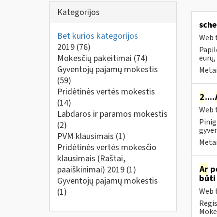
Kategorijos
sche
Bet kurios kategorijos
Web t
2019
(76)
Papil
Mokesčių pakeitimai
(74)
eurų,
Gyventojų pajamų mokestis
Metai
(59)
Pridėtinės vertės mokestis
2
....
(14)
Web t
Labdaros ir paramos mokestis
Pinig
(2)
gyven
PVM klausimais
(1)
Metai
Pridėtinės vertės mokesčio
klausimais (Raštai,
Ar
p
paaiškinimai) 2019
(1)
būti
Gyventojų pajamų mokestis
(1)
Web t
Regis
Mokes