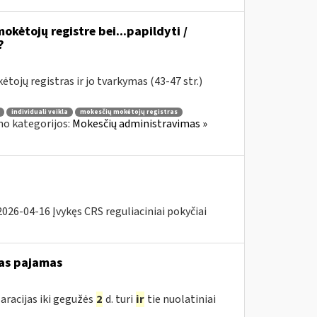
okėtojų registre bei...papildyti /
?
tojų registras ir jo tvarkymas (43-47 str.)
individuali veikla
mokesčių mokėtojų registras
no kategorijos:
Mokesčių administravimas »
26-04-16 Įvykęs CRS reguliaciniai pokyčiai
as pajamas
aracijas iki gegužės
2
d. turi
ir
tie nuolatiniai