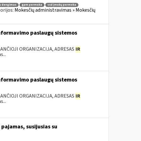
s dengimas
gpm permoka
vsd įmokų permoka
orijos:
Mokesčių administravimas » Mokesčių
nformavimo paslaugų sistemos
KANČIOJI ORGANIZACIJA, ADRESAS
IR
...
nformavimo paslaugų sistemos
KANČIOJI ORGANIZACIJA, ADRESAS
IR
...
pajamas, susijusias su