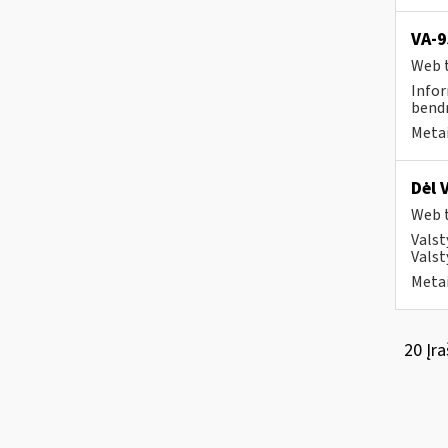
VA-9
Web t
Infor
bend
Metai
Dėl 
Web t
Valst
Valst
Metai
20 Įra