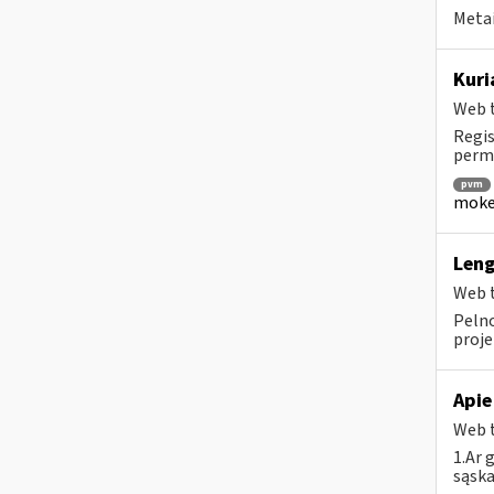
Metai
Kuri
Web t
Regis
perm
pvm
mokes
Leng
Web t
Pelno
projek
Apie
Web t
1.Ar 
sąska