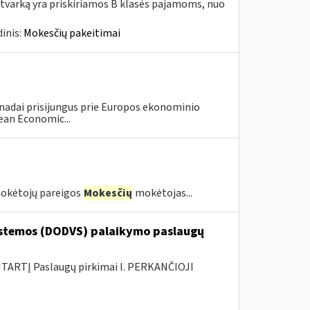
tvarką yra priskiriamos B klasės pajamoms, nuo
inis:
Mokesčių pakeitimai
anadai prisijungus prie Europos ekonominio
ean Economic...
kėtojų pareigos
Mokesčių
mokėtojas...
stemos (DODVS) palaikymo paslaugų
ARTĮ Paslaugų pirkimai I. PERKANČIOJI