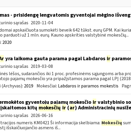
mas - prisidengę lengvatomis gyventojai mėgino išveng
urinio sąrašas
2020-11-04
domai apskaičiuota sumokėti beveik 642 tūkst. eurų GPM. Kai kuriais
 o parduoti už 1 mln. eurų. Kauno apskrities valstybinė mokesčių...
:
2020
Ar
yra laikoma gauta parama pagal Labdaros
ir
paramos 
urinio sąrašas
2019-03-08
inės lėšos, sudarančios iki 1 proc. profesinėms sąjungoms arba pr
tojo pajamų mokesčio yra pripažįstamos parama pagal LPĮ (2018-
 (Archyvas):
2019
Mokesčiai:
Labdaros ir paramos mokestis
Pagr
ermokėtos gyventojų pajamų mokesčio
ir
valstybinio so
 įskaitomos kitų
mokesčių
ir
(
ar
) Administracinių nusi
urinio sąrašas
2026-06-16
tracijos numeris KM0421 Ši informacija skelbiama:
Mokesčių
sumo
tį išskaičiuojančio asmens iš...