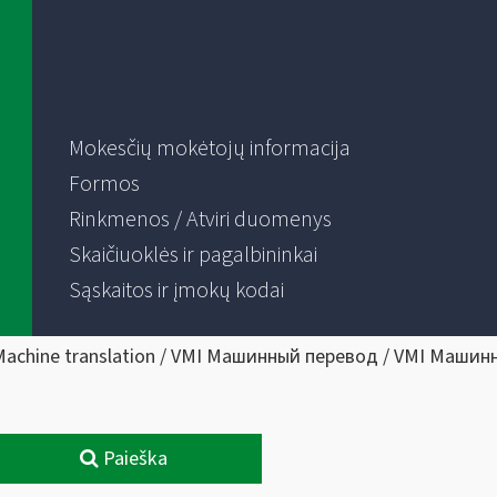
Mokesčių mokėtojų informacija
Formos
Rinkmenos / Atviri duomenys
Skaičiuoklės ir pagalbininkai
Sąskaitos ir įmokų kodai
Machine translation / VMI Машинный перевод / VMI Машин
Paieška