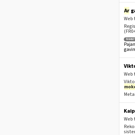
Ar
ga
Web t
Regis
(FR04
fr0457
Pajam
gavim
Vikt
Web t
Vikto
moke
Metai
Kaip
Web t
Rekom
sistem