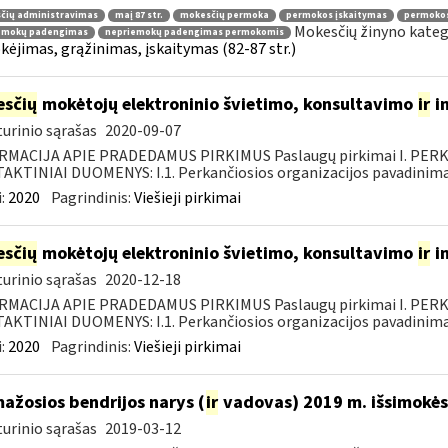
čių administravimas
maį 87 str.
mokesčių permoka
permokos įskaitymas
permoko
Mokesčių žinyno kateg
emokų padengimas
nepriemokų padengimas permokomis
ėjimas, grąžinimas, įskaitymas (82-87 str.)
sčių
mokėtojų elektroninio švietimo, konsultavimo
ir
i
urinio sąrašas
2020-09-07
RMACIJA APIE PRADEDAMUS PIRKIMUS Paslaugų pirkimai I. PER
KTINIAI DUOMENYS: I.1. Perkančiosios organizacijos pavadinimas
:
2020
Pagrindinis:
Viešieji pirkimai
sčių
mokėtojų elektroninio švietimo, konsultavimo
ir
i
urinio sąrašas
2020-12-18
RMACIJA APIE PRADEDAMUS PIRKIMUS Paslaugų pirkimai I. PER
KTINIAI DUOMENYS: I.1. Perkančiosios organizacijos pavadinimas
:
2020
Pagrindinis:
Viešieji pirkimai
mažosios bendrijos narys (
ir
vadovas) 2019 m. išsimokės 
urinio sąrašas
2019-03-12