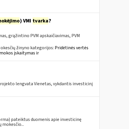
mokėjimo
) VMI
tvarka
?
mas, grąžintino PVM apskaičiavimas, PVM
okesčių žinyno kategorijos:
Pridėtinės vertės
mokos įskaitymas ir
ojekto lengvata Vienetas, vykdantis investicinį
orma) pateiktus duomenis apie investicinę
ų mokesčio...