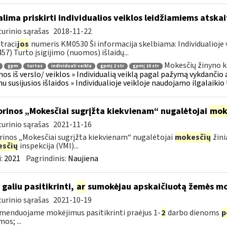
lima priskirti individualios veiklos leidžiamiems atsk
urinio sąrašas
2018-11-22
traci
jos
numeris KM0530 Ši informacija skelbiama: Individualioje 
57) Turto įsigijimo (nuomos) išlaidų...
Mokesčių žinyno k
gpm
turtas
individuali veikla
gpmį 2 str
gpmį 10 str
os iš verslo/ veiklos » Individualią veiklą pagal pažymą vykdančio
u susijusios išlaidos » Individualioje veikloje naudojamo ilgalaiki
orinos „Mokesčiai sugrįžta kiekvienam“ nugalėtojai
mok
urinio sąrašas
2021-11-16
rinos „Mokesčiai sugrįžta kiekvienam“ nugalėtojai
mokesčių
žini
sčių
inspekcija (VMI)...
:
2021
Pagrindinis:
Naujiena
 galiu pasitikrinti,
ar
sumokėjau apskaičiuotą žemės mo
urinio sąrašas
2021-10-19
enduojame mokėjimus pasitikrinti praėjus 1-
2
darbo dienoms
p
os; ...