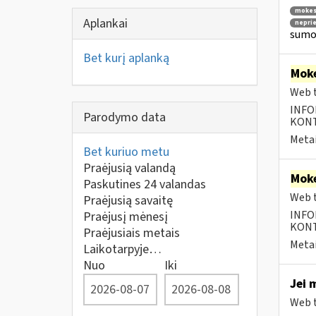
mokes
Aplankai
nepri
sumok
Bet kurį aplanką
Moke
Web t
INFO
Parodymo data
KONTA
Metai
Bet kuriuo metu
Praėjusią valandą
Moke
Paskutines 24 valandas
Web t
Praėjusią savaitę
INFO
Praėjusį mėnesį
KONTA
Praėjusiais metais
Metai
Laikotarpyje…
Nuo
Iki
Jei 
Web t