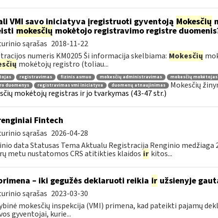
li VMI savo iniciatyva įregistruoti gyventoją
Mokesčių
m
isti
mokesčių
mokėtojo registravimo registre duomenis
urinio sąrašas
2018-11-22
tracijos numeris KM0205 Ši informacija skelbiama:
Mokesčių
mokė
sčių
mokėtojų registro (toliau...
tojas
registravimas
fizinis asmuo
mokesčių administravimas
mokesčių mokėtojas
Mokesčių žiny
tro duomenys
registravimas vmi iniciatyva
duomenų atnaujinimas
čių mokėtojų registras ir jo tvarkymas (43-47 str.)
renginiai Fintech
urinio sąrašas
2026-04-28
nio data Statusas Tema Aktualu Registracija Renginio medžiaga 20
rų metu nustatomos CRS atitikties klaidos
ir
kitos...
primena – iki gegužės deklaruoti reikia
ir
užsienyje gaut
urinio sąrašas
2023-03-30
ybinė mokesčių inspekcija (VMI) primena, kad pateikti pajamų dekl
vos gyventojai, kurie...