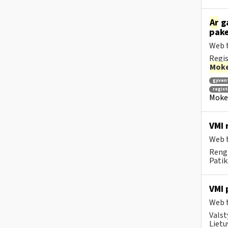
Ar
ga
pake
Web t
Regis
Moke
gyven
regis
Mokes
VMI 
Web t
Rengi
Patik
VMI 
Web t
Valst
Lietu