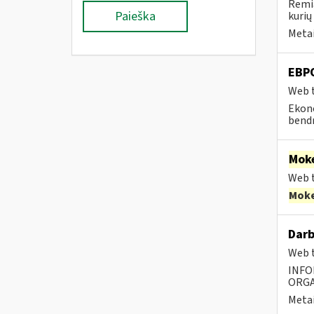
Remia
Paieška
kurių
Metai
EBP
Web t
Ekono
bendr
Moke
Web t
Moke
Darb
Web t
INFO
ORGA
Metai