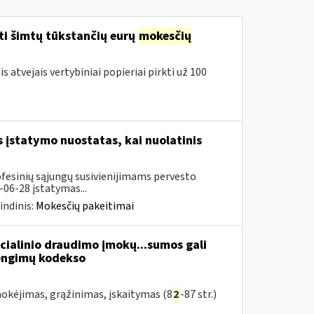
ti šimtų tūkstančių eurų
mokesčių
 atvejais vertybiniai popieriai pirkti už 100
įstatymo nuostatas, kai nuolatinis
ofesinių sąjungų susivienijimams pervesto
06-28 įstatymas...
indinis:
Mokesčių pakeitimai
cialinio draudimo įmokų...sumos gali
žengimų kodekso
kėjimas, grąžinimas, įskaitymas (8
2
-87 str.)