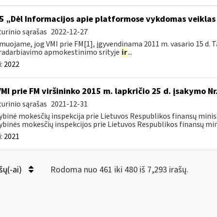
5 „Dėl Informacijos apie platformose vykdomas veiklas
urinio sąrašas
2022-12-27
muojame, jog VMI prie FM[1], įgyvendinama 2011 m. vasario 15 d. T
radarbiavimo apmokestinimo srityje
ir
...
:
2022
VMI prie FM viršininko 2015 m. lapkričio 25 d. įsakymo N
urinio sąrašas
2021-12-31
ybinė mokesčių inspekcija prie Lietuvos Respublikos finansų minist
ybinės mokesčių inspekcijos prie Lietuvos Respublikos finansų mini
:
2021
šų(-ai)
Rodoma nuo 461 iki 480 iš 7,293 irašų.