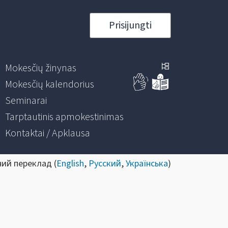
Prisijungti
Mokesčių žinynas
Mokesčių kalendorius
Seminarai
Tarptautinis apmokestinimas
Kontaktai / Apklausa
ний переклад (
English
,
Русский
,
Українська
)