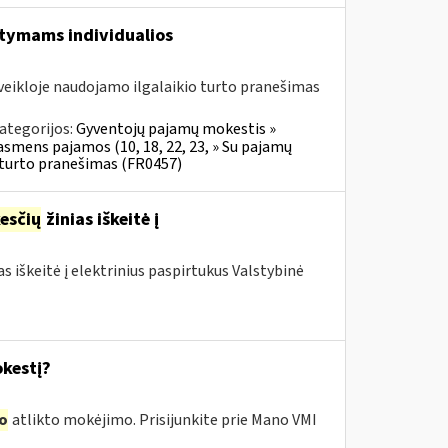
aitymams individualios
veikloje naudojamo ilgalaikio turto pranešimas
ategorijos:
Gyventojų pajamų mokestis »
 asmens pajamos (10, 18, 22, 23, » Su pajamų
o turto pranešimas (FR0457)
esčių
žinias iškeitė į
as iškeitė į elektrinius paspirtukus Valstybinė
kestį?
o
atlikto mokėjimo. Prisijunkite prie Mano VMI