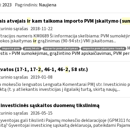
:
2023
Pagrindinis:
Naujiena
ais atvejais
ir
kam taikoma importo PVM įskaitymo (
su
urinio sąrašas
2018-11-22
tracijos numeris KM0689 Ši informacija skelbiama: PVM sumokėji
okos įskaitymas
ir
grąžinimas (90-94 str.) VMI įskaitomas...
M
importo pvm
pvmį 94 str
importo pvm įskaitymas
importo pvm įskaitymo tvarka
tis » PVM sumokėjimas, grąžintino PVM apskaičiavimas, PVM per
vatos (17-1, 17-
2
, 46-1, 46-
2
, 58 str.)
urinio sąrašas
2019-01-08
 mokesčio lengvatos Lengvata Komentarai PMĮ str. Investicinio pr
tą (t. y. atliekantis investicijas į ilgalaikį turtą, skirtą naujų,...
 investicinės sąskaitos duomenų tikslinimą
urinio sąrašas
2026-05-15
gyventojas gali tikslinti Pajamų mokesčio deklaracijoje (GPM311 f
itą? Gyventojai investicinę sąskaitą deklaruoja, pateikdami Pajam