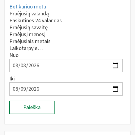
Bet kuriuo metu
Praėjusią valandą
Paskutines 24 valandas
Praėjusią savaitę
Praėjusį mėnesį
Praėjusiais metais
Laikotarpyje…
Nuo
Iki
Paieška