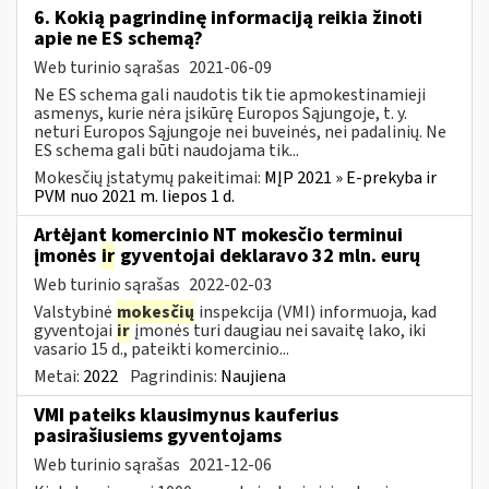
6. Kokią pagrindinę informaciją reikia žinoti
apie ne ES schemą?
Web turinio sąrašas
2021-06-09
Ne ES schema gali naudotis tik tie apmokestinamieji
asmenys, kurie nėra įsikūrę Europos Sąjungoje, t. y.
neturi Europos Sąjungoje nei buveinės, nei padalinių. Ne
ES schema gali būti naudojama tik...
Mokesčių įstatymų pakeitimai:
MĮP 2021 » E-prekyba ir
PVM nuo 2021 m. liepos 1 d.
Artėjant komercinio NT mokesčio terminui
įmonės
ir
gyventojai deklaravo 32 mln. eurų
Web turinio sąrašas
2022-02-03
Valstybinė
mokesčių
inspekcija (VMI) informuoja, kad
gyventojai
ir
įmonės turi daugiau nei savaitę lako, iki
vasario 15 d., pateikti komercinio...
Metai:
2022
Pagrindinis:
Naujiena
VMI pateiks klausimynus kauferius
pasirašiusiems gyventojams
Web turinio sąrašas
2021-12-06