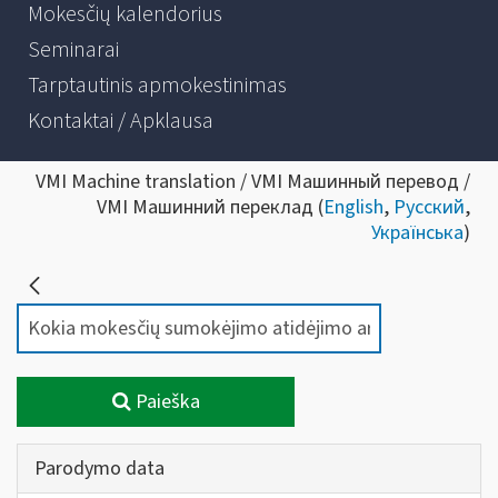
Mokesčių kalendorius
Seminarai
Tarptautinis apmokestinimas
Kontaktai / Apklausa
VMI Machine translation / VMI Машинный перевод /
VMI Машинний переклад (
English
,
Русский
,
Українська
)
Paieška
Parodymo data