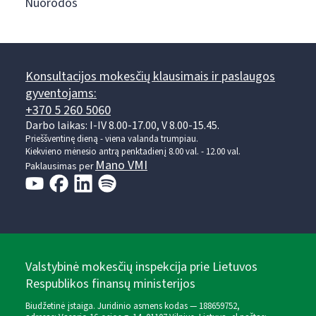
Nuorodos
Konsultacijos mokesčių klausimais ir paslaugos
gyventojams:
+370 5 260 5060
Darbo laikas: I-IV 8.00-17.00, V 8.00-15.45.
Prieššventinę dieną - viena valanda trumpiau.
Kiekvieno mėnesio antrą penktadienį 8.00 val. - 12.00 val.
Mano VMI
Paklausimas per
Valstybinė mokesčių inspekcija prie Lietuvos
Respublikos finansų ministerijos
Biudžetinė įstaiga. Juridinio asmens kodas — 188659752,