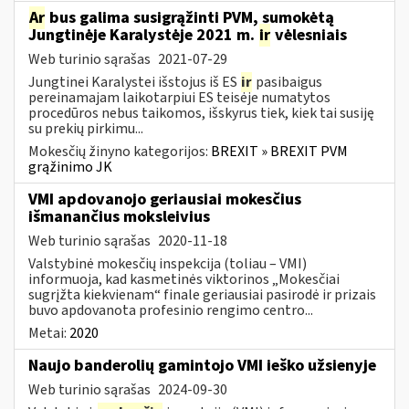
Ar
bus galima susigrąžinti PVM, sumokėtą
Jungtinėje Karalystėje 2021 m.
ir
vėlesniais
Web turinio sąrašas
2021-07-29
Jungtinei Karalystei išstojus iš ES
ir
pasibaigus
pereinamajam laikotarpiui ES teisėje numatytos
procedūros nebus taikomos, išskyrus tiek, kiek tai susiję
su prekių pirkimu...
Mokesčių žinyno kategorijos:
BREXIT » BREXIT PVM
grąžinimo JK
VMI apdovanojo geriausiai mokesčius
išmanančius moksleivius
Web turinio sąrašas
2020-11-18
Valstybinė mokesčių inspekcija (toliau – VMI)
informuoja, kad kasmetinės viktorinos „Mokesčiai
sugrįžta kiekvienam“ finale geriausiai pasirodė ir prizais
buvo apdovanota profesinio rengimo centro...
Metai:
2020
Naujo banderolių gamintojo VMI ieško užsienyje
Web turinio sąrašas
2024-09-30