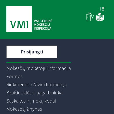
Prisijungti
Mokesčių mokėtojų informacija
Formos
Rinkmenos / Atviri duomenys
Skaičiuoklės ir pagalbininkai
Sąskaitos ir įmokų kodai
Mokesčių žinynas