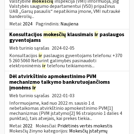
Valstybinė
mokesčių
inspekcija (VMI) informuoja, jog
Valstybės saugumo departamentui (VSD) pripažinus
UAB „Garsų pasaulis“ nepatikima įmone, VMI nutraukė
banderolių...
Metai:
2024
Pagrindinis:
Naujiena
Konsultacijos
mokesčių
klausimais
ir
paslaugos
gyventojams
Web turinio sąrašas
2024-02-05
Konsultacijos
ir
paslaugos gyventojams telefonu: +370
5 260 5060 Neturint galimybės pasinaudoti
elektroninėmis
ir
telefonu teikiamomis...
Dėl atvirkštinio apmokestinimo PVM
mechanizmo taikymo bankrutuojančioms
įmonėms
ir
Web turinio sąrašas
2022-01-03
Informuojame, kad nuo 2022 m. sausio 1 d.
nebetaikomas atvirkštinio apmokestinimo PVM[1]
mechanizmas (PVM įstatymo[2] 96 straipsnio 1 dalies 4
punktas), tais atvejais, kai prekes tiekia...
Metai:
2022
Mokesčiai:
Pridėtinės vertės mokestis
Mokesčių žinyno kategorijos:
Mokesčių įstatymų