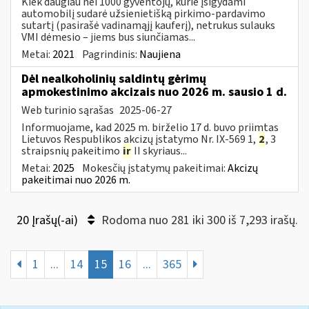
Kiek daugiau nei 1000 gyventojų, kurie įsigydami
automobilį sudarė užsienietišką pirkimo-pardavimo
sutartį (pasirašė vadinamąjį kauferį), netrukus sulauks
VMI dėmesio – jiems bus siunčiamas...
Metai:
2021
Pagrindinis:
Naujiena
Dėl nealkoholinių saldintų gėrimų
apmokestinimo akcizais nuo 2026 m. sausio 1 d.
Web turinio sąrašas
2025-06-27
Informuojame, kad 2025 m. birželio 17 d. buvo priimtas
Lietuvos Respublikos akcizų įstatymo Nr. IX-569 1,
2
, 3
straipsnių pakeitimo
ir
II skyriaus...
Metai:
2025
Mokesčių įstatymų pakeitimai:
Akcizų
pakeitimai nuo 2026 m.
20 Įrašų(-ai)
Rodoma nuo 281 iki 300 iš 7,293 irašų.
1
...
14
15
16
...
365