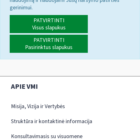
naudojimą ir naudojami Jūsų naršymo patirties
gerinimui.
PATVIRTINTI
Visus slapukus
PATVIRTINTI
Pasirinktus slapukus
APIE VMI
Misija, Vizija ir Vertybės
Struktūra ir kontaktinė informacija
Konsultavimasis su visuomene