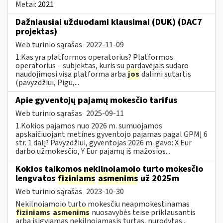
Metai:
2021
Dažniausiai užduodami klausimai (DUK) (DAC7
projektas)
Web turinio sąrašas
2022-11-09
1.Kas yra platformos operatorius? Platformos
operatorius – subjektas, kuris su pardavėjais sudaro
naudojimosi visa platforma arba
jos
dalimi sutartis
(pavyzdžiui, Pigu,...
Apie gyventojų pajamų mokesčio tarifus
Web turinio sąrašas
2025-09-11
1.Kokios pajamos nuo 2026 m. sumuojamos
apskaičiuojant metines gyventojo pajamas pagal GPMĮ 6
str. 1 dalį? Pavyzdžiui, gyventojas 2026 m. gavo: X Eur
darbo užmokesčio, Y Eur pajamų iš mažosios...
Kokios taikomos nekilnojamojo turto mokesčio
lengvatos
fiziniams
asmenims
už 2025m
Web turinio sąrašas
2023-10-30
Nekilnojamojo turto mokesčiu neapmokestinamas
fiziniams
asmenims
nuosavybės teise priklausantis
arba įsigyjamas nekilnojamasis turtas, nurodytas...