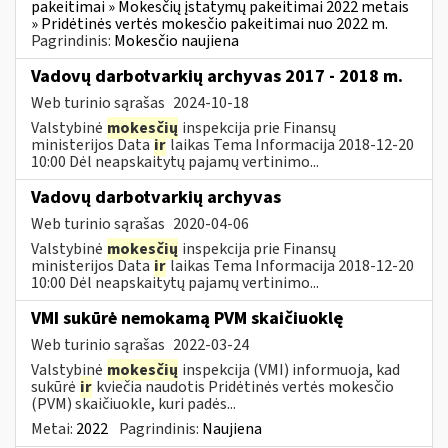
pakeitimai » Mokesčių įstatymų pakeitimai 2022 metais
» Pridėtinės vertės mokesčio pakeitimai nuo 2022 m.
Pagrindinis:
Mokesčio naujiena
Vadovų darbotvarkių archyvas 2017 - 2018 m.
Web turinio sąrašas
2024-10-18
Valstybinė
mokesčių
inspekcija prie Finansų
ministerijos Data
ir
laikas Tema Informacija 2018-12-20
10:00 Dėl neapskaitytų pajamų vertinimo...
Vadovų darbotvarkių archyvas
Web turinio sąrašas
2020-04-06
Valstybinė
mokesčių
inspekcija prie Finansų
ministerijos Data
ir
laikas Tema Informacija 2018-12-20
10:00 Dėl neapskaitytų pajamų vertinimo...
VMI sukūrė nemokamą PVM skaičiuoklę
Web turinio sąrašas
2022-03-24
Valstybinė
mokesčių
inspekcija (VMI) informuoja, kad
sukūrė
ir
kviečia naudotis Pridėtinės vertės mokesčio
(PVM) skaičiuokle, kuri padės...
Metai:
2022
Pagrindinis:
Naujiena