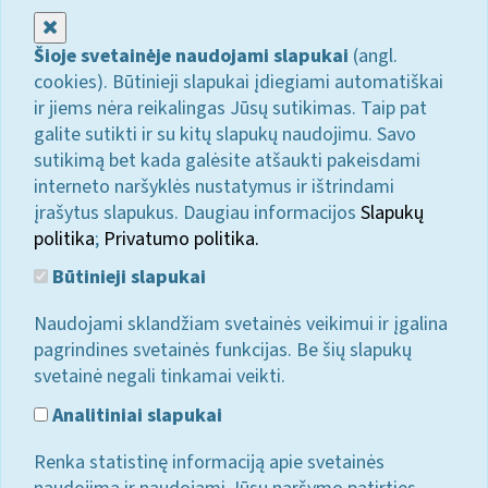
Uždaryti
Šioje svetainėje naudojami slapukai
(angl.
cookies). Būtinieji slapukai įdiegiami automatiškai
ir jiems nėra reikalingas Jūsų sutikimas. Taip pat
galite sutikti ir su kitų slapukų naudojimu. Savo
sutikimą bet kada galėsite atšaukti pakeisdami
interneto naršyklės nustatymus ir ištrindami
įrašytus slapukus. Daugiau informacijos
Slapukų
politika
;
Privatumo politika.
Būtinieji slapukai
Naudojami sklandžiam svetainės veikimui ir įgalina
pagrindines svetainės funkcijas. Be šių slapukų
svetainė negali tinkamai veikti.
Analitiniai slapukai
Renka statistinę informaciją apie svetainės