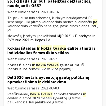
55. Iki kada turi būti pateiktos deklaracijos,
naudojantis OSS?
Web turinio sąrašas
2021-06-16
Tai priklauso nuo schemos, kuria yra naudojamasi: ES
schemoje – iki pirmo kalendorinio mėnesio, einančio
po
kalendorinio ketvirčio pabaigos, paskutinės dienos. Pvz.,
jei...
Mokesčių įstatymų pakeitimai:
MĮP 2021 » E-prekyba ir
PVM nuo 2021 m. liepos 1 d.
Kokias išlaidas
ir
kokia
tvarka
galite atimti iš
individualios žemės ūkio veiklos
Web turinio sąrašas
2020-02-21
Kokias išlaidas
ir
kokia
tvarka
galite atimti iš
individualios žemės ūkio veiklos pajamų?
Dėl 2020 metais gyventojų gautų palūkanų
apmokestinimo
ir
deklaravimo
Web turinio sąrašas
2021-03-03
Paaiškiname,
kokia
tvarka
apmokestinamos
ir
deklaruojamos 2020 metais gyventojų gautos
palūkanos: 1. Kai palūkanos gautos...