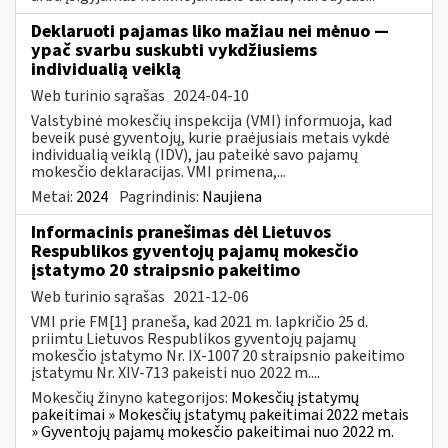
Deklaruoti pajamas liko mažiau nei mėnuo —
ypač svarbu suskubti vykdžiusiems
individualią veiklą
Web turinio sąrašas
2024-04-10
Valstybinė mokesčių inspekcija (VMI) informuoja, kad
beveik pusė gyventojų, kurie praėjusiais metais vykdė
individualią veiklą (IDV), jau pateikė savo pajamų
mokesčio deklaracijas. VMI primena,...
Metai:
2024
Pagrindinis:
Naujiena
Informacinis pranešimas dėl Lietuvos
Respublikos gyventojų pajamų mokesčio
įstatymo 20 straipsnio pakeitimo
Web turinio sąrašas
2021-12-06
VMI prie FM[1] praneša, kad 2021 m. lapkričio 25 d.
priimtu Lietuvos Respublikos gyventojų pajamų
mokesčio įstatymo Nr. IX-1007 20 straipsnio pakeitimo
įstatymu Nr. XIV-713 pakeisti nuo 2022 m....
Mokesčių žinyno kategorijos:
Mokesčių įstatymų
pakeitimai » Mokesčių įstatymų pakeitimai 2022 metais
» Gyventojų pajamų mokesčio pakeitimai nuo 2022 m.