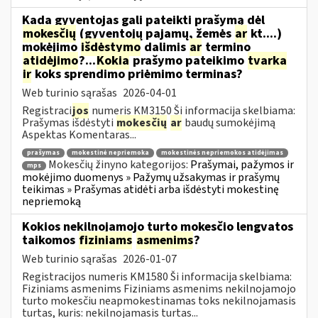
Kada gyventojas gali pateikti prašymą dėl
mokesčių
(gyventojų pajamų, žemės
ar
kt....)
mokėjimo
išdėstymo
dalimis
ar
termino
atidėjimo
?...
Kokia
prašymo pateikimo
tvarka
ir
koks sprendimo priėmimo terminas?
Web turinio sąrašas
2026-04-01
Registraci
jos
numeris KM3150 Ši informacija skelbiama:
Prašymas išdėstyti
mokesčių
ar
baudų sumokėjimą
Aspektas Komentaras...
prašymas
mokestinė nepriemoka
mokestinės nepriemokos atidėjimas
Mokesčių žinyno kategorijos:
Prašymai, pažymos ir
mps
mokėjimo duomenys » Pažymų užsakymas ir prašymų
teikimas » Prašymas atidėti arba išdėstyti mokestinę
nepriemoką
Kokios nekilnojamojo turto mokesčio lengvatos
taikomos
fiziniams
asmenims
?
Web turinio sąrašas
2026-01-07
Registracijos numeris KM1580 Ši informacija skelbiama:
Fiziniams asmenims Fiziniams asmenims nekilnojamojo
turto mokesčiu neapmokestinamas toks nekilnojamasis
turtas, kuris: nekilnojamasis turtas...