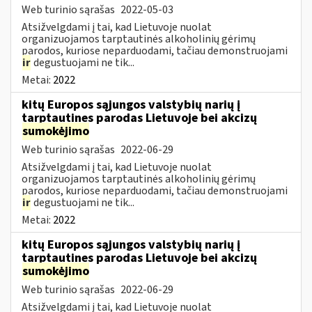
Web turinio sąrašas
2022-05-03
Atsižvelgdami į tai, kad Lietuvoje nuolat
organizuojamos tarptautinės alkoholinių gėrimų
parodos, kuriose neparduodami, tačiau demonstruojami
ir
degustuojami ne tik...
Metai:
2022
kitų Europos sąjungos valstybių narių į
tarptautines parodas Lietuvoje bei akcizų
sumokėjimo
Web turinio sąrašas
2022-06-29
Atsižvelgdami į tai, kad Lietuvoje nuolat
organizuojamos tarptautinės alkoholinių gėrimų
parodos, kuriose neparduodami, tačiau demonstruojami
ir
degustuojami ne tik...
Metai:
2022
kitų Europos sąjungos valstybių narių į
tarptautines parodas Lietuvoje bei akcizų
sumokėjimo
Web turinio sąrašas
2022-06-29
Atsižvelgdami į tai, kad Lietuvoje nuolat