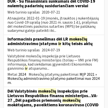
DUK - Su finansiniais sunkumais dėl COVID-19
nulemtų padarinių susiduriančiam verslui
Web turinio sąrašas
2020-07-21
Atnaujinta: 2022-01-19 Įmonės, įtrauktos į nukentėjusių
nuo Covid-19 sąrašą (nuo 2021 m. sausio 1 d.), prašymus
dėl mokestinės paskolos sutarties (MPS) be palūkanų
sudarymui galėjo pateikti iki...
Informacinis pranešimas dėl LR
mokesčių
administravimo įstatymo
ir
kitų teisės aktų
Web turinio sąrašas
2024-07-19
Valstybinė mokesčių inspekcija prie Lietuvos
Respublikos finansų ministerijos (toliau — VMI prie FM)
informuoja, kad siekdamas įgyvendinti Ekonomikos
gaivinimo
ir
atsparumo...
Metai:
2024
Mokesčių įstatymų pakeitimai:
MĮP 2021 »
Mokesčių administravimo įstatymo pakeitimai nuo 2024
m.
Dėl Valstybinės
mokesčių
inspekcijos prie
Lietuvos Respublikos finansų ministerijos...VA-
27 „Dėl pagalbos priemonių
mokesčių
mokėtojams, paveiktiems koronaviruso (COVID