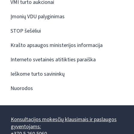
VMI turto aukcionai
Įmonių VDU palyginimas
STOP šešėliui
Krašto apsaugos ministerijos informacija
Interneto svetainės atitikties paraiška
Ieškome turto savininkų
Nuorodos
Konsultacijos mokesčių klausimais ir paslaugos
gyventojams:
+370 5 260 5060