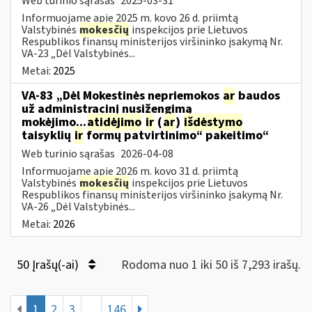
Web turinio sąrašas
2025-03-31
Informuojame apie 2025 m. kovo 26 d. priimtą
Valstybinės
mokesčių
inspekcijos prie Lietuvos
Respublikos finansų ministerijos viršininko įsakymą Nr.
VA-23 „Dėl Valstybinės...
Metai:
2025
VA-83 „Dėl Mokestinės nepriemokos
ar
baudos
už administracinį nusižengimą
mokėjimo...
atidėjimo
ir
(
ar
)
išdėstymo
taisyklių
ir
formų patvirtinimo“ pakeitimo“
Web turinio sąrašas
2026-04-08
Informuojame apie 2026 m. kovo 31 d. priimtą
Valstybinės
mokesčių
inspekcijos prie Lietuvos
Respublikos finansų ministerijos viršininko įsakymą Nr.
VA-26 „Dėl Valstybinės...
Metai:
2026
50 Įrašų(-ai)
Rodoma nuo 1 iki 50 iš 7,293 irašų.
1
2
3
...
146