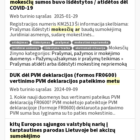
mokesčių
sumos buvo išdėstytos / atidėtos dėl
COVID-19
Web turinio sąrašas
2025-01-29
Registracijos numeris KM2513 Ši informacija skelbiama:
Prašymas išdėstyti
mokesčių
ar
baudų sumokėjimą
Juridiniai asmenys, sudarę mokestinės...
atidėjimas
išdėstymas
prašymai
mokestinė nepriemoka
Mokesčių
juridiniai asmenys
išdėstymo tvarka
ekstremali situacija
žinyno kategorijos:
Prašymai, pažymos ir mokėjimo
duomenys » Pažymų užsakymas ir prašymų teikimas »
Prašymas atidėti arba išdėstyti mokestinę nepriemoką
DUK dėl PVM deklaracijos (formos FR0600)
vertinimo PVM deklaracijos pateikimo
metu
Web turinio sąrašas
2024-09-09
1. Kokie nauji duomenys bus vertinami pateikus PVM
deklaraciją FR0600? PVM mokėtojo pateiktoje PVM
deklaracijoje (formoje FR0600) deklaruota pardavimo
PVM suma bus lyginama su to paties mokestinio...
kitų Europos sąjungos valstybių narių į
tarptautines parodas Lietuvoje bei akcizų
sumokėjimo