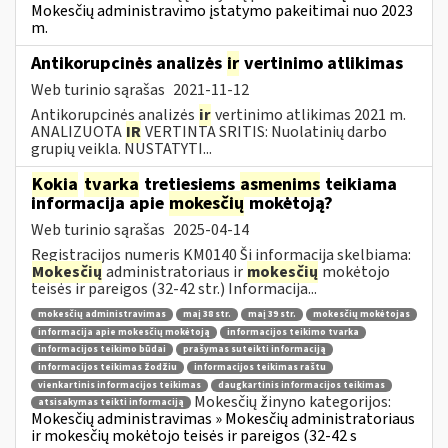
Mokesčių administravimo įstatymo pakeitimai nuo 2023
m.
Antikorupcinės analizės
ir
vertinimo atlikimas
Web turinio sąrašas
2021-11-12
Antikorupcinės analizės
ir
vertinimo atlikimas 2021 m.
ANALIZUOTA
IR
VERTINTA SRITIS: Nuolatinių darbo
grupių veikla. NUSTATYTI...
Kokia
tvarka
tretiesiems
asmenims
teikiama
informacija apie
mokesčių
mokėtoją?
Web turinio sąrašas
2025-04-14
Registracijos numeris KM0140 Ši informacija skelbiama:
Mokesčių
administratoriaus ir
mokesčių
mokėtojo
teisės ir pareigos (32-42 str.) Informacija...
mokesčių administravimas
maį 38 str.
maį 39 str.
mokesčių mokėtojas
informacija apie mokesčių mokėtoją
informacijos teikimo tvarka
informacijos teikimo būdai
prašymas suteikti informaciją
informacijos teikimas žodžiu
informacijos teikimas raštu
vienkartinis informacijos teikimas
daugkartinis informacijos teikimas
Mokesčių žinyno kategorijos:
atsisakymas teikti informaciją
Mokesčių administravimas » Mokesčių administratoriaus
ir mokesčių mokėtojo teisės ir pareigos (32-42 s