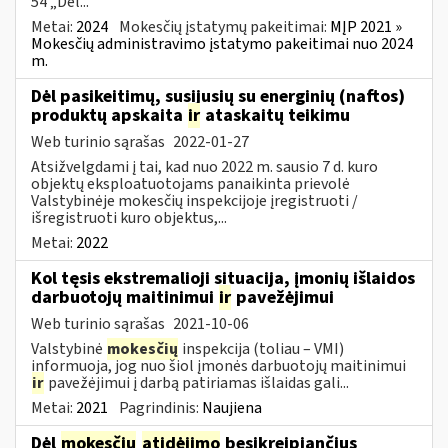
54 „Dėl...
Metai:
2024
Mokesčių įstatymų pakeitimai:
MĮP 2021 »
Mokesčių administravimo įstatymo pakeitimai nuo 2024
m.
Dėl pasikeitimų, susijusių su energinių (naftos)
produktų apskaita
ir
ataskaitų teikimu
Web turinio sąrašas
2022-01-27
Atsižvelgdami į tai, kad nuo 2022 m. sausio 7 d. kuro
objektų eksploatuotojams panaikinta prievolė
Valstybinėje mokesčių inspekcijoje įregistruoti /
išregistruoti kuro objektus,...
Metai:
2022
Kol tęsis ekstremalioji situacija, įmonių išlaidos
darbuotojų maitinimui
ir
pavežėjimui
Web turinio sąrašas
2021-10-06
Valstybinė
mokesčių
inspekcija (toliau – VMI)
informuoja, jog nuo šiol įmonės darbuotojų maitinimui
ir
pavežėjimui į darbą patiriamas išlaidas gali...
Metai:
2021
Pagrindinis:
Naujiena
Dėl
mokesčių
atidėjimo
besikreipiančius