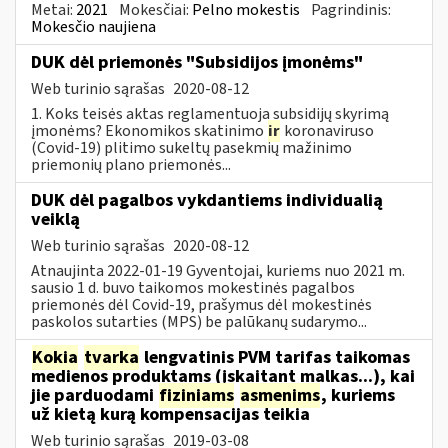
Metai:
2021
Mokesčiai:
Pelno mokestis
Pagrindinis:
Mokesčio naujiena
DUK dėl priemonės "Subsidijos įmonėms"
Web turinio sąrašas
2020-08-12
1. Koks teisės aktas reglamentuoja subsidijų skyrimą
įmonėms? Ekonomikos skatinimo
ir
koronaviruso
(Covid-19) plitimo sukeltų pasekmių mažinimo
priemonių plano priemonės...
DUK dėl pagalbos vykdantiems individualią
veiklą
Web turinio sąrašas
2020-08-12
Atnaujinta 2022-01-19 Gyventojai, kuriems nuo 2021 m.
sausio 1 d. buvo taikomos mokestinės pagalbos
priemonės dėl Covid-19, prašymus dėl mokestinės
paskolos sutarties (MPS) be palūkanų sudarymo...
Kokia
tvarka
lengvatinis PVM tarifas taikomas
medienos produktams (įskaitant malkas...), kai
jie parduodami
fiziniams
asmenims
, kuriems
už kietą kurą kompensacijas teikia
Web turinio sąrašas
2019-03-08