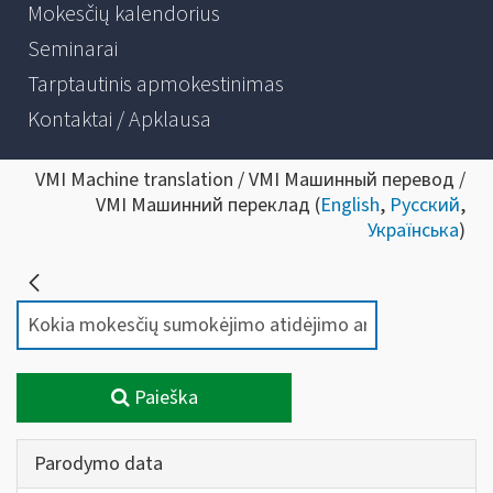
Mokesčių kalendorius
Seminarai
Tarptautinis apmokestinimas
Kontaktai / Apklausa
VMI Machine translation / VMI Машинный перевод /
VMI Машинний переклад (
English
,
Русский
,
Українська
)
Paieška
Parodymo data