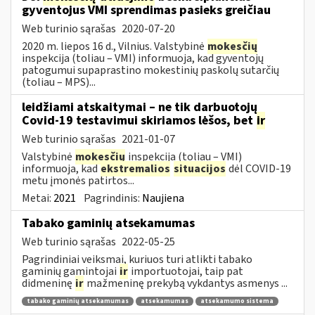
gyventojus VMI sprendimas pasieks greičiau
Web turinio sąrašas
2020-07-20
2020 m. liepos 16 d., Vilnius. Valstybinė
mokesčių
inspekcija (toliau – VMI) informuoja, kad gyventojų
patogumui supaprastino mokestinių paskolų sutarčių
(toliau – MPS)...
leidžiami atskaitymai – ne tik darbuotojų
Covid-19 testavimui skiriamos lėšos, bet
ir
Web turinio sąrašas
2021-01-07
Valstybinė
mokesčių
inspekcija (toliau – VMI)
informuoja, kad
ekstremalios
situacijos
dėl COVID-19
metu įmonės patirtos...
Metai:
2021
Pagrindinis:
Naujiena
Tabako gaminių atsekamumas
Web turinio sąrašas
2022-05-25
Pagrindiniai veiksmai, kuriuos turi atlikti tabako
gaminių gamintojai
ir
importuotojai, taip pat
didmeninę
ir
mažmeninę prekybą vykdantys asmenys ...
tabako gaminių atsekamumas
atsekamumas
atsekamumo sistema