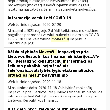
nepriemokų išieškojimas Ne visuomet mokesčių
mokėtojas (mokestį išskaičiuojantis asmuo) gali
įstatymų nustatytais terminais sumokėti mokesčius...
Informacija verslui dėl COVID-19
Web turinio sąrašas
2020-07-20
Atnaujinta 2021 rugsėjo 2 d. VMI teikiamos mokestinės
pagalbos priemonės verslui, nukentėjusiam nuo COVID-
19 - iki 2021 m. Valstybinė
mokesčių
inspekcija
informuoja, jog...
Dėl Valstybinės
Mokesčių
Inspekcijos prie
Lietuvos Respublikos finansų ministerijos...VA-
80 „Dėl laikino konsultacijų
ir
informacijos
teikimo pokalbių neįrašančiais
telefonais...valstybės lygio ekstremaliosios
situacijos
metu
“ patvirtinimo
Web turinio sąrašas
2020-11-18
Atnaujinimo data: 2020-11-18 Valstybinė mokesčių
inspekcija prie Lietuvos Respublikos finansų ministerijos
informuoja, kad Valstybinės mokesčių inspekcijos prie
Lietuvos Respublikos finansų...
DUK dėl 9 proc. taikymo buitiniams energijos