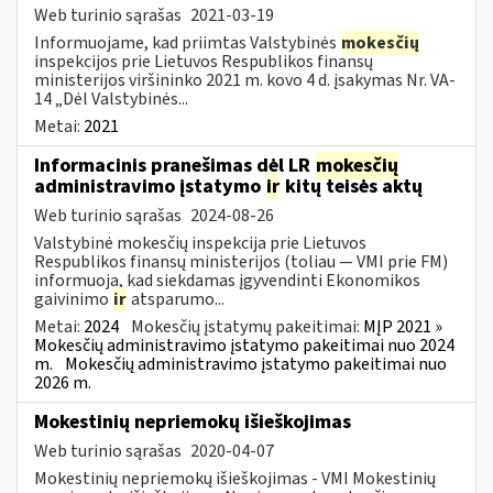
Web turinio sąrašas
2021-03-19
Informuojame, kad priimtas Valstybinės
mokesčių
inspekcijos prie Lietuvos Respublikos finansų
ministerijos viršininko 2021 m. kovo 4 d. įsakymas Nr. VA-
14 „Dėl Valstybinės...
Metai:
2021
Informacinis pranešimas dėl LR
mokesčių
administravimo įstatymo
ir
kitų teisės aktų
Web turinio sąrašas
2024-08-26
Valstybinė mokesčių inspekcija prie Lietuvos
Respublikos finansų ministerijos (toliau — VMI prie FM)
informuoja, kad siekdamas įgyvendinti Ekonomikos
gaivinimo
ir
atsparumo...
Metai:
2024
Mokesčių įstatymų pakeitimai:
MĮP 2021 »
Mokesčių administravimo įstatymo pakeitimai nuo 2024
m.
Mokesčių administravimo įstatymo pakeitimai nuo
2026 m.
Mokestinių nepriemokų išieškojimas
Web turinio sąrašas
2020-04-07
Mokestinių nepriemokų išieškojimas - VMI Mokestinių