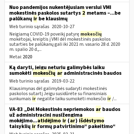
Nuo pandemijos nukentėjusiam verslui VMI
mokestinės paskolos sutartys
2
metams –...be
palūkanų
ir
be klausimų
Web turinio sąrašas
2020-10-27
Neigiamą COVID-19 poveikį patyrę
mokesčių
mokėtojai, kreiptis į VMI dėl mokestinės paskolos
sutarties be palūkanų gali iki 2021 m. vasario 28 d. 2020
m. spalio 20 d.,...
Metai:
2020
Ką daryti, jeigu neturiu galimybės laiku
sumokėti
mokesčių
ar
administracinės baudos
Web turinio sąrašas
2019-03-22
Klausimynas dėl galimybės sudaryti mokestinės
paskolos sutartį Jeigu susidūrėte su finansiniais
sunkumais
ir
negalite laiku sumokėti mokesčio
ir
/...
VA-83 „Dėl Mokestinės nepriemokos
ar
baudos
už administracinį nusižengimą
mokėjimo...
atidėjimo
ir
(
ar
)
išdėstymo
taisyklių
ir
formų patvirtinimo“ pakeitimo“