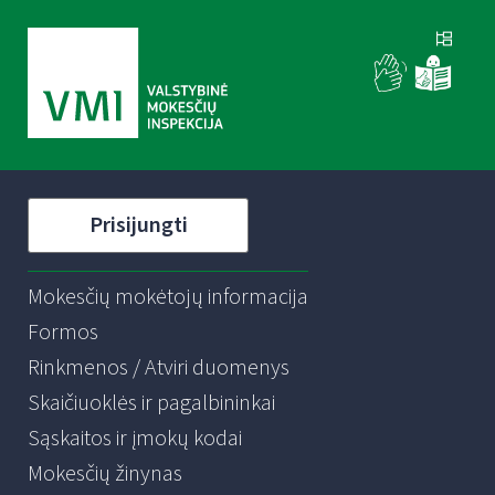
Prisijungti
Mokesčių mokėtojų informacija
Formos
Rinkmenos / Atviri duomenys
Skaičiuoklės ir pagalbininkai
Sąskaitos ir įmokų kodai
Mokesčių žinynas