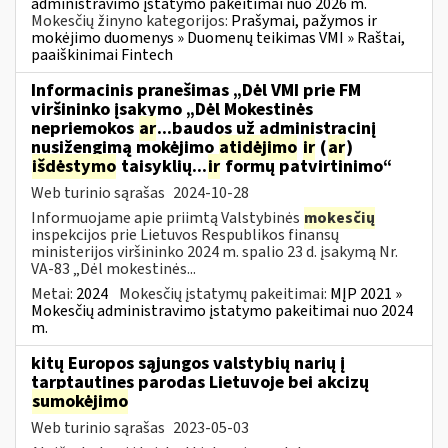
administravimo įstatymo pakeitimai nuo 2026 m.
Mokesčių žinyno kategorijos:
Prašymai, pažymos ir
mokėjimo duomenys » Duomenų teikimas VMI » Raštai,
paaiškinimai Fintech
Informacinis pranešimas „Dėl VMI prie FM
viršininko įsakymo „Dėl Mokestinės
nepriemokos
ar
...baudos už administracinį
nusižengimą mokėjimo
atidėjimo
ir
(
ar
)
išdėstymo
taisyklių...
ir
formų patvirtinimo“
Web turinio sąrašas
2024-10-28
Informuojame apie priimtą Valstybinės
mokesčių
inspekcijos prie Lietuvos Respublikos finansų
ministerijos viršininko 2024 m. spalio 23 d. įsakymą Nr.
VA-83 „Dėl mokestinės...
Metai:
2024
Mokesčių įstatymų pakeitimai:
MĮP 2021 »
Mokesčių administravimo įstatymo pakeitimai nuo 2024
m.
kitų Europos sąjungos valstybių narių į
tarptautines parodas Lietuvoje bei akcizų
sumokėjimo
Web turinio sąrašas
2023-05-03