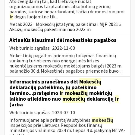
Atsižvelgdami į tai, kad Lietuvoje nuolat
organizuojamos tarptautinės alkoholinių gėrimų
parodos, kuriose neparduodami, tačiau demonstruojami
ir
degustuojami ne tik...
Metai:
2023
Mokesčių įstatymų pakeitimai:
MĮP 2021 »
Akcizų mokesčių pakeitimai nuo 2023 m.
Aktualūs klausimai dėl mokestinės pagalbos
Web turinio sąrašas
2022-11-03
Mokestinių pagalbos priemonių taikymas finansinių
sunkumų turintiems nuo energetinės krizės
nukentėjusiems mokesčių mokėtojams baigėsi 2023 m.
balandžio 30 d. Mokestinės pagalbos priemonės buvo...
Informacinis pranešimas dėl
Mokesčių
deklaracijų pateikimo, jų pateikimo
termino...pratęsimo
ir
mokesčių
mokėtojų
laikino atleidimo nuo
mokesčių
deklaracijų
ir
(arba
Web turinio sąrašas
2024-07-10
Informuojame apie priimtą Valstybinės
mokesčių
inspekcijos prie Lietuvos Respublikos finansų
ministerijos viršininko 2024 m. liepos 4 d. įsakymą Nr. VA-