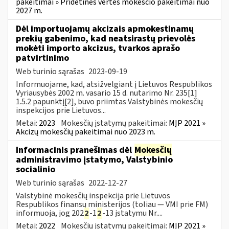
pakeitimai » Pridėtinės vertės mokesčio pakeitimai nuo
2027 m.
Dėl importuojamų akcizais apmokestinamų
prekių gabenimo, kad neatsirastų prievolės
mokėti importo akcizus, tvarkos aprašo
patvirtinimo
Web turinio sąrašas
2023-09-19
Informuojame, kad, atsižvelgiant į Lietuvos Respublikos
Vyriausybės 2002 m. vasario 15 d. nutarimo Nr. 235[1]
1.5.2 papunktį[2], buvo priimtas Valstybinės mokesčių
inspekcijos prie Lietuvos...
Metai:
2023
Mokesčių įstatymų pakeitimai:
MĮP 2021 »
Akcizų mokesčių pakeitimai nuo 2023 m.
Informacinis pranešimas dėl
Mokesčių
administravimo įstatymo, Valstybinio
socialinio
Web turinio sąrašas
2022-12-27
Valstybinė mokesčių inspekcija prie Lietuvos
Respublikos finansų ministerijos (toliau — VMI prie FM)
informuoja, jog 202
2
-1
2
-13 įstatymu Nr....
Metai:
2022
Mokesčių įstatymų pakeitimai:
MĮP 2021 »