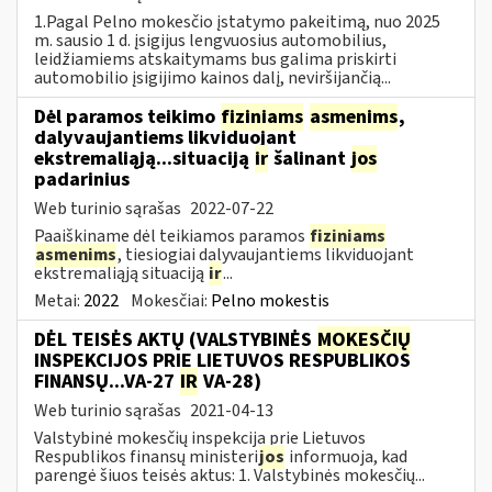
1.Pagal Pelno mokesčio įstatymo pakeitimą, nuo 2025
m. sausio 1 d. įsigijus lengvuosius automobilius,
leidžiamiems atskaitymams bus galima priskirti
automobilio įsigijimo kainos dalį, neviršijančią...
Dėl paramos teikimo
fiziniams
asmenims
,
dalyvaujantiems likviduojant
ekstremaliąją...situaciją
ir
šalinant
jos
padarinius
Web turinio sąrašas
2022-07-22
Paaiškiname dėl teikiamos paramos
fiziniams
asmenims
, tiesiogiai dalyvaujantiems likviduojant
ekstremaliąją situaciją
ir
...
Metai:
2022
Mokesčiai:
Pelno mokestis
DĖL TEISĖS AKTŲ (VALSTYBINĖS
MOKESČIŲ
INSPEKCIJOS PRIE LIETUVOS RESPUBLIKOS
FINANSŲ...VA-27
IR
VA-28)
Web turinio sąrašas
2021-04-13
Valstybinė mokesčių inspekcija prie Lietuvos
Respublikos finansų ministeri
jos
informuoja, kad
parengė šiuos teisės aktus: 1. Valstybinės mokesčių...