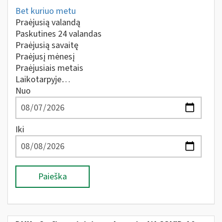
Bet kuriuo metu
Praėjusią valandą
Paskutines 24 valandas
Praėjusią savaitę
Praėjusį mėnesį
Praėjusiais metais
Laikotarpyje…
Nuo
Iki
Paieška