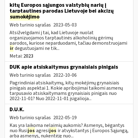
kitų Europos sąjungos valstybių narių į
tarptautines parodas Lietuvoje bei akcizų
sumokėjimo
Web turinio sąrašas
2023-05-03
Atsižvelgdami į tai, kad Lietuvoje nuolat
organizuojamos tarptautinės alkoholinių gėrimų
parodos, kuriose neparduodami, tačiau demonstruojami
ir
degustuojami ne tik...
Metai:
2023
DUK apie atsiskaitymus grynaisiais pinigais
Web turinio sąrašas
2022-10-06
Pagrindiniai atsiskaitymų, kitų mokėjimų grynaisiais
pinigais aspektai 1. Kokie apribojimai taikomi asmenų
tarpusavio atsiskaitymams grynaisiais pinigais nuo
2022-11-01? Nuo 2022-11-01 įsigalioja...
D.U.K.
Web turinio sąrašas
2022-05-19
Kas yra laikoma nelaimių aukomis? Asmenys, bėgantys
nuo Rusi
jos
agresi
jos
ir atvykstantys į Europos Sąjungą,
arba asmenys, nukentėję nuo...