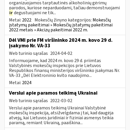
organizuojamos tarptautinės alkoholinių gėrimų
parodos, kuriose neparduodami, tačiau demonstruojami
ir
degustuojami ne tik...
Metai:
2022
Mokesčių žinyno kategorijos:
Mokesčių
įstatymų pakeitimai » Mokesčių įstatymų pakeitimai
2022 metais » Akcizų pakeitimai 2022 m.
Dėl VMI prie FM viršininko 2024 m. kovo 29 d.
įsakymo Nr. VA-33
Web turinio sąrašas
2024-04-02
Informuojame, kad 2024 m. kovo 29 d. priimtas
Valstybinės mokesčių inspekcijos prie Lietuvos
Respublikos finansų ministerijos viršininko įsakymas Nr.
VA-33 „Dėl Elektroninio kvito naudojimo...
Metai:
2024
Verslui apie paramos teikimą Ukrainai
Web turinio sąrašas
2022-03-02
Verslui apie paramos teikimą Ukrainai Valstybinė
mokesčių inspekcija, atsižvelgdama į tai, kad daugėja
atvejų, kai Lietuvos juridiniai ir fiziniai asmenys teikia
paramą, remiant Ukrainą, paaiškina...