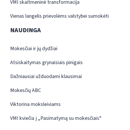
VMI skaitmeninė transformacija
Vienas langelis prievolėms valstybei sumokėti
NAUDINGA
Mokesčiai ir jų dydžiai
Atsiskaitymas grynaisiais pinigais
Dažniausiai užduodami klausimai
Mokesčių ABC
Viktorina moksleiviams
VMI kviečia į „Pasimatymą su mokesčiais“