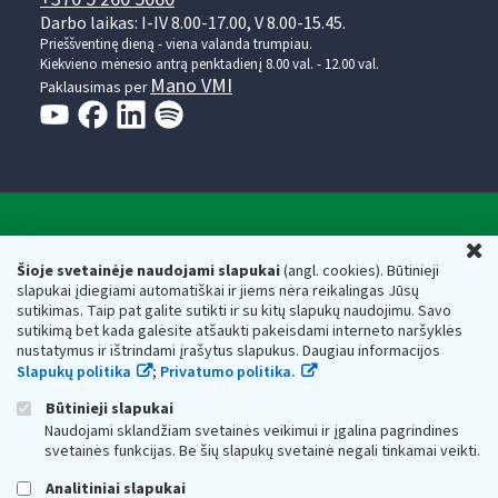
Darbo laikas: I-IV 8.00-17.00, V 8.00-15.45.
Prieššventinę dieną - viena valanda trumpiau.
Kiekvieno mėnesio antrą penktadienį 8.00 val. - 12.00 val.
Mano VMI
Paklausimas per
Valstybinė mokesčių inspekcija prie Lietuvos
U
Respublikos finansų ministerijos
Šioje svetainėje naudojami slapukai
(angl. cookies). Būtinieji
slapukai įdiegiami automatiškai ir jiems nėra reikalingas Jūsų
Biudžetinė įstaiga. Juridinio asmens kodas — 188659752,
sutikimas. Taip pat galite sutikti ir su kitų slapukų naudojimu. Savo
adresas: Vasario 16-osios g. 14, 01107 Vilnius, Lietuva, el.paštas:
sutikimą bet kada galėsite atšaukti pakeisdami interneto naršyklės
vmi@vmi.lt
, E. pristatymo dėžutės adresas 188659752
nustatymus ir ištrindami įrašytus slapukus. Daugiau informacijos
Duomenys apie Valstybinę mokesčių inspekciją prie Lietuvos
Slapukų politika
;
Privatumo politika.
Respublikos finansų ministerijos kaupiami ir saugomi Juridinių
asmenų registre
Būtinieji slapukai
Naudojami sklandžiam svetainės veikimui ir įgalina pagrindines
svetainės funkcijas. Be šių slapukų svetainė negali tinkamai veikti.
Analitiniai slapukai