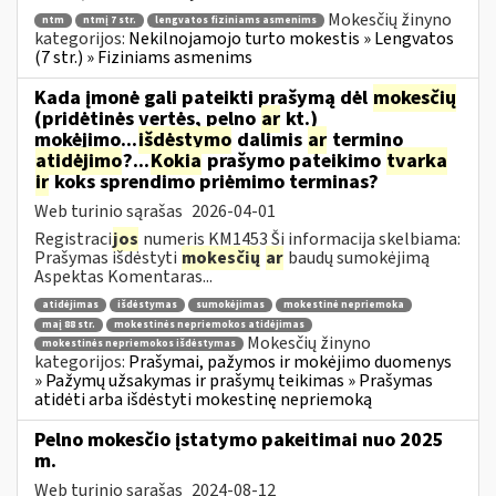
Mokesčių žinyno
ntm
ntmį 7 str.
lengvatos fiziniams asmenims
kategorijos:
Nekilnojamojo turto mokestis » Lengvatos
(7 str.) » Fiziniams asmenims
Kada įmonė gali pateikti prašymą dėl
mokesčių
(pridėtinės vertės, pelno
ar
kt.)
mokėjimo...
išdėstymo
dalimis
ar
termino
atidėjimo
?...
Kokia
prašymo pateikimo
tvarka
ir
koks sprendimo priėmimo terminas?
Web turinio sąrašas
2026-04-01
Registraci
jos
numeris KM1453 Ši informacija skelbiama:
Prašymas išdėstyti
mokesčių
ar
baudų sumokėjimą
Aspektas Komentaras...
atidėjimas
išdėstymas
sumokėjimas
mokestinė nepriemoka
maį 88 str.
mokestinės nepriemokos atidėjimas
Mokesčių žinyno
mokestinės nepriemokos išdėstymas
kategorijos:
Prašymai, pažymos ir mokėjimo duomenys
» Pažymų užsakymas ir prašymų teikimas » Prašymas
atidėti arba išdėstyti mokestinę nepriemoką
Pelno mokesčio įstatymo pakeitimai nuo 2025
m.
Web turinio sąrašas
2024-08-12