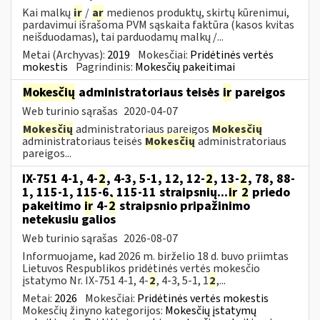
Kai malkų
ir
/
ar
medienos produktų, skirtų kūrenimui,
pardavimui išrašoma PVM sąskaita faktūra (kasos kvitas
neišduodamas), tai parduodamų malkų /...
Metai (Archyvas):
2019
Mokesčiai:
Pridėtinės vertės
mokestis
Pagrindinis:
Mokesčių pakeitimai
Mokesčių
administratoriaus teisės
ir
pareigos
Web turinio sąrašas
2020-04-07
Mokesčių
administratoriaus pareigos
Mokesčių
administratoriaus teisės
Mokesčių
administratoriaus
pareigos...
IX-751 4-1, 4-
2
, 4-3, 5-1, 12, 12-
2
, 13-
2
, 78, 88-
1, 115-1, 115-6, 115-11 straipsnių...
ir
2
priedo
pakeitimo
ir
4-
2
straipsnio pripažinimo
netekusiu galios
Web turinio sąrašas
2026-08-07
Informuojame, kad 2026 m. birželio 18 d. buvo priimtas
Lietuvos Respublikos pridėtinės vertės mokesčio
įstatymo Nr. IX-751 4-1, 4-
2
, 4-3, 5-1, 1
2
,...
Metai:
2026
Mokesčiai:
Pridėtinės vertės mokestis
Mokesčių žinyno kategorijos:
Mokesčių įstatymų