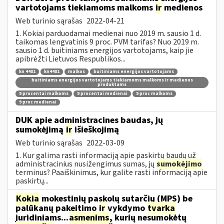
vartotojams tiekiamoms malkoms
ir
medienos
Web turinio sąrašas
2022-04-21
1. Kokiai parduodamai medienai nuo 2019 m. sausio 1 d.
taikomas lengvatinis 9 proc. PVM tarifas? Nuo 2019 m.
sausio 1 d. buitiniams energijos vartotojams, kaip jie
apibrėžti Lietuvos Respublikos...
kn 4401
kn4401
malkos
buitiniams energijos vartotojams
buitiniams energijos vartotojams tiekiamoms malkoms ir medienos
produktams
9 procentai malkoms
9 procentai medienai
9 proc malkoms
9 proc medienai
DUK apie administracines baudas, jų
sumokėjimą
ir
išieškojimą
Web turinio sąrašas
2022-03-09
1. Kur galima rasti informaciją apie paskirtų baudų už
administracinius nusižengimus sumas, jų
sumokėjimo
terminus? Paaiškinimus, kur galite rasti informaciją apie
paskirtų...
Kokia
mokestinių paskolų sutarčių (MPS) be
palūkanų pakeitimo
ir
vykdymo
tvarka
juridiniams...
asmenims
, kurių nesumokėtų