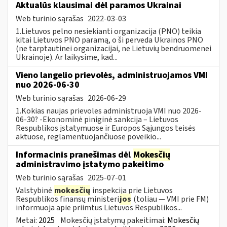
Aktualūs klausimai dėl paramos Ukrainai
Web turinio sąrašas
2022-03-03
1.Lietuvos pelno nesiekianti organizacija (PNO) teikia
kitai Lietuvos PNO paramą, o ši perveda Ukrainos PNO
(ne tarptautinei organizacijai, ne Lietuvių bendruomenei
Ukrainoje). Ar laikysime, kad...
Vieno langelio prievolės, administruojamos VMI
nuo 2026-06-30
Web turinio sąrašas
2026-06-29
1.Kokias naujas prievoles administruoja VMI nuo 2026-
06-30? -Ekonominė piniginė sankcija – Lietuvos
Respublikos įstatymuose ir Europos Sąjungos teisės
aktuose, reglamentuojančiuose poveikio...
Informacinis pranešimas dėl
Mokesčių
administravimo įstatymo pakeitimo
Web turinio sąrašas
2025-07-01
Valstybinė
mokesčių
inspekcija prie Lietuvos
Respublikos finansų ministeri
jos
(toliau — VMI prie FM)
informuoja apie priimtus Lietuvos Respublikos...
Metai:
2025
Mokesčių įstatymų pakeitimai:
Mokesčių