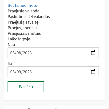
Bet kuriuo metu
Praėjusią valandą
Paskutines 24 valandas
Praėjusią savaitę
Praėjusį mėnesį
Praėjusiais metais
Laikotarpyje…
Nuo
Iki
Paieška