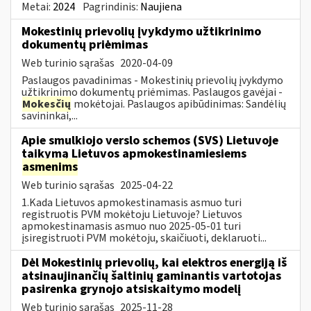
Metai:
2024
Pagrindinis:
Naujiena
Mokestinių prievolių įvykdymo užtikrinimo
dokumentų priėmimas
Web turinio sąrašas
2020-04-09
Paslaugos pavadinimas - Mokestinių prievolių įvykdymo
užtikrinimo dokumentų priėmimas. Paslaugos gavėjai -
Mokesčių
mokėtojai. Paslaugos apibūdinimas: Sandėlių
savininkai,...
Apie smulkiojo verslo schemos (SVS) Lietuvoje
taikymą Lietuvos apmokestinamiesiems
asmenims
Web turinio sąrašas
2025-04-22
1.Kada Lietuvos apmokestinamasis asmuo turi
registruotis PVM mokėtoju Lietuvoje? Lietuvos
apmokestinamasis asmuo nuo 2025-05-01 turi
įsiregistruoti PVM mokėtoju, skaičiuoti, deklaruoti...
Dėl Mokestinių prievolių, kai elektros energiją iš
atsinaujinančių šaltinių gaminantis vartotojas
pasirenka grynojo atsiskaitymo modelį
Web turinio sąrašas
2025-11-28