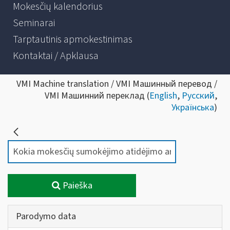
Mokesčių kalendorius
Seminarai
Tarptautinis apmokestinimas
Kontaktai / Apklausa
VMI Machine translation / VMI Машинный перевод /
VMI Машинний переклад (
English
,
Русский
,
Українська
)
Paieška
Parodymo data