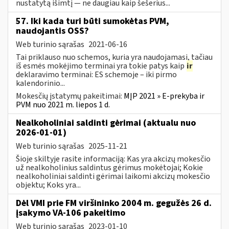
nustatytą išimtį — ne daugiau kaip šešerius...
57. Iki kada turi būti sumokėtas PVM,
naudojantis OSS?
Web turinio sąrašas
2021-06-16
Tai priklauso nuo schemos, kuria yra naudojamasi, tačiau
iš esmės mokėjimo terminai yra tokie patys kaip
ir
deklaravimo terminai: ES schemoje – iki pirmo
kalendorinio...
Mokesčių įstatymų pakeitimai:
MĮP 2021 » E-prekyba ir
PVM nuo 2021 m. liepos 1 d.
Nealkoholiniai saldinti gėrimai (aktualu nuo
2026-01-01)
Web turinio sąrašas
2025-11-21
Šioje skiltyje rasite informaciją: Kas yra akcizų mokesčio
už nealkoholinius saldintus gėrimus mokėtojai; Kokie
nealkoholiniai saldinti gėrimai laikomi akcizų mokesčio
objektu; Koks yra...
Dėl VMI prie FM viršininko 2004 m. gegužės 26 d.
įsakymo VA-106 pakeitimo
Web turinio sąrašas
2023-01-10