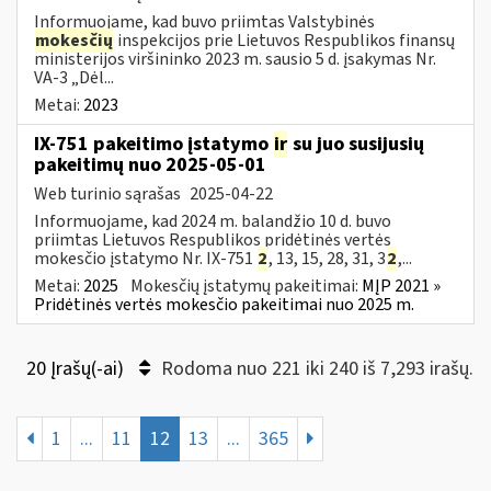
Informuojame, kad buvo priimtas Valstybinės
mokesčių
inspekcijos prie Lietuvos Respublikos finansų
ministerijos viršininko 2023 m. sausio 5 d. įsakymas Nr.
VA-3 „Dėl...
Metai:
2023
IX-751 pakeitimo įstatymo
ir
su juo susijusių
pakeitimų nuo 2025-05-01
Web turinio sąrašas
2025-04-22
Informuojame, kad 2024 m. balandžio 10 d. buvo
priimtas Lietuvos Respublikos pridėtinės vertės
mokesčio įstatymo Nr. IX-751
2
, 13, 15, 28, 31, 3
2
,...
Metai:
2025
Mokesčių įstatymų pakeitimai:
MĮP 2021 »
Pridėtinės vertės mokesčio pakeitimai nuo 2025 m.
20 Įrašų(-ai)
Rodoma nuo 221 iki 240 iš 7,293 irašų.
1
...
11
12
13
...
365