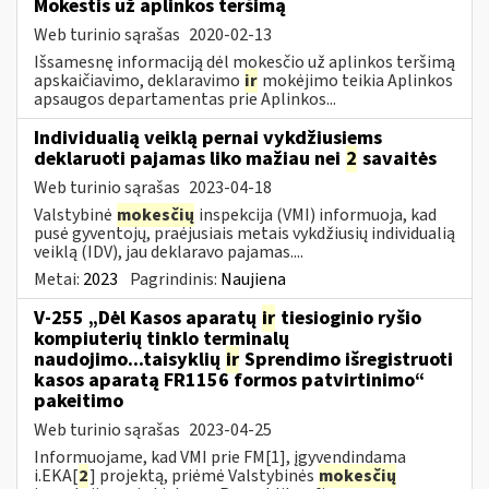
Mokestis už aplinkos teršimą
Web turinio sąrašas
2020-02-13
Išsamesnę informaciją dėl mokesčio už aplinkos teršimą
apskaičiavimo, deklaravimo
ir
mokėjimo teikia Aplinkos
apsaugos departamentas prie Aplinkos...
Individualią veiklą pernai vykdžiusiems
deklaruoti pajamas liko mažiau nei
2
savaitės
Web turinio sąrašas
2023-04-18
Valstybinė
mokesčių
inspekcija (VMI) informuoja, kad
pusė gyventojų, praėjusiais metais vykdžiusių individualią
veiklą (IDV), jau deklaravo pajamas....
Metai:
2023
Pagrindinis:
Naujiena
V-255 „Dėl Kasos aparatų
ir
tiesioginio ryšio
kompiuterių tinklo terminalų
naudojimo...taisyklių
ir
Sprendimo išregistruoti
kasos aparatą FR1156 formos patvirtinimo“
pakeitimo
Web turinio sąrašas
2023-04-25
Informuojame, kad VMI prie FM[1], įgyvendindama
i.EKA[
2
] projektą, priėmė Valstybinės
mokesčių