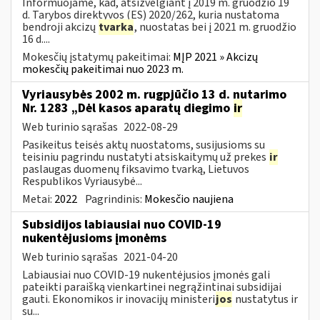
Informuojame, kad, atsižvelgiant į 2019 m. gruodžio 19
d. Tarybos direktyvos (ES) 2020/262, kuria nustatoma
bendroji akcizų
tvarka
, nuostatas bei į 2021 m. gruodžio
16 d....
Mokesčių įstatymų pakeitimai:
MĮP 2021 » Akcizų
mokesčių pakeitimai nuo 2023 m.
Vyriausybės 2002 m. rugpjūčio 13 d. nutarimo
Nr. 1283 „Dėl kasos aparatų diegimo
ir
Web turinio sąrašas
2022-08-29
Pasikeitus teisės aktų nuostatoms, susijusioms su
teisiniu pagrindu nustatyti atsiskaitymų už prekes
ir
paslaugas duomenų fiksavimo tvarką, Lietuvos
Respublikos Vyriausybė...
Metai:
2022
Pagrindinis:
Mokesčio naujiena
Subsidijos labiausiai nuo COVID-19
nukentėjusioms įmonėms
Web turinio sąrašas
2021-04-20
Labiausiai nuo COVID-19 nukentėjusios įmonės gali
pateikti paraišką vienkartinei negrąžintinai subsidijai
gauti. Ekonomikos ir inovacijų ministeri
jos
nustatytus ir
su...