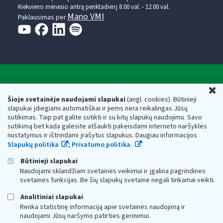
Kiekvieno mėnesio antrą penktadienį 8.00 val. - 12.00 val.
Mano VMI
Paklausimas per
Valstybinė mokesčių inspekcija prie Lietuvos
U
Respublikos finansų ministerijos
Šioje svetainėje naudojami slapukai
(angl. cookies). Būtinieji
slapukai įdiegiami automatiškai ir jiems nėra reikalingas Jūsų
Biudžetinė įstaiga. Juridinio asmens kodas — 188659752,
sutikimas. Taip pat galite sutikti ir su kitų slapukų naudojimu. Savo
adresas: Vasario 16-osios g. 14, 01107 Vilnius, Lietuva, el.paštas:
sutikimą bet kada galėsite atšaukti pakeisdami interneto naršyklės
vmi@vmi.lt
, E. pristatymo dėžutės adresas 188659752
nustatymus ir ištrindami įrašytus slapukus. Daugiau informacijos
Duomenys apie Valstybinę mokesčių inspekciją prie Lietuvos
Slapukų politika
;
Privatumo politika.
Respublikos finansų ministerijos kaupiami ir saugomi Juridinių
asmenų registre
Būtinieji slapukai
Naudojami sklandžiam svetainės veikimui ir įgalina pagrindines
svetainės funkcijas. Be šių slapukų svetainė negali tinkamai veikti.
Analitiniai slapukai
Renka statistinę informaciją apie svetainės naudojimą ir
naudojami Jūsų naršymo patirties gerinimui.