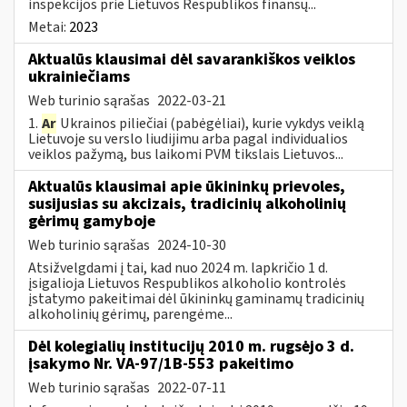
inspekcijos prie Lietuvos Respublikos finansų...
Metai:
2023
Aktualūs klausimai dėl savarankiškos veiklos
ukrainiečiams
Web turinio sąrašas
2022-03-21
1.
Ar
Ukrainos piliečiai (pabėgėliai), kurie vykdys veiklą
Lietuvoje su verslo liudijimu arba pagal individualios
veiklos pažymą, bus laikomi PVM tikslais Lietuvos...
Aktualūs klausimai apie ūkininkų prievoles,
susijusias su akcizais, tradicinių alkoholinių
gėrimų gamyboje
Web turinio sąrašas
2024-10-30
Atsižvelgdami į tai, kad nuo 2024 m. lapkričio 1 d.
įsigalioja Lietuvos Respublikos alkoholio kontrolės
įstatymo pakeitimai dėl ūkininkų gaminamų tradicinių
alkoholinių gėrimų, parengėme...
Dėl kolegialių institucijų 2010 m. rugsėjo 3 d.
įsakymo Nr. VA-97/1B-553 pakeitimo
Web turinio sąrašas
2022-07-11