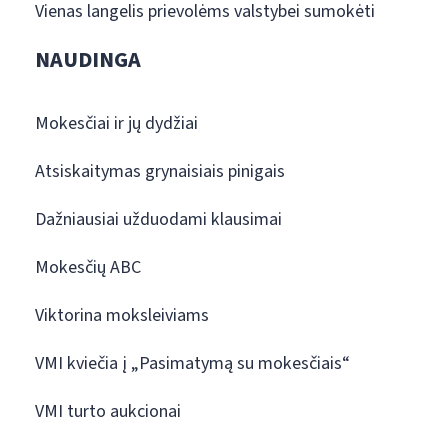
Vienas langelis prievolėms valstybei sumokėti
NAUDINGA
Mokesčiai ir jų dydžiai
Atsiskaitymas grynaisiais pinigais
Dažniausiai užduodami klausimai
Mokesčių ABC
Viktorina moksleiviams
VMI kviečia į „Pasimatymą su mokesčiais“
VMI turto aukcionai