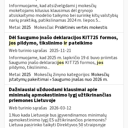
Informuojame, kad atsižvelgdami į mokesčių
mokėtojams kilusius klausimus dėl grynojo
atsiskaitymo modelio taikymo bei surinkę kitų valstybių
narių praktiką, patikslinamas 2024 m. liepos 5...
Metai:
2025
Mokesčiai:
Pridėtinės vertės mokestis
Dėl Saugumo įnašo deklaracijos KIT725 formos,
jos
pildymo, tikslinimo
ir
pateikimo
Web turinio sąrašas
2025-11-21
Informuojame, kad 2025 m. lapkričio 19 d. buvo priimtas
Saugumo įnašo deklaraci
jos
KIT725 formos,
jos
pildymo, tikslinimo...
Metai:
2025
Mokesčių žinyno kategorijos:
Mokesčių
įstatymų pakeitimai » Saugumo įnašas nuo 2026 m.
Dažniausiai užduodami klausimai apie
minimalų apmokestinimo lygį užtikrinančias
priemones Lietuvoje
Web turinio sąrašas
2026-03-12
1.Nuo kada Lietuvoje bus įgyvendinamos minimalų
apmokestinimo lygį ES užtikrinančios priemonės?
Lietuva pasirinko taikyti Direktyvos 50 straipsnyje