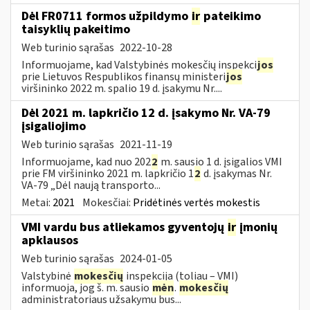
Dėl FR0711 formos užpildymo
ir
pateikimo
taisyklių pakeitimo
Web turinio sąrašas
2022-10-28
Informuojame, kad Valstybinės mokesčių inspekci
jos
prie Lietuvos Respublikos finansų ministeri
jos
viršininko 2022 m. spalio 19 d. įsakymu Nr....
Dėl 2021 m. lapkričio 12 d. įsakymo Nr. VA-79
įsigaliojimo
Web turinio sąrašas
2021-11-19
Informuojame, kad nuo 202
2
m. sausio 1 d. įsigalios VMI
prie FM viršininko 2021 m. lapkričio 1
2
d. įsakymas Nr.
VA-79 „Dėl naują transporto...
Metai:
2021
Mokesčiai:
Pridėtinės vertės mokestis
VMI vardu bus atliekamos gyventojų
ir
įmonių
apklausos
Web turinio sąrašas
2024-01-05
Valstybinė
mokesčių
inspekcija (toliau – VMI)
informuoja, jog š. m. sausio
mėn
.
mokesčių
administratoriaus užsakymu bus...