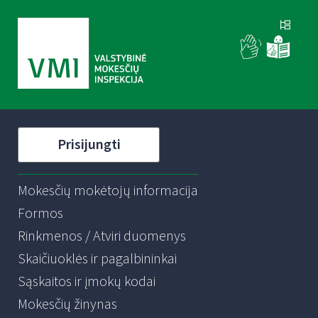
Prisijungti
Mokesčių mokėtojų informacija
Formos
Rinkmenos / Atviri duomenys
Skaičiuoklės ir pagalbininkai
Sąskaitos ir įmokų kodai
Mokesčių žinynas