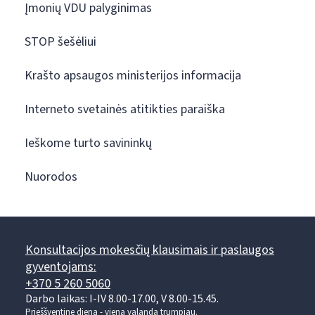
Įmonių VDU palyginimas
STOP šešėliui
Krašto apsaugos ministerijos informacija
Interneto svetainės atitikties paraiška
Ieškome turto savininkų
Nuorodos
Konsultacijos mokesčių klausimais ir paslaugos
gyventojams:
+370 5 260 5060
Darbo laikas: I-IV 8.00-17.00, V 8.00-15.45.
Prieššventinę dieną - viena valanda trumpiau.