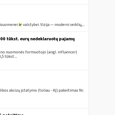
visuomenei
ir
valstybei. Vizija — moderni veiklių,...
200 tūkst. eurų nedeklaruotų pajamų
vieno nuomonės formuotojo (angl. influencer)
5 tūkst....
kos akcizų įstatymo (toliau - AĮ) pakeitimas Nr.