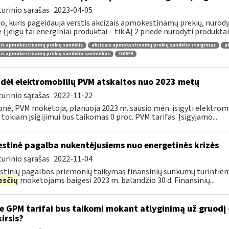
urinio sąrašas
2023-04-05
, kuris pageidauja verstis akcizais apmokestinamų prekių, nurodytų
e (jeigu tai energiniai produktai – tik AĮ 2 priede nurodyti produktai),
is apmokestinamų prekių sandėlis
akcizais apmokestinamų prekių sandėlio steigimas
a
is apmokestinamų prekių sandėlio savininkas
fr0644
dėl elektromobilių PVM atskaitos nuo 2023 metų
urinio sąrašas
2022-11-22
onė, PVM mokėtoja, planuoja 2023 m. sausio mėn. įsigyti elektromo
 tokiam įsigijimui bus taikomas 0 proc. PVM tarifas. Įsigyjamo...
stinė pagalba nukentėjusiems nuo energetinės krizės
urinio sąrašas
2022-11-04
tinių pagalbos priemonių taikymas finansinių sunkumų turintiem
sčių
mokėtojams baigėsi 2023 m. balandžio 30 d. Finansinių...
e GPM tarifai bus taikomi mokant atlyginimą už gruodį
kirsis?