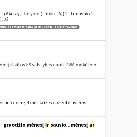
 Akcizų įstatymo (toliau - AĮ) 2 straipsnio 1
 už...
kcizais apmokestinamų prekių sandėlio registravimas
bilį iš kitos ES valstybės narės PVM mokėtojo,
s nuo energetinės krizės nukentėjusiems
 – gruodžio mėnesį
ir
sausio...mėnesį
ar