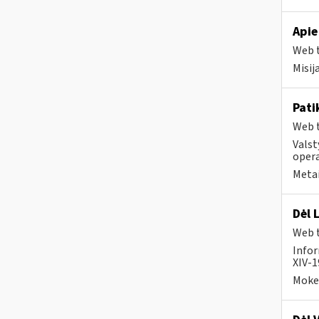
Apie
Web t
Misij
Pati
Web t
Valst
opera
Metai
Dėl 
Web t
Infor
XIV-1
Mokes