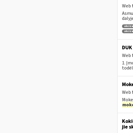
Web t
Asmuo
dalyj
akciza
akciza
DUK 
Web t
1. Įm
todėl
Moke
Web t
Mokes
moke
Koki
jie s