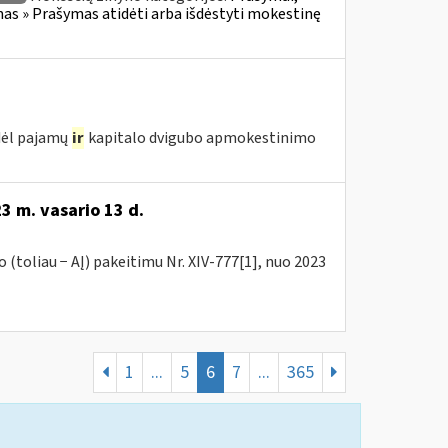
s » Prašymas atidėti arba išdėstyti mokestinę
 dėl pajamų
ir
kapitalo dvigubo apmokestinimo
3 m. vasario 13 d.
(toliau − AĮ) pakeitimu Nr. XIV-777[1], nuo 2023
1
...
5
6
7
...
365