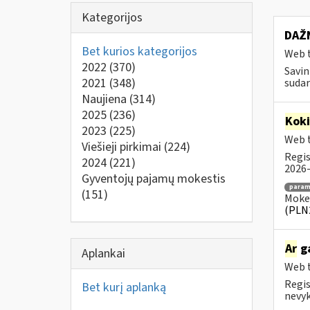
Kategorijos
DAŽN
Bet kurios kategorijos
Web t
2022
(370)
Savin
2021
(348)
sudar
Naujiena
(314)
2025
(236)
Kok
2023
(225)
Web t
Viešieji pirkimai
(224)
Regis
2024
(221)
2026-
Gyventojų pajamų mokestis
para
(151)
Mokes
(PLN
Ar
g
Aplankai
Web t
Regis
Bet kurį aplanką
nevyk