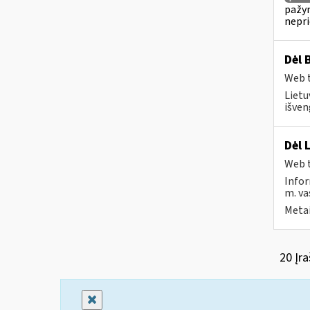
pažym
nepr
Dėl 
Web t
Lietu
išven
Dėl 
Web t
Infor
m. va
Metai
20 Įra
Uždaryti