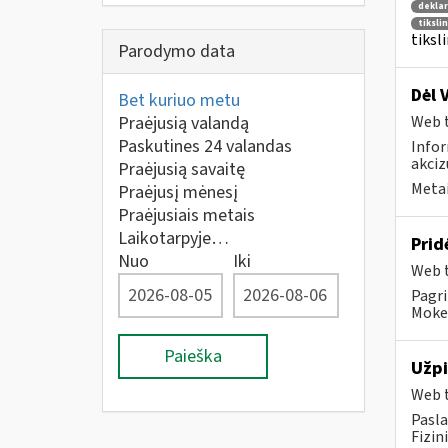
deklar
tiksli
tiksl
Parodymo data
Dėl 
Bet kuriuo metu
Praėjusią valandą
Web t
Paskutines 24 valandas
Infor
akciz
Praėjusią savaitę
Metai
Praėjusį mėnesį
Praėjusiais metais
Laikotarpyje…
Prid
Nuo
Iki
Web t
Pagri
Mokes
Paieška
Užpi
Web t
Pasla
Fizin