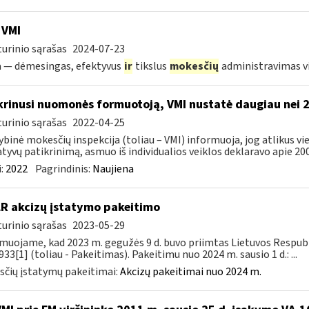
 VMI
urinio sąrašas
2024-07-23
a — dėmesingas, efektyvus
ir
tikslus
mokesčių
administravimas 
krinusi nuomonės formuotoją, VMI nustatė daugiau nei 
urinio sąrašas
2022-04-25
ybinė mokesčių inspekcija (toliau – VMI) informuoja, jog atlikus 
tyvų patikrinimą, asmuo iš individualios veiklos deklaravo apie 200,
:
2022
Pagrindinis:
Naujiena
LR akcizų įstatymo pakeitimo
urinio sąrašas
2023-05-29
muojame, kad 2023 m. gegužės 9 d. buvo priimtas Lietuvos Respubli
933[1] (toliau - Pakeitimas). Pakeitimu nuo 2024 m. sausio 1 d.: ...
čių įstatymų pakeitimai:
Akcizų pakeitimai nuo 2024 m.