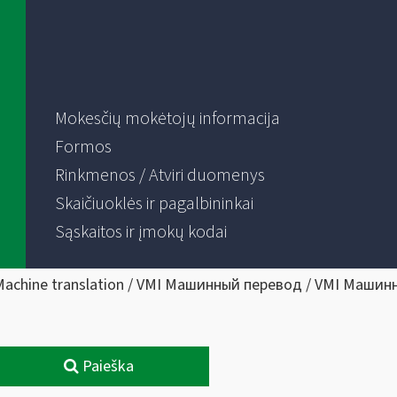
Mokesčių mokėtojų informacija
Formos
Rinkmenos / Atviri duomenys
Skaičiuoklės ir pagalbininkai
Sąskaitos ir įmokų kodai
Machine translation / VMI Машинный перевод / VMI Машин
Paieška