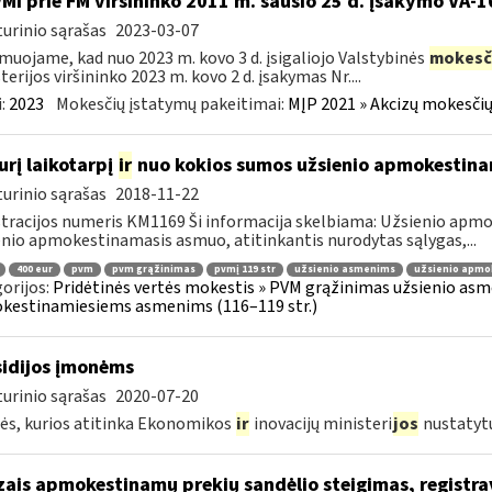
VMI prie FM viršininko 2011 m. sausio 25 d. įsakymo VA-
urinio sąrašas
2023-03-07
muojame, kad nuo 2023 m. kovo 3 d. įsigaliojo Valstybinės
mokesč
terijos viršininko 2023 m. kovo 2 d. įsakymas Nr....
:
2023
Mokesčių įstatymų pakeitimai:
MĮP 2021 » Akcizų mokesčių
urį laikotarpį
ir
nuo kokios sumos užsienio apmokestin
urinio sąrašas
2018-11-22
tracijos numeris KM1169 Ši informacija skelbiama: Užsienio ap
nio apmokestinamasis asmuo, atitinkantis nurodytas sąlygas,...
400 eur
pvm
pvm grąžinimas
pvmį 119 str
užsienio asmenims
užsienio apmo
orijos:
Pridėtinės vertės mokestis » PVM grąžinimas užsienio asmen
kestinamiesiems asmenims (116–119 str.)
idijos įmonėms
urinio sąrašas
2020-07-20
s, kurios atitinka Ekonomikos
ir
inovacijų ministeri
jos
nustatyt
zais apmokestinamų prekių sandėlio steigimas, registr