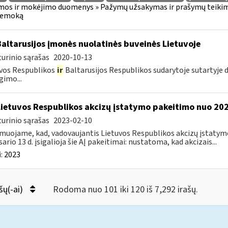
os ir mokėjimo duomenys » Pažymų užsakymas ir prašymų teikima
iemoką
Baltarusijos įmonės nuolatinės buveinės Lietuvoje
urinio sąrašas
2020-10-13
vos Respublikos
ir
Baltarusijos Respublikos sudarytoje sutartyje
gimo...
Lietuvos Respublikos akcizų įstatymo pakeitimo nuo 202
urinio sąrašas
2023-02-10
muojame, kad, vadovaujantis Lietuvos Respublikos akcizų įstatymo 
sario 13 d. įsigalioja šie AĮ pakeitimai: nustatoma, kad akcizais...
:
2023
šų(-ai)
Rodoma nuo 101 iki 120 iš 7,292 irašų.