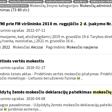
acija
mokesčių administravimas
mokesčių mokėtojas
maį 80 str.
deklaracijos tiks
Mokesčių žinyno kategorijos:
Mokesčių administr
nimas patikrinimo metu
inimas (73-80 str.)
VMI prie FM viršininko 2010 m. rugpjūčio
2
d. įsakymo Nr.
urinio sąrašas
2022-07-11
muojame, kad, atsižvelgdami į 2019 m. gruodžio 19 d. Tarybos dire
ų tvarka, nuostatas, į 2021 m. gruodžio 16 d....
:
2022
Mokesčiai:
Akcizai
Pagrindinis:
Mokesčio naujiena
ėtinės vertės mokestis
urinio sąrašas
2020-02-27
ndinis teisės aktas - Pridėtinės vertės mokesčio įstatymas. Pridė
čio mokėtojai - Lietuvos bei užsienio fiziniai
ir
...
ldytų žemės mokesčio deklaracijų pateikimas
mokesčių
urinio sąrašas
2020-04-08
ugos pavadinimas - Užpildytų žemės mokesčio deklaracijų patei
iai
ir
juridiniai asmenys....