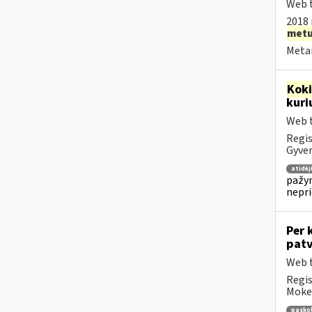
Web t
2018 
met
Metai
Kok
kuri
Web t
Regis
Gyven
atidė
pažym
nepr
Per 
patv
Web t
Regis
Mokes
pasko