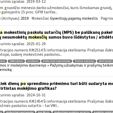
urinio sąrašas
2019-03-12
m. gruodžio mėnesio darbo užmokesčiui, kuris išmokamas gruodį,
u
galiojantis 15 proc. GPM tarifas...
 (Archyvas):
2019
Mokesčiai:
Gyventojų pajamų mokestis
Pagrind
ia
mokestinių paskolų sutarčių (MPS) be palūkanų pake
ų nesumokėtų
mokesčių
sumos buvo išdėstytos / atidėt
urinio sąrašas
2025-01-29
tracijos numeris KM2514 Ši informacija skelbiama: Prašymas išdė
tojai, sudarę mokestinės paskolos...
jimas
išdėstymas
prašymai
mokestinė nepriemoka
fiziniai asmenys
ekstremali 
os ir mokėjimo duomenys » Pažymų užsakymas ir prašymų teikima
iemoką
kiek dienų
po
sprendimo priėmimo turi būti sudaryta mok
irtintas mokėjimo grafikas?
urinio sąrašas
2024-10-31
tracijos numeris KM1454 Ši informacija skelbiama: Prašymas išdė
tinės paskolos sutartis – tai VMI...
la
mokestinė nepriemoka
maį 88 str.
mokestinės paskolos sutartis
paskolos sudar