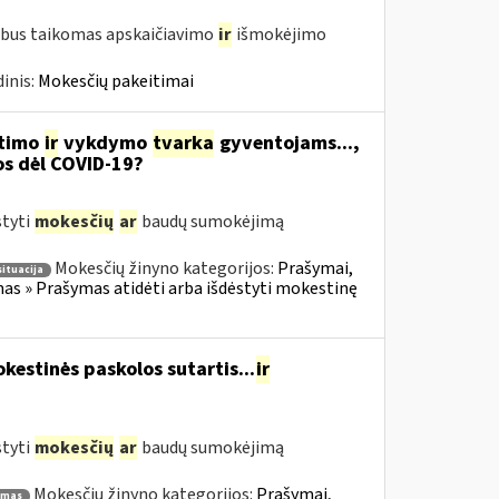
 bus taikomas apskaičiavimo
ir
išmokėjimo
inis:
Mokesčių pakeitimai
itimo
ir
vykdymo
tvarka
gyventojams...,
os dėl COVID-19?
styti
mokesčių
ar
baudų sumokėjimą
Mokesčių žinyno kategorijos:
Prašymai,
situacija
s » Prašymas atidėti arba išdėstyti mokestinę
estinės paskolos sutartis...
ir
styti
mokesčių
ar
baudų sumokėjimą
Mokesčių žinyno kategorijos:
Prašymai,
ymas