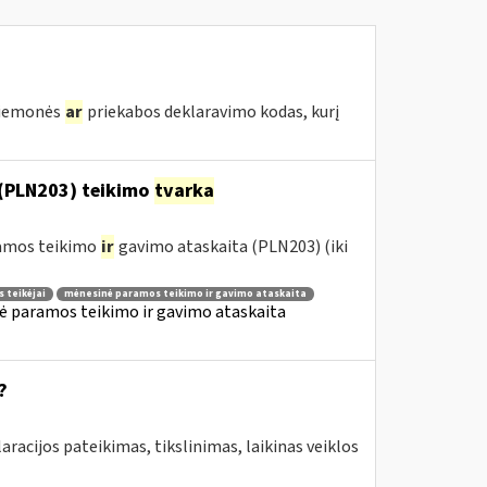
priemonės
ar
priekabos deklaravimo kodas, kurį
(PLN203) teikimo
tvarka
ramos teikimo
ir
gavimo ataskaita (PLN203) (iki
 teikėjai
mėnesinė paramos teikimo ir gavimo ataskaita
ė paramos teikimo ir gavimo ataskaita
?
aracijos pateikimas, tikslinimas, laikinas veiklos