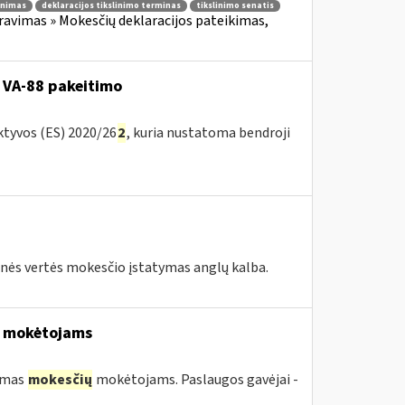
linimas
deklaracijos tikslinimo terminas
tikslinimo senatis
avimas » Mokesčių deklaracijos pateikimas,
 VA-88 pakeitimo
ktyvos (ES) 2020/26
2
, kuria nustatoma bendroji
tinės vertės mokesčio įstatymas anglų kalba.
mokėtojams
kimas
mokesčių
mokėtojams. Paslaugos gavėjai -