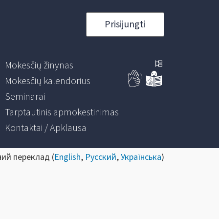
Prisijungti
Mokesčių žinynas
Mokesčių kalendorius
Seminarai
Tarptautinis apmokestinimas
Kontaktai / Apklausa
ний переклад (
English
,
Русский
,
Українська
)