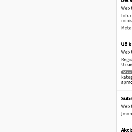
Dėl 
Web t
Infor
minis
Metai
Už k
Web t
Regis
Užsie
50 eur
kateg
apmo
Subs
Web t
Įmonė
Akci