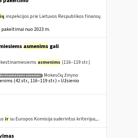
16 pakeitimo
ių
inspekcijos prie Lietuvos Respublikos finansų
 pakeitimai nuo 2023 m.
amiesiems
asmenims
gali
mokestinamiesiems
asmenims
(116–119 str.)
Mokesčių žinyno
kestinamiesiems asmenims
ims (42 str., 116–119 str.) » Užsienio
us
ir
su Europos Komisija suderintus kriterijus,...
avimas