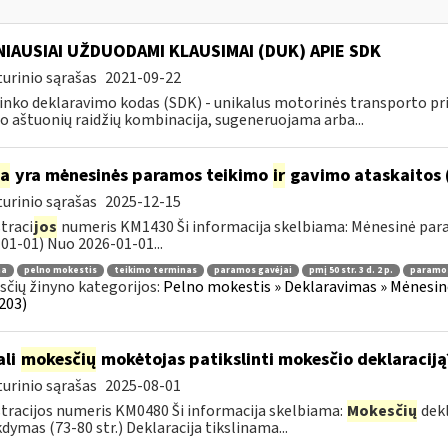
IAUSIAI UŽDUODAMI KLAUSIMAI (DUK) APIE SDK
urinio sąrašas
2021-09-22
inko deklaravimo kodas (SDK) - unikalus motorinės transporto 
o aštuonių raidžių kombinacija, sugeneruojama arba...
ia
yra mėnesinės paramos teikimo
ir
gavimo ataskaitos 
urinio sąrašas
2025-12-15
traci
jos
numeris KM1430 Ši informacija skelbiama: Mėnesinė pa
01-01) Nuo 2026-01-01...
ma
pelno mokestis
teikimo terminas
paramos gavėjai
pmį 50 str. 3 d. 2 p.
paramos
čių žinyno kategorijos:
Pelno mokestis » Deklaravimas » Mėnesin
203)
ali
mokesčių
mokėtojas patikslinti mokesčio deklaraciją
urinio sąrašas
2025-08-01
tracijos numeris KM0480 Ši informacija skelbiama:
Mokesčių
dekl
dymas (73-80 str.) Deklaracija tikslinama...