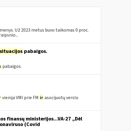
 asmenys. Už 2023 metus buvo taikomas 0 proc.
aipsnio...
situacijos
pabaigos.
s
pabaigos.
r
vienija VMI prie FM
ir
asocijuotų verslo
os finansų ministerijos...VA-27 „Dėl
onaviruso (Covid