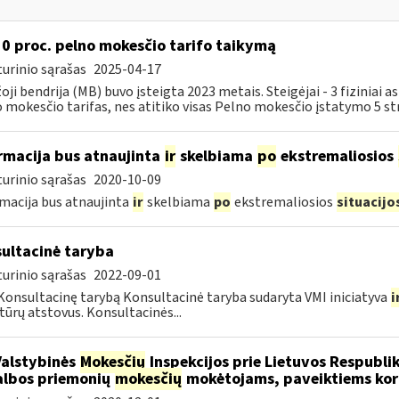
 0 proc. pelno mokesčio tarifo taikymą
urinio sąrašas
2025-04-17
oji bendrija (MB) buvo įsteigta 2023 metais. Steigėjai - 3 fiziniai
 mokesčio tarifas, nes atitiko visas Pelno mokesčio įstatymo 5 str
rmacija bus atnaujinta
ir
skelbiama
po
ekstremaliosios
urinio sąrašas
2020-10-09
macija bus atnaujinta
ir
skelbiama
po
ekstremaliosios
situacijo
ultacinė taryba
urinio sąrašas
2022-09-01
Konsultacinę tarybą Konsultacinė taryba sudaryta VMI iniciatyva
i
tūrų atstovus. Konsultacinės...
Valstybinės
Mokesčių
Inspekcijos prie Lietuvos Respublik
lbos priemonių
mokesčių
mokėtojams, paveiktiems kor