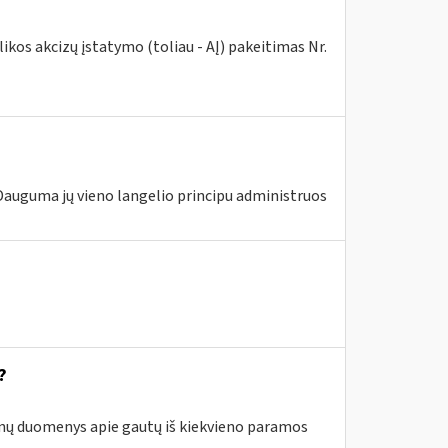
kos akcizų įstatymo (toliau - AĮ) pakeitimas Nr.
 Dauguma jų vieno langelio principu administruos
?
enų duomenys apie gautų iš kiekvieno paramos