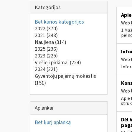
Kategorijos
Apie
Bet kurios kategorijos
Web t
2022
(370)
1.Maž
2021
(348)
pelno
Naujiena
(314)
2025
(236)
Info
2023
(225)
Web t
Viešieji pirkimai
(224)
Infor
2024
(221)
Gyventojų pajamų mokestis
(151)
Kons
Web t
Apie 
struk
Aplankai
Dėl 
Bet kurį aplanką
paga