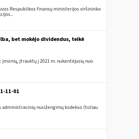
vos Respublikos finansų ministerijos viršininko
ijos...
lba, bet mokėjo dividendus, teikė
t įmonių, įtrauktų į 2021 m. nukentėjusių nuo
21-11-01
s administracinių nusižengimų kodekso (toliau