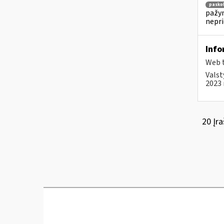
pasko
pažym
nepr
Info
Web t
Valst
2023 
20 Įra