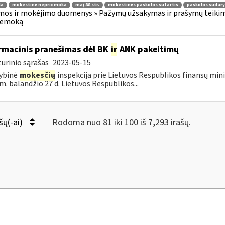
la
mokestinė nepriemoka
maį 88 str.
mokestinės paskolos sutartis
paskolos sudar
os ir mokėjimo duomenys » Pažymų užsakymas ir prašymų teikima
iemoką
rmacinis pranešimas dėl BK
ir
ANK pakeitimų
urinio sąrašas
2023-05-15
ybinė
mokesčių
inspekcija prie Lietuvos Respublikos finansų mini
m. balandžio 27 d. Lietuvos Respublikos...
šų(-ai)
Rodoma nuo 81 iki 100 iš 7,293 irašų.