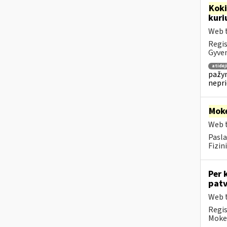
Kok
kuri
Web t
Regis
Gyven
atidė
pažym
nepr
Moke
Web t
Pasla
Fizin
Per 
patv
Web t
Regis
Mokes