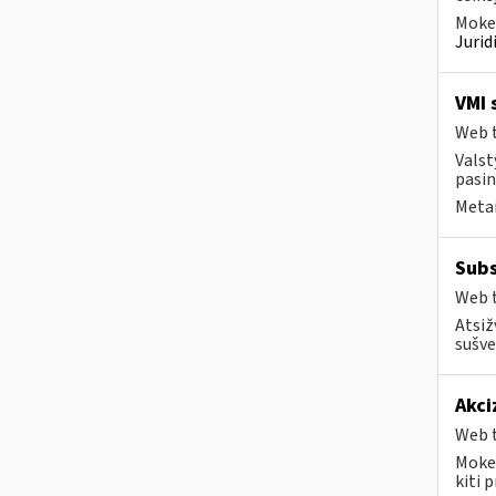
Mokes
Juri
VMI 
Web t
Valst
pasin
Metai
Subs
Web t
Atsiž
sušve
Akci
Web t
Mokes
kiti 