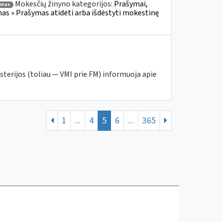
Mokesčių žinyno kategorijos:
Prašymai,
ymas
s » Prašymas atidėti arba išdėstyti mokestinę
sterijos (toliau — VMI prie FM) informuoja apie
1
...
4
5
6
...
365