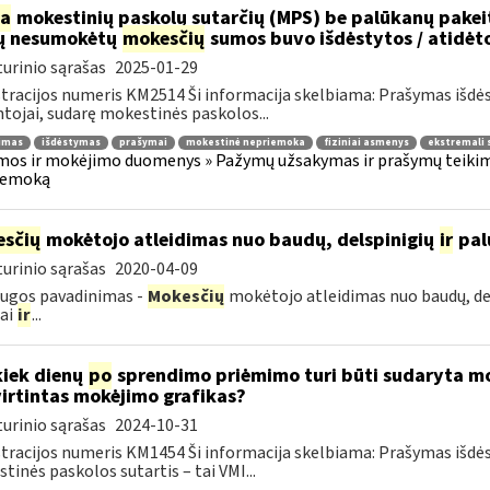
ia
mokestinių paskolų sutarčių (MPS) be palūkanų pake
ų nesumokėtų
mokesčių
sumos buvo išdėstytos / atidėt
urinio sąrašas
2025-01-29
tracijos numeris KM2514 Ši informacija skelbiama: Prašymas išdė
tojai, sudarę mokestinės paskolos...
jimas
išdėstymas
prašymai
mokestinė nepriemoka
fiziniai asmenys
ekstremali 
os ir mokėjimo duomenys » Pažymų užsakymas ir prašymų teikima
iemoką
sčių
mokėtojo atleidimas nuo baudų, delspinigių
ir
pal
urinio sąrašas
2020-04-09
ugos pavadinimas -
Mokesčių
mokėtojo atleidimas nuo baudų, de
iai
ir
...
kiek dienų
po
sprendimo priėmimo turi būti sudaryta mok
irtintas mokėjimo grafikas?
urinio sąrašas
2024-10-31
tracijos numeris KM1454 Ši informacija skelbiama: Prašymas išdė
tinės paskolos sutartis – tai VMI...