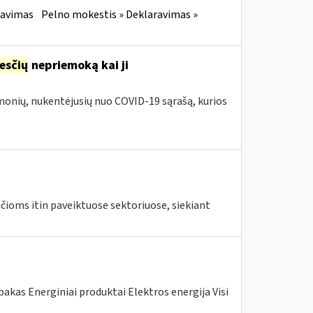
ravimas
Pelno mokestis » Deklaravimas »
esčių
nepriemoką kai ji
įmonių, nukentėjusių nuo COVID-19 sąrašą, kurios
ioms itin paveiktuose sektoriuose, siekiant
akas Energiniai produktai Elektros energija Visi