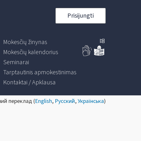
Prisijungti
Mokesčių žinynas
Mokesčių kalendorius
Seminarai
Tarptautinis apmokestinimas
Kontaktai / Apklausa
ний переклад (
English
,
Русский
,
Українська
)