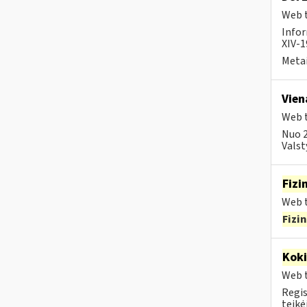
Web t
Infor
XIV-1
Metai
Vien
Web t
Nuo 2
Valst
Fizi
Web t
Fizi
Kok
Web t
Regis
teikė