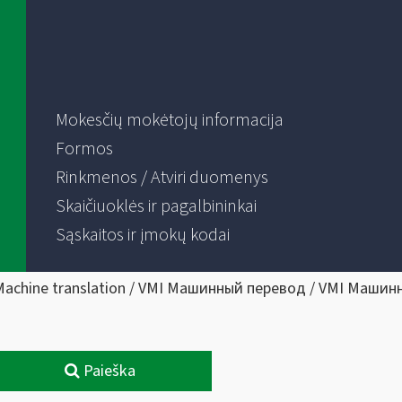
Mokesčių mokėtojų informacija
Formos
Rinkmenos / Atviri duomenys
Skaičiuoklės ir pagalbininkai
Sąskaitos ir įmokų kodai
Machine translation / VMI Машинный перевод / VMI Машин
Paieška