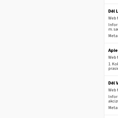
Dėl 
Web t
Infor
m. sau
Metai
Apie
Web t
1. Ko
prasi
Dėl 
Web t
Infor
akciz
Metai