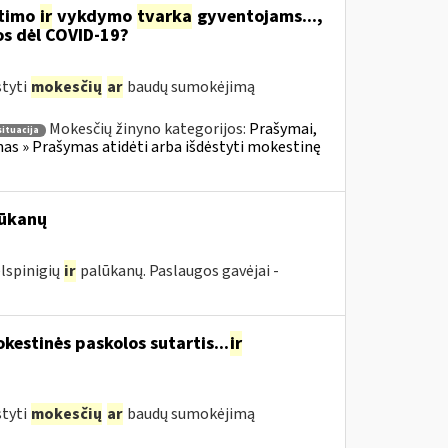
itimo
ir
vykdymo
tvarka
gyventojams...,
os dėl COVID-19?
styti
mokesčių
ar
baudų sumokėjimą
Mokesčių žinyno kategorijos:
Prašymai,
situacija
s » Prašymas atidėti arba išdėstyti mokestinę
ūkanų
lspinigių
ir
palūkanų. Paslaugos gavėjai -
estinės paskolos sutartis...
ir
styti
mokesčių
ar
baudų sumokėjimą