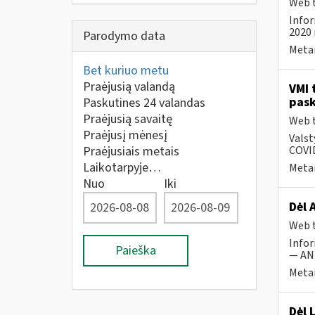
Web t
Infor
2020 
Parodymo data
Metai
Bet kuriuo metu
Praėjusią valandą
VMI 
pask
Paskutines 24 valandas
Praėjusią savaitę
Web t
Praėjusį mėnesį
Valst
Praėjusiais metais
COVID
Laikotarpyje…
Metai
Nuo
Iki
Dėl 
Web t
Infor
Paieška
— ANK
Metai
Dėl 