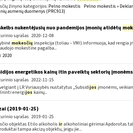
čių žinyno kategorijos:
Pelno mokestis
Pelno mokestis » Dekla
dinių asmenų duomenys (PRC913)
skelbs nukentėjusių nuo pandemijos įmonių atidėtų
mok
urinio sąrašas
2020-12-08
ybinė
mokesčių
inspekcija (toliau – VMI) informuoja, kad rengia 
audojo mokestine pagalba...
:
2020
idijos energetikos kainų itin paveiktų sektorių įmonėms
urinio sąrašas
2022-11-15
velgiant į LR Vyriausybės nustatytus „Subsidi
jos
įmonėms, veikianč
lninti energi
jos
kainų...
zai (2019-01-25)
urinio sąrašas
2019-01-25
čio objektas Etilo alkoholis
ir
alkoholiniai gėrimai Apdorotas tab
produktai tampa akcizų objektu, jeigu jie...