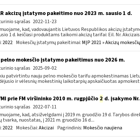
LR akcizų įstatymo pakeitimo nuo 2023 m. sausio 1 d.
urinio sąrašas
2022-11-23
muojame, kad, vadovaujantis Lietuvos Respublikos akcizų įstatymo 
sio 1 d. keičiasi produktams taikomi akcizų tarifai: Eil. Nr. Akcizais.
:
2022
Mokesčių įstatymų pakeitimai:
MĮP 2021 » Akcizų mokesčių
 pelno mokesčio įstatymo pakeitimus nuo 2026 m.
urinio sąrašas
2025-09-02
kiu patvirtintu nauju pelno mokesčio tarifu apmokestinamas Lietuv
dėjusio ir vėlesnių mokestinių laikotarpių apskaičiuotas apmokest
VMI prie FM viršininko 2010 m. rugpjūčio
2
d. įsakymo Nr.
urinio sąrašas
2022-07-11
muojame, kad, atsižvelgdami į 2019 m. gruodžio 19 d. Tarybos dire
ų tvarka, nuostatas, į 2021 m. gruodžio 16 d....
:
2022
Mokesčiai:
Akcizai
Pagrindinis:
Mokesčio naujiena