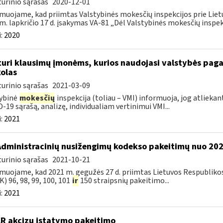
urinio sąrašas
2020-12-01
muojame, kad priimtas Valstybinės mokesčių inspekcijos prie Lietu
m. lapkričio 17 d. įsakymas VA-81 „Dėl Valstybinės mokesčių inspekc
:
2020
turi klausimų įmonėms, kurios naudojasi valstybės paga
olas
urinio sąrašas
2021-03-09
ybinė
mokesčių
inspekcija (toliau – VMI) informuoja, jog atliekan
-19 sąrašą, analizę, individualiam vertinimui VMI...
:
2021
Administracinių nusižengimų kodekso pakeitimų nuo 20
urinio sąrašas
2021-10-21
muojame, kad 2021 m. gegužės 27 d. priimtas Lietuvos Respubliko
) 96, 98, 99, 100, 101
ir
150 straipsnių pakeitimo...
:
2021
LR akcizų įstatymo pakeitimo