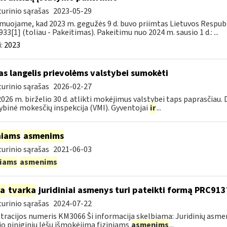
urinio sąrašas
2023-05-29
muojame, kad 2023 m. gegužės 9 d. buvo priimtas Lietuvos Respubli
933[1] (toliau - Pakeitimas). Pakeitimu nuo 2024 m. sausio 1 d.: ...
:
2023
as langelis prievolėms valstybei sumokėti
urinio sąrašas
2026-02-27
026 m. birželio 30 d. atlikti mokėjimus valstybei taps paprasčiau.
ybinė mokesčių inspekcija (VMI). Gyventojai
ir
...
niams
asmenims
urinio sąrašas
2021-06-03
niams
asmenims
ia
tvarka
juridiniai asmenys turi pateikti formą PRC913
urinio sąrašas
2024-07-22
tracijos numeris KM3066 Ši informacija skelbiama: Juridinių asm
jo piniginių lėšų išmokėjimą fiziniams
asmenims
...