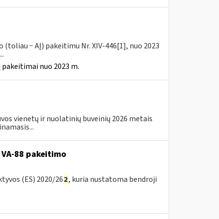
(toliau − AĮ) pakeitimu Nr. XIV-446[1], nuo 2023
..
 pakeitimai nuo 2023 m.
os vienetų ir nuolatinių buveinių 2026 metais
inamasis...
 VA-88 pakeitimo
ktyvos (ES) 2020/26
2
, kuria nustatoma bendroji